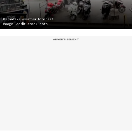
Karnataka weather forecast
Image Credit:
stockPhoto