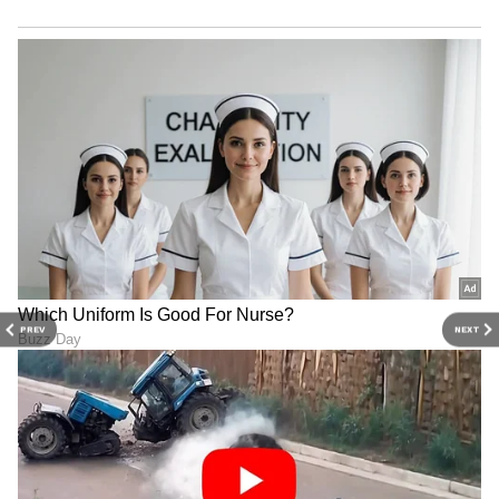
ಮರಗಳ ಕೆಳಗೆ ಅಥವಾ ವಿದ್ಯುತ್ ಕಂಬಗಳ ಬಳಿ ಆಶ್ರಯ
ಪಡೆಯಬಾರದು.
ತೀವ್ರವಾದ ಗುಡುಗು ಮತ್ತು ಸಿಡಿಲು ಇರುವುದರಿಂದ
ಇಲೆಕ್ಟ್ರಾನಿಕ್ ಉಪಕರಣಗಳ ಬಳಕೆಯ ಸಂದರ್ಭದಲ್ಲಿ
ಎಚ್ಚರಿಕೆ ವಹಿಸಬೇಕು.
PREV
NEXT