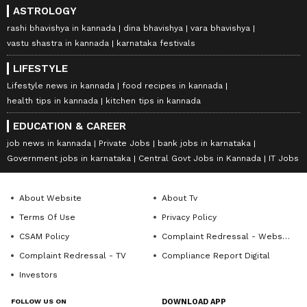
ASTROLOGY
rashi bhavishya in kannada
dina bhavishya
vara bhavishya
vastu shastra in kannada
karnataka festivals
LIFESTYLE
Lifestyle news in kannada
food recipes in kannada
health tips in kannada
kitchen tips in kannada
EDUCATION & CAREER
job news in kannada
Private Jobs
bank jobs in karnataka
Government jobs in karnataka
Central Govt Jobs in Kannada
IT Jobs
About Website
About Tv
Terms Of Use
Privacy Policy
CSAM Policy
Complaint Redressal - Website
Complaint Redressal - TV
Compliance Report Digital
Investors
FOLLOW US ON
DOWNLOAD APP