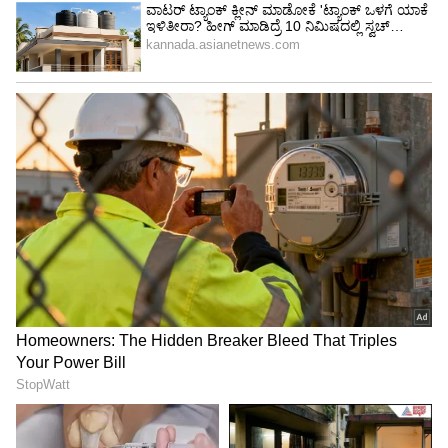
ಸೋಮವಾರ ಚಿಕ್ಕಮಗಳೂರು, ವಿಜಯನಗರ, ಗದಗ ಹಾಗೂ
ಉತ್ತರ ಕನ್ನಡ ಜಿಲ್ಲೆಗಳಲ್ಲಿ ಸುರಿದ ಧಾರಾಕಾರ ಮಳೆಗೆ
ಜನಜೀವನ ಸಂಪೂರ್ಣ ಅಸ್ತವ್ಯಸ್ತಗೊಂಡಿದೆ. ವಿಶೇಷವಾಗಿ
ಚಿಕ್ಕಮಗಳೂರು ಜಿಲ್ಲೆಯಲ್ಲಿ ಕೇವಲ 20 ನಿಮಿಷಗಳ ಕಾಲ
ಸುರಿದ ಗುಡುಗು-ಮಿಂಚಿನ ಅಬ್ಬರದ ಮಳೆಗೆ ಇಡೀ ನಗರವೇ
ಕಂಗಾಲಾಗಿದೆ. ಸಿಡಿಲಿನ ಹೊಡೆತಕ್ಕೆ ನಗರದ ಹಲವೆಡೆ ವಿದ್ಯುತ್
ಸಂಪರ್ಕ ಕಡಿತಗೊಂಡಿದೆ.
ಗಿರಿಭಾಗದಲ್ಲಿ ಆತಂಕದ ವಾತಾವರಣ:
ಮುಳ್ಳಯ್ಯನಗಿರಿ ತಪ್ಪಲು ಹಾಗೂ ದತ್ತಪೀಠದ ಭಾಗದಲ್ಲಿ
ನಿರಂತರವಾಗಿ ಸುರಿಯುತ್ತಿರುವ ಮಳೆಯಿಂದಾಗಿ ರಸ್ತೆಗಳ
ಮೇಲೆ ಅರ್ಧ ಅಡಿಯಷ್ಟು ನೀರು ನದಿಯಂತೆ ಹರಿಯುತ್ತಿದೆ.
ಭಾರಿ ಗಾಳಿ-ಮಳೆಗೆ ಸಿಲುಕಿದ ಪ್ರವಾಸಿಗರು ವಾಹನ
ಚಲಾಯಿಸಲು ಸಾಧ್ಯವಾಗದೆ ಪರದಾಡುವಂತಾಯಿತು. ಪ್ರಸಿದ್ಧ
ಹೊನ್ನಮ್ಮನಹಳ್ಳ ಜಲಪಾತವು ಮಳೆಯ ನೀರಿನಿಂದಾಗಿ