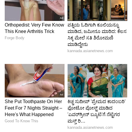
ಮೈದುಂಬಿ ಹರಿಯುತ್ತಿದ್ದು, ಜಲಪಾತದ ನೀರು ಪ್ರವಾಸಿಗರು
ಚಲಿಸುವ ಮೆಟ್ಟಿಲುಗಳ ಮೇಲೆಯೇ ಧುಮುಕುತ್ತಿದೆ.
ಚಿಕ್ಕಮಗಳೂರು ನಗರದ ರಸ್ತೆಗಳೂ ಕೂಡ
ಜಲಾವೃತಗೊಂಡಿದ್ದು, ಸಾರ್ವಜನಿಕರು ಆತಂಕಕ್ಕೆ
ಒಳಗಾಗಿದ್ದಾರೆ. ಜಿಲ್ಲೆಗೆ ಈಗಾಗಲೇ ಹವಾಮಾನ ಇಲಾಖೆ
ಯೆಲ್ಲೋ ಅಲರ್ಟ್ ಘೋಷಿಸಿದೆ.
ಸಾರ್ವಜನಿಕರಿಗೆ ಹವಾಮಾನ ಇಲಾಖೆಯ ಪ್ರಮುಖ
ಸೂಚನೆಗಳು
ಮಳೆಯ ಸಮಯದಲ್ಲಿ ಗಂಟೆಗೆ 40 ರಿಂದ 50 ಕಿ.ಮೀ
ವೇಗದಲ್ಲಿ ಬಿರುಗಾಳಿ ಬೀಸುವುದರಿಂದ ಹಳೆಯ ಮರಗಳು,
ಒಣಗಿದ ರೆಂಬೆಗಳು ಹಾಗೂ ವಿದ್ಯುತ್ ಕಂಬಗಳು ಉರುಳಿ
ಬೀಳುವ ಅಪಾಯ ಹೆಚ್ಚಿರುತ್ತದೆ.
ಸಾರ್ವಜನಿಕರು, ವಾಹನ ಸವಾರರು ಹಾಗೂ ತೋಟದ
ಕಾರ್ಮಿಕರು ಮಳೆ ಬರುವಾಗ ಯಾವುದೇ ಕಾರಣಕ್ಕೂ