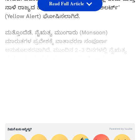
Read Full Article
ನಾಳೆ ರಾಜ್ಯದ ಹಲವು ಜಿಲ್ಲೆಗಳಲ್ಲಿ ‘ಯೆಲ್ಲೋ ಅಲರ್ಟ್’
(Yellow Alert) ಘೋಷಿಸಲಾಗಿದೆ.
ಮತ್ತೊಂದೆಡೆ, ನೈಋತ್ಯ ಮುಂಗಾರು (Monsoon)
ಮಾರುತಗಳ ಪ್ರವೇಶಕ್ಕೆ ವಾತಾವರಣ ಸಂಪೂರ್ಣ
ಅನುಕೂಲಕರವಾಗಿದೆ. ಮುಂದಿನ 2-3 ದಿನಗಳಲ್ಲಿ ನೈಋತ್ಯ
ಮತ್ತು ಆಗ್ನೇಯ ಸಮುದ್ರ, ಬಂಗಾಳಕೊಲ್ಲಿ ಹಾಗೂ
ಅಂಡಮಾನ್ ಸಮುದ್ರದ ಉಳಿದ ಭಾಗಗಳಿಗೆ ಮುಂಗಾರು
LATEST VIDEOS
ಮತ್ತಷ್ಟು ವಿಸ್ತರಿಸಲಿದ್ದು, ಶೀಘ್ರದಲ್ಲೇ ರಾಜ್ಯಕ್ಕೆ ಮುಂಗಾರು
ಮಳೆ ಅಧಿಕೃತವಾಗಿ ಪ್ರವೇಶಿಸಲಿದೆ.
ಬೆಂಗಳೂರಿಗೆ ಆಲಿಕಲ್ಲು ಮಳೆ ಎಚ್ಚರಿಕೆ: ತಾಪಮಾನ
ಇಳಿಕೆ
ರಾಜಧಾನಿ ಬೆಂಗಳೂರು ನಗರ ಮತ್ತು ಬೆಂಗಳೂರು
ಗ್ರಾಮಾಂತರ ಜಿಲ್ಲೆಗಳಲ್ಲಿ ಮುಂದಿನ ಎರಡು ದಿನಗಳ ಕಾಲ