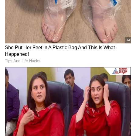
ಗಳನ್ನು ಪಡೆಯಿರಿ
ಮುಂದಿನ 7 ದಿನ ಗುಡುಗು, ಬಿರುಗಾಳಿ ಸಹಿತ ಭಾರೀ
ಮಳೆ; ಬೆಂಗಳೂರಿನಲ್ಲಿಯೂ ವರುಣನ ಆರ್ಭಟ
RECOMMENDED STORIES
ಯಾವ ಯಾವ ಜಿಲ್ಲೆಗಳಲ್ಲಿ ಮಳೆ ಮುನ್ಸೂಚನೆ?