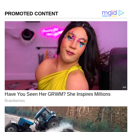
ತುಮಕೂರು
ಕನ್ನಡಿಗರ ಅಸ್ಮಿತೆಯ ಸಂಕೇತ. ಸದಾ ಕರುನಾಡು, ನುಡಿ, ಸಂಸ್ಕೃತಿ
ಕಾಂಗ್ರೆಸ್
ಕರ್ನಾಟಕ ಸುದ್ದಿ
ಪರ ಧ್ವನಿ ಎತ್ತುವ ಕನ್ನಡಪ್ರಭ ದಿನ ಪತ್ರಿಕೆಯಲ್ಲಿ ಪ್ರಕಟಗೊಳ್ಳುವ
ಸುದ್ದಿಗಳು ಸುವರ್ಣ ನ್ಯೂಸ್ ವೆಬ್‌ಸೈಟಲ್ಲೂ ಲಭ್ಯ.
DOWNLOAD APP