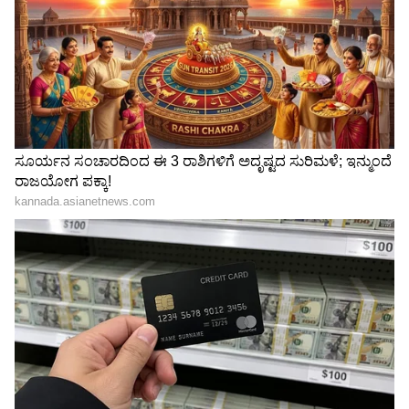
LATEST VIDEOS
"ರಾಜಕೀಯ ಬೇಡ, ಸಿನಿಮಾನೇ ಪ್ರಾಣ":
ಕನಕೋತ್ಸವದಲ್ಲಿ ರಿಷಬ್ ಶೆಟ್ಟಿ | Rishab
Shetty speech | Suvarna News
ಶೇ.50 ರಿಂದ ಶೇ.18 ಕ್ಕೆ TAX ಇಳಿಕೆ: ಮೋದಿ-
ಟ್ರಂಪ್ ಐತಿಹಾಸಿಕ ಒಪ್ಪಂದ | India US
Trade Deal | Party Rounds