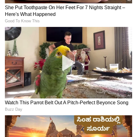
Pradeep Eswar: ಪ್ರದೀಪ್‌
ಸಭೆಗೆ ಬರಿಗೈಲಿ ಬಂದ ಅಧಿಕಾರಿಗೆ
ಮೇಲೆ ಚಪ್ಪಲಿ ಎಸೆದ ಪ್ರಕರಣಕ್ಕೆ
ಸಚಿವ ಕೃಷ್ಣ ಬೈರೇಗೌಡ ಕ್ಲಾಸ್;
ಬಿಗ್‌ ಟ್ವಿಸ್ಟ್‌; ಅಚ್ಚರಿ ಮೂಡಿಸಿದ
GBA ಕರ್ತವ್ಯದಿಂದ ಬಿಡುಗಡೆಗೆ
ಮಾಜಿ ಸಿಎಂ ಸಿದ್ದು ನಡೆ!
ಖಡಕ್ ಸೂಚನೆ