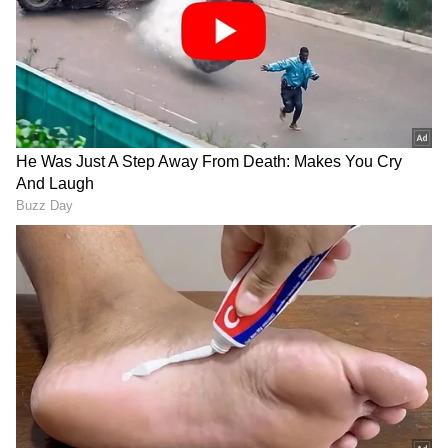
RECOMMENDED STORIES
VTU Results 2026: ಪರೀಕ್ಷೆ
ಸಿದ್ದರಾಮಯ್ಯ ಎದುರು 'ನಂಗೆ
ಮುಗಿದ ಐದೇ ನಿಮಿಷದಲ್ಲಿ
ಚಪ್ಪಲಿ ಎಸೆದರು, ನಮ್ಮ ಕುಟುಂಬ
ಫಲಿತಾಂಶ ಪ್ರಕಟಿಸಿ ಇತಿಹಾಸ
ನಿಂದಿಸಿದರು' ಎಂದು ಕಣ್ಣೀರಿಟ್ಟ
ಸೃಷ್ಟಿಸಿದ ವಿಟಿಯು!
ಶಾಸಕ ಪ್ರದೀಪ್ ಈಶ್ವರ್!