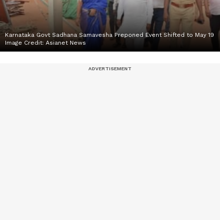
Karnataka Govt Sadhana Samavesha Preponed Event Shifted to May 19
Image Credit:
Asianet News