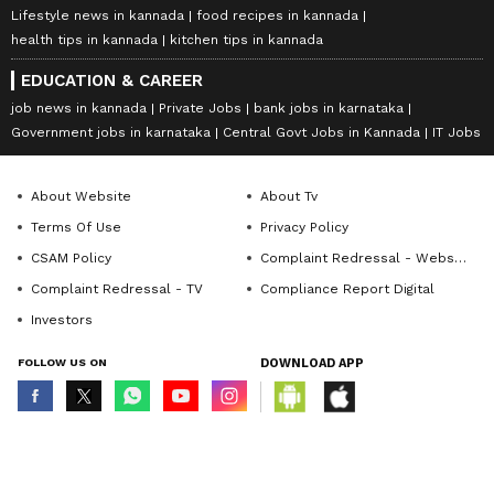
Lifestyle news in kannada
food recipes in kannada
health tips in kannada
kitchen tips in kannada
EDUCATION & CAREER
job news in kannada
Private Jobs
bank jobs in karnataka
Government jobs in karnataka
Central Govt Jobs in Kannada
IT Jobs
About Website
About Tv
Terms Of Use
Privacy Policy
CSAM Policy
Complaint Redressal - Website
Complaint Redressal - TV
Compliance Report Digital
Investors
FOLLOW US ON
DOWNLOAD APP
© Copyright 2026 Asianxt Digital Technologies Private Limited (Formerly
known as Asianet News Media & Entertainment Private Limited) | All Rights
Reserved