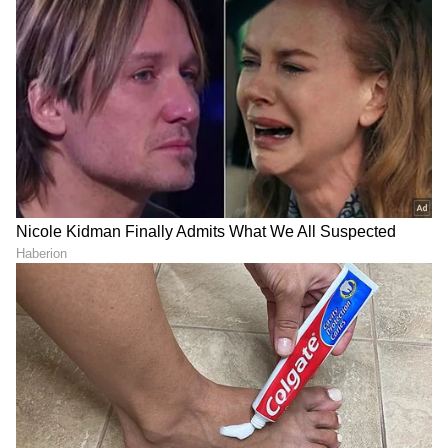
ಮುಂದಿನ 7 ದಿನ ಭಾರೀ ಮಳೆ:
ಬೆನ್ನಲ್ಲೇ ಮುನಿಯಪ್ಪ ಮುನಿಸು,
ಕರಾವಳಿ ಜನರಿಗೆ
ಬೇರೆ ಖಾತೆಗೆ ಪಟ್ಟು ಹಿಡಿದ ಹಿರಿಯ
ಸಮುದ್ರಕ್ಕಿಳಿಯದಂತೆ ಎಚ್ಚರಿಕೆ!
ಸಚಿವ
'ಸಿಕ್ಸರ್ ಏನೋ ಹೊಡೆದ್ರು ಈಗ
ರಾಮಲಿಂಗಾ ರೆಡ್ಡಿ ಬೆನ್ನಲ್ಲೇ
ವಿಕೆಟ್ ಬಿದ್ದಿದೆ..' ಸಚಿವ
ಮತ್ತೊಂದು ಶಾಕ್, ಸಾಮೂಹಿಕ
ರಾಮಲಿಂಗಾ ರೆಡ್ಡಿ ರಾಜೀನಾಮೆ
ರಾಜೀನಾಮೆಗೆ ಮುಂದಾದ
ಬೆನ್ನಲ್ಲೇ ಸಿಟಿ ರವಿ ಹೇಳಿಕೆ ವೈರಲ್!
ಕಾಂಗ್ರೆಸ್ ಕಾರ್ಯಕರ್ತರು
LATEST VIDEOS
"ರಾಜಕೀಯ ಬೇಡ, ಸಿನಿಮಾನೇ ಪ್ರಾಣ":
ಕನಕೋತ್ಸವದಲ್ಲಿ ರಿಷಬ್ ಶೆಟ್ಟಿ | Rishab
Shetty speech | Suvarna News