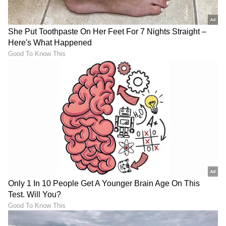
ಶೇ.50 ರಿಂದ ಶೇ.18 ಕ್ಕೆ TAX ಇಳಿಕೆ: ಮೋದಿ-
ಟ್ರಂಪ್ ಐತಿಹಾಸಿಕ ಒಪ್ಪಂದ | India US
Trade Deal | Party Rounds