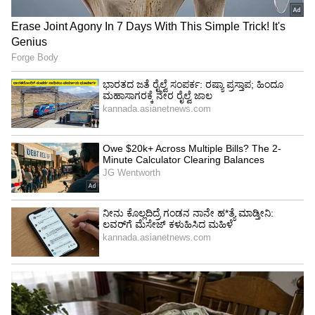
ಕಲಿಯುಗದ ಅಧಿಕಾರ ಅಂತಾ ಆಕ್ರೋಶ ಹೊರ ಹಾಕಿದ್ದಾರೆ.
ಸದ್ಯ ಈ ಪೋಸ್ಟ್ ಎಲ್ಲೆಡೆ ಹರಿದಾಡುತ್ತಿದ್ದು, ಮ್ಯಾನೇಜ್ಮೆಂಟ್
ಕೋಟಾದವರು ಯಾರು, ಯಾರು, ಯಾರಿಗೆ ಹಣ ಕೊಟ್ಟಿದ್ದು?
ಎನ್ನುವ ಚರ್ಚೆ ಶುರುವಾಗಿದೆ.
4