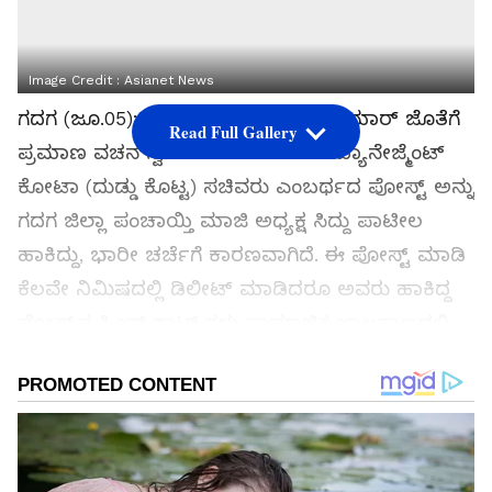
Image Credit :
Asianet News
ಗದಗ (ಜೂ.05): ಮುಖ್ಯಮಂತ್ರಿ ಡಿ.ಕೆ. ಶಿವಕುಮಾರ್ ಜೊತೆಗೆ
Read Full Gallery
ಪ್ರಮಾಣ ವಚನ ಸ್ವೀರಿಸಿರುವ ನಾಯಕರು ಮ್ಯಾನೇಜ್ಮೆಂಟ್
ಕೋಟಾ (ದುಡ್ಡು ಕೊಟ್ಟ) ಸಚಿವರು ಎಂಬರ್ಥದ ಪೋಸ್ಟ್ ಅನ್ನು
ಗದಗ ಜಿಲ್ಲಾ ಪಂಚಾಯ್ತಿ ಮಾಜಿ ಅಧ್ಯಕ್ಷ ಸಿದ್ದು ಪಾಟೀಲ
ಹಾಕಿದ್ದು, ಭಾರೀ ಚರ್ಚೆಗೆ ಕಾರಣವಾಗಿದೆ‌. ಈ ಪೋಸ್ಟ್ ಮಾಡಿ
ಕೆಲವೇ ನಿಮಿಷದಲ್ಲಿ ಡಿಲೀಟ್ ಮಾಡಿದರೂ ಅವರು ಹಾಕಿದ್ದ
ಪೋಸ್ಟ್‌ನ ಸ್ಕ್ರೀನ್ ಶಾಟ್ ಗಳು ಸಾಮಾಜಿಕ‌ ಜಾಲತಾಣದಲ್ಲಿ
ವೈರಲ್ ಆಗುತ್ತಿವೆ.
ಸಮಗ್ರ ಸುದ್ದಿ ಮೂಲವನ್ನಾಗಿ asianet suvarna news ಅನ್ನು
ಆಯ್ಕೆ ಮಾಡಿಕೊಳ್ಳಿ