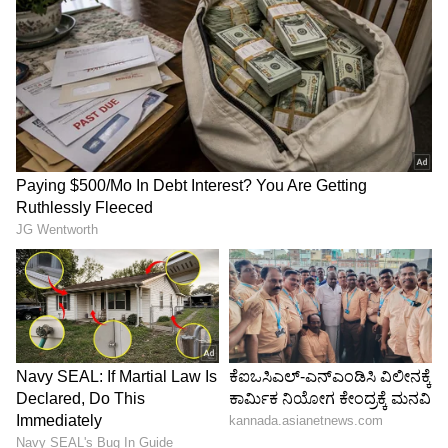
6
Image Credit :
Asianet News
ಮೊದಲ ಪಟ್ಟಿಯಲ್ಲಿ ಹೆಸರು ಇಲ್ಲದನ್ನ ಗಮನಿಸಿದ್ದ ಮಾಜಿ
ಸಚಿವ ಎಚ್.ಕೆ. ಪಾಟೀಲರು, ಸಿದ್ಧಾಂತ ನಿಷ್ಠರಿಗೆ ಯಾವಾಗಲೂ
ಹಾದಿ ಕಠಿಣವೇ, ಹೈಕಮಾಂಡ್ ನಿರ್ಧಾರ ಕ್ಕೆ ಒಪ್ಪೋಣ ಅಂತಾ
ಕಾರ್ಯಕರ್ತರಿಗೆ ಟ್ವಿಟರ್ ಪೋಸ್ಟ್ ಮೂಲಕ ಸಂದೇಶ
ನೀಡಿದ್ದರು. ಆದರೆ, ಕೆಲವೇ ನಿಮಿಷದಲ್ಲಿ ಆ ಸಂದೇಶವನ್ನೂ
ಡಿಲೀಟ್ ಮಾಡಲಾಗಿತ್ತು.
5
6