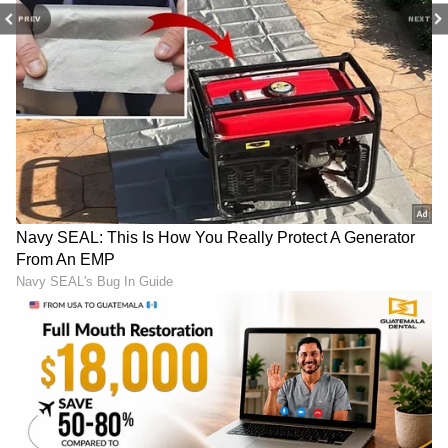
PREV
NEXT
Image Credit :
Asianet News
ಗದಗ ವಿಧಾನಸಭಾ ಕ್ಷೇತ್ರದಿಂದ ಮೂರು ಬಾರಿ
ಶಾಸಕರಾಗಿರುವ ಎಚ್ ಕೆ ಪಾಟೀಲರು ಆರು ಬಾರಿ ಸಚಿವರಾಗಿ
ಸೇವೆ ಸಲ್ಲಿಸಿದ್ದಾರೆ.. ಅಲ್ದೆ, ಪಶ್ಚಿಮ ಪದವಿಧರರ ಕ್ಷೇತ್ರದಿಂದ
ನಾಲ್ಕು ಬಾರಿ ಆಯ್ಕೆಯಾಗಿದ್ದರು. 40 ವರ್ಷದ ಸುಧೀರ್ಘ
ರಾಜಕೀಯ ಪಯಣದಲ್ಲಿ ಜವಳಿ, ಕಾನೂನು, ಕೃಷಿ, ಜಲ
ಸಂಪನ್ಮೂಲ, ಗ್ರಾಮೀಣಾಭಿವೃದ್ಧಿ ಸಚಿವರಾಗಿ ತನ್ನದೇಯಾದ
ಛಾಪುಮೂಡಿಸಿದ್ದಾರೆ. 'ಹುಲಕೋಟಿಯ ಹುಲಿ' ಅಂತಾನೇ
ಖ್ಯಾತರಾಗಿರೋ ಪಾಟೀಲರಿಗೆ ಈ ಬಾರಿ ಸಚಿವ
ನೀಡದಿರೋದು ಬೆಂಬಲಿಗರ ಅಸಮಾಧಾನಕ್ಕೆ ಕಾರಣವಾಗಿದೆ.
LATEST VIDEOS