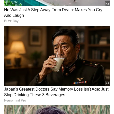
Image Credit :
Asianet News
ಕಾಂಗ್ರೆಸ್ ಹಿರಿಯ ನಾಯಕ ಎಚ್.ಕೆ. ಪಾಟೀಲ ಅವರನ್ನು
ಮೊದಲ ಪಟ್ಟಿಯಿಂದ ಕೈ ಬಿಡಲಾಗಿದ್ದು, ಸ್ಥಳೀಯ ನಾಯಕರ
ಆಕ್ರೋಶಕ್ಕೆ ಕಾರಣವಾಗಿದೆ‌. ಎಚ್.ಕೆ. ಪಾಟೀಲರಿಗೆ ಸಚಿವ
ಸ್ಥಾನ ನೀಡಬೇಕು ಅಂತೆಲ್ಲ ತರಹೇವಾರಿ ಪೋಸ್ಟ್ ಗಳನ್ನ
ಬೆಂಬಲಿಗರು ಹರಿಬಿಟ್ಟಿದ್ದಾರಾದರೂ ಈ ಒಂದು ಪೋಸ್ಟ್
ಸಾಕಷ್ಟು ಚರ್ಚೆಗೆ ಕಾರಣವಾಗಿದೆ. ಮ್ಯಾನೇಜ್ಮೆಂಟ್ ಕೋಟಾ
ಅಂತಾ ಬರೆಯುವುದಲ್ಲದೇ ದುಡ್ಡಿನ ಚೀಲದ ಚಿಹ್ನೆಯನ್ನ
ಹಾಕಲಾಗಿದೆ.