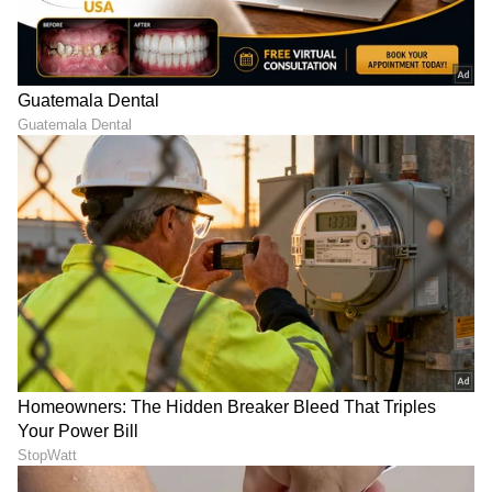
ಕರ್ನಾಟಕ, ಭಾರತ (
India News
) ಮತ್ತು ಜಗತ್ತಿನ
ಕ್ಷಣಕ್ಷಣದ ಕನ್ನಡ ಸುದ್ದಿ (
Kannada News
)
ಅಪ್ಡೇಟ್‌ಗಳಿಗಾಗಿ ಏಷ್ಯಾನೆಟ್ ಸುವರ್ಣ ನ್ಯೂಸ್‌ ಫಾಲೋ
ಮಾಡಿ. ಬ್ರೇಕಿಂಗ್ ಸುದ್ದಿ (
Latest Kannada News
),
ವಿಶೇಷ ವರದಿಗಳು ಮತ್ತು ನೇರ ಪ್ರಸಾರಗಳೊಂದಿಗೆ
(
kannada news live
) ಸಂಪೂರ್ಣ ಮಾಹಿತಿ ಒಂದೇ
ಕ್ಲಿಕ್‌ನಲ್ಲಿ ಲಭ್ಯ. ಏಷ್ಯಾನೆಟ್ ಸುವರ್ಣ ನ್ಯೂಸ್ ಅಧಿಕೃತ
ಆ್ಯಪ್ ಡೌನ್‌ಲೋಡ್ ಮಾಡಿ ಹಾಗು ಎಲ್ಲಾ ಅಪ್‌ಡೇಟ್
ಗಳನ್ನು ಪಡೆಯಿರಿ