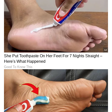
ABOUT THE AUTHOR
Sathish Kumar KH
SK
ವಿಜಯನಗರ ಜಿಲ್ಲೆ ಕಂದಗಲ್‌ಪುರ ಗ್ರಾಮದವನು ಮೂಲತಃ ಶಿಕ್ಷಕ.
ಆದರೆ, ಆಕರ್ಷಿಸಿದ್ದು ಪತ್ರಿಕೋದ್ಯಮ. ಎಂಟು ವರ್ಷಗಳಿಂದ
ಪ್ರಜಾವಾಣಿ, ವಿಜಯವಾಣಿ ನಂತರ ಇದೀಗ ಏಷ್ಯಾನೆಟ್ ಕನ್ನಡದಲ್ಲಿ
ಕಾರ್ಯನಿರ್ವಹಿಸುತ್ತಿದ್ದೇನೆ. ಕರ್ನಾಟಕ ರಾಜಕಾರಣ ನೆಚ್ಚಿನ ಕ್ಷೇತ್ರ.
ಕರ್ನಾಟಕ ರಾಜಕೀಯ
ಡಿಜಿಟಲ್ ಮಾಧ್ಯಮಕ್ಕನುಗುಣವಾಗಿ ಶಿಕ್ಷಣ, ಆರೋಗ್ಯ, ಸಿನಿಮಾ
ರಾಜಕೀಯ ಸುದ್ದಿ
ಹೆಚ್. ಕೆ. ಪಾಟೀಲ
ಸುದ್ದಿಗಳನ್ನೂ ಬರೆಯುತ್ತೇನೆ. ಕ್ರಿಕೆಟ್, ಕೃಷಿ ಇಷ್ಟ. ಓದು ನೆಚ್ಚಿನ
ಹವ್ಯಾಸ.