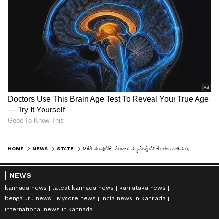
HOME
NEWS
STATE
ಡಿಕೆಶಿ ಸಂಪುಟಕ್ಕೆ ಮೊದಲು ಮ್ಯಾನೇಜ್ಮೆಂಟ್ ಕೋಟಾ ಸಚಿವರು; ಭಾರೀ ಚರ್ಚೆಗೆ ಕಾರಣವಾದ ಕಾಂಗ್ರೆಸ್ ಮುಖಂಡನ ಪೋಸ್ಟ್!
NEWS
kannada news
latest kannada news
karnataka news
bengaluru news
Mysore news
india news in kannada
international news in kannada