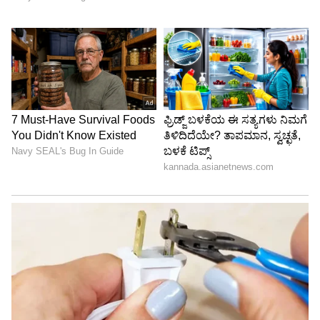
Image Credit :
Asianet News
ಇತ್ತ ಅಲ್ಪ ಸಂಖ್ಯಾತರ ಘಟಕದ ಕಾರ್ಯದರ್ಶಿ ಸೈಯದ್
ಖಾಲಿದ್ ಕೊಪ್ಪಳ ರಾಜೀನಾಮೆ ಎಚ್ಚರಿಗೆ ನೀಡಿದ್ದಾರೆ. ಮಾಜಿ
ಸಚಿವ ಎಚ್.ಕೆ. ಪಾಟೀಲರು ಯಾವುದೇ ಪ್ರತಿಭಟನೆ ಹೇಳಿಕೆ
ನೀಡದಂತೆ ಸೂಚಿಸಿದ್ದಾರೆ ಆದ್ರೂ ನಾವು ರಸ್ತೆಗಿಳಿದಿದ್ದೇವೆ‌.
ಉತ್ತರ ಕರ್ನಾಟಕ ಧೀಮಂತ ನಾಯಕ, ಭ್ರಷ್ಟಾಚಾರ ರಹಿತ
ಆಡಳಿತ ನೀಡಿದ್ದ ನಾಯಕನ ಕಡೆಗಣನೆಯಾಗಿದೆ. ಮೊದಲ
ಪಟ್ಟಿಯಲ್ಲಿ ನಿರ್ಲಕ್ಷಿಸಲಾಗಿದೆ.. ಆದರೆ ಎರಡನೇ ಪಟ್ಟಿಯಲ್ಲಿ
ಪರಿಗಣಿಸದಿದ್ದರೆ ಪದಾಧಿಕಾರಿಗಳ ಸಾಮೂಹಿಕ ರಾಜೀನಾಮೆಗೆ
ಸಿದ್ಧ ಅಂತಾ ಎಚ್ಚರಿಕೆ ನೀಡಿದ್ದಾರೆ.