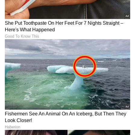
DOWNLOAD APP
RECOMMENDED STORIES
ರಾಜ್ಯಕ್ಕೆ ಕಾಲಿಟ್ಟ ಮುಂಗಾರು,
Breaking ರಾಮಲಿಂಗಾ ರೆಡ್ಡಿ