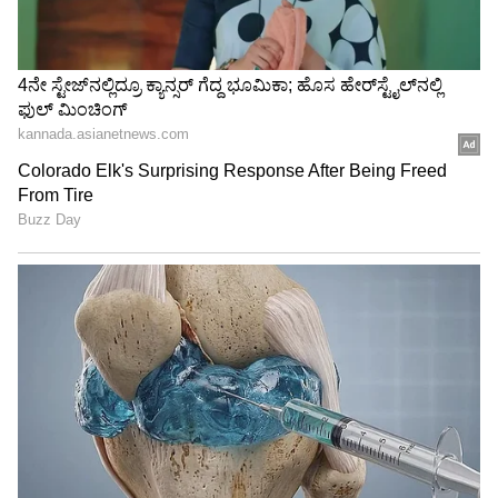
ಸರ್ಕಾರಿ ಆಸ್ಪತ್ರೆಗಳ 7,045 ಗುತ್ತಿಗೆ ನೌಕರರ ಸೇವೆ
2025ರವರೆಗೆ ವಿಸ್ತರಣೆ: ಹೆಚ್.ಕೆ. ಪಾಟೀಲ
ಕರ್ನಾಟಕದಲ್ಲಿ ಪ್ರಾದೇಶಿಕ ಪಕ್ಷ ಕಟ್ಟುವ ವಿಚಾರವಿದೆ:
ಶಾಸಕ ಬಸನಗೌಡ ಪಾಟೀಲ ಯತ್ನಾಳ
3
6
Image Credit :
Asianet News
ಮೊದಲು ಮ್ಯಾನೇಜ್ಮೆಂಟ್ ಕೋಟಾ ಮುಗೀಬೇಕು ಆಮೇಲೆ
ಸರ್ಕಾರಿ ಕೋಟಾ ಅಂತಾ ಫೊಸ್ಟ್ ಮಾಡಿದ್ದಾರೆ. ಅಲ್ಲದೇ