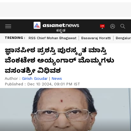
ಕನ್ನಡ
TRENDING :
RSS Chief Mohan Bhagawat
Basavaraj Horatti
Bengalur
ಜ್ಞಾನಪೀಠ ಪ್ರಶಸ್ತಿ ಪುರಸ್ಕೃತ ಮಾಸ್ತಿ
ವೆಂಕಟೇಶ ಅಯ್ಯಂಗಾರ್ ಮೊಮ್ಮಗಳು
ವಸಂತಶ್ರೀ ವಿಧಿವಶ
Author :
Girish Goudar
|
News
Published :
Dec 10 2024, 09:01 PM IST