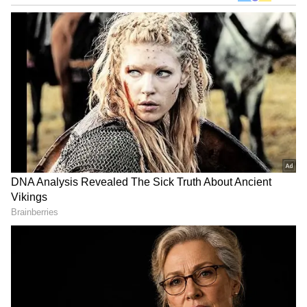
ಕೇಳುವುದು, ಕ್ರಿಕೆಟ್‌ ಆಡುವುದು ನೆಚ್ಚಿನ ಹವ್ಯಾಸಗಳಾಗಿವೆ.
DOWNLOAD APP
RECOMMENDED STORIES