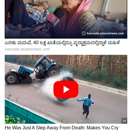
ಕನಕೋತ್ಸವದಲ್ಲಿ ರಿಷಬ್ ಶೆಟ್ಟಿ | Rishab
Shetty speech | Suvarna News
ಶೇ.50 ರಿಂದ ಶೇ.18 ಕ್ಕೆ TAX ಇಳಿಕೆ: ಮೋದಿ-
ಟ್ರಂಪ್ ಐತಿಹಾಸಿಕ ಒಪ್ಪಂದ | India US
Trade Deal | Party Rounds