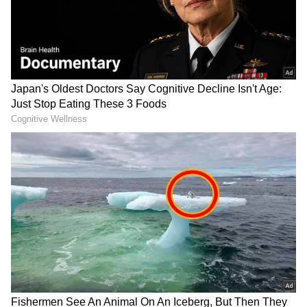
Shivamogga: ಲಿಂಗನಮಕ್ಕಿಯಲ್ಲಿ
ಅಯೋಧ್ಯೆ ರಾಮಮಂದಿರ ದೇಣಿಗೆ
ವಿದ್ಯುತ್ ಉತ್ಪಾದನೆ ಸ್ಥಗಿತ; ಕರಗಿದ
ಲೂಟಿ ಪ್ರಕರಣ ಎಚ್ಚರಿಕೆ ಗಂಟೆ:
ಜಲರಾಶಿ, ರಾಜ್ಯಕ್ಕೆ
ಮಾಜಿ ಡಿಸಿಎಂ ಕೆ.ಎಸ್. ಈಶ್ವರಪ್ಪ
ಎದುರಾಗಲಿದೆಯೇ ಪವರ್ ಕಟ್
ಭೀತಿ?
ಬೆಂಗಳೂರಲ್ಲಿ ಹೊಟೆಲ್‌ಗೆ ನುಗ್ಗಿ
Karnataka News Live: Daali