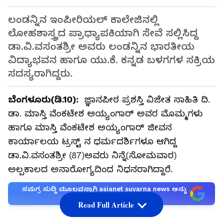
ಲಂಡನ್ನಿನ ಇಂಪೀರಿಯಲ್ ಕಾಲೇಜಿನಲ್ಲಿ
ಲೋಹಶಾಸ್ತ್ರದ ಪ್ರಾಧ್ಯಾಪಕಿಯಾಗಿ ಸೇವೆ ಸಲ್ಲಿಸಿದ್ದ
ಡಾ.ವಿ.ವಸಂತಶ್ರೀ ಅವರು ಲಂಡನ್ನಿನ ಭಾರತೀಯ
ವಿದ್ಯಾಭವನ ಹಾಗೂ ಯು.ಕೆ. ಕನ್ನಡ ಬಳಗಗಳ ಸಕ್ರಿಯ
ಸದಸ್ಯರಾಗಿದ್ದರು.
ಬೆಂಗಳೂರು(ಡಿ.10):
ಜ್ಞಾನಪೀಠ ಪ್ರಶಸ್ತಿ ವಿಜೇತ ಸಾಹಿತಿ ದಿ.
ಡಾ. ಮಾಸ್ತಿ ವೆಂಕಟೇಶ ಅಯ್ಯಂಗಾರ್ ಅವರ ಮೊಮ್ಮಗಳು
ಹಾಗೂ ಮಾಸ್ತಿ ವೆಂಕಟೇಶ ಅಯ್ಯಂಗಾರ್ ಜೀವನ
ಕಾರ್ಯಾಲಯ ಟ್ರಸ್ಟ್ ನ ಧರ್ಮದರ್ಶಿಗಳೂ ಆಗಿದ್ದ
ಡಾ.ವಿ.ವಸಂತಶ್ರೀ (87)ಅವರು ನಿನ್ನೆ(ಸೋಮವಾರ)
ಅಲ್ಪಕಾಲದ ಅನಾರೋಗ್ಯದಿಂದ ನಿಧನರಾಗಿದ್ದಾರೆ.
ಸಮಗ್ರ ಸುದ್ದಿ ಮೂಲವನ್ನಾಗಿ asianet suvarna news ಅನ್ನು
ಆಯ್ಕೆ ಮಾಡಿಕೊಳ್ಳಿ
Read Full Article