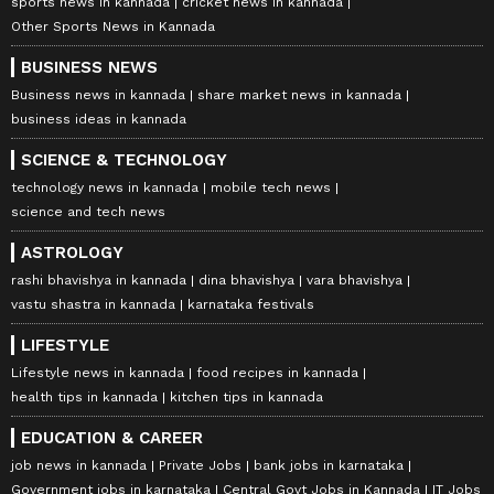
sports news in kannada
cricket news in kannada
Other Sports News in Kannada
BUSINESS NEWS
Business news in kannada
share market news in kannada
business ideas in kannada
SCIENCE & TECHNOLOGY
technology news in kannada
mobile tech news
science and tech news
ASTROLOGY
rashi bhavishya in kannada
dina bhavishya
vara bhavishya
vastu shastra in kannada
karnataka festivals
LIFESTYLE
Lifestyle news in kannada
food recipes in kannada
health tips in kannada
kitchen tips in kannada
EDUCATION & CAREER
job news in kannada
Private Jobs
bank jobs in karnataka
Government jobs in karnataka
Central Govt Jobs in Kannada
IT Jobs