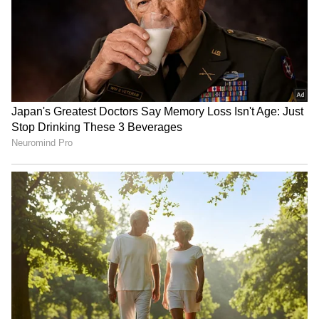
Shetty speech | Suvarna News
ಶೇ.50 ರಿಂದ ಶೇ.18 ಕ್ಕೆ TAX ಇಳಿಕೆ: ಮೋದಿ-
ಟ್ರಂಪ್ ಐತಿಹಾಸಿಕ ಒಪ್ಪಂದ | India US
Trade Deal | Party Rounds
ಕೃಷ್ಣ ಅವರು 1999 ರಿಂದ 2004 ರವರೆಗೆ ಕರ್ನಾಟಕ ರಾಜ್ಯದ
16 ನೇ ಮುಖ್ಯಮಂತ್ರಿಗಳಾಗಿದ್ದರು. ಕರ್ನಾಟಕದ ಅತ್ಯಂತ
ಹೆಚ್ಚು ಸುಶಿಕ್ಷಿತ ಮುಖ್ಯಮಂತ್ರಿಗಳಲ್ಲಿ ಕೃಷ್ಣ ಕೂಡ ಒಬ್ಬರು.
2004 ರಿಂದ 2008 ರವರೆಗೆ ಮಹಾರಾಷ್ಟ್ರದ 19 ನೇ
ರಾಜ್ಯಪಾಲರಾಗಿದ್ದರು. 2009ರಿಂದ 2012ರವರೆಗೆ ವಿದೇಶಾಂಗ