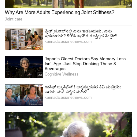
ವ್ಯವಹಾರಗಳ ಸಚಿವರಾಗಿಯು ಕೂಡ ಕರ್ತವ್ಯ
ನಿರ್ವಹಿಸಿದ್ದಾರೆ.
ಮೊದಲಿಗೆ ಪ್ರಜಾ ಸೋಷಲಿಸ್ಟ್ ಪಾರ್ಟಿ (1962 ರಿಂದ 1971),
ಬಳಿಕ ಕಾಂಗ್ರೆಸ್‌ ಸೇರಿ (1971ರಿಂದ 2017) ಬಹುಕಾಲ
ಕಾಂಗ್ರೆಸ್ ಪಕ್ಷದ ಸದಸ್ಯರಾಗಿದ್ದರು. ಬದಲಾದ ರಾಜಕೀಯ
ಸನ್ನಿವೇಶಗಳ ಕಾರಣ ಮಾರ್ಚ್ 2017ರಲ್ಲಿ ಬಿಜೆಪಿ ಪಕ್ಷ
ಸೇರಿದ್ದರು. ಇವರಿಗೆ 2023ರ ಸಾಲಿನ ಪದ್ಮವಿಭೂಷಣ ಪ್ರಶಸ್ತಿ
ನೀಡಿ ಗೌರವಿಸಲಾಗಿದೆ. ಕೆಲ ವರ್ಷಗಳಿಂದ ಸಕ್ರಿಯ
ರಾಜಕಾರಣದಿಂದ ದೂರ ಉಳಿದಿದ್ದರು.