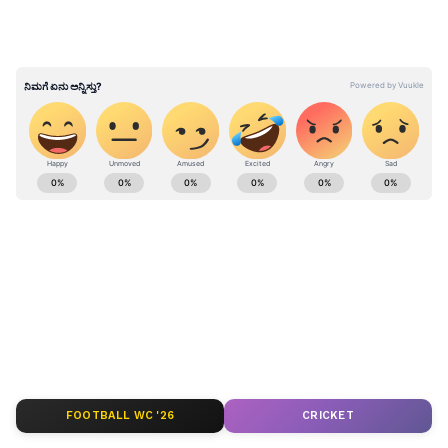
ABOUT THE AUTHOR
Mahmad Rafik
MR
ಮಹ್ಮದ್ ರಫಿಕ್ ವಿಜಯಪುರದ ಬೇನಾಳ RC ಗ್ರಾಮದವನು. ಪಬ್ಲಿಕ್
ಟಿವಿ ಡಿಜಿಟಲ್, ನ್ಯೂಸ್ 18 ಕನ್ನಡ, ಇದೀಗ ಏಷ್ಯಾನೆಟ್ ಕನ್ನಡ ಸೇರಿ
ಡಿಜಿಟಲ್ ಮಾಧ್ಯಮದಲ್ಲಿ 8 ವರ್ಷಗಳ ಅನುಭವ. ಎಂ.ಕಾಂ. ಓದಿ
ಕೆಲಸ ಆರಂಭಿಸಿದ್ದು ಖಾಸಗಿ ಬ್ಯಾಂಕ್‌ವೊಂದರಲ್ಲಿ. ಆಕರ್ಷಿಸಿದ್ದು
ಬೆಂಗಳೂರು
ಪತ್ರಿಕೋದ್ಯಮ. ಯಾವ ಟಾಪಿಕ್ ಕೊಟ್ಟರೂ ಬರೆಯಬಲ್ಲೆ. ಓಟಿಟಿ
ಕಾಂಗ್ರೆಸ್
ಬಿಜೆಪಿ
ಮೂವಿ ನೋಡೋದು ಇಷ್ಟ.
Published :
Dec 10 2024, 06:14 AM IST
FOOTBALL WC '26
CRICKET