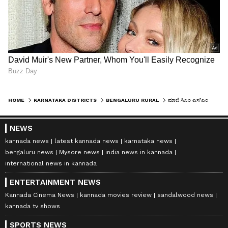
HOME
KARNATAKA DISTRICTS
BENGALURU RURAL
ಮಾಜಿ ಸಿಎಂ ಎಸ್‌ಎಂ ಕೃಷ್ಣ ವಿಧಿವಶ
NEWS
kannada news
latest kannada news
karnataka news
bengaluru news
Mysore news
india news in kannada
international news in kannada
ENTERTAINMENT NEWS
Kannada Cinema News
kannada movies review
sandalwood news
kannada tv shows
SPORTS NEWS