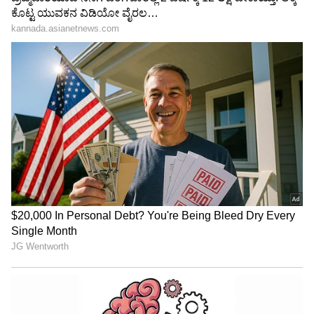
ಬಸವರಾಜ್ ಹೊರಟ್ಟಿ
ಉಪಲೋಕಾಯುಕ್ತರ ಬಿಗ್ ಶಾಕ್!
LATEST VIDEOS
"ರಾಜಕೀಯ ಬೇಡ, ಸಿನಿಮಾನೇ ಪ್ರಾಣ":
ಕನಕೋತ್ಸವದಲ್ಲಿ ರಿಷಬ್ ಶೆಟ್ಟಿ | Rishab
Shetty speech | Suvarna News
ಶೇ.50 ರಿಂದ ಶೇ.18 ಕ್ಕೆ TAX ಇಳಿಕೆ: ಮೋದಿ-
ಟ್ರಂಪ್ ಐತಿಹಾಸಿಕ ಒಪ್ಪಂದ | India US
Trade Deal | Party Rounds