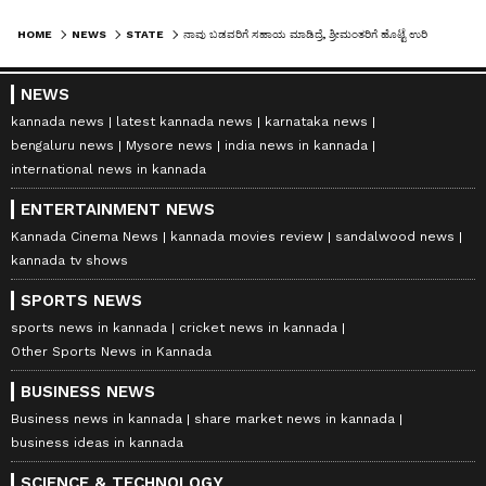
HOME
NEWS
STATE
ನಾವು ಬಡವರಿಗೆ ಸಹಾಯ ಮಾಡಿದ್ರೆ, ಶ್ರೀಮಂತರಿಗೆ ಹೊಟ್ಟೆ ಉರಿಯುತ್ತೆ: ನಾರಾಯಣ ಮೂರ್ತಿ ಹೇಳಿಕೆಗೆ ಸಚಿವ ತಂಗಡಗಿ ಕಿಡಿ
NEWS
kannada news
latest kannada news
karnataka news
bengaluru news
Mysore news
india news in kannada
international news in kannada
ENTERTAINMENT NEWS
Kannada Cinema News
kannada movies review
sandalwood news
kannada tv shows
SPORTS NEWS
sports news in kannada
cricket news in kannada
Other Sports News in Kannada
BUSINESS NEWS
Business news in kannada
share market news in kannada
business ideas in kannada
SCIENCE & TECHNOLOGY