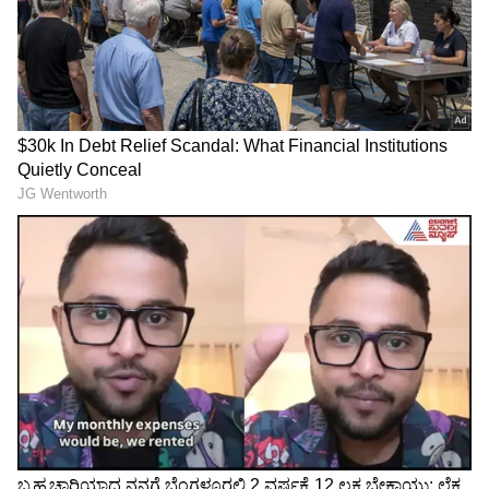
Politics: ಅದಲು ಬದಲಾಗುತ್ತಾ
ತಮಿಳುನಾಡು ವಿಧಾನಸಭೆಯಲ್ಲಿ
ಡಿಕೆ ಸಂಪುಟ? ಇವರೇನಾ ಹೊಸ
ವಿಜಯ್-ಸ್ಟಾಲಿನ್ ಮಧ್ಯೆ ಕಾವೇರಿ
ಸಚಿವರು; ಯಾರು ಇನ್‌ ಯಾರು
ಕಿಚ್ಚು, ಕರ್ನಾಟಕದೊಂದಿಗೆ
ಔಟ್; ಬಂಡಾಯ ಶಮನಕ್ಕೆ ಬಂಡೆ
ಮಾತನಾಡಿದ್ರೆ ತಪ್ಪೇನಿದೆ?
ರಣತಂತ್ರ!
ಎರಡನೇ ಬಾರಿ ಸಿಎಂ ಡಿಕೆ
ಹಂಪಿಯ ನಿಷೇಧಿತ, ಬಫರ್
ಶಿವಕುಮಾರ್ ಭೇಟಿಯಾಗಿ
ವಲಯದಲ್ಲಿ ಅಕ್ರಮ ಹೋಮ್‌ಸ್ಟೇ:
ಸಿಟ್ಟಿನಿಂದಲೇ ಹೊರಬಂದ
53ಕ್ಕೂ ಹೆಚ್ಚು ಅಧಿಕಾರಿಗಳಿಗೆ