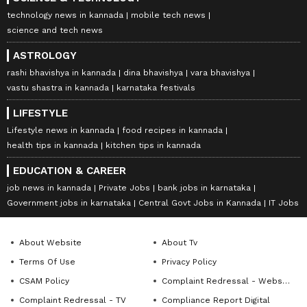
technology news in kannada
mobile tech news
science and tech news
ASTROLOGY
rashi bhavishya in kannada
dina bhavishya
vara bhavishya
vastu shastra in kannada
karnataka festivals
LIFESTYLE
Lifestyle news in kannada
food recipes in kannada
health tips in kannada
kitchen tips in kannada
EDUCATION & CAREER
job news in kannada
Private Jobs
bank jobs in karnataka
Government jobs in karnataka
Central Govt Jobs in Kannada
IT Jobs
About Website
About Tv
Terms Of Use
Privacy Policy
CSAM Policy
Complaint Redressal - Website
Complaint Redressal - TV
Compliance Report Digital