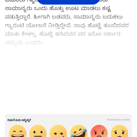
ಸಾಮಾನ್ಯರು ಒಂದು ಹೊತ್ತು ಊಟ ಮಾಡಲು ಕಷ್ಟ
ಪಡುತ್ತಿದ್ದಾರೆ. ಹೀಗಾಗಿ ಬಡವರು, ಸಾಮಾನ್ಯರು ಬದುಕಲು
ಗ್ಯಾರಂಟಿ ಯೋಜನೆ ನೀಡ್ತಿದ್ದೇವೆ. ನಾವು ಹೊಟ್ಟೆ ತುಂಬಿದವರ
ಮಾತು ಕೇಳಲ್ಲ, ಹೊಟ್ಟೆ ಹಸಿದವರ ಪರ ಇರೋ ಸರ್ಕಾರ
ನಮ್ಮದು ಎಂದರು.
ಬಿಜೆಪಿ ರಿಪೇರಿ ಆಗೋದಿಲ್ಲ ಎಂಬ ಶೆಟ್ಟರ್ ಹೇಳಿಕೆ: ಸಿ.ಟಿ.
LATEST VIDEOS
ರವಿ ಕೊಟ್ಟ ತಿರುಗೇಟು ಹೇಗಿದೆ ನೋಡಿ!