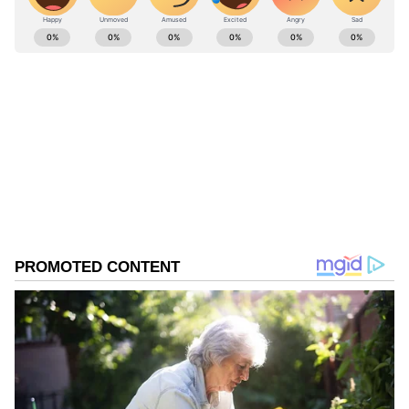
ABOUT THE AUTHOR
Ravi Janekal
RJ
ಪ್ರಸ್ತುತ, ಏಷಿಯಾನೆಟ್ ಸುವರ್ಣನ್ಯೂಸ್‌ನಲ್ಲಿ ಉಪ ಸಂಪಾದಕ.
ಪತ್ರಿಕೋದ್ಯಮದಲ್ಲಿ 8 ವರ್ಷಗಳ ಅನುಭವ. ವಾರ್ತಾ ಮತ್ತು
ಸಾರ್ವಜನಿಕ ಸಂಪರ್ಕ ಇಲಾಖೆಯಲ್ಲಿ ನ್ಯೂಸ್ ಮಾನಿಟರಿಂಗ್ ಆಗಿ
ಹಲವು ವರ್ಷಗಳ ಸೇವೆ, ಕೊರೊನಾ ವಾರಿಯರ್ಸ್ ಅವಾರ್ಡ್,
ಕೊಪ್ಪಳ
ಮೂಲತಃ ರಾಯಚೂರು ಜಿಲ್ಲೆಯ ಜಾನೇಕಲ್ ಗ್ರಾಮದವರಾದ ಇವರು
ಶಿವರಾಜ ತಂಗಡಗಿ
ಓದು, ಬರೆವಣಿಗೆ ಮತ್ತು ಸಾಹಿತ್ಯಾಸಕ್ತರು.