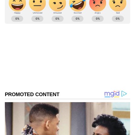
ABOUT THE AUTHOR
Ravi Janekal
RJ
ಪ್ರಸ್ತುತ, ಏಷಿಯಾನೆಟ್ ಸುವರ್ಣನ್ಯೂಸ್‌ನಲ್ಲಿ ಉಪ ಸಂಪಾದಕ.
ಪತ್ರಿಕೋದ್ಯಮದಲ್ಲಿ 8 ವರ್ಷಗಳ ಅನುಭವ. ವಾರ್ತಾ ಮತ್ತು
ಸಾರ್ವಜನಿಕ ಸಂಪರ್ಕ ಇಲಾಖೆಯಲ್ಲಿ ನ್ಯೂಸ್ ಮಾನಿಟರಿಂಗ್ ಆಗಿ
ಹಲವು ವರ್ಷಗಳ ಸೇವೆ, ಕೊರೊನಾ ವಾರಿಯರ್ಸ್ ಅವಾರ್ಡ್,
ಬೆಂಗಳೂರು
ಮೂಲತಃ ರಾಯಚೂರು ಜಿಲ್ಲೆಯ ಜಾನೇಕಲ್ ಗ್ರಾಮದವರಾದ ಇವರು
ಓದು, ಬರೆವಣಿಗೆ ಮತ್ತು ಸಾಹಿತ್ಯಾಸಕ್ತರು.