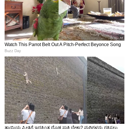
ಜಿರಳೆ ಸದ್ದು ಕಡಿಮೆಯಾದರೆ
ಬೆಂಗಳೂರು ಬೀದಿಲಿ
27/29ಕ್ಕೆ ಸಂಪುಟ ವಿಸ್ತರಣೆ?
ಕಿತ್ತಾಡಿಕೊಂಡ ಬಿಜೆಪಿ-ಕಾಂಗ್ರೆಸ್,
ದೆಹಲಿಗೆ ಬುಲಾವ್‌ ಸಾಧ್ಯತೆ
ಬಿಪಿ ಹರೀಶ್‌ಗೆ ಮೊಟ್ಟೆ ಎಸೆದ
ಕಾರ್ಯಕರ್ತ! ಆರ್.ಅಶೋಕ್
ಬಂಧನ
ಕಾಂಗ್ರೆಸ್‌ನಿಂದ ದೇಶ ಒಡೆಯಲು
ಪ್ರಧಾನಿ ನಿವಾಸಕ್ಕೆ ಹೋಗುವ
ಯತ್ನ, ರಾಹುಲ್ ಗಾಂಧಿ ವಿದೇಶಿ
ಮುನ್ನ ಕಾಂಗ್ರೆಸ್ ನಾಯಕರು