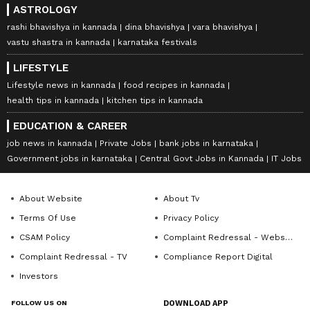
ASTROLOGY
rashi bhavishya in kannada
dina bhavishya
vara bhavishya
vastu shastra in kannada
karnataka festivals
LIFESTYLE
Lifestyle news in kannada
food recipes in kannada
health tips in kannada
kitchen tips in kannada
EDUCATION & CAREER
job news in kannada
Private Jobs
bank jobs in karnataka
Government jobs in karnataka
Central Govt Jobs in Kannada
IT Jobs
About Website
About Tv
Terms Of Use
Privacy Policy
CSAM Policy
Complaint Redressal - Website
Complaint Redressal - TV
Compliance Report Digital
Investors
FOLLOW US ON
DOWNLOAD APP