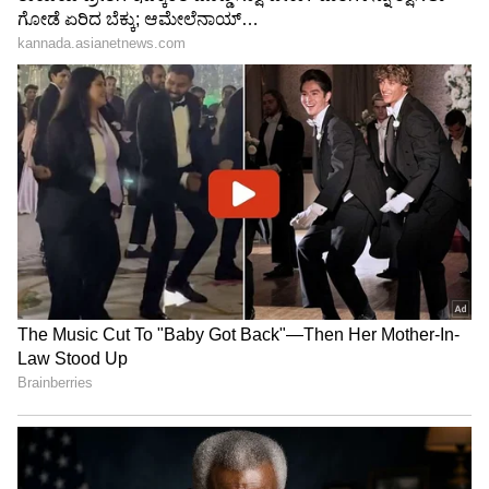
ಭೇಟಿ ಬಗ್ಗೆ ತನಿಖೆಯಾಗಲಿ: ಸಂಸದ
ಮಾಡಿದ ಮಾಡಿದ ಮಾಸ್ಟರ್ ಪ್ಲಾನ್
ನಿಶಿಕಾಂತ್ ದುಬೆ
ಏನು?
LATEST VIDEOS
"ರಾಜಕೀಯ ಬೇಡ, ಸಿನಿಮಾನೇ ಪ್ರಾಣ":
ಕನಕೋತ್ಸವದಲ್ಲಿ ರಿಷಬ್ ಶೆಟ್ಟಿ | Rishab
Shetty speech | Suvarna News
ಶೇ.50 ರಿಂದ ಶೇ.18 ಕ್ಕೆ TAX ಇಳಿಕೆ: ಮೋದಿ-
ಟ್ರಂಪ್ ಐತಿಹಾಸಿಕ ಒಪ್ಪಂದ | India US
Trade Deal | Party Rounds