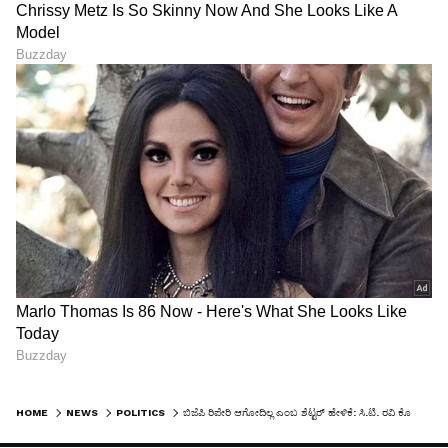
HOME
NEWS
POLITICS
ಬಿಜೆಪಿ ರಿಪೇರಿ ಆಗೋದಿಲ್ಲ ಎಂಬ ಶೆಟ್ಟರ್ ಹೇಳಿಕೆ: ಸಿ.ಟಿ. ರವಿ ಕೊಟ್ಟ ತಿರುಗೇಟು ಹೇಗಿದೆ ನೋಡಿ!