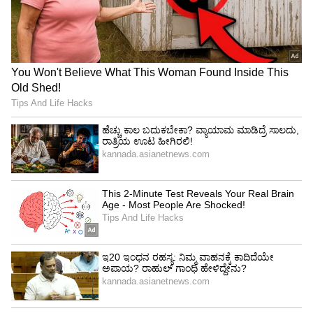
ತುರ್ತು ಪರಿಸ್ಥಿತಿಯ ಸಮಯದಲ್ಲಿ 1976ರ 42ನೇ ತಿದ್ದುಪಡಿ
ಕಾಯಿದೆಯ ಮೂಲಕ ಆ ಪದವನ್ನು ಸೇರಿಸಲಾಯಿತು. ಇದು
ಪೀಠಿಕೆಗೆ ಇದುವರೆಗಿನ ಏಕೈಕ ತಿದ್ದುಪಡಿಯಾಗಿದೆ.
* ಭಾರತೀಯ ಸಂವಿಧಾನದ ಮೂಲ ರಚನೆಯು ಭಾರತ
ಸರ್ಕಾರದ ಕಾಯಿದೆ 1935ರ ಮೇಲೆ ನಿಂತಿದೆ.
* ಸಂವಿಧಾನದ ಮೂಲ ಕೈಬರಹದ ಪ್ರತಿಗಳನ್ನು ಸಂಸತ್‌
ಭವನದ ಗ್ರಂಥಾಲಯದಲ್ಲಿ ಹೀಲಿಯಂ ತುಂಬಿದ
ಪ್ರಕೋಷ್ಠದಲ್ಲಿ ಸಂರಕ್ಷಿಸಲಾಗಿದೆ.
* ನವೆಂಬರ್‌ 26, 1949ರಂದು ಸಾಂವಿಧಾನಿಕ ಸಭೆಯು ಸಭೆ
ಸೇರಿತು. ಅಂದು ಜೋರಾಗಿ ಹಾಗೂ ದೀರ್ಘವಾದ
ಹರ್ಷೋದ್ಗಾರಗಳೊಂದಿಗೆ ಮತ್ತು ಮೇಜುಗಳ ಬಡಿತದೊಂದಿಗೆ
ಸಂವಿಧಾನದ ಅಂಗೀಕಾರವನ್ನು ಸ್ವಾಗತಿಸಲಾಯಿತು.
* ಸಂವಿಧಾನ ರಚನಾ ಸಭೆಯ ಅಧ್ಯಕ್ಷರಾದ ಡಾ.ರಾಜೇಂದ್ರ
ಪ್ರಸಾದ್‌ ಅವರು ಸಂವಿಧಾನವನ್ನು ಅಂಗೀಕರಿಸುವ
ಪ್ರಸ್ತಾವನೆಯನ್ನು ಮಂಡಿಸುವ ಮೊದಲು ತಮ್ಮ ಭಾಷಣದಲ್ಲಿ
ಮಹಾತ್ಮ ಗಾಂಧೀಜಿಯವರಿಗೆ ಶ್ರದ್ಧಾಂಜಲಿ ಸಲ್ಲಿಸಿದರು ಮತ್ತು