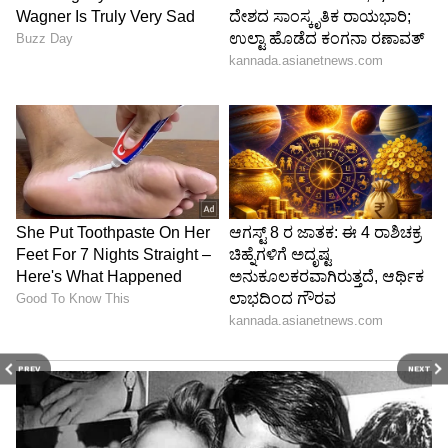
* ಸಂವಿಧಾನದ ಪ್ರಕಾರ ಜನವರಿ 24, 1950ರಂದು ನಡೆದ
ವಿಶೇಷ ಅಧಿವೇಶನದಲ್ಲಿ ಅಸೆಂಬ್ಲಿಯು ಡಾ.ರಾಜೇಂದ್ರ
ಪ್ರಸಾದ್‌ ಅವರನ್ನು ಭಾರತೀಯ ಗಣರಾಜ್ಯದ ಮೊದಲ
ಅಧ್ಯಕ್ಷರನ್ನಾಗಿ ಆಯ್ಕೆ ಮಾಡಿತು.
PREV
NEXT