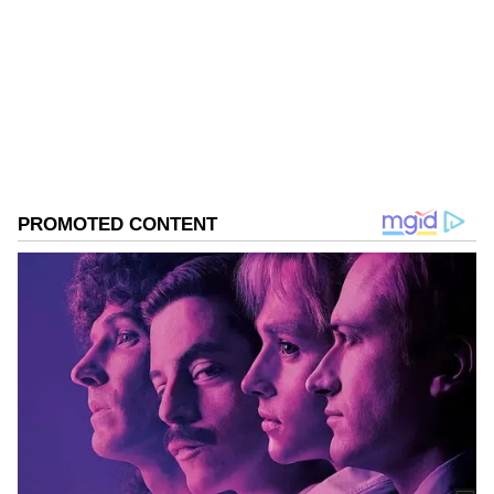
ಮಾಡಿ. ಬ್ರೇಕಿಂಗ್ ಸುದ್ದಿ (
Latest Kannada News
),
ವಿಶೇಷ ವರದಿಗಳು ಮತ್ತು ನೇರ ಪ್ರಸಾರಗಳೊಂದಿಗೆ
(
kannada news live
) ಸಂಪೂರ್ಣ ಮಾಹಿತಿ ಒಂದೇ
ಕ್ಲಿಕ್‌ನಲ್ಲಿ ಲಭ್ಯ. ಏಷ್ಯಾನೆಟ್ ಸುವರ್ಣ ನ್ಯೂಸ್ ಅಧಿಕೃತ
ಆ್ಯಪ್ ಡೌನ್‌ಲೋಡ್ ಮಾಡಿ ಹಾಗು ಎಲ್ಲಾ ಅಪ್‌ಡೇಟ್
ಗಳನ್ನು ಪಡೆಯಿರಿ
ABOUT THE AUTHOR
Kannadaprabha News
KN
1967ರ ನವೆಂಬರ್ 4ರಂದು ಆರಂಭವಾದ ಕನ್ನಡಪ್ರಭ ಕನ್ನಡ
ಪತ್ರಿಕೋದ್ಯಮದಲ್ಲಿಯೇ ವಿಶೇಷ ಛಾಪು ಮೂಡಿಸಿದ ಕನ್ನಡ ದಿನ
ಪತ್ರಿಕೆ. ದೇಶ, ವಿದೇಶ, ವಾಣಿಜ್ಯ, ಕ್ರೀಡೆ, ಮನೋರಂಜನೆ ಸೇರಿ
ವೈವಿಧ್ಯಮಯ ಸುದ್ದಿಗಳ ಹೂರಣ ಹೊತ್ತು ತರುವ ಕನ್ನಡಪ್ರಭ,
ಭಾರತ
ಕನ್ನಡಿಗರ ಅಸ್ಮಿತೆಯ ಸಂಕೇತ. ಸದಾ ಕರುನಾಡು, ನುಡಿ, ಸಂಸ್ಕೃತಿ
ಮೈಸೂರು
ಪರ ಧ್ವನಿ ಎತ್ತುವ ಕನ್ನಡಪ್ರಭ ದಿನ ಪತ್ರಿಕೆಯಲ್ಲಿ ಪ್ರಕಟಗೊಳ್ಳುವ
ಸುದ್ದಿಗಳು ಸುವರ್ಣ ನ್ಯೂಸ್ ವೆಬ್‌ಸೈಟಲ್ಲೂ ಲಭ್ಯ.