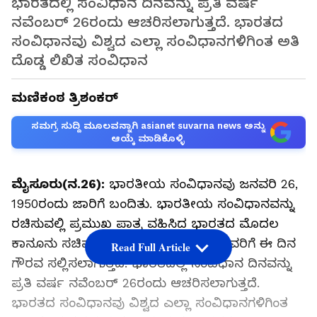
ಭಾರತದಲ್ಲಿ ಸಂವಿಧಾನ ದಿನವನ್ನು ಪ್ರತಿ ವರ್ಷ
ನವೆಂಬರ್‌ 26ರಂದು ಆಚರಿಸಲಾಗುತ್ತದೆ. ಭಾರತದ
ಸಂವಿಧಾನವು ವಿಶ್ವದ ಎಲ್ಲಾ ಸಂವಿಧಾನಗಳಿಗಿಂತ ಅತಿ
ದೊಡ್ಡ ಲಿಖಿತ ಸಂವಿಧಾನ
ಮಣಿಕಂಠ ತ್ರಿಶಂಕರ್‌
ಸಮಗ್ರ ಸುದ್ದಿ ಮೂಲವನ್ನಾಗಿ asianet suvarna news ಅನ್ನು
ಆಯ್ಕೆ ಮಾಡಿಕೊಳ್ಳಿ
ಮೈಸೂರು(ನ.26):
ಭಾರತೀಯ ಸಂವಿಧಾನವು ಜನವರಿ 26,
1950ರಂದು ಜಾರಿಗೆ ಬಂದಿತು. ಭಾರತೀಯ ಸಂವಿಧಾನವನ್ನು
ರಚಿಸುವಲ್ಲಿ ಪ್ರಮುಖ ಪಾತ್ರ ವಹಿಸಿದ ಭಾರತದ ಮೊದಲ
ಕಾನೂನು ಸಚಿವ ಡಾ.ಬಿ.ಆರ್‌.ಅಂಬೇಡ್ಕರ್‌ ಅವರಿಗೆ ಈ ದಿನ
Read Full Article
ಗೌರವ ಸಲ್ಲಿಸಲಾಗುತ್ತದೆ. ಭಾರತದಲ್ಲಿ ಸಂವಿಧಾನ ದಿನವನ್ನು
ಪ್ರತಿ ವರ್ಷ ನವೆಂಬರ್‌ 26ರಂದು ಆಚರಿಸಲಾಗುತ್ತದೆ.
ಭಾರತದ ಸಂವಿಧಾನವು ವಿಶ್ವದ ಎಲ್ಲಾ ಸಂವಿಧಾನಗಳಿಗಿಂತ