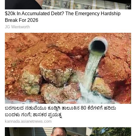
1 ಲಕ್ಷ ದಂಡ ವಿಧಿಸಿದ ಹೈಕೋರ್ಟ್
ಮೇಜರ್ ಸರ್ಜರಿ, ಇನ್ಮುಂದೆ
! ಏನಿದು ಪ್ರಕರಣ?
ಬಯೋಮೆಟ್ರಿಕ್ ಕಡ್ಡಾಯ, ಎಲ್ಲೆಲ್ಲಿ
ಭಾರತದ ಸಂವಿಧಾನದ ವೈಶಿಷ್ಟ್ಯ
ಲಭ್ಯ!
LATEST VIDEOS
"ರಾಜಕೀಯ ಬೇಡ, ಸಿನಿಮಾನೇ ಪ್ರಾಣ":
ಕನಕೋತ್ಸವದಲ್ಲಿ ರಿಷಬ್ ಶೆಟ್ಟಿ | Rishab