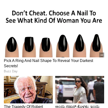
ಈ ಸಂವಿಧಾನವನ್ನು ಕಾರ್ಯಗತಗೊಳಿಸಲು ಯಾರ
ಸೌಭಾಗ್ಯವಿದೆಯೋ ಅವರೆಲ್ಲರಿಗೂ ನಾನು ಶುಭ ಹಾರೈಸುತ್ತೇನೆ
ಎಂದು ಹೇಳಿದರು. ಇದು ರಾಷ್ಟ್ರಪಿತ ಕಲಿಸಿದ
ವಿಶಿಷ್ಟವಿಧಾನದಿಂದ ನಾವು ಸಾಧಿಸಿದ ಅಪೂರ್ವ ವಿಜಯ
ಎಂದು ಭವಿಷ್ಯದಲ್ಲಿ ಭಾರತೀಯರು ನೆನಪಿಸಿಕೊಳ್ಳಲಿದ್ದಾರೆ.
ನಾವು ಗೆದ್ದ ಸ್ವಾತಂತ್ರ್ಯವನ್ನು ಸಂರಕ್ಷಿಸುವುದು ಮಾತ್ರವಲ್ಲದೆ
ಅದನ್ನು ನಿಜವಾಗಿಯೂ ಮನುಷ್ಯನಿಗೆ ಫಲದ ರೂಪದಲ್ಲಿ
ನೀಡುವುದು ನಮ್ಮ ಕೈಯಲ್ಲಿದೆ ಎಂದು ಹೇಳಿದರು ಎಂದು
ಪತ್ರಕರ್ತ ಮತ್ತು ಸ್ವಾತಂತ್ರ್ಯ ಹೋರಾಟಗಾರ ಶೈಲೇನ್‌
ಚಟರ್ಜಿ ಬರೆದಿದ್ದಾರೆ.
* ಸಂವಿಧಾನವನ್ನು ಅಂಗೀಕರಿಸಿದ ನಂತರ, ಸಂವಿಧಾನ
ಸಭೆಯ ಐತಿಹಾಸಿಕ ಅಧಿವೇಶನವು ಶೈಲೇನ್‌ ಚಟರ್ಜಿಯವರ
ಪ್ರಕಾರ ಹಿರಿಯ ಸ್ವಾತಂತ್ರ್ಯ ಹೋರಾಟಗಾರ್ತಿ ಪೂರ್ಣಿಮಾ
ಬ್ಯಾನರ್ಜಿ ಅವರಿಂದ ಜನ-ಗಣ-ಮನ-ಅಧಿನಾಯಕ ಜಯ
ಹೇ ಭಾರತ ಭಾಗ್ಯ ವಿಧಾತಾ ಎಂಬ ರಾಷ್ಟ್ರಗೀತೆಯನ್ನು
ಹಾಡುವುದರೊಂದಿಗೆ ಕೊನೆಗೊಂಡಿತು.