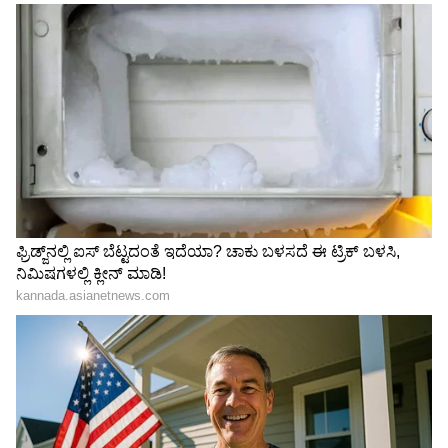
ರಾಮಮಂದಿರದಲ್ಲಿ ದೇಣಿಗೆ ಕಳ್ಳತನವಾದಾಗ ಮಾತ್ರ
ಸುಮ್ಮನಿದ್ದಾರೆ. ವಿಎಚ್‌ಪಿ, ಆರ್‌ಎಸ್‌ಎಸ್‌ ಸೇರಿ ಎಲ್ಲ
ಚೌಕಿದಾರರು ಕಳ್ಳರಾಗಿರುವುದು ಬಹಿರಂಗವಾಗಿದೆ ಎಂದು
ಪ್ರಿಯಾಂಕ್‌ ಖರ್ಗೆ ವಾಗ್ದಾಳಿ ನಡೆಸಿದರು.
ರಾಷ್ಟ್ರೀಯ ಹೆದ್ದಾರಿಗಳ
ಜಿರಳೆ ಸದ್ದು ಕಡಿಮೆಯಾದರೆ
ಮೃತ್ಯುಪಾಶ: 3 ವರ್ಷಗಳಲ್ಲಿ 37
27/29ಕ್ಕೆ ಸಂಪುಟ ವಿಸ್ತರಣೆ?
ಸಾವಿರಕ್ಕೂ ಹೆಚ್ಚು ಜನರ ಬಲಿ;
ದೆಹಲಿಗೆ ಬುಲಾವ್‌ ಸಾಧ್ಯತೆ
ಕರ್ನಾಟಕಕ್ಕೆ 3ನೇ ಸ್ಥಾನ!
LATEST VIDEOS
"ರಾಜಕೀಯ ಬೇಡ, ಸಿನಿಮಾನೇ ಪ್ರಾಣ":
ಕನಕೋತ್ಸವದಲ್ಲಿ ರಿಷಬ್ ಶೆಟ್ಟಿ | Rishab
Shetty speech | Suvarna News
ಶೇ.50 ರಿಂದ ಶೇ.18 ಕ್ಕೆ TAX ಇಳಿಕೆ: ಮೋದಿ-