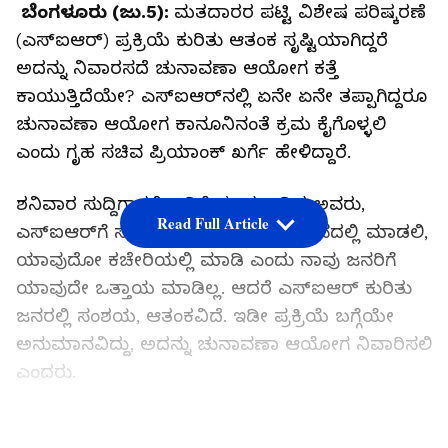
ಬೆಂಗಳೂರು (ಜು.5):
ಮತದಾರರ ಪಟ್ಟಿ ವಿಶೇಷ ಪರಿಷ್ಕರಣೆ
(ಎಸ್‌ಐಆರ್‌) ಪ್ರಕ್ರಿಯೆ ಕುರಿತು ಆತಂಕ ಸೃಷ್ಟಿಯಾಗಿದ್ದರೆ
ಅದನ್ನು ನಿವಾರಸದೆ ಚುನಾವಣಾ ಆಯೋಗ ಕತ್ತೆ
ಕಾಯುತ್ತಿದೆಯೇ? ಎಸ್‌ಐಆರ್‌ನಲ್ಲಿ ಏನೇ ಏನೇ ತಪ್ಪಾಗಿದ್ದರೂ
ಚುನಾವಣಾ ಆಯೋಗ ಕಾನೂನಿನಂತೆ ಕ್ರಮ ಕೈಗೊಳ್ಳಲಿ
ಎಂದು ಗೃಹ ಸಚಿವ ಪ್ರಿಯಾಂಕ್‌ ಖರ್ಗೆ ಹೇಳಿದ್ದಾರೆ.
ಶನಿವಾರ ಸುದ್ದಿಗಾರರೊಂದಿಗೆ ಮಾತನಾಡಿದ ಅವರು,
Read Full Article
ಎಸ್‌ಐಆರ್‌ಗೆ ಸಂಬಂಧಿಸಿ ಸಮುದಾಯ ಭವನದಲ್ಲಿ ಮಾಡಲಿ,
ಯಾವುದೋ ಕಚೇರಿಯಲ್ಲಿ ಮಾಡಿ ಎಂದು ನಾವು ಜನರಿಗೆ
ಯಾವುದೇ ಒತ್ತಾಯ ಮಾಡಿಲ್ಲ. ಆದರೆ ಎಸ್‌ಐಆರ್‌ ಕುರಿತು
ಜನರಲ್ಲಿ ಸಂಶಯ, ಆತಂಕವಿದೆ. ಇಡೀ ಪ್ರಕ್ರಿಯೆ ಬಗ್ಗೆಯೇ
ಅನುಮಾನವಿದ್ದು, ಅದನ್ನು ಚುನಾವಣಾ ಆಯೋಗ ನಿವಾರಿಸಲಿ
ಎಂದರು.
LATEST VIDEOS