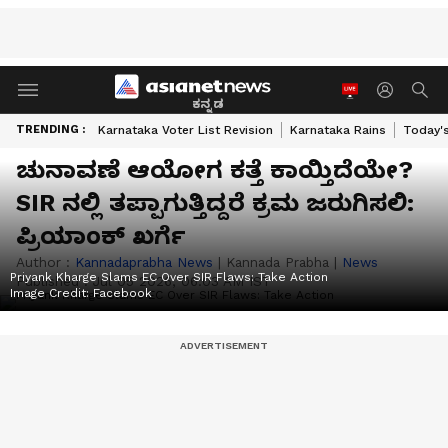
ಕನ್ನಡ
TRENDING :
Karnataka Voter List Revision
Karnataka Rains
Today'
ಚುನಾವಣೆ ಆಯೋಗ ಕತ್ತೆ ಕಾಯ್ತಿದೆಯೇ?
SIR ನಲ್ಲಿ ತಪ್ಪಾಗುತ್ತಿದ್ದರೆ ಕ್ರಮ ಜರುಗಿಸಲಿ:
ಪ್ರಿಯಾಂಕ್ ಖರ್ಗೆ
Author :
Kannadaprabha News
|
Kannada Prabha
|
News
Priyank Kharge Slams EC Over SIR Flaws: Take Action
Published :
Jul 05 2026, 06:03 AM IST
Image Credit:
Facebook