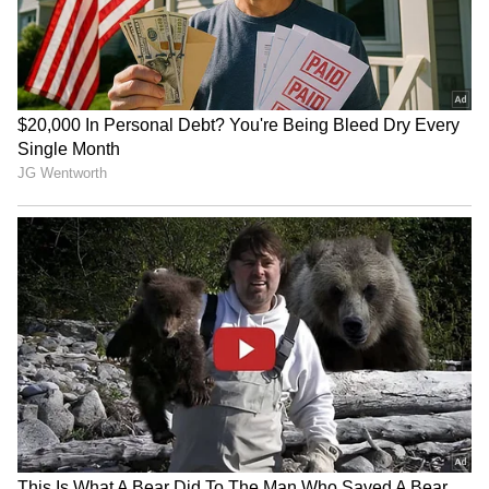
ಟ್ರಂಪ್ ಐತಿಹಾಸಿಕ ಒಪ್ಪಂದ | India US
Trade Deal | Party Rounds