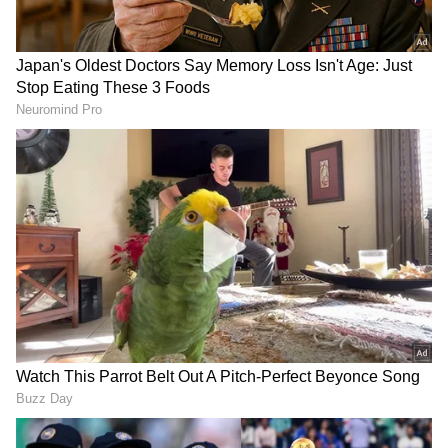
ಬೆಂಗಳೂರಿಗೆ ಪ್ರವಾಸಿಗಳಂತೆ
ಬೆಂಗಳೂರಿನ 8 ಕಡೆ ಇಡಿ ದಾಳಿ:
ಬಂದು ಶ್ರೀಗಂಧ ಕಳ್ಳ ಸಾಗಣೆ
ಐಸಿಸ್ ಉಗ್ರ ಸಂಘಟನೆಗೆ
ಮಾಡುವ ಕೇರಳ ಸ್ಮಗ್ಲರ್ಸ್;
ಫಂಡಿಂಗ್ ಜಾಲ ಪತ್ತೆ, ವಿದೇಶದಲ್ಲಿ
ಭರ್ಜರಿ 82 ಕೆಜಿ ಗಂಧ ಜಪ್ತಿ!
ಲೆಕ್ಕವಿಲ್ಲದಷ್ಟು ಆಸ್ತಿ!
ರಾಜ್ಯ ಪೊಲೀಸ್‌ ನೇಮಕಾತಿ ವಿಭಾಗದ ಎಡಿಜಿಪಿ ಆಗಿದ್ದ
ಅಮೃತ್‌ ಪೌಲ್, ಪಿಎಸ್‌ಐ ನೇಮಕಾತಿ ಪರೀಕ್ಷೆಯ ಉತ್ತರ