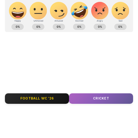
ಕರ್ನಾಟಕ, ಭಾರತ (
India News
) ಮತ್ತು ಜಗತ್ತಿನ
ಕ್ಷಣಕ್ಷಣದ ಕನ್ನಡ ಸುದ್ದಿ (
Kannada News
)
ಅಪ್ಡೇಟ್‌ಗಳಿಗಾಗಿ ಏಷ್ಯಾನೆಟ್ ಸುವರ್ಣ ನ್ಯೂಸ್‌ ಫಾಲೋ
ಮಾಡಿ. ಬ್ರೇಕಿಂಗ್ ಸುದ್ದಿ (
Latest Kannada News
),
ವಿಶೇಷ ವರದಿಗಳು ಮತ್ತು ನೇರ ಪ್ರಸಾರಗಳೊಂದಿಗೆ
(
kannada news live
) ಸಂಪೂರ್ಣ ಮಾಹಿತಿ ಒಂದೇ
ಕ್ಲಿಕ್‌ನಲ್ಲಿ ಲಭ್ಯ. ಏಷ್ಯಾನೆಟ್ ಸುವರ್ಣ ನ್ಯೂಸ್ ಅಧಿಕೃತ
ಆ್ಯಪ್ ಡೌನ್‌ಲೋಡ್ ಮಾಡಿ ಹಾಗು ಎಲ್ಲಾ ಅಪ್‌ಡೇಟ್
ಗಳನ್ನು ಪಡೆಯಿರಿ
FOOTBALL WC '26
CRICKET
ABOUT THE AUTHOR
Kannadaprabha News
KN
1967ರ ನವೆಂಬರ್ 4ರಂದು ಆರಂಭವಾದ ಕನ್ನಡಪ್ರಭ ಕನ್ನಡ
ಪತ್ರಿಕೋದ್ಯಮದಲ್ಲಿಯೇ ವಿಶೇಷ ಛಾಪು ಮೂಡಿಸಿದ ಕನ್ನಡ ದಿನ
ಪತ್ರಿಕೆ. ದೇಶ, ವಿದೇಶ, ವಾಣಿಜ್ಯ, ಕ್ರೀಡೆ, ಮನೋರಂಜನೆ ಸೇರಿ