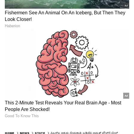
HOME
NEWS
STATE
ಪಿಎಸ್‌ಐ ಅಕ್ರಮ ನೇಮಕಾತಿ: ಎಡಿಜಿಪಿ ಅಮೃತ್‌ ಪೌಲ್‌ಗೆ ಬೇಲ್‌