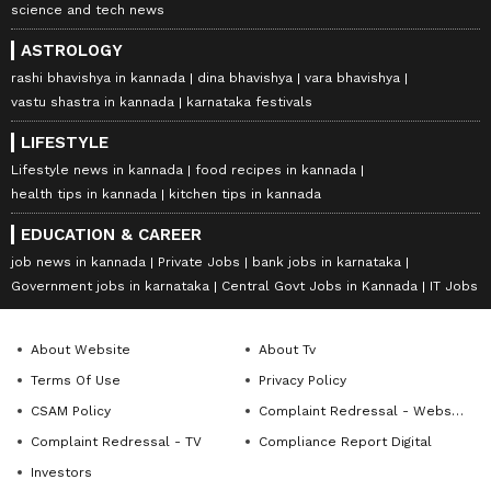
science and tech news
ASTROLOGY
rashi bhavishya in kannada
dina bhavishya
vara bhavishya
vastu shastra in kannada
karnataka festivals
LIFESTYLE
Lifestyle news in kannada
food recipes in kannada
health tips in kannada
kitchen tips in kannada
EDUCATION & CAREER
job news in kannada
Private Jobs
bank jobs in karnataka
Government jobs in karnataka
Central Govt Jobs in Kannada
IT Jobs
About Website
About Tv
Terms Of Use
Privacy Policy
CSAM Policy
Complaint Redressal - Website
Complaint Redressal - TV
Compliance Report Digital
Investors