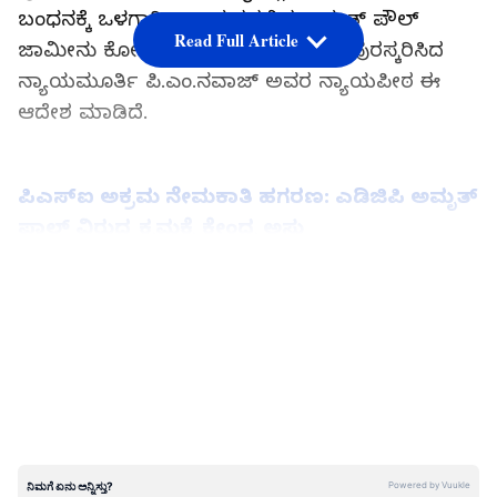
ಬಂಧನಕ್ಕೆ ಒಳಗಾಗಿ ಕಾರಾಗೃಹದಲ್ಲಿದ್ದ ಅಮೃತ್‌ ಪೌಲ್‌
Read Full Article
ಜಾಮೀನು ಕೋರಿ ಸಲ್ಲಿಸಿರುವ ಅರ್ಜಿಯನ್ನು ಪುರಸ್ಕರಿಸಿದ
ನ್ಯಾಯಮೂರ್ತಿ ಪಿ.ಎಂ.ನವಾಜ್ ಅವರ ನ್ಯಾಯಪೀಠ ಈ
ಆದೇಶ ಮಾಡಿದೆ.
ಪಿಎಸ್‌ಐ ಅಕ್ರಮ ನೇಮಕಾತಿ ಹಗರಣ: ಎಡಿಜಿಪಿ ಅಮೃತ್‌
ಪಾಲ್‌ ವಿರುದ್ಧ ಕ್ರಮಕ್ಕೆ ಕೇಂದ್ರ ಅಸ್ತು
LATEST VIDEOS