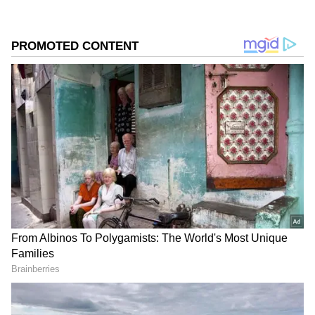
ವೈವಿಧ್ಯಮಯ ಸುದ್ದಿಗಳ ಹೂರಣ ಹೊತ್ತು ತರುವ ಕನ್ನಡಪ್ರಭ,
ಹೈಕೋರ್ಟ್
ಕನ್ನಡಿಗರ ಅಸ್ಮಿತೆಯ ಸಂಕೇತ. ಸದಾ ಕರುನಾಡು, ನುಡಿ, ಸಂಸ್ಕೃತಿ
ಪರ ಧ್ವನಿ ಎತ್ತುವ ಕನ್ನಡಪ್ರಭ ದಿನ ಪತ್ರಿಕೆಯಲ್ಲಿ ಪ್ರಕಟಗೊಳ್ಳುವ
ಸುದ್ದಿಗಳು ಸುವರ್ಣ ನ್ಯೂಸ್ ವೆಬ್‌ಸೈಟಲ್ಲೂ ಲಭ್ಯ.
ಅರ್ಜಿದಾರರು ಐದು ಲಕ್ಷ ರು.ಗಳ ವೈಯಕ್ತಿಕ ಬಾಂಡ್ ಮತ್ತು
ಅಷ್ಟೇ ಮೊತ್ತಕ್ಕೆ ಇಬ್ಬರ ಭದ್ರತಾ ಖಾತರಿ ನೀಡಬೇಕು.
ಜಾಮೀನು ದೊರೆತ ನಂತರವೂ ತನಿಖೆಗೆ ಸಹಕರಿಸಬೇಕು.
ಸಾಕ್ಷ್ಯಧಾರಗಳ ನಾಶಕ್ಕೆ ಯತ್ನಿಸಬಾರದು. ಸಾಕ್ಷಿಗಳ ಮತ್ತು
ತನಿಖಾಧಿಕಾರಿಗಳ ಮೇಲೆ ಪ್ರಭಾವ ಬೀರಬಾರದು. ಕೋರ್ಟ್‌
ಅನುಮತಿಯಿಲ್ಲದೇ ವಿದೇಶಕ್ಕೆ ಪ್ರಯಾಣ ಬೆಳಸಬಾರದು
ಎಂದು ಹೈಕೋರ್ಟ್‌ ಷರತ್ತು ವಿಧಿಸಿದೆ. ವಿಸ್ತೃತ ಆದೇಶ ಇನ್ನಷ್ಟೆ
ಬಿಡುಗಡೆಯಾಗಬೇಕಿದೆ.