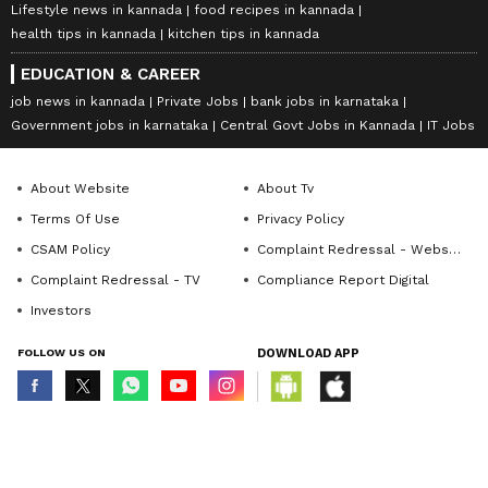
Lifestyle news in kannada
food recipes in kannada
health tips in kannada
kitchen tips in kannada
EDUCATION & CAREER
job news in kannada
Private Jobs
bank jobs in karnataka
Government jobs in karnataka
Central Govt Jobs in Kannada
IT Jobs
About Website
About Tv
Terms Of Use
Privacy Policy
CSAM Policy
Complaint Redressal - Website
Complaint Redressal - TV
Compliance Report Digital
Investors
FOLLOW US ON
DOWNLOAD APP
© Copyright 2026 Asianxt Digital Technologies Private Limited (Formerly
known as Asianet News Media & Entertainment Private Limited) | All Rights
Reserved