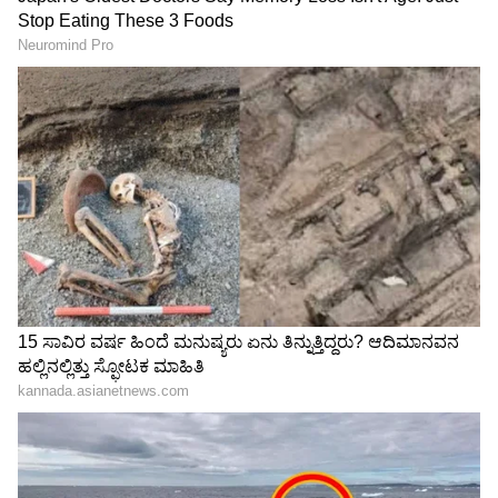
ಎದುರಾಗಿದೆ. ಭಾರಿ ಮಳೆಯಾದರೆ ಮಣ್ಣು ಸಡಿಲಗೊಂಡು ಗುಡ್ಡ
ಕುಸಿದರೆ ಅಪಾಯ ತಳ್ಳಿಹಾಕುವಂತಿಲ್ಲ ಎನ್ನುತ್ತಾರೆ ಸ್ಥಳೀಯರು.
ಗುಡ್ಡದ ಕೆಳಭಾಗದ ರಾಷ್ಟ್ರೀಯ ಹೆದ್ದಾರಿಯಲ್ಲಿ ನಿತ್ಯ
ಸಾವಿರಾರು ವಾಹನಗಳ ಸಂಚರಿಸುವುದರಿಂದ ಕೋಟಿಗಟ್ಟಲೆ
ಮೊತ್ತ ವ್ಯಯಿಸಿ ನಿರ್ಮಿಸಿದ ತಡೆಗೋಡೆಯೂ ವ್ಯರ್ಥವಾಗಲಿದೆ.
LATEST VIDEOS
"ರಾಜಕೀಯ ಬೇಡ, ಸಿನಿಮಾನೇ ಪ್ರಾಣ":
ಕನಕೋತ್ಸವದಲ್ಲಿ ರಿಷಬ್ ಶೆಟ್ಟಿ | Rishab
Shetty speech | Suvarna News
ಶೇ.50 ರಿಂದ ಶೇ.18 ಕ್ಕೆ TAX ಇಳಿಕೆ: ಮೋದಿ-
ಟ್ರಂಪ್ ಐತಿಹಾಸಿಕ ಒಪ್ಪಂದ | India US
Trade Deal | Party Rounds