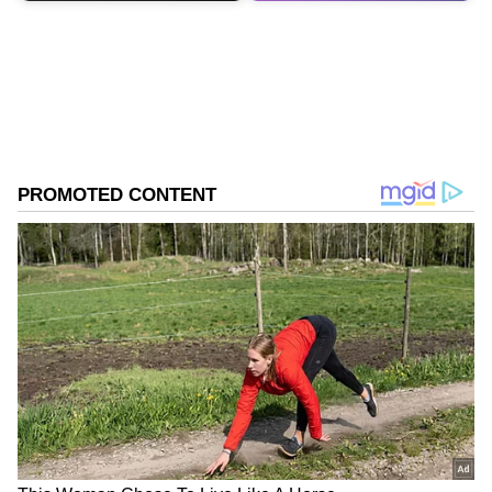
ABOUT THE AUTHOR
Kannadaprabha News
KN
1967ರ ನವೆಂಬರ್ 4ರಂದು ಆರಂಭವಾದ ಕನ್ನಡಪ್ರಭ ಕನ್ನಡ
ಪತ್ರಿಕೋದ್ಯಮದಲ್ಲಿಯೇ ವಿಶೇಷ ಛಾಪು ಮೂಡಿಸಿದ ಕನ್ನಡ ದಿನ
ಪತ್ರಿಕೆ. ದೇಶ, ವಿದೇಶ, ವಾಣಿಜ್ಯ, ಕ್ರೀಡೆ, ಮನೋರಂಜನೆ ಸೇರಿ
ವೈವಿಧ್ಯಮಯ ಸುದ್ದಿಗಳ ಹೂರಣ ಹೊತ್ತು ತರುವ ಕನ್ನಡಪ್ರಭ,
ಮಳೆ
ಕನ್ನಡಿಗರ ಅಸ್ಮಿತೆಯ ಸಂಕೇತ. ಸದಾ ಕರುನಾಡು, ನುಡಿ, ಸಂಸ್ಕೃತಿ
ಪರ ಧ್ವನಿ ಎತ್ತುವ ಕನ್ನಡಪ್ರಭ ದಿನ ಪತ್ರಿಕೆಯಲ್ಲಿ ಪ್ರಕಟಗೊಳ್ಳುವ
ಸುದ್ದಿಗಳು ಸುವರ್ಣ ನ್ಯೂಸ್ ವೆಬ್‌ಸೈಟಲ್ಲೂ ಲಭ್ಯ.