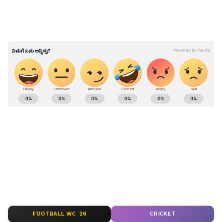
ಚನ್ನಪಟ್ಟಣ ವಿಧಾನಸಭಾ ಕ್ಷೇತ್ರಕ್ಕೆ ಸಿ.ಪಿ.ಯೋಗೇಶ್ವ‌ರ್‌
ಬಿಜೆಪಿ ಅಭ್ಯರ್ಥಿಯಾದ್ರೂ ಜೆಡಿಎಸ್ ಬೆಂಬಲ!
ಕರ್ನಾಟಕ, ಭಾರತ (
India News
) ಮತ್ತು ಜಗತ್ತಿನ
ಕ್ಷಣಕ್ಷಣದ ಕನ್ನಡ ಸುದ್ದಿ (
Kannada News
)
ಅಪ್ಡೇಟ್‌ಗಳಿಗಾಗಿ ಏಷ್ಯಾನೆಟ್ ಸುವರ್ಣ ನ್ಯೂಸ್‌ ಫಾಲೋ
ಮಾಡಿ. ಬ್ರೇಕಿಂಗ್ ಸುದ್ದಿ (
Latest Kannada News
),
ವಿಶೇಷ ವರದಿಗಳು ಮತ್ತು ನೇರ ಪ್ರಸಾರಗಳೊಂದಿಗೆ
(
kannada news live
) ಸಂಪೂರ್ಣ ಮಾಹಿತಿ ಒಂದೇ
ಕ್ಲಿಕ್‌ನಲ್ಲಿ ಲಭ್ಯ. ಏಷ್ಯಾನೆಟ್ ಸುವರ್ಣ ನ್ಯೂಸ್ ಅಧಿಕೃತ
ಆ್ಯಪ್ ಡೌನ್‌ಲೋಡ್ ಮಾಡಿ ಹಾಗು ಎಲ್ಲಾ ಅಪ್‌ಡೇಟ್
ಗಳನ್ನು ಪಡೆಯಿರಿ
FOOTBALL WC '26
CRICKET