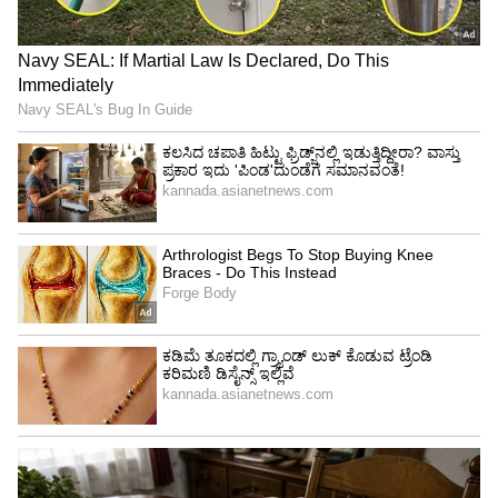
ವಾಟರ್‌ನ ಒಂದು ಭಾಗ ಸಮುದ್ರದ ಅಬ್ಬರಕ್ಕೆ ಕೊಚ್ಚಿಹೋಗಿದೆ.