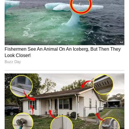
ಡಿ.ಕೆ.ಸುರೇಶ್ ಸೋಲಿಂದ ಕ್ಷೇತ್ರದ ಜನರಿಗೆ ಪಶ್ಚಾತ್ತಾಪ:
ಶಾಸಕ ಎಚ್.ಸಿ.ಬಾಲಕೃಷ್ಣ
ಸಮುದ್ರ ಪ್ರಕ್ಷುಬ್ದ:
ಹೊಸಬೆಟ್ಟು, ಸುರತ್ಕಲ್, ಪಣಂಬೂರು
ಭಾಗದಲ್ಲಿ ಸಮುದ್ರ ಪ್ರಕ್ಷುಬ್ದಗೊಂಡಿದೆ. ಸಮುದ್ರ ಅಲೆಗಳ
ಅಬ್ಬರಕ್ಕೆ ಈಗಾಗಲೇ ಕುಳಾಯಿಯಲ್ಲಿ ನಿರ್ಮಾಣ ಹಂತದ
ಮೀನುಗಾರಿಕಾ ಬಂದರಿನ ಕಲ್ಲುಗಳು ಕೊಚ್ಚಿಹೋಗಿವೆ. ಭಾರೀ
ಅಲೆಗಳ ಅಬ್ಬರಕ್ಕೆ ಬ್ರೇಕ್ ವಾಟರ್ ಕಾಮಗಾರಿ ಸಮುದ್ರ
ಪಾಲಾಗಿದೆ. ಸುಮಾರು 196 ಕೋಟಿ ರು. ವೆಚ್ಚದಲ್ಲಿ ಹೊಸ
ಮೀನುಗಾರಿಕಾ ಬಂದರು ನಿರ್ಮಾಣವಾಗುತ್ತಿದ್ದು, ನಿರ್ಮಾಣ
ಕಾಮಗಾರಿಯ ಭಾಗವಾಗಿ ಸಮುದ್ರದಲ್ಲಿ ಬ್ರೇಕ್ ವಾಟರ್
ಕಾಮಗಾರಿ ನಡೆಸಲಾಗಿತ್ತು. ಸಮುದ್ರದ ಮೇಲ್ಮೈಗೆ ಭಾರೀ
ಗಾತ್ರದ ಕಲ್ಲುಗಳನ್ನು ಹಾಕಲಾಗಿತ್ತು. ಆದರೆ ಜಟ್ಟಿಯ ಬ್ರೇಕ್‌