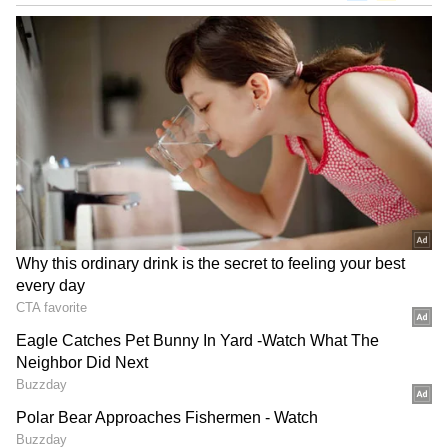
DOWNLOAD APP
ಕರ್ನಾಟಕ, ಭಾರತ (
India News
) ಮತ್ತು ಜಗತ್ತಿನ
ಕ್ಷಣಕ್ಷಣದ ಕನ್ನಡ ಸುದ್ದಿ (
Kannada News
)
ಅಪ್ಡೇಟ್‌ಗಳಿಗಾಗಿ ಏಷ್ಯಾನೆಟ್ ಸುವರ್ಣ ನ್ಯೂಸ್‌ ಫಾಲೋ