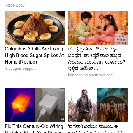
ಕೇಳುವುದಷ್ಟೇ ಮುಖ್ಯ ಅಲ್ಲ. ನಿರುದ್ಯೋಗಿ ಯುವಕರಿಗೆ
ಉದ್ಯೋಗ ಕೊಟ್ಟು ತೋರಿಸಬೇಕು.
-ಎಚ್.ಸಿ.ಬಾಲಕೃಷ್ಣ, ಶಾಸಕ, ಮಾಗಡಿ