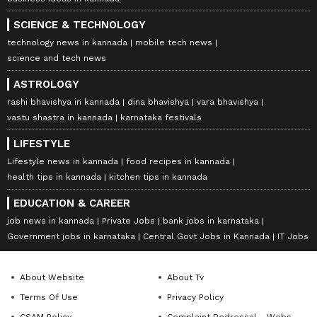
SCIENCE & TECHNOLOGY
technology news in kannada
mobile tech news
science and tech news
ASTROLOGY
rashi bhavishya in kannada
dina bhavishya
vara bhavishya
vastu shastra in kannada
karnataka festivals
LIFESTYLE
Lifestyle news in kannada
food recipes in kannada
health tips in kannada
kitchen tips in kannada
EDUCATION & CAREER
job news in kannada
Private Jobs
bank jobs in karnataka
Government jobs in karnataka
Central Govt Jobs in Kannada
IT Jobs
About Website
About Tv
Terms Of Use
Privacy Policy
CSAM Policy
Complaint Redressal - Website