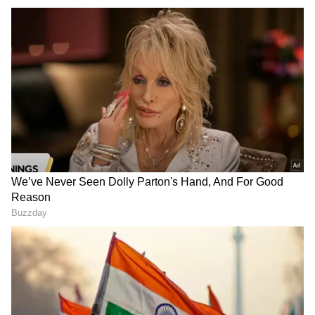
ಮಾಡಿ. ಬ್ರೇಕಿಂಗ್ ಸುದ್ದಿ (
Latest Kannada News
),
ವಿಶೇಷ ವರದಿಗಳು ಮತ್ತು ನೇರ ಪ್ರಸಾರಗಳೊಂದಿಗೆ
(
kannada news live
) ಸಂಪೂರ್ಣ ಮಾಹಿತಿ ಒಂದೇ
ಕ್ಲಿಕ್‌ನಲ್ಲಿ ಲಭ್ಯ. ಏಷ್ಯಾನೆಟ್ ಸುವರ್ಣ ನ್ಯೂಸ್ ಅಧಿಕೃತ
ಆ್ಯಪ್ ಡೌನ್‌ಲೋಡ್ ಮಾಡಿ ಹಾಗು ಎಲ್ಲಾ ಅಪ್‌ಡೇಟ್
ಗಳನ್ನು ಪಡೆಯಿರಿ.
ಈಗ ನಮ್ಮದೇ ಸರ್ಕಾರ ಅಧಿಕಾರದಲ್ಲಿತ್ತು. ಇದೊಂದು ಬಾರಿ
ಅವರಿಗೆ ಅವಕಾಶ ಕೊಟ್ಟಿದ್ದರೆ ಸಾಕಷ್ಟು ಅಭಿವೃದ್ಧಿ ಕೆಲಸಗಳು
ಆಗುತ್ತಿದ್ದವು. ವಿರೋಧ ಪಕ್ಷದವರು ಗೆದ್ದರೆ ಕೆಲಸ ಕಾರ್ಯಗಳು
ನಿಧಾನಗತಿಯಲ್ಲಿ ನಡೆಯುತ್ತವೆ ಎಂದು ಬೇಸರ
ವ್ಯಕ್ತಪಡಿಸಿದರು. ನಾವು ಭಾವನಾತ್ಮಕವಾಗಿ ಮಾತನಾಡುವುದು
ಹಾಗೂ ಸುಳ್ಳು ಹೇಳುವುದನ್ನು ಕಲಿಯದಿರುವುದೇ ನಮಗೆ
ಹಿನ್ನಡೆ ಮತ್ತು ದೊಡ್ಡ ಸಮಸ್ಯೆಯಾಗಿದೆ. ಅವರಂತೆಯೇ ನಾವು
ಸುಳ್ಳು ಹೇಳಬೇಕು, ಭಾವನಾತ್ಮಕವಾಗಿ ಮಾತನಾಡಬೇಕು
ಎಂದು ಕೇಂದ್ರ ಸಚಿವ ಎಚ್‌.ಡಿ.ಕುಮಾರಸ್ವಾಮಿ ವಿರುದ್ಧ