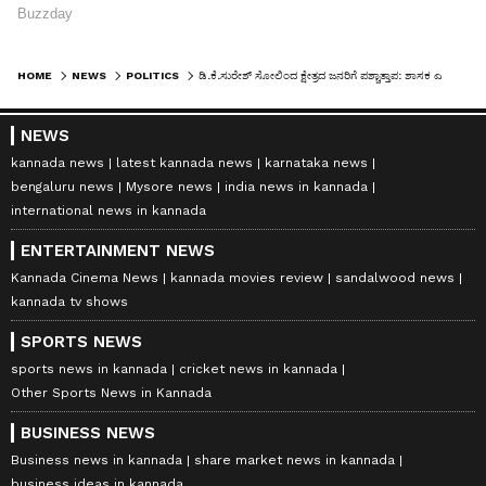
HOME
NEWS
POLITICS
ಡಿ.ಕೆ.ಸುರೇಶ್ ಸೋಲಿಂದ ಕ್ಷೇತ್ರದ ಜನರಿಗೆ ಪಶ್ಚಾತ್ತಾಪ: ಶಾಸಕ ಎಚ್.ಸಿ.ಬಾಲಕೃಷ್ಣ
NEWS
kannada news
latest kannada news
karnataka news
bengaluru news
Mysore news
india news in kannada
international news in kannada
ENTERTAINMENT NEWS
Kannada Cinema News
kannada movies review
sandalwood news
kannada tv shows
SPORTS NEWS
sports news in kannada
cricket news in kannada
Other Sports News in Kannada
BUSINESS NEWS
Business news in kannada
share market news in kannada
business ideas in kannada