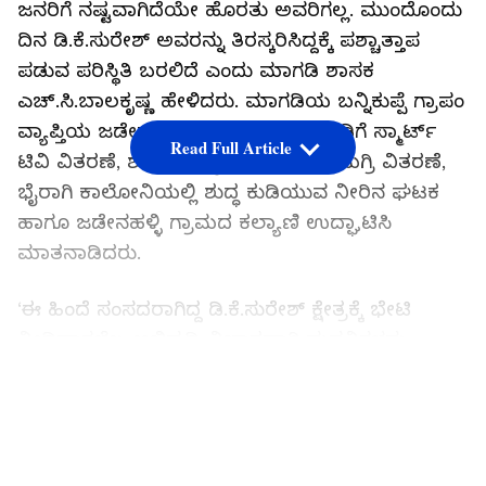
ಜನರಿಗೆ ನಷ್ಟವಾಗಿದೆಯೇ ಹೊರತು ಅವರಿಗಲ್ಲ. ಮುಂದೊಂದು
ದಿನ ಡಿ.ಕೆ.ಸುರೇಶ್ ಅವರನ್ನು ತಿರಸ್ಕರಿಸಿದ್ದಕ್ಕೆ ಪಶ್ಚಾತ್ತಾಪ
ಪಡುವ ಪರಿಸ್ಥಿತಿ ಬರಲಿದೆ ಎಂದು ಮಾಗಡಿ ಶಾಸಕ
ಎಚ್.ಸಿ.ಬಾಲಕೃಷ್ಣ ಹೇಳಿದರು. ಮಾಗಡಿಯ ಬನ್ನಿಕುಪ್ಪೆ ಗ್ರಾಪಂ
ವ್ಯಾಪ್ತಿಯ ಜಡೇನಹಳ್ಳಿ ಗ್ರಾಮದ ಅಂಗನವಾಡಿಗೆ ಸ್ಮಾರ್ಟ್
Read Full Article
ಟಿವಿ ವಿತರಣೆ, ಶಾಲಾ ಮಕ್ಕಳಿಗೆ ಲೇಖನ ಸಾಮಗ್ರಿ ವಿತರಣೆ,
ಭೈರಾಗಿ ಕಾಲೋನಿಯಲ್ಲಿ ಶುದ್ಧ ಕುಡಿಯುವ ನೀರಿನ ಘಟಕ
ಹಾಗೂ ಜಡೇನಹಳ್ಳಿ ಗ್ರಾಮದ ಕಲ್ಯಾಣಿ ಉದ್ಘಾಟಿಸಿ
ಮಾತನಾಡಿದರು.
‘ಈ ಹಿಂದೆ ಸಂಸದರಾಗಿದ್ದ ಡಿ.ಕೆ.ಸುರೇಶ್ ಕ್ಷೇತ್ರಕ್ಕೆ ಭೇಟಿ
ನೀಡಿದಾಗಲೆಲ್ಲ ಅಭಿವೃದ್ಧಿ ವಿಚಾರವಾಗಿ ಮನವಿಗಳನ್ನು
ಸಲ್ಲಿಸಿದ್ದೆವು. ಇದಕ್ಕೆ ಸ್ಪಂದಿಸಿ ಅವರು ಮಾಗಡಿ ಕ್ಷೇತ್ರಕ್ಕೆ 150
LATEST VIDEOS
ಕೋಟಿ ರು. ಅನುದಾನ ಕೊಡಿಸಿದರು. ಈಗ ಪ್ರತಿ ಗ್ರಾಮದಲ್ಲಿ
50 ಲಕ್ಷದಿಂದ 1 ಕೋಟಿವರೆಗೆ ಅಭಿವೃದ್ಧಿ ಕೆಲಸಗಳು
ನಡೆಯುತ್ತಿವೆ. ಜನರೇ ಸುರೇಶ್ ಅವರನ್ನು ತಿರಸ್ಕರಿಸುವ