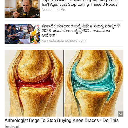
ರಾಹುಲ್ ಗಾಂಧಿಗೆ ಹಿಂದೂಗಳ ತಾಳ್ಮೆ ಪರೀಕ್ಷೆಯ
ದುಸ್ಸಾಹಸ ಬೇಡ: ಶಾಸಕ ಯಶ್ಪಾಲ್ ಸುವರ್ಣ ಆಕ್ರೋಶ
ಎಚ್.ಡಿ.ಕುಮಾರಸ್ವಾಮಿ ಕೇಂದ್ರ ಸರ್ಕಾರದಲ್ಲಿ ಉಕ್ಕು, ಭಾರಿ
ಕೈಗಾರಿಕೆ ಸಚಿವರಾಗಿದ್ದಾರೆ. ಅವರು ಜಿಲ್ಲೆಯ ನಾಲ್ಕೈದು
ಸಾವಿರ ನಿರುದ್ಯೋಗಿ ಯುವಕರಿಗೆ ಉದ್ಯೋಗ
ಕೊಡಿಸಬಹುದು. ಕೇವಲ ಭಾವಾನತ್ಮಕವಾಗಿ ಮತ