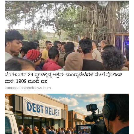
ಎನ್ನುತ್ತಾ ಡಿಕೆ ಶಿವಕುಮಾರ ಹೇಳಿಕೆಯನ್ನ ಪೇಪರ್‌ನಲ್ಲಿ ಓದಿದೆ
ಎಂದು ದೇವೇಗೌಡರು ವ್ಯಂಗ್ಯ ಮಾಡಿದರು.
ರಾಮನಗರಕ್ಕೆ ಹೆಚ್ಚಿನ ಯೋಜನೆ ಕೊಟ್ಟಿದ್ದೇವೆ