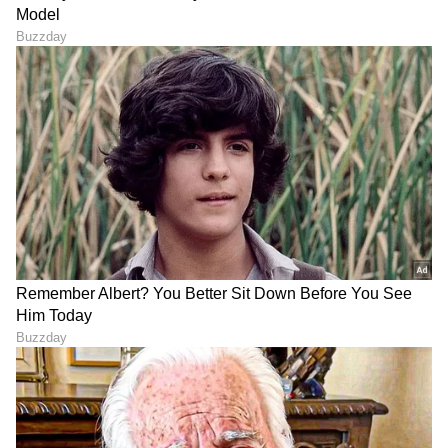
ಆ್ಯಪ್ ಡೌನ್‌ಲೋಡ್ ಮಾಡಿ ಹಾಗು ಎಲ್ಲಾ ಅಪ್‌ಡೇಟ್
ಗಳನ್ನು ಪಡೆಯಿರಿ
ABOUT THE AUTHOR
Ravi Janekal
RJ
ಪ್ರಸ್ತುತ, ಏಷಿಯಾನೆಟ್ ಸುವರ್ಣನ್ಯೂಸ್‌ನಲ್ಲಿ ಉಪ ಸಂಪಾದಕ.
ಪತ್ರಿಕೋದ್ಯಮದಲ್ಲಿ 8 ವರ್ಷಗಳ ಅನುಭವ. ವಾರ್ತಾ ಮತ್ತು
ಸಾರ್ವಜನಿಕ ಸಂಪರ್ಕ ಇಲಾಖೆಯಲ್ಲಿ ನ್ಯೂಸ್ ಮಾನಿಟರಿಂಗ್ ಆಗಿ
ಹಲವು ವರ್ಷಗಳ ಸೇವೆ, ಕೊರೊನಾ ವಾರಿಯರ್ಸ್ ಅವಾರ್ಡ್,
ಬೆಂಗಳೂರು
ಮೂಲತಃ ರಾಯಚೂರು ಜಿಲ್ಲೆಯ ಜಾನೇಕಲ್ ಗ್ರಾಮದವರಾದ ಇವರು
ಎಚ್‌.ಡಿ. ದೇವೇಗೌಡ
ಡಿ.ಕೆ. ಶಿವಕುಮಾರ್
ಕರ್ನಾಟಕ ರಾಜಕೀಯ
ಓದು, ಬರೆವಣಿಗೆ ಮತ್ತು ಸಾಹಿತ್ಯಾಸಕ್ತರು.