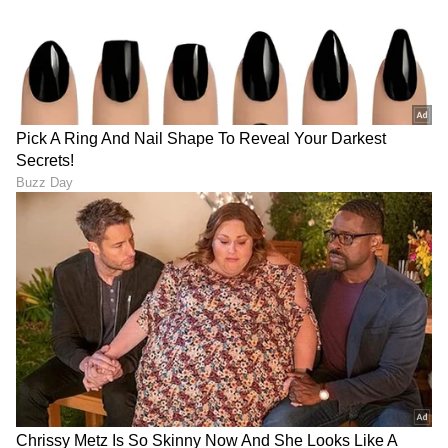
LATEST VIDEOS
ಕರ್ನಾಟಕ, ಭಾರತ (
India News
) ಮತ್ತು ಜಗತ್ತಿನ
ಕ್ಷಣಕ್ಷಣದ ಕನ್ನಡ ಸುದ್ದಿ (
Kannada News
)
ಅಪ್ಡೇಟ್‌ಗಳಿಗಾಗಿ ಏಷ್ಯಾನೆಟ್ ಸುವರ್ಣ ನ್ಯೂಸ್‌ ಫಾಲೋ
ಮಾಡಿ. ಬ್ರೇಕಿಂಗ್ ಸುದ್ದಿ (
Latest Kannada News
),
ವಿಶೇಷ ವರದಿಗಳು ಮತ್ತು ನೇರ ಪ್ರಸಾರಗಳೊಂದಿಗೆ
(
kannada news live
) ಸಂಪೂರ್ಣ ಮಾಹಿತಿ ಒಂದೇ
ಕ್ಲಿಕ್‌ನಲ್ಲಿ ಲಭ್ಯ. ಏಷ್ಯಾನೆಟ್ ಸುವರ್ಣ ನ್ಯೂಸ್ ಅಧಿಕೃತ