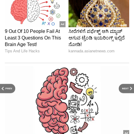
ಅಧ್ಯಕ್ಷರ ಜವಾಬ್ದಾರಿ ಹೊತ್ತಿರುವ ಸಂದರ್ಭದಲ್ಲಿ ಸಿಎಂ
ಆಗಬೇಕು ಅಂತ ಒಡಂಬಡಿಕೆ ಆಗಿದೆ ಎಂದು ಮನರಂಜನೆ
ಕಾರ್ಯಕ್ರಮ ಮಾಡ್ತಿದ್ದಾರೆ. 'ಬರ್ತ್‌ಡೇ ದಿನ ಅಧಿಕಾರ
ಹಸ್ತಾಂತರ ಆಗೋಯ್ತು ಅಂತ ಸಂಭ್ರಮಿಸುತ್ತಿದ್ದಾರೆ
ಬಿಡದಿಯ ರೈತರು ಕಣ್ಣೀರಿನಲ್ಲಿ ಕೈ ತೊಳೆಯುತ್ತಿದ್ದಾರೆ
ಆ ಭಾಗದಲ್ಲಿ ದೊಡ್ಡ ಮಟ್ಟದಲ್ಲಿ ಹೈನುಗಾರಿಕೆ ಮಾಡ್ತಿದ್ದಾರೆ.
ಪ್ರತಿದಿನ ಒಂದು ಪ್ರದೇಶದಲ್ಲಿ 50 ಲೀಟರ್ ಹಾಲು ಹಾಕ್ತಿದ್ದಾರೆ.
PREV
NEXT
ಇಂತಹ ನೀರಾವರಿ ಜಾಗವನ್ನು ಸ್ವಾಧೀನ ಮಾಡಿಕೊಳ್ಳಲು
ಹೊರಟಿದ್ದಾರೆ ಎಂದು ಆರೋಪಿಸಿದರು.
ಆ ಕಾಲದಲ್ಲಿ ಕುಮಾರಸ್ವಾಮಿ 250 ಕೋಟಿ ಇಟ್ಟು ನೀರಾವರಿ
ಯೋಜನೆ ಅನುಕೂಲ ಆಗುವ ರೀತಿಯಲ್ಲಿ ಅಭಿವೃದ್ಧಿ