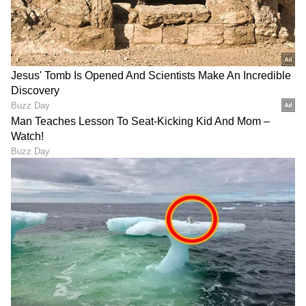
LATEST VIDEOS
"ರಾಜಕೀಯ ಬೇಡ, ಸಿನಿಮಾನೇ ಪ್ರಾಣ":
ಕನಕೋತ್ಸವದಲ್ಲಿ ರಿಷಬ್ ಶೆಟ್ಟಿ | Rishab
Shetty speech | Suvarna News
ಶೇ.50 ರಿಂದ ಶೇ.18 ಕ್ಕೆ TAX ಇಳಿಕೆ: ಮೋದಿ-