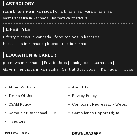
ASTROLOGY
rashi bhavishya in kannada
dina bhavishya
vara bhavishya
vastu shastra in kannada
karnataka festivals
LIFESTYLE
Lifestyle news in kannada
food recipes in kannada
health tips in kannada
kitchen tips in kannada
EDUCATION & CAREER
job news in kannada
Private Jobs
bank jobs in karnataka
Government jobs in karnataka
Central Govt Jobs in Kannada
IT Jobs
About Website
About Tv
Terms Of Use
Privacy Policy
CSAM Policy
Complaint Redressal - Website
Complaint Redressal - TV
Compliance Report Digital
Investors
FOLLOW US ON
DOWNLOAD APP