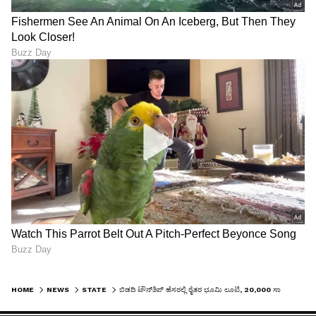
ಟ್ರಂಪ್ ಐತಿಹಾಸಿಕ ಒಪ್ಪಂದ | India US
Trade Deal | Party Rounds
HOME
NEWS
STATE
ಬಿಡದಿ ಟೌನ್‌ಶಿಪ್ ಹೆಸರಲ್ಲಿ ರೈತರ ಭೂಮಿ ಲೂಟಿ, 20,000 ಸಾವಿರ ಎಕರೆ ಯಾರ ಹೆಸರಲ್ಲಿದೆ? ಡಿಕೆಶಿ ವಿರುದ್ಧ ಹೆಚ್‌ಡಿ ದೇವೇಗೌಡ ವಾಗ್ದಾಳಿ