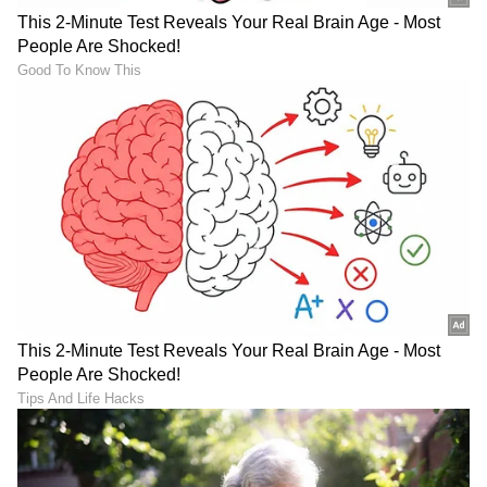
ಮಾಡಿದ್ದಾರೆ. ಇಂತಹ ನೀರಾವರಿ ಜಾಗವನ್ನು ಸ್ವಾಧೀನ
ಮಾಡಿಕೊಳ್ಳಲು ಒಂದು ಪಕ್ಷದ ಅಧ್ಯಕ್ಷರು ( ಡಿ.ಕೆ
ಶಿವಕುಮಾರ್) ಮುಂದಾಗಿದ್ದಾರೆ. ಬೆಂಗಳೂರು
ಸುತ್ತಮುತ್ತಲಿನಲ್ಲಿ ಬಡವರ ಜಮೀನನ್ನು ಲೂಟಿ
ಹೊಡೆಯುತ್ತಿದ್ದಾರೆ. ಬಿಡಿಎ ನಲ್ಲಿ ಏನು ಅಕ್ರಮ ನಡೆದಿದೆ ಅದರ
ಬಗ್ಗೆಯೂ ಹೋರಾಟ ಮಾಡುತ್ತೇನೆ
20 ಸಾವಿರ ಎಕರೆ ಭೂಮಿ ಬಗ್ಗೆ ತನಿಖೆ ಮಾಡಿ”
ಬಿಡದಿಯ ರೈತರು ಕಣ್ಣೀರಿನಲ್ಲಿ ಕೈ ತೊಳೆಯುತ್ತಿದ್ದಾರೆ.
ಬಿಡದಿಯಲ್ಲಿ ಜನ ಕಣ್ಣೀರು ಹಾಕ್ತಿದ್ದಾರೆ ಎಂದು ಭಾವುಕರಾದ
ದೇವೇಗೌಡರು. ಸುಮಾರು 20 ಸಾವಿರ ಎಕರೆ ಭೂಮಿ ಯಾರ
ಹೆಸರಿನಲ್ಲಿ ಇದೆ ಎಂಬುದರ ಬಗ್ಗೆ ತನಿಖೆ ಮಾಡಿ ಎಂದು ನಾನು
ಪತ್ರ ಬರೆದಿದ್ದೇನೆ. ಇ ಬಗ್ಗೆ ನಾನು ಸಿಎಂ ಸಿದ್ದರಾಮಯ್ಯಗೆ ಪತ್ರ