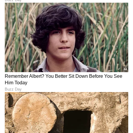
ರಾಜ್ಯದ 10 ಜಿಲ್ಲೆಗಳಿಗೆ 'ಆರೆಂಜ್
ಬೆಂಗಳೂರು ಲಾಡ್ಜ್‌ನಲ್ಲಿ
ಅಲರ್ಟ್': 48 ಗಂಟೆಗಳ ಕಾಲ
ಅಮೇರಿಕನ್ ಬುಲೆಟ್:
ಮಳೆ ಅಬ್ಬರ, ಮನೆ ಬಿಡುವ ಮುನ್ನ
ಹುಡುಗಿಯೊಂದಿಗೆ ಬಂದ ಸೈನಿಕನ
ಎಚ್ಚರ!
ಸಂಚು ಏನಿತ್ತು?
ರಾಜ್ಯದಲ್ಲಿ 60 ಕಿ.ಮೀ ವೇಗದ
ಗಮನಿಸಿ, ಮೇ 20 ರಿಂದ ಜೂನ್
ಸುಂಟರಗಾಳಿ ಅಬ್ಬರ, ಈ 5
2ರವರೆಗೆ ಮಂಗಳೂರಿನಿಂದ
ಜಿಲ್ಲೆಗಳ ಜನರೇ ಎಚ್ಚರ;
ಹೊರಡುವ ಎಲ್ಲಾ ರೈಲುಗಳ
ಹವಾಮಾನ ಇಲಾಖೆ 'ಡೇಂಜರ್'
ಸಂಚಾರ ಮಾರ್ಗದಲ್ಲಿ ಭಾರೀ
ಅಲರ್ಟ್!
ಬದಲಾವಣೆ!