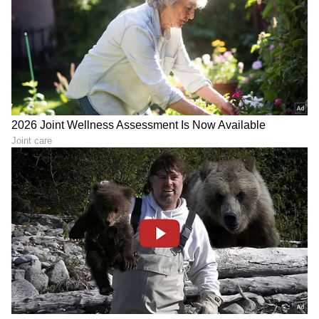
ಬರೆದಿದ್ದೇನೆ. ಬಿಡದಿ ಟೌನ್‌ಶಿಪ್ ಬಗ್ಗೆ ಪತ್ರದಲ್ಲಿ
ಉಲ್ಲೇಖಿಸಿದ್ದೇನೆ' ಎಂದರು.
ನನ್ನ ಹೋರಾಟ ಇವತ್ತಿನಿಂದ ಆರಂಭ
ಬಡಜನರ ಜಮೀನನ್ನು, ಬೆಂಗಳೂರು ಸುತ್ತಮುತ್ತಲಿನ ಬಡವರ
ಜಮೀನನ್ನು ಹೊಡೆಯುತ್ತಿದ್ದಾರೆ. ಬಿಡಿಎನಲ್ಲಿ ಏನು ಅಕ್ರಮ
ನಡೆದಿದೆ ಅದರ ಬಗ್ಗೆಯೂ ಹೋರಾಟ ಮಾಡುತ್ತೇನೆ' ಎಂದು
ಎಚ್ಚರಿಕೆ ನೀಡಿದರು. ನನ್ನ ಹೋರಾಟ ಇವತ್ತಿನಿಂದ ಪ್ರಾರಂಭ
ಆಗಿದೆ ಎಂದು ಘೋಷಿಸಿದರು.
ಬಿಡದಿಗೆ ಹೋಗೋಣ… ಸಿದ್ದರಾಮಯ್ಯ ನೀವು ಕೂಡ
ಬನ್ನಿ