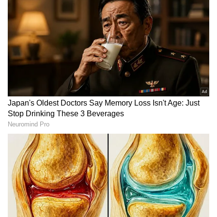
Related Articles
ಬಿಡದಿ ಟೌನ್‌ಶಿಪ್ ಯೋಜನೆಯನ್ನು ಕೈಬಿಡಿ: ನಿಖಿಲ್‌
ಕುಮಾರಸ್ವಾಮಿ ಆಗ್ರಹ
ಬಿಡದಿ ಟೌನ್‌ಶಿಪ್‌ ವಿಚಾರದಲ್ಲಿ ಜೆಡಿಎಸ್‌ ರಾಜಕಾರಣ:
ಮಾಜಿ ಸಂಸದ ಡಿ.ಕೆ. ಸುರೇಶ್