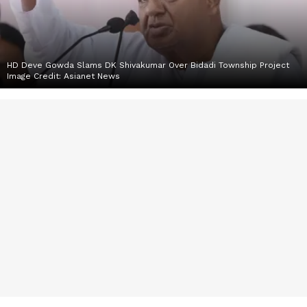
HD Deve Gowda Slams DK Shivakumar Over Bidadi Township Project
Image Credit:
Asianet News