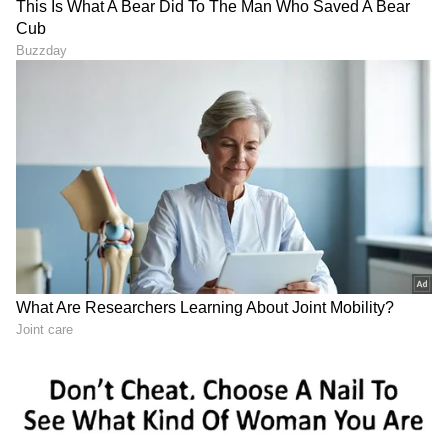
ಬಿಡದಿ ಹತ್ತಿರ ಹೋಗೋಣ. ನಾನು ಬರ್ತೀನಿ, ಸಿದ್ದರಾಮಯ್ಯ
ನೀವು ಬನ್ನಿ. ಸ್ಥಳಕ್ಕೆ ಭೇಟಿ ನೀಡೋಣ ಎಂದು ದೇವೇಗೌಡರು
ಸವಾಲು ಹಾಕಿದರು. ಇದುವರೆಗೂ ಸ್ಥಳೀಯ ಶಾಸಕರು,
ತಹಶೀಲ್ದಾರರು ಜನರ ಸಮಸ್ಯೆ ಕೇಳಿಲ್ಲ ಎಂದು ಅಸಮಾಧಾನ
ವ್ಯಕ್ತಪಡಿಸಿದರು.
ಇದೊಂದು ದಂಧೆ
ಇದೊಂದು ದಂಧೆ. ರೈತರ ಜಮೀನನ್ನು ಇಟ್ಟುಕೊಂಡು ಕೆಲಸ
ಮಾಡ್ತಿದ್ದಾರೆ. ಕನಕಪುರದಲ್ಲಿ ಎಷ್ಟು ಜಮೀನನ್ನು
ವಶಪಡಿಸಿಕೊಂಡಿದ್ದಾರೆ ಎಂಬುದರ ಬಗ್ಗೆ ನನ್ನ ಬಳಿ ಮಾಹಿತಿ
ಇದೆ ಎಂದು ಹೆಸರು ಹೇಳದೇ ಡಿ.ಕೆ ಶಿವಕುಮಾರ್ ವಿರುದ್ಧ
ದೇವೇಗೌಡರು ವಾಗ್ದಾಳಿ ನಡೆಸಿದರು.