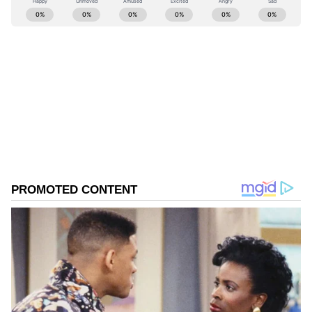
ABOUT THE AUTHOR
Kannadaprabha News
KN
1967ರ ನವೆಂಬರ್ 4ರಂದು ಆರಂಭವಾದ ಕನ್ನಡಪ್ರಭ ಕನ್ನಡ
ಪತ್ರಿಕೋದ್ಯಮದಲ್ಲಿಯೇ ವಿಶೇಷ ಛಾಪು ಮೂಡಿಸಿದ ಕನ್ನಡ ದಿನ
ಪತ್ರಿಕೆ. ದೇಶ, ವಿದೇಶ, ವಾಣಿಜ್ಯ, ಕ್ರೀಡೆ, ಮನೋರಂಜನೆ ಸೇರಿ
ವೈವಿಧ್ಯಮಯ ಸುದ್ದಿಗಳ ಹೂರಣ ಹೊತ್ತು ತರುವ ಕನ್ನಡಪ್ರಭ,
ದಾವಣಗೆರೆ
ಕನ್ನಡಿಗರ ಅಸ್ಮಿತೆಯ ಸಂಕೇತ. ಸದಾ ಕರುನಾಡು, ನುಡಿ, ಸಂಸ್ಕೃತಿ
ಪ್ರಭಾ ಮಲ್ಲಿಕಾರ್ಜುನ
ಕರ್ನಾಟಕ ಸುದ್ದಿ
ಪರ ಧ್ವನಿ ಎತ್ತುವ ಕನ್ನಡಪ್ರಭ ದಿನ ಪತ್ರಿಕೆಯಲ್ಲಿ ಪ್ರಕಟಗೊಳ್ಳುವ
ಸುದ್ದಿಗಳು ಸುವರ್ಣ ನ್ಯೂಸ್ ವೆಬ್‌ಸೈಟಲ್ಲೂ ಲಭ್ಯ.
Related Articles
Davanagere: ಹೊಸ ರಾಷ್ಟ್ರೀಯ ಸಹಕಾರ ನೀತಿ
2025ರ ಬಗ್ಗೆ ದಾವಣಗೆರೆ ಸಂಸದೆ ಪ್ರಭಾ ಮಲ್ಲಿಕಾರ್ಜುನ
ಪ್ರಶ್ನೆ
ದಾವಣಗೆರೆ: ನಸೀರ್‌ ವಿರುದ್ಧ ಕಾಂಗ್ರೆಸ್ ಕ್ರಮ
ಸಮರ್ಥಿಸಿದ ಸಂಸದೆ ಪ್ರಭಾ ಮಲ್ಲಿಕಾರ್ಜುನ,