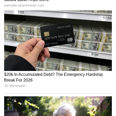
ಕನಕೋತ್ಸವದಲ್ಲಿ ರಿಷಬ್ ಶೆಟ್ಟಿ | Rishab
Shetty speech | Suvarna News
ಶೇ.50 ರಿಂದ ಶೇ.18 ಕ್ಕೆ TAX ಇಳಿಕೆ: ಮೋದಿ-
ಟ್ರಂಪ್ ಐತಿಹಾಸಿಕ ಒಪ್ಪಂದ | India US
Trade Deal | Party Rounds