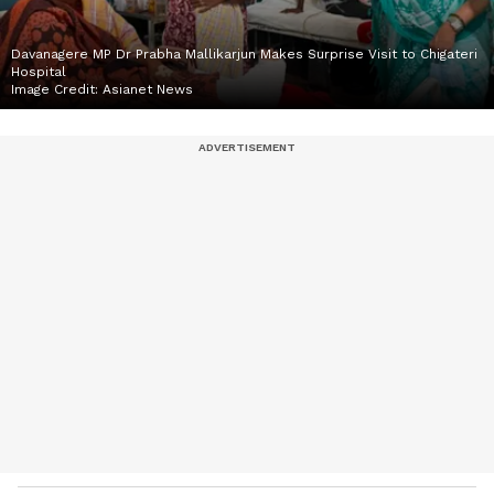
Davanagere MP Dr Prabha Mallikarjun Makes Surprise Visit to Chigateri
Hospital
Image Credit:
Asianet News