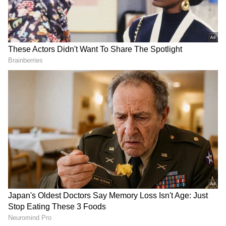
DOWNLOAD APP
ಕರ್ನಾಟಕ, ಭಾರತ (
India News
) ಮತ್ತು ಜಗತ್ತಿನ
ಕ್ಷಣಕ್ಷಣದ ಕನ್ನಡ ಸುದ್ದಿ (
Kannada News
)
ಅಪ್ಡೇಟ್‌ಗಳಿಗಾಗಿ ಏಷ್ಯಾನೆಟ್ ಸುವರ್ಣ ನ್ಯೂಸ್‌ ಫಾಲೋ
ಮಾಡಿ. ಬ್ರೇಕಿಂಗ್ ಸುದ್ದಿ (
Latest Kannada News
),
ವಿಶೇಷ ವರದಿಗಳು ಮತ್ತು ನೇರ ಪ್ರಸಾರಗಳೊಂದಿಗೆ
(
kannada news live
) ಸಂಪೂರ್ಣ ಮಾಹಿತಿ ಒಂದೇ
ಕ್ಲಿಕ್‌ನಲ್ಲಿ ಲಭ್ಯ. ಏಷ್ಯಾನೆಟ್ ಸುವರ್ಣ ನ್ಯೂಸ್ ಅಧಿಕೃತ
ಸರ್ಕಾರಿ ಆಸ್ಪತ್ರೆಗಳಿಗೆ ಆಗಮಿಸುವ ಬಡ ಹಾಗೂ ಮಧ್ಯಮ
ಆ್ಯಪ್ ಡೌನ್‌ಲೋಡ್ ಮಾಡಿ ಹಾಗು ಎಲ್ಲಾ ಅಪ್‌ಡೇಟ್
ವರ್ಗದ ಜನರಿಗೆ ಉತ್ತಮ ಚಿಕಿತ್ಸೆ ಮತ್ತು ಮಾನವೀಯ ಸೇವೆ
ಗಳನ್ನು ಪಡೆಯಿರಿ
ದೊರಕುವುದು ಅತ್ಯಂತ ಮುಖ್ಯವಾಗಿದೆ. ಈ ನಿಟ್ಟಿನಲ್ಲಿ
ಆಸ್ಪತ್ರೆಯ ಆಡಳಿತ ಹೆಚ್ಚಿನ ಗಮನಹರಿಸಬೇಕು ಎಂದು