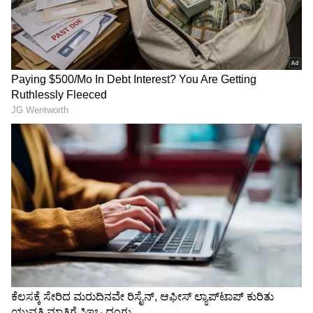
ಆರೆಸ್ಸೆಸ್‌ ಅನ್ನು ಕಾನೂನು
Ahimsa Chetan: ರಾಜ್ಯ
ಚೌಕಟ್ಟಿನೊಳಗೆ ತರ್ತೀವಿ:
ರಾಜಕೀಯಕ್ಕೆ ಅಹಿಂಸಾ ಚೇತನ್
ಪ್ರಿಯಾಂಕ್ ಖರ್ಗೆ | ನೂರು
ಎಂಟ್ರಿ; ಸಮ-ಸಮಾಜ
ವರ್ಷಗಳ ಇತಿಹಾಸ ಅಧ್ಯಯನಕ್ಕೆ
ನಿರ್ಮಾಣಕ್ಕೆ ಹೊಸ ರಾಜಕೀಯ
ಮುಂದಾದ ಗೃಹಸಚಿವ!
ಪಕ್ಷದ ಘೋಷಣೆ!
B Nagendra: ಕೋರ್ಟ್‌ ಷರತ್ತು
Karnataka Latest News Live:
ಮೀರಿ ನಾಗೇಂದ್ರ ದಿಲ್ಲಿ ಭೇಟಿ: ಇಡಿ
ಬಾದಾಮಿ, ಗೋಡಂಬಿ ಮಾತ್ರವಲ್ಲ!
ತನಿಖೆ, ಸಾಕ್ಷ್ಯ ಸಿಕ್ಕರೆ ಏನಾಗುತ್ತೆ?
ಈ ಬೀಜದಲ್ಲೂ ಅಡಗಿದೆ
ಆರೋಗ್ಯದ ರಹಸ್ಯ
LATEST VIDEOS
"ರಾಜಕೀಯ ಬೇಡ, ಸಿನಿಮಾನೇ ಪ್ರಾಣ":