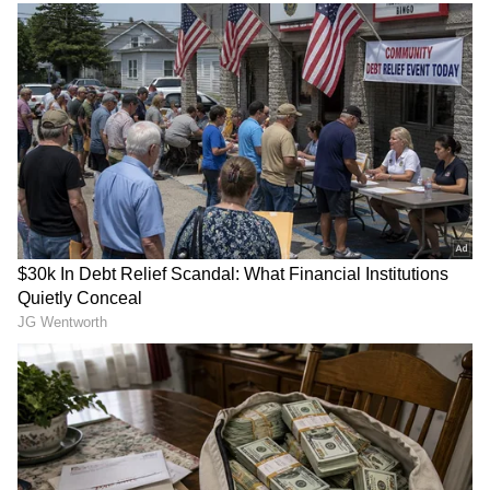
ತಿಳಿಸಿದರು. ಆಸ್ಪತ್ರೆಯ ಕ್ಯಾಂಟೀನ್‌ಗೆ ಭೇಟಿ ನೀಡಿ, ಸ್ವಚ್ಛತೆ
ಪರಿಶೀಲನೆ ನಡೆಸಿದರು.
ಸಂಸದರ ದಿಢೀರ್ ಭೇಟಿ ಹಿನ್ನೆಲೆ ಆಸ್ಪತ್ರೆ ಸಿಬ್ಬಂದಿ ಹಾಗೂ
ಅಧಿಕಾರಿಗಳಲ್ಲಿ ಚಟುವಟಿಕೆ ಕಂಡುಬಂದಿತು. ರೋಗಿಗಳು
ಹಾಗೂ ಸಾರ್ವಜನಿಕರು ಸಂಸದರ ಈ ಪರಿಶೀಲನಾ ಕ್ರಮವನ್ನು
ಸ್ವಾಗತಿಸಿ ಮೆಚ್ಚುಗೆ ವ್ಯಕ್ತಪಡಿಸಿದರು.
RECOMMENDED STORIES