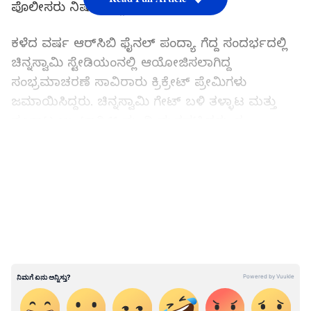
ಪೊಲೀಸರು ನಿಷೇಧಿಸಿದ್ದರು.
ಕಳೆದ ವರ್ಷ ಆರ್‌ಸಿಬಿ ಫೈನಲ್‌ ಪಂದ್ಯಾ ಗೆದ್ದ ಸಂದರ್ಭದಲ್ಲಿ
ಚಿನ್ನಸ್ವಾಮಿ ಸ್ಟೇಡಿಯಂನಲ್ಲಿ ಆಯೋಜಿಸಲಾಗಿದ್ದ
ಸಂಭ್ರಮಾಚರಣೆ ಸಾವಿರಾರು ಕ್ರಿಕ್ರೇಟ್‌ ಪ್ರೇಮಿಗಳು
ಜಮಾಯಿಸಿದ್ದರು. ಚಿನ್ನಸ್ವಾಮಿ ಗೇಟ್‌ ಬಳಿ ತಳ್ಳಾಟ ಮತ್ತು
ನೂಕಾಟ ಉಂಟಾಗಿ 11 ಮಂದಿ ಮೃತಪಟ್ಟಿದ್ದರು. ಈ
ಘಟನೆಯಿಂದ ಎಚ್ಚೆತ್ತುಕೊಂಡಿರುವ ಪೊಲೀಸ್‌ ಇಲಾಖೆ
LATEST VIDEOS
ಆರ್‌ಸಿಬಿ ಅಂತಿಮ ಪಂದ್ಯದ ವೇಳೆ ಸಂಭ್ರಮಾಚರಣೆ
ಮಾಡದಂತೆ ತೀವ್ರ ಕಟ್ಟೆಚ್ಚರ ವಹಿಸಿತ್ತು.
ನಿಯಮ ಮೀರಿ ಸಂಭ್ರಮಾಚರಣೆಯಲ್ಲಿ ತೊಡಗಿದ್ದವರ
ವಿರುದ್ಧ ಪ್ರಕರಣ ದಾಖಲಿಸುವ ಎಚ್ಚರಿಕೆಯನ್ನು ಪೊಲೀಸರು
ನೀಡಿದ್ದರು. ಅಲ್ಲದೇ ಎಂ.ಜಿ ರಸ್ತೆ, ಬ್ರಿಗೇಡ್‌ ರಸ್ತೆ, ಚರ್ಚ್‌ಸ್ಟ್ರೀಟ್‌,
ಕೋರಮಂಗಲ, ಇಂದಿರಾನಗರ, ಮಾರತ್ತಹಳ್ಳಿ ಸೇರಿದಂತೆ
ಜನನಿಬಿಡ ಪ್ರದೇಶಗಳಲ್ಲಿ ಹೆಚ್ಚಿನ ಪೊಲೀಸ್‌ ಭದ್ರತೆ