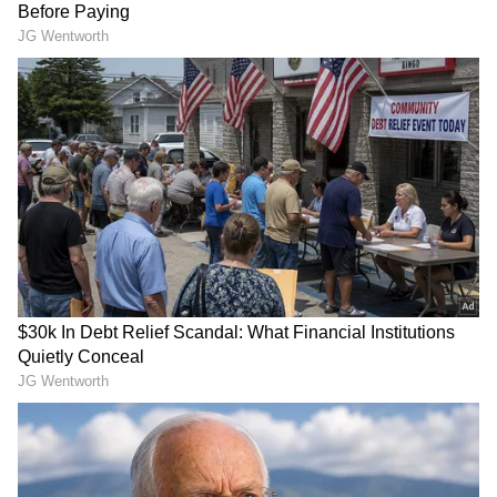
ಹೆಚ್ಚಾಗಿ ಪಬ್‌, ಬಾರುಗಳು ಇರುವ ಕಡೆ ಪೊಲೀಸರು ರೌಂಡ್ಸ್‌
(ಗಸ್ತು ) ತಿರುಗುತ್ತಿದ್ದರು. ಆಯಾ ವಲಯದ ಡಿಸಿಪಿಗಳ
ನೇತೃತ್ವದಲ್ಲಿ ಬಿಗಿ ಬಂದೋಬಸ್ತು ಒದಗಿಸಲಾಗಿತ್ತು. ಸಂಚಾರ
ಪೊಲೀಸರನ್ನೂ ಕೂಡ ಬಂದೋಬಸ್ತ್‌ಗೆ ಬಳಸಿಕೊಳ್ಳಲಾಗಿತ್ತು.
RECOMMENDED STORIES
ಮುನ್ನೇಚ್ಚರಿಕಾ ಕ್ರಮವಾಗಿ ನಗರದ ಪ್ರಮುಖ
ಪ್ಲೈಓವರ್‌ಗಳನ್ನು ಬಂದ್‌ ಮಾಡಲಾಗಿತ್ತು. ನಿಯಮ ಮೀರಿ
ರಸ್ತೆಗೆ ಇಳಿದು ಸಂಭ್ರಮಾಚರಣೆಯಲ್ಲಿ ತೊಡಗಿದ್ದ ಕೆಲವರ
ವಿರುದ್ಧ ಪೊಲೀಸರು ಕಾನೂನು ಕ್ರಮ ಜರುಗಿದ್ದಾರೆ.
ಮಾಲ್‌ಗಳಲ್ಲಿ ಐಪಿಎಲ್‌ ಫೈನಲ್‌ ಲೈವ್ ಸ್ಕ್ರೀನಿಂಗ್‌ಗೆ