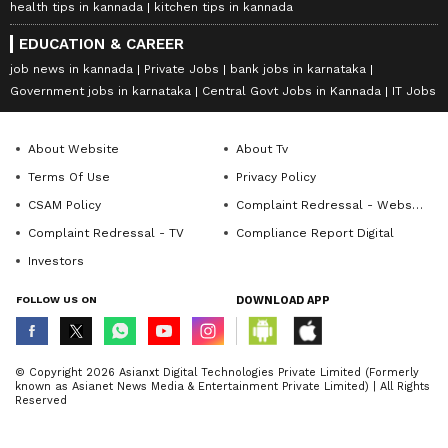
health tips in kannada
kitchen tips in kannada
EDUCATION & CAREER
job news in kannada
Private Jobs
bank jobs in karnataka
Government jobs in karnataka
Central Govt Jobs in Kannada
IT Jobs
About Website
About Tv
Terms Of Use
Privacy Policy
CSAM Policy
Complaint Redressal - Website
Complaint Redressal - TV
Compliance Report Digital
Investors
FOLLOW US ON
DOWNLOAD APP
© Copyright 2026 Asianxt Digital Technologies Private Limited (Formerly
known as Asianet News Media & Entertainment Private Limited) | All Rights
Reserved