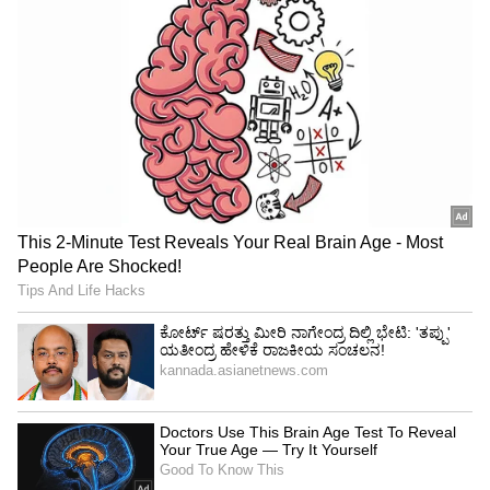
ಐಪಿಎಲ್‌ ಫೈನಲ್‌ ಪಂದ್ಯಾವಳಿ ವೇಳೆ ನಗರದಾದ್ಯಂತ
ಪೊಲೀಸರು ಹೈ ಅಲರ್ಟ್‌ ಆಗಿದ್ದರು. ಆಯಾ ವಲಯದ
ಡಿಸಿಪಿಗಳು ನೇತೃತ್ವದಲ್ಲಿ ಜನನಿಬಿಡ ಪ್ರದೇಶದಲ್ಲಿ ಭದ್ರತೆ
ಕಲ್ಪಿಸಲಾಗಿತ್ತು. ಮುನ್ನೆಚ್ಚರಿಕಾ ಕ್ರಮವಾಗಿ ನಗರದ ಪ್ರಮುಖ
ಫ್ಲೈಓವರ್‌ಗಳ ಮೇಲೆ ಸಂಚಾರ ನಿರ್ಬಂಧಿಸಲಾಗಿತ್ತು.
ಪೊಲೀಸರ ಕಟ್ಟುನಿಟ್ಟಿನ ಕ್ರಮದಿಂದ ಯಾವುದೇ ಅಹಿತಕರ
ಘಟನೆ ನಡೆದಿಲ್ಲ ಎಂದು ನಗರ ಪೊಲೀಸ್ ಆಯುಕ್ತ ಸೀಮಂತ್
ಕುಮಾರ್ ಸಿಂಗ್ ಹೇಳಿದ್ದಾರೆ.
ರಾಜ್ಯದ ಎಲ್ಲಾ ಭಾಗದಲ್ಲಿಯೂ ಸಂಭ್ರಮ
ರಾಯಲ್ಸ್‌ ಚಾಲೆಂಜರ್ಸ್‌ ಬೆಂಗಳೂರು (ಆರ್‌ಸಿಬಿ) ತಂಡವು
ಟಾಟಾ ಐಪಿಎಲ್‌ ಪಂದ್ಯವನ್ನು ಗೆದ್ದ ಹಿನ್ನೆಲೆಯಲ್ಲಿ ರಾಜ್ಯದ