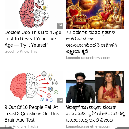
ಬೆಂಗಳೂರು, ಧಾರವಾಡ, ಹಾಸನ, ಬೆಳಗಾವಿ, ಚಿಕ್ಕಮಗಳೂರು,
ಕೋಲಾರ, ದಾವಣಗೆರೆ ಸೇರಿದಂತೆ ವಿವಿಧೆಡೆ ಸಂಭ್ರಮಿಸಿದರು.
ಧಾರವಾಡದ ಕೆಸಿಡಿ ಮೈದಾನದಲ್ಲಿ ಕೇಕೆ ಹಾಕಿ ಪಟಾಕಿ