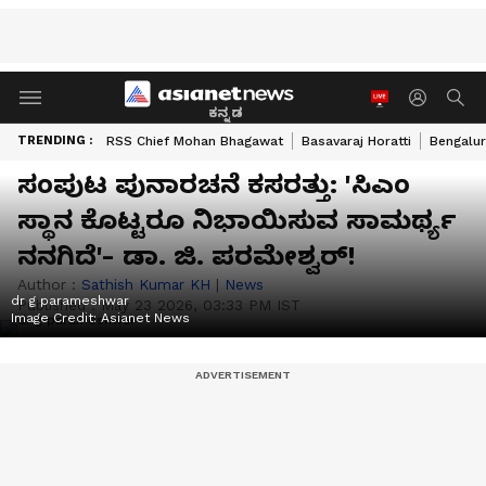
ಕನ್ನಡ
TRENDING :
RSS Chief Mohan Bhagawat
Basavaraj Horatti
Bengalur
ಸಂಪುಟ ಪುನಾರಚನೆ ಕಸರತ್ತು: 'ಸಿಎಂ
ಸ್ಥಾನ ಕೊಟ್ಟರೂ ನಿಭಾಯಿಸುವ ಸಾಮರ್ಥ್ಯ
ನನಗಿದೆ'- ಡಾ. ಜಿ. ಪರಮೇಶ್ವರ್!
Author :
Sathish Kumar KH
|
News
dr g parameshwar
Published :
May 23 2026, 03:33 PM IST
Image Credit:
Asianet News