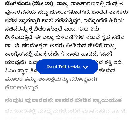
ಬೆಂಗಳೂರು (ಮೇ 23): ರಾ
ಜ್ಯ ರಾಜಕಾರಣದಲ್ಲಿ ಸಂಪುಟ
ಪುನಾರಚನೆಯ ಸದ್ದು ಜೋರಾಗತೊಡಗಿದೆ. ಒಂದೆಡೆ ಶಾಸಕರು
ಸಚಿವ ಸ್ಥಾನಕ್ಕಾಗಿ ಲಾಬಿ ನಡೆಸುತ್ತಿದ್ದರೆ, ಇನ್ನೊಂದೆಡೆ ಹಿರಿಯ
ಸಚಿವರನ್ನು ಕೈಬಿಡಲಾಗುತ್ತದೆ ಎಂಬ ಗುಸುಗುಸು
ಕೇಳಿಬರುತ್ತಿದೆ. ಈ ಎಲ್ಲಾ ಬೆಳವಣಿಗೆಗಳ ನಡುವೆ ಗೃಹ ಸಚಿವ
ಡಾ. ಜಿ. ಪರಮೇಶ್ವರ್ ಅವರು ನೀಡಿರುವ ಹೇಳಿಕೆ ರಾಜ್ಯ
ಕಾಂಗ್ರೆಸ್‌ನಲ್ಲಿ ಹೊಸ ಚರ್ಚೆಗೆ ನಾಂದಿ ಹಾಡಿದೆ. 'ನನಗೆ
ಯಾವುದೇ ಜವಾಬ್ದಾರಿ ಕೊಟ್ಟರೂ ನಿಭಾಯಿಸುವ ಶಕ್ತಿ ಇದೆ,
Read Full Article
ಸಿಎಂ ಸ್ಥಾನ ಕೊಟ್ಟರೂ ನಿಭಾಯಿಸುವೆ' ಎಂದು ಹೇಳುವ
ಮೂಲಕ ತಮ್ಮ ಆಕಾಂಕ್ಷೆಯನ್ನು ಪರೋಕ್ಷವಾಗಿ
ಹೊರಹಾಕಿದ್ದಾರೆ.
ಸಂಪುಟ ಪುನಾರಚನೆ: ಶಾಸಕರ ಬೇಡಿಕೆ ನ್ಯಾಯಯುತ
ಬೆಂಗಳೂರಿನಲ್ಲಿ ಮಾಧ್ಯಮಗಳೊಂದಿಗೆ ಮಾತನಾಡಿದ ಡಾ. ಜಿ.
ಪರಮೇಶ್ವರ್, ಸಂಪುಟ ಪುನಾರಚನೆಗೆ ಶಾಸಕರು ಒತ್ತಾಯ
ಮಾಡುತ್ತಿರುವುದರಲ್ಲಿ ಯಾವುದೇ ತಪ್ಪಿಲ್ಲ ಎಂದಿದ್ದಾರೆ.
LATEST VIDEOS