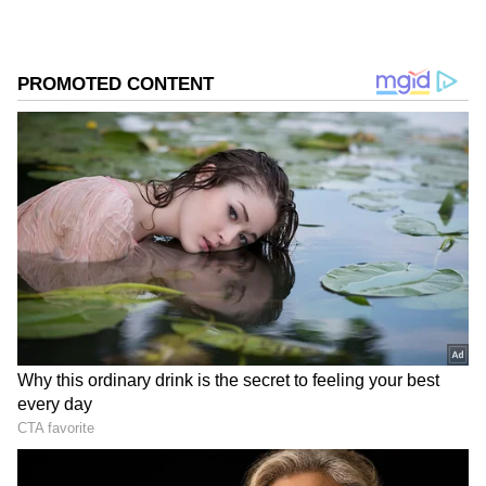
ಸಿಎಂ ಮಾಡಲಿದ್ದಾರೆ' ಎಂದರು.
DOWNLOAD APP