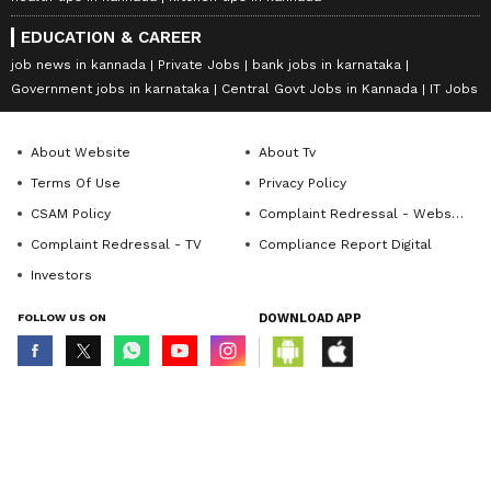
EDUCATION & CAREER
job news in kannada
Private Jobs
bank jobs in karnataka
Government jobs in karnataka
Central Govt Jobs in Kannada
IT Jobs
About Website
About Tv
Terms Of Use
Privacy Policy
CSAM Policy
Complaint Redressal - Website
Complaint Redressal - TV
Compliance Report Digital
Investors
FOLLOW US ON
DOWNLOAD APP
© Copyright 2026 Asianxt Digital Technologies Private Limited (Formerly
known as Asianet News Media & Entertainment Private Limited) | All Rights
Reserved