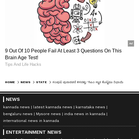
HOME
NEWS
STATE
ಸಂಪುಟ ಪುನಾರಚನೆ ಕಸರತ್ತು: 'ಸಿಎಂ ಸ್ಥಾನ ಕೊಟ್ಟರೂ ನಿಭಾಯಿಸುವ ಸಾಮರ್ಥ್ಯ ನನಗಿದೆ'- ಡಾ. ಜಿ. ಪರಮೇಶ್ವರ್!
NEWS
kannada news
latest kannada news
karnataka news
bengaluru news
Mysore news
india news in kannada
international news in kannada
ENTERTAINMENT NEWS