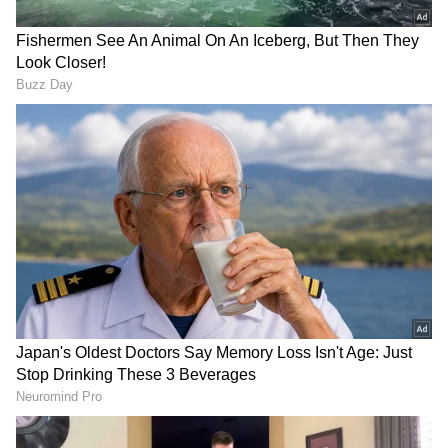
Image Credit :
Asianet News
ಮುಂಗಾರು ಪಯಣದ ಅಪ್‌ಡೇಟ್:
ನೈರುತ್ಯ ಮುಂಗಾರು ವೇಗವಾಗಿ ಮುನ್ನುಗ್ಗುತ್ತಿದೆ. ಈಗಾಗಲೇ
ಅಂಡಮಾನ್ ಸಮುದ್ರದ ಬಹುತೇಕ ಭಾಗಗಳನ್ನು
ಆವರಿಸಿರುವ ಮುಂಗಾರು, ಮುಂದಿನ 3-4 ದಿನಗಳಲ್ಲಿ ಅರಬ್ಬಿ
ಸಮುದ್ರದ ಮತ್ತಷ್ಟು ಭಾಗಗಳಿಗೆ ಪ್ರವೇಶಿಸಲಿದೆ. ಪ್ರಸ್ತುತ
ಬಂಗಾಳ ಕೊಲ್ಲಿಯ ಆಗ್ನೇಯ ಮತ್ತು ಮಧ್ಯಭಾಗದಲ್ಲಿ
ವಾಯುಭಾರ ಕುಸಿತದ ಸುಳಿವು ಕಂಡುಬಂದಿದ್ದು, ಇದು
ಮಳೆಯ ತೀವ್ರತೆಯನ್ನು ಹೆಚ್ಚಿಸಲಿದೆ.