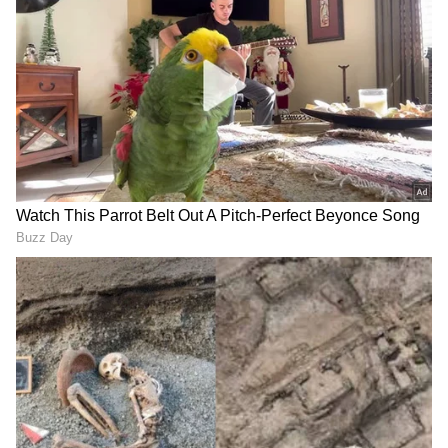
Related Articles
ರಾಜ್ಯಕ್ಕೆ ಮುಂಗಾರು ಪ್ರವೇಶ ಯಾವಾಗ? ಎಲ್ಲೆಲ್ಲಿ
ಆಗಲಿದೆ ಮಳೆ? IMDಯಿಂದ ಅಧಿಕೃತ ಮಾಹಿತಿ
ಚಂಡಮಾರುತ ಹಾಗೂ ಭಾರಿ ಮಳೆ ಮುನ್ಸೂಚನೆ:
ಕರಾವಳಿ ಜಿಲ್ಲೆಗಳಲ್ಲಿ 61 ದಿನಗಳ ಕಾಲ ಮೀನುಗಾರಿಕೆ
ನಿಷೇಧ
3
8