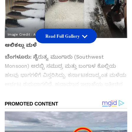
Image Credit :
Asianet News
Read Full Gallery
ಆಲಿಕಲ್ಲು ಮಳೆ
ಬೆಂಗಳೂರು: ನೈ
ರುತ್ಯ ಮುಂಗಾರು (Southwest
Monsoon) ಅರಬ್ಬಿ ಸಮುದ್ರ ಮತ್ತು ಬಂಗಾಳ ಕೊಲ್ಲಿಯ
ಹಲವು ಭಾಗಗಳಿಗೆ ವಿಸ್ತರಿಸಿದ್ದು, ಕರ್ನಾಟಕದಾದ್ಯಂತ ಮಳೆಯ
ಆರ್ಭಟ ಶುರುವಾಗಲಿದೆ. ಹವಾಮಾನ ಇಲಾಖೆಯ ಇತ್ತೀಚಿನ
ವರದಿಯ ಪ್ರಕಾರ, ಮುಂದಿನ ಒಂದು ವಾರ ರಾಜ್ಯದ ವಿವಿಧ
ಜಿಲ್ಲೆಗಳಲ್ಲಿ ಭಾರೀ ಮಳೆ, ಗುಡುಗು ಸಹಿತ ಗಾಳಿ ಮತ್ತು
ಆಲಿಕಲ್ಲು ಮಳೆಯಾಗುವ ಸಾಧ್ಯತೆಯಿದೆ.
ಸಮಗ್ರ ಸುದ್ದಿ ಮೂಲವನ್ನಾಗಿ asianet suvarna news ಅನ್ನು