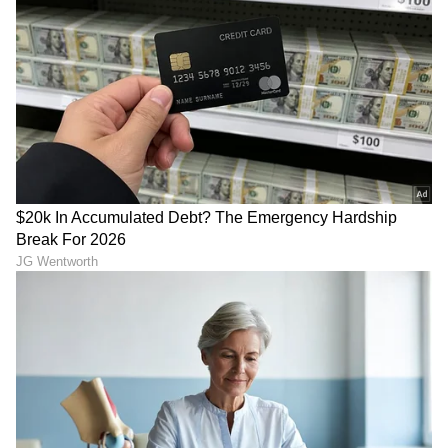
Image Credit :
Asianet News
ಮುಂದಿನ 7 ದಿನಗಳ ಮಳೆ ಮುನ್ಸೂಚನೆ:
ಮೇ 24-25: ಬಳ್ಳಾರಿ, ಚಿತ್ರದುರ್ಗ, ವಿಜಯನಗರ ಮತ್ತು
ತುಮಕೂರು ಭಾಗಗಳಲ್ಲಿ ಗಾಳಿ ಸಹಿತ ಮಳೆ.
ಮೇ 26-27: ಮೈಸೂರು, ಮಂಡ್ಯ, ರಾಮನಗರ ಸೇರಿದಂತೆ
ದಕ್ಷಿಣದ ಜಿಲ್ಲೆಗಳಲ್ಲಿ ಸಾಧಾರಣ ಮಳೆ ಮುಂದುವರಿಕೆ.
ಮೇ 28-29: ರಾಜ್ಯದ ಬಹುತೇಕ ಎಲ್ಲಾ ಜಿಲ್ಲೆಗಳಲ್ಲಿ
(ಕರಾವಳಿ, ಉತ್ತರ ಮತ್ತು ದಕ್ಷಿಣ ಒಳನಾಡು) ವ್ಯಾಪಕವಾಗಿ
ಮಳೆಯಾಗುವ ಸಾಧ್ಯತೆಯಿದೆ.