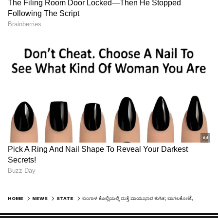
LATEST VIDEOS
"ರಾಜಕೀಯ ಬೇಡ, ಸಿನಿಮಾನೇ ಪ್ರಾಣ":
ಕನಕೋತ್ಸವದಲ್ಲಿ ರಿಷಬ್ ಶೆಟ್ಟಿ | Rishab
Shetty speech | Suvarna News
ಶೇ.50 ರಿಂದ ಶೇ.18 ಕ್ಕೆ TAX ಇಳಿಕೆ: ಮೋದಿ-
ಟ್ರಂಪ್ ಐತಿಹಾಸಿಕ ಒಪ್ಪಂದ | India US
Trade Deal | Party Rounds
HOME
NEWS
STATE
ಬಂಗಾಳ ಕೊಲ್ಲಿಯಲ್ಲಿ ಮತ್ತೆ ವಾಯುಭಾರ ಕುಸಿತ; ಬಾಗಲಕೋಟೆ, ಗದಗ, ಧಾರವಾಡದಲ್ಲಿ ಆಲಿಕಲ್ಲು ಮಳೆ ಎಚ್ಚರಿಕೆ!