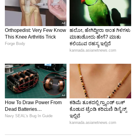
Image Credit :
Getty
ಕರಾವಳಿ ಜಿಲ್ಲೆಗಳಲ್ಲಿ ಮಿಂಚಿನ ಸಂಚಾರ:
ದಕ್ಷಿಣ ಕನ್ನಡ, ಉಡುಪಿ ಮತ್ತು ಉತ್ತರ ಕನ್ನಡ ಜಿಲ್ಲೆಗಳಲ್ಲಿ ಮೇ
23 ರಿಂದ ಮೇ 27 ರವರೆಗೆ ಗುಡುಗು ಮತ್ತು ಮಿಂಚಿನ ಸಹಿತ
ಸಾಧಾರಣ ಮಳೆಯಾಗಲಿದೆ. ಸಮುದ್ರ ತೀರದಲ್ಲಿ ಗಾಳಿಯ
ವೇಗ ಹೆಚ್ಚಿರಲಿದ್ದು, ಮೀನುಗಾರರು ಮತ್ತು ಪ್ರವಾಸಿಗರು
ಜಾಗರೂಕರಾಗಿರಲು ಸೂಚಿಸಲಾಗಿದೆ.