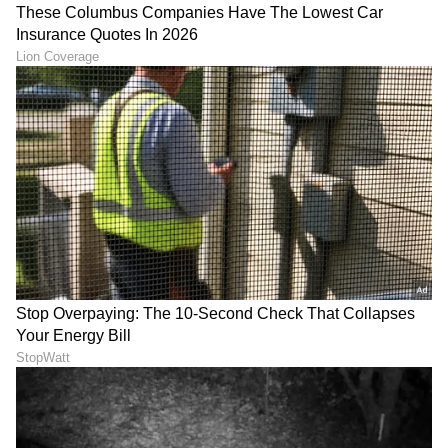
ವಾಹನಗಳನ್ನು ಸುರಕ್ಷಿತ ಜಾಗದಲ್ಲಿ ನಿಲ್ಲಿಸಿ.
LATEST VIDEOS
ABOUT THE AUTHOR
Sathish Kumar KH
SK
ವಿಜಯನಗರ ಜಿಲ್ಲೆ ಕಂದಗಲ್‌ಪುರ ಗ್ರಾಮದವನು ಮೂಲತಃ ಶಿಕ್ಷಕ.
ಆದರೆ, ಆಕರ್ಷಿಸಿದ್ದು ಪತ್ರಿಕೋದ್ಯಮ. ಎಂಟು ವರ್ಷಗಳಿಂದ
ಪ್ರಜಾವಾಣಿ, ವಿಜಯವಾಣಿ ನಂತರ ಇದೀಗ ಏಷ್ಯಾನೆಟ್ ಕನ್ನಡದಲ್ಲಿ