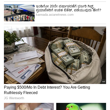
Image Credit :
Asianet News
ಉತ್ತರ ಒಳನಾಡಿಗೆ ಆಲಿಕಲ್ಲು ಮಳೆಯ ಭೀತಿ:
ಉತ್ತರ ಕರ್ನಾಟಕದ ಜನತೆಗೆ ಆಲಿಕಲ್ಲು ಮಳೆಯ ಎಚ್ಚರಿಕೆ
ನೀಡಲಾಗಿದೆ. ಮೇ 23ರಂದು ಬಾಗಲಕೋಟೆ, ಗದಗ ಮತ್ತು
ಧಾರವಾಡ ಜಿಲ್ಲೆಗಳಲ್ಲಿ ಗುಡುಗು ಸಹಿತ ಮಳೆಯ ಜೊತೆಗೆ
ಆಲಿಕಲ್ಲು ಬೀಳುವ ಸಾಧ್ಯತೆಯಿದೆ. ಮೇ 25ರಂದು ಕೂಡ
ಒಳನಾಡಿನ ಹಲವೆಡೆ ಇದೇ ರೀತಿಯ ಹವಾಮಾನ
ಮುಂದುವರಿಯಲಿದೆ. ಬೆಳಗಾವಿ, ವಿಜಯಪುರ ಮತ್ತು ಕೊಪ್ಪಳ
ಜಿಲ್ಲೆಗಳಲ್ಲೂ ವೇಗವಾದ ಗಾಳಿಯೊಂದಿಗೆ ಮಳೆಯಾಗಲಿದೆ.
5
8