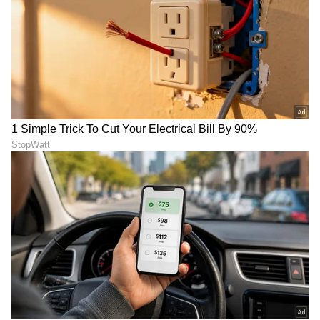
Image Credit :
Asianet News
ತಾಪಮಾನದ ಮಾಹಿತಿ:
ರಾಜ್ಯದ ಬಹುತೇಕ ಕಡೆಗಳಲ್ಲಿ ಗರಿಷ್ಠ ತಾಪಮಾನವು
ಸಾಮಾನ್ಯಕ್ಕಿಂತ 3 ರಿಂದ 5 ಡಿಗ್ರಿ ಸೆಲ್ಸಿಯಸ್‌ವರೆಗೆ
ಇಳಿಕೆಯಾಗಿದೆ. ಮುಂದಿನ 5 ದಿನಗಳ ಕಾಲ ತಾಪಮಾನದಲ್ಲಿ
ಯಾವುದೇ ದೊಡ್ಡ ಬದಲಾವಣೆ ಇರುವುದಿಲ್ಲ ಎಂದು
ಹವಾಮಾನ ಇಲಾಖೆ ತಿಳಿಸಿದೆ.
ಸಾರ್ವಜನಿಕರಿಗೆ ಸೂಚನೆ:
ಗುಡುಗು ಮತ್ತು ಮಿಂಚಿನ ಸಮಯದಲ್ಲಿ ಮರದ ಕೆಳಗೆ ಅಥವಾ
ತೆರೆದ ಪ್ರದೇಶಗಳಲ್ಲಿ ನಿಲ್ಲಬೇಡಿ. ವಿದ್ಯುತ್ ಕಂಬಗಳಿಂದ
ದೂರವಿರಿ. ಆಲಿಕಲ್ಲು ಮಳೆಯ ಮುನ್ಸೂಚನೆ ಇರುವ ಕಡೆ