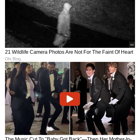
ಕಾರ್ಯನಿರ್ವಹಿಸುತ್ತಿದ್ದೇನೆ. ಕರ್ನಾಟಕ ರಾಜಕಾರಣ ನೆಚ್ಚಿನ ಕ್ಷೇತ್ರ.
ಕರ್ನಾಟಕ ಸುದ್ದಿ
ಡಿಜಿಟಲ್ ಮಾಧ್ಯಮಕ್ಕನುಗುಣವಾಗಿ ಶಿಕ್ಷಣ, ಆರೋಗ್ಯ, ಸಿನಿಮಾ
ಬೆಂಗಳೂರು
ಕರ್ನಾಟಕ ಮಳೆ
ಮಳೆ
ಹವಾಮಾನ ಮುನ್ಸೂಚನೆ
ಸುದ್ದಿಗಳನ್ನೂ ಬರೆಯುತ್ತೇನೆ. ಕ್ರಿಕೆಟ್, ಕೃಷಿ ಇಷ್ಟ. ಓದು ನೆಚ್ಚಿನ
ಹವ್ಯಾಸ.
ಕರ್ನಾಟಕ, ಭಾರತ (
India News
) ಮತ್ತು ಜಗತ್ತಿನ
ಕ್ಷಣಕ್ಷಣದ ಕನ್ನಡ ಸುದ್ದಿ (
Kannada News
)
ಅಪ್ಡೇಟ್‌ಗಳಿಗಾಗಿ ಏಷ್ಯಾನೆಟ್ ಸುವರ್ಣ ನ್ಯೂಸ್‌ ಫಾಲೋ
ಮಾಡಿ. ಬ್ರೇಕಿಂಗ್ ಸುದ್ದಿ (
Latest Kannada News
),
ವಿಶೇಷ ವರದಿಗಳು ಮತ್ತು ನೇರ ಪ್ರಸಾರಗಳೊಂದಿಗೆ
(
kannada news live
) ಸಂಪೂರ್ಣ ಮಾಹಿತಿ ಒಂದೇ
ಕ್ಲಿಕ್‌ನಲ್ಲಿ ಲಭ್ಯ. ಏಷ್ಯಾನೆಟ್ ಸುವರ್ಣ ನ್ಯೂಸ್ ಅಧಿಕೃತ
ಆ್ಯಪ್ ಡೌನ್‌ಲೋಡ್ ಮಾಡಿ ಹಾಗು ಎಲ್ಲಾ ಅಪ್‌ಡೇಟ್
ಗಳನ್ನು ಪಡೆಯಿರಿ