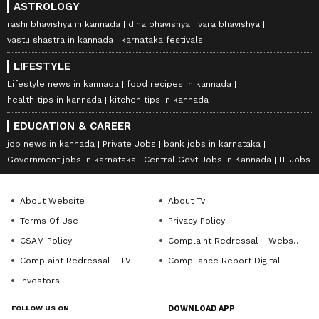
ASTROLOGY
rashi bhavishya in kannada
dina bhavishya
vara bhavishya
vastu shastra in kannada
karnataka festivals
LIFESTYLE
Lifestyle news in kannada
food recipes in kannada
health tips in kannada
kitchen tips in kannada
EDUCATION & CAREER
job news in kannada
Private Jobs
bank jobs in karnataka
Government jobs in karnataka
Central Govt Jobs in Kannada
IT Jobs
About Website
About Tv
Terms Of Use
Privacy Policy
CSAM Policy
Complaint Redressal - Website
Complaint Redressal - TV
Compliance Report Digital
Investors
FOLLOW US ON
DOWNLOAD APP