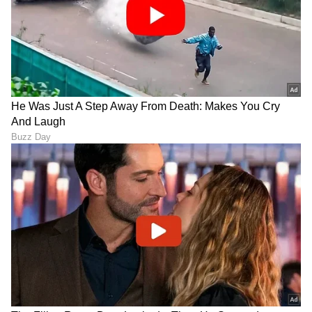
ಕರ್ನಾಟಕ ಮತದಾರರ ಪಟ್ಟಿ
Politics: ಅದಲು ಬದಲಾಗುತ್ತಾ
'ವಿಶೇಷ ಸಮಗ್ರ ಪರಿಷ್ಕರಣೆ'
ಡಿಕೆ ಸಂಪುಟ? ಇವರೇನಾ ಹೊಸ
2026: ಹೊಸ ವೇಳಾಪಟ್ಟಿ
ಸಚಿವರು; ಯಾರು ಇನ್‌ ಯಾರು
ಪ್ರಕಟಿಸಿದ ಚುನಾವಣಾ ಆಯೋಗ!
ಔಟ್; ಬಂಡಾಯ ಶಮನಕ್ಕೆ ಬಂಡೆ
ರಣತಂತ್ರ!
ತಮಿಳುನಾಡು ವಿಧಾನಸಭೆಯಲ್ಲಿ
ಎರಡನೇ ಬಾರಿ ಸಿಎಂ ಡಿಕೆ
ವಿಜಯ್-ಸ್ಟಾಲಿನ್ ಮಧ್ಯೆ ಕಾವೇರಿ
ಶಿವಕುಮಾರ್ ಭೇಟಿಯಾಗಿ
ಕಿಚ್ಚು, ಕರ್ನಾಟಕದೊಂದಿಗೆ
ಸಿಟ್ಟಿನಿಂದಲೇ ಹೊರಬಂದ
ಮಾತನಾಡಿದ್ರೆ ತಪ್ಪೇನಿದೆ?
ಬಸವರಾಜ್ ಹೊರಟ್ಟಿ