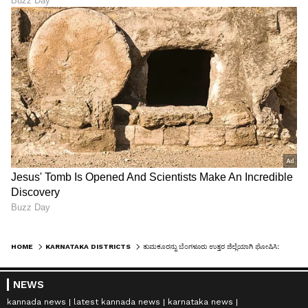
HOME
KARNATAKA DISTRICTS
ತುಮಕೂರನ್ನು ಬೆಂಗಳೂರು ಉತ್ತರ ಜಿಲ್ಲೆಯಾಗಿ ಘೋಷಿಸಿ: ಸಿಎಂಗೆ ಪರಮೇಶ್ವರ್ ಮನವಿ
NEWS
kannada news
latest kannada news
karnataka news