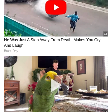
RECOMMENDED STORIES
ಅಲ್ಲದೆ, ತುಮಕೂರು ಜಿಲ್ಲೆಯಲ್ಲಿ ರಾಜ್ಯದಲ್ಲಿಯೇ ಮೊದಲ
ಬಾರಿಗೆ 650 ಅಂಗನವಾಡಿ ಕಾರ್ಯಕರ್ತೆಯರಿಗೆ ನೇಮಕಾತಿ
ಆದೇಶ ನೀಡಿ ಇಂದು ಮತ್ತೊಂದು ದಾಖಲೆ ಸೃಷ್ಟಿಸಿದೆ ಎಂದು