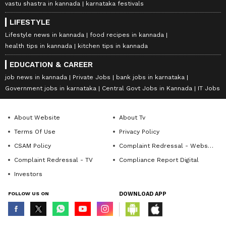
vastu shastra in kannada
karnataka festivals
LIFESTYLE
Lifestyle news in kannada
food recipes in kannada
health tips in kannada
kitchen tips in kannada
EDUCATION & CAREER
job news in kannada
Private Jobs
bank jobs in karnataka
Government jobs in karnataka
Central Govt Jobs in Kannada
IT Jobs
About Website
About Tv
Terms Of Use
Privacy Policy
CSAM Policy
Complaint Redressal - Website
Complaint Redressal - TV
Compliance Report Digital
Investors
FOLLOW US ON
DOWNLOAD APP