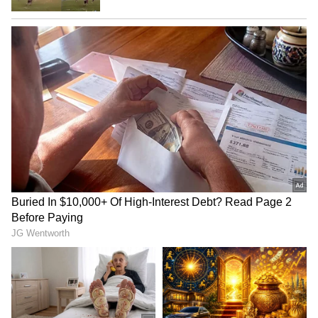
ಕಾರ್ಮಿಕರಿಗೆ ಹಕ್ಕುಪತ್ರವನ್ನು ನಮ್ಮ ಸರ್ಕಾರ ನೀಡುತ್ತಿದೆ
ಎಂದು ತಿಳಿಸಿದರು.
ಇದೇ ಸಂದರ್ಭದಲ್ಲಿ ಕಂದಾಯ ಇಲಾಖೆಯ ವಿವಿಧ ಅಭಿವೃದ್ಧಿ
ಕಾರ್ಯಕ್ರಮಗಳ ಉದ್ಘಾಟನಾ ಸಮಾರಂಭಕ್ಕೆ ಮಾನ್ಯ
ಮುಖ್ಯಮಂತ್ರಿಗಳು ಚಾಲನೆ ನೀಡಿದರು. ವಾರ್ತಾ ಮತ್ತು
ಸಾರ್ವಜನಿಕ ಸಂಪರ್ಕ ಇಲಾಖೆಯಿಂದ ಸಿದ್ಧಪಡಿಸಿದ್ದ
ಸರ್ಕಾರದ 3 ವರ್ಷಗಳ ಸಾಧನೆಗಳನ್ನು ಬಿಂಬಿಸುವ
ಕಿರುಹೊತ್ತಿಗೆಯನ್ನು ಮುಖ್ಯಮಂತ್ರಿಗಳು ಬಿಡುಗಡೆ ಮಾಡಿದರು,
ಕಂದಾಯ ಇಲಾಖೆಯ ಜನಪರ ಯೋಜನೆಗಳು ಹಾಗೂ
ಸೌಲಭ್ಯಗಳ ವಿತರಣೆಯ ಮಾಹಿತಿಯನ್ನು ಒಳಗೊಂಡ ಬೃಹತ್
ವಸ್ತುಪ್ರದರ್ಶನವನ್ನು ಸಾರ್ವಜನಿಕರಿಗಾಗಿ ಆಯೋಜಿಸಲಾಗಿತ್ತು.