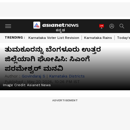
ಕನ್ನಡ
TRENDING :
Karnataka Voter List Revision
Karnataka Rains
Today'
ತುಮಕೂರನ್ನು ಬೆಂಗಳೂರು ಉತ್ತರ
ಜಿಲ್ಲೆಯಾಗಿ ಘೋಷಿಸಿ: ಸಿಎಂಗೆ
ಪರಮೇಶ್ವರ್ ಮನವಿ
Author :
Govindaraj S
|
Karnataka Districts
Published :
May 20 2026, 10:26 PM IST
Image Credit:
Asianet News