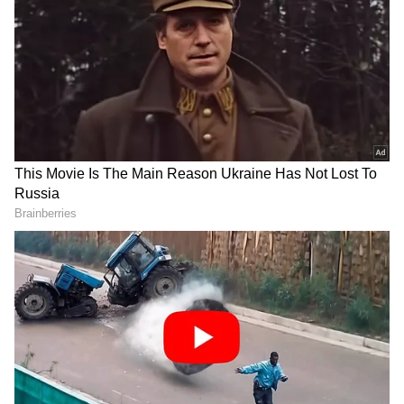
DOWNLOAD APP
Ration ಅಂಗಡಿಗಳ ಮುಷ್ಕರ: ಈ ತಿಂಗಳು ರಾಜ್ಯದಲ್ಲಿ
ಕರ್ನಾಟಕ, ಭಾರತ (
India News
) ಮತ್ತು ಜಗತ್ತಿನ
ಪಡಿತರ ವಿತರಣೆ ತಡ?
ಕ್ಷಣಕ್ಷಣದ ಕನ್ನಡ ಸುದ್ದಿ (
Kannada News
)
ಅಪ್ಡೇಟ್‌ಗಳಿಗಾಗಿ ಏಷ್ಯಾನೆಟ್ ಸುವರ್ಣ ನ್ಯೂಸ್‌ ಫಾಲೋ
ಮಾಡಿ. ಬ್ರೇಕಿಂಗ್ ಸುದ್ದಿ (
Latest Kannada News
),
ರಾಜ್ಯದಲ್ಲಿ ಒಟ್ಟು 4.30 ಕೋಟಿ ಪಡಿತರದಾರರು ಇದ್ದಾರೆ. ಪ್ರತಿ
ವಿಶೇಷ ವರದಿಗಳು ಮತ್ತು ನೇರ ಪ್ರಸಾರಗಳೊಂದಿಗೆ
ಫಲಾನುವಿಗೆ ಅನ್ನಭಾಗ್ಯ ಯೋಜನೆಯಡಿ 5 ಕೆಜಿ ಅಕ್ಕಿಯನ್ನು
(
kannada news live
) ಸಂಪೂರ್ಣ ಮಾಹಿತಿ ಒಂದೇ
ವಿತರಿಸಬೇಕು. ಅಂದರೆ ಪ್ರತಿತಿಂಗಳು ಸರ್ಕಾರಕ್ಕೆ ತಿಂಗಳಿಗೆ
ಕ್ಲಿಕ್‌ನಲ್ಲಿ ಲಭ್ಯ. ಏಷ್ಯಾನೆಟ್ ಸುವರ್ಣ ನ್ಯೂಸ್ ಅಧಿಕೃತ
2.28 ಲಕ್ಷ ಮೆಟ್ರಿಕ್ ಟನ್ ಅಕ್ಕಿ ಬೇಕು. ಹೀಗಿರುವಾಗ
ಆ್ಯಪ್ ಡೌನ್‌ಲೋಡ್ ಮಾಡಿ ಹಾಗು ಎಲ್ಲಾ ಅಪ್‌ಡೇಟ್