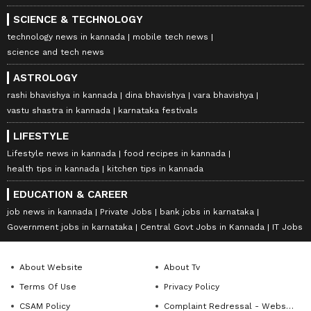
SCIENCE & TECHNOLOGY
technology news in kannada
mobile tech news
science and tech news
ASTROLOGY
rashi bhavishya in kannada
dina bhavishya
vara bhavishya
vastu shastra in kannada
karnataka festivals
LIFESTYLE
Lifestyle news in kannada
food recipes in kannada
health tips in kannada
kitchen tips in kannada
EDUCATION & CAREER
job news in kannada
Private Jobs
bank jobs in karnataka
Government jobs in karnataka
Central Govt Jobs in Kannada
IT Jobs
About Website
About Tv
Terms Of Use
Privacy Policy
CSAM Policy
Complaint Redressal - Website