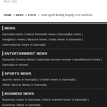
HOME
NEWS
STATE
ಉಚಿತ ಗ್ಯಾರಂಟಿ ಹೊಡೆತಕ್ಕೆ ಶೀಘ್ರದಲ್ಲೇ ಬಂದ್ ಆಗಲಿವೆಯಾ ನ್ಯಾಯಬೆಲೆ ಅಂಗಡಿಗಳು?
NEWS
kannada news
latest kannada news
karnataka news
bengaluru news
Mysore news
india news in kannada
international news in kannada
ENTERTAINMENT NEWS
Kannada Cinema News
kannada movies review
sandalwood news
kannada tv shows
SPORTS NEWS
sports news in kannada
cricket news in kannada
Other Sports News in Kannada
BUSINESS NEWS
Business news in kannada
share market news in kannada
business ideas in kannada