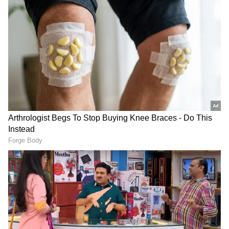
ಬೆಂಗಳೂರಿನ 29 ಸ್ಥಗಳಲ್ಲಿದ್ದ
Kerala Bus crash:
ಅಕ್ರಮ ಬಾಂಗ್ಲಾದೇಶಿಗಳ ಮೇಲೆ
ಬೆಂಗಳೂರು-ಮೈಸೂರು ಹೆದ್ದಾರಿ
ಪೊಲೀಸ್ ದಾಳಿ, 1909 ಮಂದಿ
ಬಳಿ ಭೀಕರ ಅಪಘಾತ: ಶೈನಿಂಗ್
ವಶ
ಬೋರ್ಡ್‌ಗೆ ಡಿಕ್ಕಿ ಹೊಡೆದು ಬಸ್
ಪಲ್ಟಿ!
Karnataka Latest News Live:
Inside Bengaluru Star hotel:
ರಾಕಿ ಬಳಗಕ್ಕೆ ಯಶ್‌ 'ರಾಕಿಂಗ್‌'
ಸ್ಟಾರ್‌ ಹೋಟೆಲಲ್ಲಿ ಕೊಳೆತ