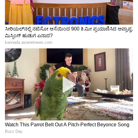
ಗಿಫ್ಟ್‌.. - 'ಟಾಕ್ಸಿಕ್‌' ಬಗ್ಗೆ ಮೊದಲ
ತರಕಾರಿ, ಹಳತಾದ ಮಾಂಸ! 26
ಬಾರಿಗೆ ಮೌನ ಮುರಿದ 'ಅಣ್ತಮ್ಮ'
ಹೋಟೆಲ್‌ ಮೇಲೆ ಆಹಾರ ಇಲಾಖೆ
LATEST VIDEOS
ದಾಳಿ!
"ರಾಜಕೀಯ ಬೇಡ, ಸಿನಿಮಾನೇ ಪ್ರಾಣ":
ಕನಕೋತ್ಸವದಲ್ಲಿ ರಿಷಬ್ ಶೆಟ್ಟಿ | Rishab
Shetty speech | Suvarna News
ಶೇ.50 ರಿಂದ ಶೇ.18 ಕ್ಕೆ TAX ಇಳಿಕೆ: ಮೋದಿ-
ಟ್ರಂಪ್ ಐತಿಹಾಸಿಕ ಒಪ್ಪಂದ | India US
Trade Deal | Party Rounds