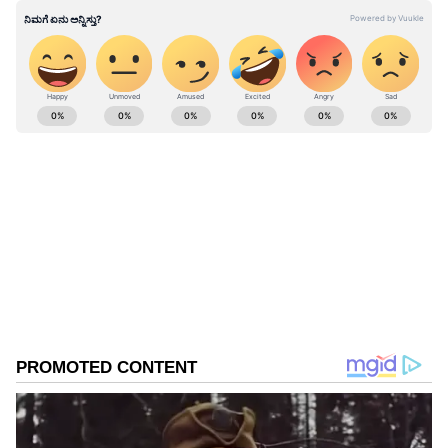
ತೊಂದರೆಗಳಿಂದ ಬೇಸತ್ತ ಪಡಿತರ ವಿತರಕರು ಪಡಿತರ
ಅಂಗಡಿಗಳನ್ನು ಮುಚ್ಚಲು ನಿರ್ಧರಿಸಿದ್ದಾರೆ.
ABOUT THE AUTHOR
Ravi Janekal
RJ
ಪ್ರಸ್ತುತ, ಏಷಿಯಾನೆಟ್ ಸುವರ್ಣನ್ಯೂಸ್‌ನಲ್ಲಿ ಉಪ ಸಂಪಾದಕ.
ಪತ್ರಿಕೋದ್ಯಮದಲ್ಲಿ 8 ವರ್ಷಗಳ ಅನುಭವ. ವಾರ್ತಾ ಮತ್ತು
ಸಾರ್ವಜನಿಕ ಸಂಪರ್ಕ ಇಲಾಖೆಯಲ್ಲಿ ನ್ಯೂಸ್ ಮಾನಿಟರಿಂಗ್ ಆಗಿ
ಹಲವು ವರ್ಷಗಳ ಸೇವೆ, ಕೊರೊನಾ ವಾರಿಯರ್ಸ್ ಅವಾರ್ಡ್,
ಮೂಲತಃ ರಾಯಚೂರು ಜಿಲ್ಲೆಯ ಜಾನೇಕಲ್ ಗ್ರಾಮದವರಾದ ಇವರು
ಓದು, ಬರೆವಣಿಗೆ ಮತ್ತು ಸಾಹಿತ್ಯಾಸಕ್ತರು.