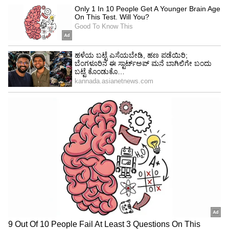
ಬುಧವಾರ ಸಂಜೆ 5ಕ್ಕೆ ವಿಧಾನಸೌಧದ ಸಮ್ಮೇಳನ
ಸಭಾಂಗಣದಲ್ಲಿ ಸಭೆ ನಡೆಯಲಿದ್ದು, ಸರ್ಕಾರದ ಮುಖ್ಯ
ಕಾರ್ಯದರ್ಶಿ, ಬಿಬಿಎಂಪಿ ಮುಖ್ಯ ಆಯುಕ್ತರು, ನಗರ
ಪೊಲೀಸ್‌ ಆಯುಕ್ತರು, ಬೆಂಗಳೂರು ಜಲಮಂಡಳಿ ಮತ್ತು
ನಗರಾಭಿವೃದ್ಧಿ ಇಲಾಖೆ ಅಧಿಕಾರಿಗಳು ಸೇರಿದಂತೆ ಹಲವರು
ಪಾಲ್ಗೊಳ್ಳಲಿದ್ದಾರೆ. ಇಸ್ಫೋಸಿಸ್‌, ವಿಪ್ರೊ, ಎಂಫಸಿಸ್‌, ನಾಸ್ಕಾಂ,
ಇಂಟೆಲ್‌, ಟಿಸಿಎಸ್‌, ಫಿಲಿಫ್ಸ್‌, ಸೊನಾಟಾ ಸಾಫ್‌್ಟವೇರ್‌
ಮುಂತಾದ ಕಂಪನಿಗಳ ಮುಖ್ಯಸ್ಥರು ಅಥವಾ ಪ್ರತಿನಿಧಿಗಳು
ಸಭೆಯಲ್ಲಿ ಪಾಲ್ಗೊಳ್ಳಲಿದ್ದು ಕಂಪನಿಗಳ ಅಹವಾಲು
ಆಲಿಸಲಾಗುವುದು. ಕಂಪನಿಗಳು ಎದುರಿಸುತ್ತಿರುವ
ಸಮಸ್ಯೆಗಳನ್ನು ಬಗೆಹರಿಸಲು ಸರ್ಕಾರ ಪ್ರಾಮಾಣಿಕವಾಗಿ
ಪ್ರಯತ್ನಿಸುತ್ತಿದೆ ಎಂದು ಅಶ್ವತ್ಥನಾರಾಯಣ ತಿಳಿಸಿದ್ದಾರೆ.