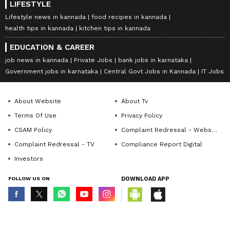
LIFESTYLE
Lifestyle news in kannada
food recipes in kannada
health tips in kannada
kitchen tips in kannada
EDUCATION & CAREER
job news in kannada
Private Jobs
bank jobs in karnataka
Government jobs in karnataka
Central Govt Jobs in Kannada
IT Jobs
About Website
About Tv
Terms Of Use
Privacy Policy
CSAM Policy
Complaint Redressal - Website
Complaint Redressal - TV
Compliance Report Digital
Investors
FOLLOW US ON
DOWNLOAD APP
© Copyright 2026 Asianxt Digital Technologies Private Limited (Formerly
known as Asianet News Media & Entertainment Private Limited) | All Rights