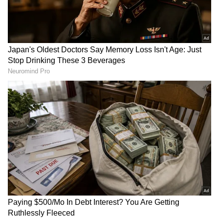
DOWNLOAD APP
ಕರ್ನಾಟಕ, ಭಾರತ (
India News
) ಮತ್ತು ಜಗತ್ತಿನ
ಕ್ಷಣಕ್ಷಣದ ಕನ್ನಡ ಸುದ್ದಿ (
Kannada News
)
ಅಪ್ಡೇಟ್‌ಗಳಿಗಾಗಿ ಏಷ್ಯಾನೆಟ್ ಸುವರ್ಣ ನ್ಯೂಸ್‌ ಫಾಲೋ
ಮಾಡಿ. ಬ್ರೇಕಿಂಗ್ ಸುದ್ದಿ (
Latest Kannada News
),
ವಿಶೇಷ ವರದಿಗಳು ಮತ್ತು ನೇರ ಪ್ರಸಾರಗಳೊಂದಿಗೆ
(
kannada news live
) ಸಂಪೂರ್ಣ ಮಾಹಿತಿ ಒಂದೇ
ಕ್ಲಿಕ್‌ನಲ್ಲಿ ಲಭ್ಯ. ಏಷ್ಯಾನೆಟ್ ಸುವರ್ಣ ನ್ಯೂಸ್ ಅಧಿಕೃತ
ಆ್ಯಪ್ ಡೌನ್‌ಲೋಡ್ ಮಾಡಿ ಹಾಗು ಎಲ್ಲಾ ಅಪ್‌ಡೇಟ್
ಗಳನ್ನು ಪಡೆಯಿರಿ