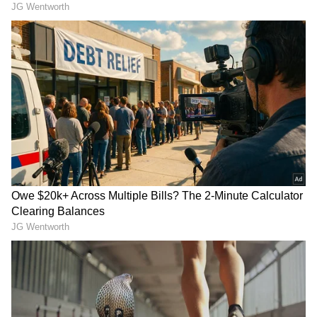
Bengaluru Rain; 1998ರ ಬಳಿಕ ಮೊದಲ ಬಾರಿ
ಬೆಂಗಳೂರಿನಲ್ಲಿ ಸುರಿದ ಭಾರೀ ಮಳೆ!
2
017ರಿಂದಲೇ ಮಳೆುಂದ ಹೆಚ್ಚು ತೊಂದರೆಯನ್ನು
ನಿವಾಸಿಗಳು ಅನುಭಸುತ್ತಿದ್ದು, ಡ್ರೈನ್ಸ್‌ ಶಿಲ್ಟಿಂಗ್‌
ಮಾಡದಿರುವುದೇ ಮಳೆ ನೀರು ಮನೆಗಳಿಗೆ ನುಗ್ಗಲು
RECOMMENDED STORIES
ಕಾರಣವಾಗಿದೆ. ಈ ಬಗ್ಗೆ ಬಿಬಿಎಂಪಿಗೆ ಹಲವಾರು ಭಾರಿ
ದೂರು ನೀಡಿದರೂ, ಬೇಸಿಗೆಯಲ್ಲಿ ಮಾಡಬೇಕಾದ
ಕಾಮಗಾರಿಗಳನ್ನು ಮಳೆಗಾಗಲದಲ್ಲಿ ಮಾಡುತ್ತಾರೆ.
ಸಾರ್ವಜನಿಕರ ಹಣ ಪೋಲಾಗುತ್ತಿದೆ. ಪ್ರೈಮರಿ
ಡ್ರೈನ್ಸ್‌ಗಳನ್ನು ಬಿಬಿಎಂಪಿ ಮುಚ್ಚಿ ಹಾಕಿದ್ದಾರೆ.