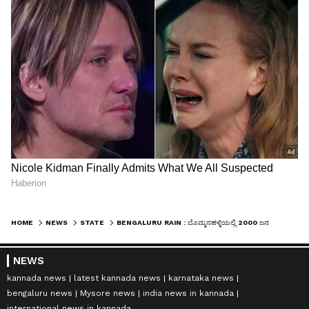
HOME
NEWS
STATE
BENGALURU RAIN : ಬೊಮ್ಮನಹಳ್ಳಿಯಲ್ಲಿ 2000 ಜನ ಸಂಕಷ್ಟದಲ್ಲಿ!
NEWS
kannada news
latest kannada news
karnataka news
bengaluru news
Mysore news
india news in kannada
international news in kannada