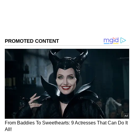
ಲೋಕಾಯುಕ್ತ
ಉದ್ಯೋಗ, ರಾಜಕೀಯ, ದೇಶ-ವಿದೇಶ, ವಿಜ್ಞಾನ ಮತ್ತು ವಾಣಿಜ್ಯ,
ಬೆಂಗಳೂರು
ಭ್ರಷ್ಟಾಚಾರ
ಕರ್ನಾಟಕ ಸುದ್ದಿ
ಸಿನೆಮಾವೆಂದರೆ ಹೆಚ್ಚು ಆಸಕ್ತಿ. ಹಿನ್ನೆಲೆ ಧ್ವನಿ ನೀಡುವುದು ಹವ್ಯಾಸ.
Related Articles
ಸರ್ಕಾರದ ಕಿಕ್ ಏರಿಸಿದ ಮದ್ಯಪ್ರಿಯರು; ಹೊಸ
ಅಬಕಾರಿ ನೀತಿಯಿಂದ ಸರ್ಕಾರದ ಬೊಕ್ಕಸಕ್ಕೆ ಹರಿದು
ಬಂತು ಕೋಟಿ ಕೋಟಿ ಆದಾಯ
ಅಬಕಾರಿ ಅಧಿಕಾರಿಯ ಅಕ್ರಮ ಸಾಮ್ರಾಜ್ಯಕ್ಕೆ ಇಡಿ
ಶಾಕ್, ಜಾರಕಿಹೊಳಿ ಭಾವ ಮಂಜುನಾಥ್ ವಶಕ್ಕೆ,
ಲೆಕ್ಕವಿಲ್ಲದ ಬೇನಾಮಿ ಬಾರ್ ಲೈಸೆನ್ಸ್!