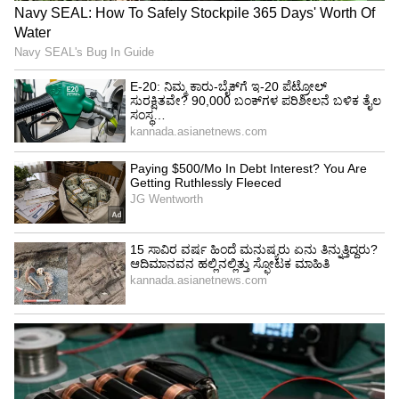
ಕ್ರಿಮಿನಲ್ ಮಿಸ್‌ಕಂಡಕ್ಟ್ ಅಡಿ ಎಫ್‌ಐಆರ್ ದಾಖಲು
ಸರ್ಕಾರದ ವಶದಲ್ಲಿದ್ದ ಮದ್ಯವನ್ನು
ದುರುಪಯೋಗಪಡಿಸಿಕೊಂಡು, ಕರ್ತವ್ಯ ಲೋಪ ಎಸಗಿರುವ
ಕುರಿತು ಸಲ್ಲಿಕೆಯಾಗಿದ್ದ ತನಿಖಾ ವರದಿಯನ್ನಾಧರಿಸಿ
ಲೋಕಾಯುಕ್ತ ಪೊಲೀಸರು ಇಬ್ಬರೂ ಅಧಿಕಾರಿಗಳ ವಿರುದ್ಧ