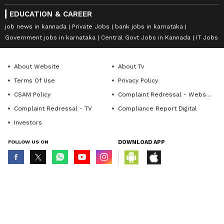
EDUCATION & CAREER
job news in kannada
Private Jobs
bank jobs in karnataka
Government jobs in karnataka
Central Govt Jobs in Kannada
IT Jobs
About Website
About Tv
Terms Of Use
Privacy Policy
CSAM Policy
Complaint Redressal - Website
Complaint Redressal - TV
Compliance Report Digital
Investors
FOLLOW US ON
DOWNLOAD APP
© Copyright 2026 Asianxt Digital Technologies Private Limited (Formerly
known as Asianet News Media & Entertainment Private Limited) | All Rights
Reserved