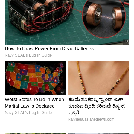
ಕ್ರಿಮಿನಲ್ ಮಿಸ್‌ಕಂಡಕ್ಟ್ (Criminal Misconduct -
ಭ್ರಷ್ಟಾಚಾರ ಮತ್ತು ಅಪರಾಧಿಕ ದುರ್ನಡತೆ) ಕಾಯ್ದೆಯಡಿ
ಅಧಿಕೃತವಾಗಿ ಎಫ್‌ಐಆರ್ (FIR) ದಾಖಲಿಸಿಕೊಂಡಿದ್ದಾರೆ.
ಚುನಾವಣಾ ನಿಯಮಾವಳಿಗಳ ಅಡಿಯಲ್ಲೇ ಇಷ್ಟೊಂದು
ದೊಡ್ಡ ಮಟ್ಟದ ಅಕ್ರಮ ನಡೆದಿರುವುದು ಇಲಾಖೆಯ ಒಳಗಣ್ಣು
ತೆರೆಸುವಂತಾಗಿದ್ದು, ಸದ್ಯ ಲೋಕಾಯುಕ್ತ ದಾಳಿಯಿಂದಾಗಿ
ಅಬಕಾರಿ ಇಲಾಖೆಯ ಭ್ರಷ್ಟ ಅಧಿಕಾರಿಗಳ ವಲಯದಲ್ಲಿ
ತಲ್ಲಣ ಸೃಷ್ಟಿಯಾಗಿದೆ. ಹೆಚ್ಚಿನ ತನಿಖೆ ಪ್ರಗತಿಯಲ್ಲಿದೆ.