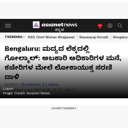
ಕನ್ನಡ
TRENDING :
RSS Chief Mohan Bhagawat
Basavaraj Horatti
Bengalur
Bengaluru: ಮದ್ಯದ ಲೆಕ್ಕದಲ್ಲಿ
ಗೋಲ್ಮಾಲ್: ಅಬಕಾರಿ ಅಧಿಕಾರಿಗಳ ಮನೆ,
ಕಚೇರಿಗಳ ಮೇಲೆ ಲೋಕಾಯುಕ್ತ ಸರಣಿ
ದಾಳಿ
Author :
Gowthami K
|
News
Liquor
Published :
Jun 29 2026, 10:55 AM IST
Image Credit:
Asianet News