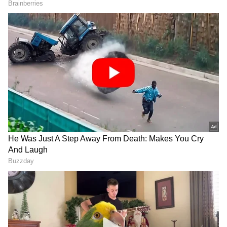
DOWNLOAD APP
ಕರ್ನಾಟಕ, ಭಾರತ (
India News
) ಮತ್ತು ಜಗತ್ತಿನ
ಕ್ಷಣಕ್ಷಣದ ಕನ್ನಡ ಸುದ್ದಿ (
Kannada News
)
ಅಪ್ಡೇಟ್‌ಗಳಿಗಾಗಿ ಏಷ್ಯಾನೆಟ್ ಸುವರ್ಣ ನ್ಯೂಸ್‌ ಫಾಲೋ
ಮಾಡಿ. ಬ್ರೇಕಿಂಗ್ ಸುದ್ದಿ (
Latest Kannada News
),
ವಿಶೇಷ ವರದಿಗಳು ಮತ್ತು ನೇರ ಪ್ರಸಾರಗಳೊಂದಿಗೆ
(
kannada news live
) ಸಂಪೂರ್ಣ ಮಾಹಿತಿ ಒಂದೇ
ಕ್ಲಿಕ್‌ನಲ್ಲಿ ಲಭ್ಯ. ಏಷ್ಯಾನೆಟ್ ಸುವರ್ಣ ನ್ಯೂಸ್ ಅಧಿಕೃತ
ಆ್ಯಪ್ ಡೌನ್‌ಲೋಡ್ ಮಾಡಿ ಹಾಗು ಎಲ್ಲಾ ಅಪ್‌ಡೇಟ್
ಗಳನ್ನು ಪಡೆಯಿರಿ
ಪ್ರಕರಣದ ಹಿನ್ನೆಲೆ ಏನು?
2023ರ ಕರ್ನಾಟಕ ವಿಧಾನಸಭಾ ಚುನಾವಣೆಯ
ಪೂರ್ವಸಿದ್ಧತೆಯ ಭಾಗವಾಗಿ 2023ರ ಜನವರಿ 4 ರಂದು
ಬೆಂಗಳೂರಿನ ಪ್ರಮುಖ ಬಾರ್ ಹಾಗೂ ರೆಸ್ಟೋರೆಂಟ್‌ಗಳ