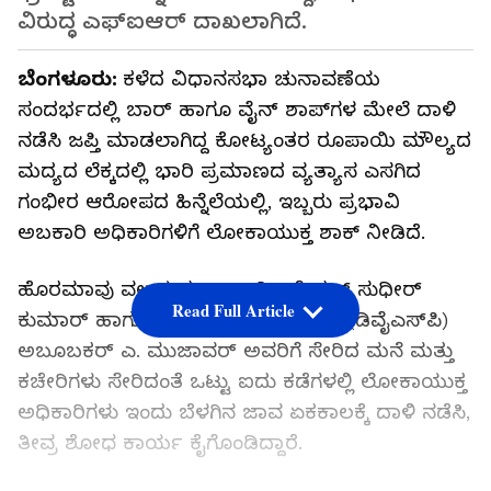
ವಿರುದ್ಧ ಎಫ್‌ಐಆರ್ ದಾಖಲಾಗಿದೆ.
ಬೆಂಗಳೂರು:
ಕಳೆದ ವಿಧಾನಸಭಾ ಚುನಾವಣೆಯ
ಸಂದರ್ಭದಲ್ಲಿ ಬಾರ್ ಹಾಗೂ ವೈನ್ ಶಾಪ್‌ಗಳ ಮೇಲೆ ದಾಳಿ
ನಡೆಸಿ ಜಪ್ತಿ ಮಾಡಲಾಗಿದ್ದ ಕೋಟ್ಯಂತರ ರೂಪಾಯಿ ಮೌಲ್ಯದ
ಮದ್ಯದ ಲೆಕ್ಕದಲ್ಲಿ ಭಾರಿ ಪ್ರಮಾಣದ ವ್ಯತ್ಯಾಸ ಎಸಗಿದ
ಗಂಭೀರ ಆರೋಪದ ಹಿನ್ನೆಲೆಯಲ್ಲಿ, ಇಬ್ಬರು ಪ್ರಭಾವಿ
ಅಬಕಾರಿ ಅಧಿಕಾರಿಗಳಿಗೆ ಲೋಕಾಯುಕ್ತ ಶಾಕ್ ನೀಡಿದೆ.
ಹೊರಮಾವು ವಲಯದ ಅಬಕಾರಿ ಇನ್ಸ್ಪೆಕ್ಟರ್ ಸುಧೀರ್
Read Full Article
ಕುಮಾರ್ ಹಾಗೂ ಅಬಕಾರಿ ಉಪ ಅಧೀಕ್ಷಕ (ಡಿವೈಎಸ್‌ಪಿ)
ಅಬೂಬಕರ್ ಎ. ಮುಜಾವರ್ ಅವರಿಗೆ ಸೇರಿದ ಮನೆ ಮತ್ತು
ಕಚೇರಿಗಳು ಸೇರಿದಂತೆ ಒಟ್ಟು ಐದು ಕಡೆಗಳಲ್ಲಿ ಲೋಕಾಯುಕ್ತ
ಅಧಿಕಾರಿಗಳು ಇಂದು ಬೆಳಗಿನ ಜಾವ ಏಕಕಾಲಕ್ಕೆ ದಾಳಿ ನಡೆಸಿ,
ತೀವ್ರ ಶೋಧ ಕಾರ್ಯ ಕೈಗೊಂಡಿದ್ದಾರೆ.