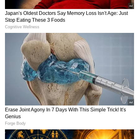
Related Articles
ಈ ವರ್ಷದ ಮುಂಗಾರು ಮಳೆ ಸಾಮಾನ್ಯಕ್ಕಿಂತ ಕಡಿಮೆ:
ಸ್ಕೈಮೆಟ್ ಮುನ್ಸೂಚನೆ
ಕರ್ನಾಟಕದಲ್ಲಿ ಮುಂಗಾರು ಮಳೆ ಅಬ್ಬರ: ಧಾರವಾಡದಲ್ಲಿ
ಶಾಲಾ-ಕಾಲೇಜುಗಳಿಗೆ ರಜೆ