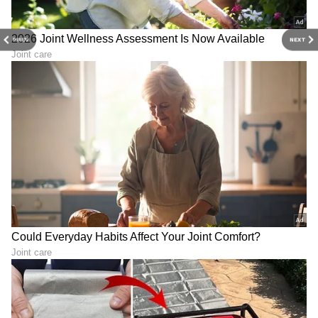
PREV
NEXT
Karnataka News Live:
ನಾಳೆಯಿಂದ ವಿದ್ಯಾರ್ಥಿ ಬಸ್
Shivamogga - 300 ಕೋಟಿ
ಪಾಸ್ ಹಣ ಮರುಪಾವತಿ ಅರ್ಜಿ
ವೆಚ್ಚದಲ್ಲಿ 7 ಕಡೆ ರೈಲ್ವೆ ಮೇಲ್ಸೇತುವೆ
ಪ್ರಕ್ರಿಯೆ ಆರಂಭ, ಆ್ಯಪ್ಲಿಕೇಶನ್
- ಸಂಸದ ರಾಘವೇಂದ್ರ
ಸಲ್ಲಿಕೆ ಹೇಗೆ?
LATEST VIDEOS
"ರಾಜಕೀಯ ಬೇಡ, ಸಿನಿಮಾನೇ ಪ್ರಾಣ":
ಕನಕೋತ್ಸವದಲ್ಲಿ ರಿಷಬ್ ಶೆಟ್ಟಿ | Rishab
Shetty speech | Suvarna News
ಶೇ.50 ರಿಂದ ಶೇ.18 ಕ್ಕೆ TAX ಇಳಿಕೆ: ಮೋದಿ-