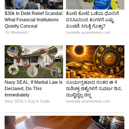
Kannadaprabha News
KN
1967ರ ನವೆಂಬರ್ 4ರಂದು ಆರಂಭವಾದ ಕನ್ನಡಪ್ರಭ ಕನ್ನಡ
ಪತ್ರಿಕೋದ್ಯಮದಲ್ಲಿಯೇ ವಿಶೇಷ ಛಾಪು ಮೂಡಿಸಿದ ಕನ್ನಡ ದಿನ
ಪತ್ರಿಕೆ. ದೇಶ, ವಿದೇಶ, ವಾಣಿಜ್ಯ, ಕ್ರೀಡೆ, ಮನೋರಂಜನೆ ಸೇರಿ
ವೈವಿಧ್ಯಮಯ ಸುದ್ದಿಗಳ ಹೂರಣ ಹೊತ್ತು ತರುವ ಕನ್ನಡಪ್ರಭ,
ಕರ್ನಾಟಕ ಮಳೆ
ಕನ್ನಡಿಗರ ಅಸ್ಮಿತೆಯ ಸಂಕೇತ. ಸದಾ ಕರುನಾಡು, ನುಡಿ, ಸಂಸ್ಕೃತಿ
ಮುಂಗಾರು ಮಳೆ
ಪರ ಧ್ವನಿ ಎತ್ತುವ ಕನ್ನಡಪ್ರಭ ದಿನ ಪತ್ರಿಕೆಯಲ್ಲಿ ಪ್ರಕಟಗೊಳ್ಳುವ
ಸುದ್ದಿಗಳು ಸುವರ್ಣ ನ್ಯೂಸ್ ವೆಬ್‌ಸೈಟಲ್ಲೂ ಲಭ್ಯ.