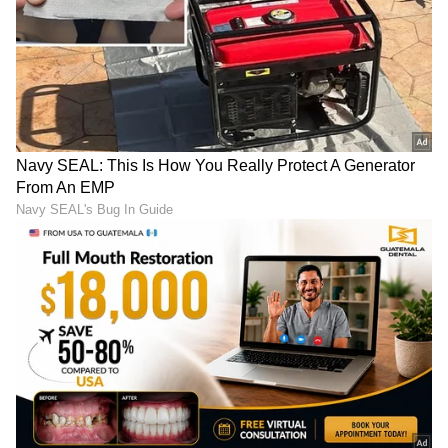
ಟ್ರಂಪ್ ಐತಿಹಾಸಿಕ ಒಪ್ಪಂದ | India US
Trade Deal | Party Rounds