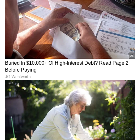
DOWNLOAD APP
RECOMMENDED STORIES
ಅಮಲಿನ ಅಂಶ ಪತ್ತೆ ಆದ್ರೆ ಪಾನ್‌
ರಾಜ್ಯದಲ್ಲಿ ಮತದಾರರ ಪಟ್ಟಿ
ಮಸಾಲ, ಗುಟ್ಕಾ ನಿಷೇಧ: ಡಿಕೆ
ಪರಿಷ್ಕರಣೆ ಶುರು; ನಾಳೆಯಿಂದ
ಶಿವಕುಮಾರ್ ಎಚ್ಚರಿಕೆ
ಮನೆಮನೆಗೆ ಎಸ್‌ಐಆರ್