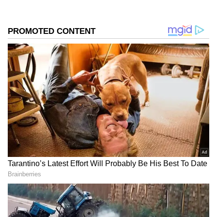
ಸಮಗ್ರ ಸುದ್ದಿ ಮೂಲವನ್ನಾಗಿ asianet suvarna news ಅನ್ನು
ಆಯ್ಕೆ ಮಾಡಿಕೊಳ್ಳಿ
2
3