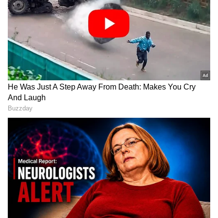
Image Credit :
Asianet News
ರಾಜ್ಯದಲ್ಲಿ ಮುಂಗಾರು ದುರ್ಬಲ
ಭಾನುವಾರ ಬೆಳಗ್ಗೆ 8.30ಕ್ಕೆ ಕೊನೆಗೊಂಡಂತೆ ರಾಜ್ಯದಲ್ಲಿ
ಮುಂಗಾರು ದುರ್ಬಲವಾಗಿದ್ದು, ಕರಾವಳಿ, ಉತ್ತರ ಒಳನಾಡು
ಮತ್ತು ದಕ್ಷಿಣ ಒಳನಾಡಿನ ಕೆಲವೆಡೆ ಮಾತ್ರ ಮಳೆಯಾಗಿದೆ.