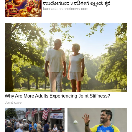
ಕರ್ನಾಟಕ, ಭಾರತ (
India News
) ಮತ್ತು ಜಗತ್ತಿನ
ಕ್ಷಣಕ್ಷಣದ ಕನ್ನಡ ಸುದ್ದಿ (
Kannada News
)
ಅಪ್ಡೇಟ್‌ಗಳಿಗಾಗಿ ಏಷ್ಯಾನೆಟ್ ಸುವರ್ಣ ನ್ಯೂಸ್‌ ಫಾಲೋ
ಮಾಡಿ. ಬ್ರೇಕಿಂಗ್ ಸುದ್ದಿ (
Latest Kannada News
),
ವಿಶೇಷ ವರದಿಗಳು ಮತ್ತು ನೇರ ಪ್ರಸಾರಗಳೊಂದಿಗೆ
(
kannada news live
) ಸಂಪೂರ್ಣ ಮಾಹಿತಿ ಒಂದೇ
ಕ್ಲಿಕ್‌ನಲ್ಲಿ ಲಭ್ಯ. ಏಷ್ಯಾನೆಟ್ ಸುವರ್ಣ ನ್ಯೂಸ್ ಅಧಿಕೃತ
ಆ್ಯಪ್ ಡೌನ್‌ಲೋಡ್ ಮಾಡಿ ಹಾಗು ಎಲ್ಲಾ ಅಪ್‌ಡೇಟ್
ಗಳನ್ನು ಪಡೆಯಿರಿ
ABOUT THE AUTHOR