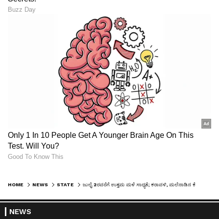
HOME
NEWS
STATE
ಜುಲೈ 2ರವರೆಗೆ ಉತ್ತಮ ಮಳೆ ಸಾಧ್ಯತೆ; ಕರಾವಳಿ, ಮಲೆನಾಡಿನ ಕೆಲ ಪ್ರದೇಶಕ್ಕೆ ಆರೆಂಜ್ ಅಲರ್ಟ್
NEWS