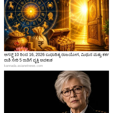
3
3
Image Credit :
ANI
ರಾಯಚೂರಿನಲ್ಲಿ ಗರಿಷ್ಠ ತಾಪಮಾನ ದಾಖಲು
ಗೋಕರ್ಣದಲ್ಲಿ 6 ಸೆಂ.ಮೀ., ಹೊನ್ನಾವರ, ಕಾರವಾರ ತಲಾ 5,
ಕುಂದಾಪುರ 4, ಅಂಕೋಲ ಹಾಗೂ ತಿಪಟೂರಿನಲ್ಲಿ ತಲಾ 3
ಸೆಂ.ಮೀ. ಮಳೆಯಾಗಿದೆ. ಮತ್ತೊಂದೆಡೆ ರಾಯಚೂರಿನಲ್ಲಿ
ಗರಿಷ್ಠ ತಾಪಮಾನ 37 ಡಿಗ್ರಿ ಸೆಲ್ಸಿಯಸ್ ದಾಖಲಾಗಿದೆ ಎಂದು
ಇಲಾಖೆ ತಿಳಿಸಿದೆ.