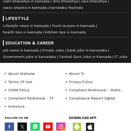
rashi bhavishya in kannada
dina bhavishya
vara bhavishya
vastu shastra in kannada
karnataka festivals
LIFESTYLE
Lifestyle news in kannada
food recipes in kannada
health tips in kannada
kitchen tips in kannada
EDUCATION & CAREER
job news in kannada
Private Jobs
bank jobs in karnataka
Government jobs in karnataka
Central Govt Jobs in Kannada
IT Jobs
About Website
About Tv
Terms Of Use
Privacy Policy
CSAM Policy
Complaint Redressal - Website
Complaint Redressal - TV
Compliance Report Digital
Investors
FOLLOW US ON
DOWNLOAD APP