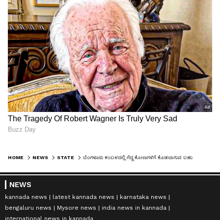
HOME
NEWS
STATE
ಬೆಂಗಳೂರು ಕಂಬಳದಲ್ಲಿ ಗೆದ್ದ ಕೋಣಗಳಿಗೆ ಕೊಡಲಾಗುವ ಬಹುಮಾನ ಎಷ್ಟು ಗೊತ್ತಾ?
NEWS
kannada news
latest kannada news
karnataka news
bengaluru news
Mysore news
india news in kannada
international news in kannada