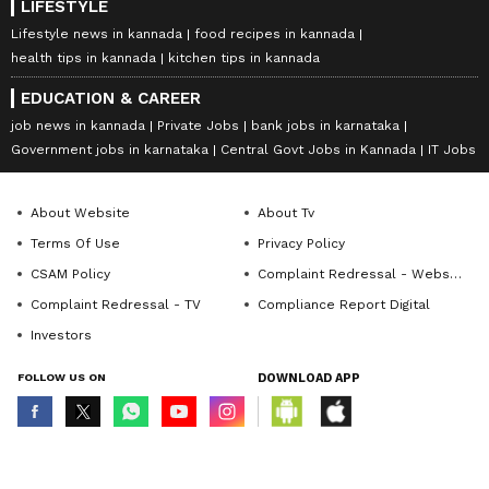
LIFESTYLE
Lifestyle news in kannada
food recipes in kannada
health tips in kannada
kitchen tips in kannada
EDUCATION & CAREER
job news in kannada
Private Jobs
bank jobs in karnataka
Government jobs in karnataka
Central Govt Jobs in Kannada
IT Jobs
About Website
About Tv
Terms Of Use
Privacy Policy
CSAM Policy
Complaint Redressal - Website
Complaint Redressal - TV
Compliance Report Digital
Investors
FOLLOW US ON
DOWNLOAD APP
© Copyright 2026 Asianxt Digital Technologies Private Limited (Formerly
known as Asianet News Media & Entertainment Private Limited) | All Rights
Reserved