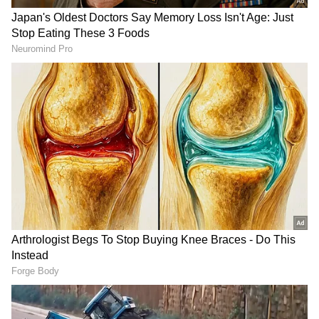
DOWNLOAD APP
ಕರ್ನಾಟಕ, ಭಾರತ (
India News
) ಮತ್ತು ಜಗತ್ತಿನ
ಕ್ಷಣಕ್ಷಣದ ಕನ್ನಡ ಸುದ್ದಿ (
Kannada News
)
ಅಪ್ಡೇಟ್‌ಗಳಿಗಾಗಿ ಏಷ್ಯಾನೆಟ್ ಸುವರ್ಣ ನ್ಯೂಸ್‌ ಫಾಲೋ
ಮಾಡಿ. ಬ್ರೇಕಿಂಗ್ ಸುದ್ದಿ (
Latest Kannada News
),
ವಿಶೇಷ ವರದಿಗಳು ಮತ್ತು ನೇರ ಪ್ರಸಾರಗಳೊಂದಿಗೆ
(
kannada news live
) ಸಂಪೂರ್ಣ ಮಾಹಿತಿ ಒಂದೇ
ಕ್ಲಿಕ್‌ನಲ್ಲಿ ಲಭ್ಯ. ಏಷ್ಯಾನೆಟ್ ಸುವರ್ಣ ನ್ಯೂಸ್ ಅಧಿಕೃತ
ಆ್ಯಪ್ ಡೌನ್‌ಲೋಡ್ ಮಾಡಿ ಹಾಗು ಎಲ್ಲಾ ಅಪ್‌ಡೇಟ್
ಗಳನ್ನು ಪಡೆಯಿರಿ