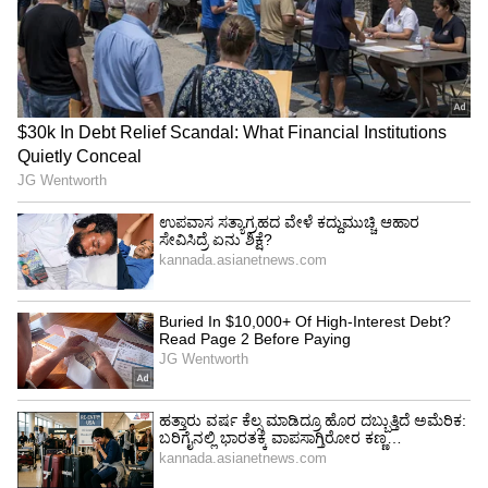
ಬೆಂಗಳೂರು ಆಪರೇಷನ್‌ ಲೆಪರ್ಡ್ ಸಕ್ಸಸ್‌, ಆದ್ರೆ
ಪೇಶಂಟ್‌ ಚಿರತೆ ಡೆಡ್
ಕನೆಹಲಗೆ ಎಂಬುದು ಕಂಬಳದಲ್ಲಿ ಅತ್ಯಂತ ಆಕರ್ಷಣೀಯ
ವಿಭಾಗವಾಗಿದ್ದು ಕೋಣಗಳ ಓಟಕ್ಕಿಂತ ಓಟದ ಭರದಲ್ಲಿ ಎಷ್ಟು
ಎತ್ತರಕ್ಕೆ ನೀರು ಚಿಮ್ಮಲಿದೆ ಎಂಬುದರ ಮೇಲೆ ಡಿಸೈಡ್
ಆಗುತ್ತದೆ. ಉಳಿದಂತೆ ಅಡ್ಡ ಹಲಗೆ ಅಡ್ಡಲಾಗಿರುವ ಹಲಗೆಯ
ಮೇಲೆ ನಿಂತು ಓಡುವುದು, ಹಗ್ಗ ಮತ್ತು ನೇಗಿಲು ಕಟ್ಟಿ ಓಡಿಸುವ
ವಿಭಾಗಗಳಿವೆ. ಕೋಣದ ಹಲ್ಲಿನ ಆಧಾರದಲ್ಲಿ ಹಿರಿಯ ಮತ್ತು
ಕಿರಿಯ ವಿಭಾಗ ಎಂದು ಡಿಸೈಡ್ ಮಾಡಲಾಗುತ್ತದೆ. ಇದನ್ನು
ನಿರ್ಧರಿಸಲು ಕಂಬಳ ನಡೆಯುವಾಗ ವಿಶೇಷ ತಜ್ಞರ ತಂಡ
ಕಂಬಳದಲ್ಲಿರುತ್ತದೆ. ಇದೇ ಬರುವ ನವೆಂಬರ್ 25, 26 ರಂದು