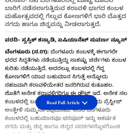
ಸಿಲಿಕಾನ್‌ ಸಿಟಿ ಬೆಂಗಳೂರಿನಲ್ಲಿ ಮೊಟ್ಟ ಮೊದಲ
ಬಾರಿಗೆ ನಡೆಸಲಾಗುತ್ತಿರುವ ಕರಾವಳಿ ಭಾಗದ ಕಂಬಳ
ಮಹೋತ್ಸವದಲ್ಲಿ ಗೆಲ್ಲುವ ಕೋಣಗಳಿಗೆ ಭಾರಿ ಮೊತ್ತದ
ನಗದು ಹಾಗೂ ಚಿನ್ನವನ್ನು ನೀಡಲಾಗುತ್ತದೆ.
ವರದಿ- ಸ್ವಸ್ತಿಕ್ ಕನ್ಯಾಡಿ, ಏಷಿಯಾನೆಟ್ ಸುವರ್ಣ ನ್ಯೂಸ್
ಬೆಂಗಳೂರು (ನ.01):
ಬೆಂಗಳೂರು ಕಂಬಳಕ್ಕೆ ಈಗಾಗಲೇ
ಭರದ ಸಿದ್ದತೆಗಳು ನಡೆಯುತ್ತಿದ್ದು ಸಾಕಷ್ಟು ಚರ್ಚೆಗಳು ಕಂಬಳ
ಕುರಿತು ನಡೆಯುತ್ತಿದೆ. ಅದರಲ್ಲೂ ಕಂಬಳದಲ್ಲಿ ಗೆದ್ದ
ಕೋಣಗಳಿಗೆ ಯಾವ ಬಹುಮಾನ ಸಿಗುತ್ತೆ ಅನ್ನೋದು
ಸಹಜವಾಗಿ ಕರಾವಳಿಯೇತರ ಜನರಿಗಿರುವ ಕುತೂಹಲ.
ಜೊತೆಗೆ ಅನೇಕ ಕರಾವಳಿಗರಿಗೂ ಈ ಡೌಟ್ ಇದೆ. ಅನೇಕ ಸಲ
ಕಂಬಳದಲ್ಲಿ ಬಹುಮಾನಕ್ಕಿಂತ ಗೆಲ್ಲುವುದೇ ಒಂದು ಪ್ರೆಸ್ಟೀಜ್
Read Full Article
ಅಂತ್ಹೇಳಿ ಸುಮ್ಮನಾಗುವುದುಂಟು. ಆದರೆ ಬೆಂಗಳೂರು
ಕಂಬಳದಲ್ಲಿ ಬಹುಮಾನವೂ ಭರಪೂರ್ ಇದ್ದು ಆಕರ್ಷಕ
ನಗದು ಮತ್ತು ಚಿನ್ನ ಹಾಗೂ ಚಿನ್ನದ ಪದಕಗಳನ್ನೊಳಗೊಂಡ