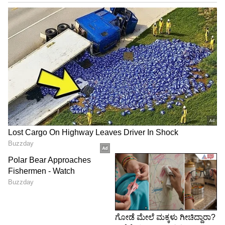
ಇನ್ನೊಬ್ಬ ಬಳಕೆದಾರ,
“ಇಲ್ಲಿ ಜನರಿಗೆ ಒಬ್ಬ ಗರ್ಲ್‌ಫ್ರೆಂಡ್ ಕೂಡ ಸಿಗುತ್ತಿಲ್ಲ, ಆದರೆ
ಇವನಿಗೆ ಮೂವರು!” ಎಂದು ತಮಾಷೆ ಮಾಡಿದ್ದಾರೆ.
ಕೆಲವರು ಆ ಯುವಕನ “ಅದೃಷ್ಟ”ವನ್ನು ಹೊಗಳುತ್ತಿದ್ದರೆ, ಇನ್ನೂ
ಕೆಲವರು ಅವನನ್ನು “ಅತಿ ಆತ್ಮವಿಶ್ವಾಸದ ಆಟಗಾರ” ಎಂದು
ಕರೆಯುತ್ತಿದ್ದಾರೆ.
ನಿಜವೇ ಅಥವಾ ಸ್ಕ್ರಿಪ್ಟೆಡ್ ವಿಡಿಯೋ?
ಈ ಘಟನೆ ನಿಜವಾಗಿಯೇ ನಡೆದಿದೆಯೇ ಅಥವಾ ಕೇವಲ
ಮನರಂಜನೆಗಾಗಿ ಸ್ಕ್ರಿಪ್ಟ್ ಮಾಡಲಾದ ವೀಡಿಯೊವೋ
ಎಂಬುದು ಇನ್ನೂ ಸ್ಪಷ್ಟವಾಗಿಲ್ಲ. ಆದರೂ ಈ ಕ್ಲಿಪ್ ಮಾತ್ರ