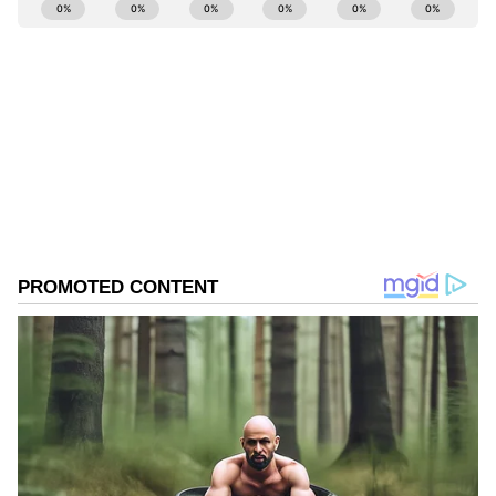
ABOUT THE AUTHOR
Sushma Hegde
SH
ಸುವರ್ಣ ನ್ಯೂಸ್ ಸುದ್ದಿ ಮಾಧ್ಯಮದ ಡಿಜಿಟಲ್ ವಿಭಾಗದಲ್ಲಿ ಕಳೆದ
ಮೂರು ವರ್ಷಗಳಿಂದ ಕೆಲಸ ಮಾಡುತ್ತಿದ್ದೇನೆ. ದೃಶ್ಯ ಮಾಧ್ಯಮ,
ಡಿಜಿಟಲ್‌ ಮಾಧ್ಯಮದಲ್ಲಿ 5 ವರ್ಷ ಕೆಲಸ ಮಾಡಿದ ಅನುಭವವಿದೆ.
SDM ಉಜಿರೆಯಲ್ಲಿ ಪತ್ರಿಕೋದ್ಯಮದ ಸ್ನಾತಕೋತ್ತರ ಪದವಿ.
ಸಂಬಂಧಗಳು
ಸುದ್ದಿಲೋಕದಲ್ಲಿ ರಾಜಕೀಯ, ದೇಶ, ಜ್ಯೋತಿಷ್ಯ, ಜೀವನಶೈಲಿ,
ಗೋವಾ
ಪ್ರೀತಿ
ವಾಣಿಜ್ಯ, ಕ್ರೈಂ ಸುದ್ದಿಗಳಲ್ಲಿ ಆಸಕ್ತಿ.