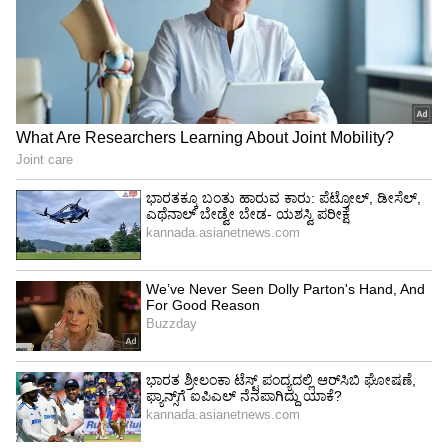
ಮತ್ತೊಬ್ಬರು,
“ಆ ಹುಡುಗ ಎಲ್ಲರಿಗೂ ರೀಚಾರ್ಜ್ ಮಾಡಿಸಿ, ಖರ್ಚು ಭರಿಸಿ
ಕೊನೆಯಲ್ಲಿ ಹೀಗೆ ಸಿಕ್ಕಿಬಿದ್ದ!” ಎಂದು ಕಾಮೆಂಟ್ ಮಾಡಿದ್ದಾರೆ.