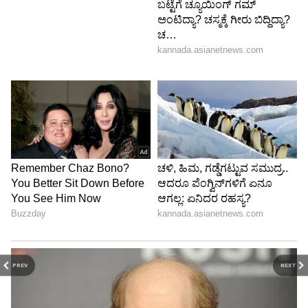
ಸಾಮಾಜಿಕ ಜಾಲತಾಣಗಳಲ್ಲಿ ಭಾರೀ ವೈರಲ್ ಆಗಿದ್ದು,
ಲಕ್ಷಾಂತರ ಜನರು ವೀಕ್ಷಿಸುತ್ತಿದ್ದಾರೆ.
ಇತ್ತೀಚಿನ ದಿನಗಳಲ್ಲಿ ಜನರು ಕೇವಲ ಜಗಳಗಳನ್ನಷ್ಟೇ ಅಲ್ಲ,
ಇಂತಹ ವಿಚಿತ್ರ ಮತ್ತು ಮನರಂಜನಾತ್ಮಕ ಘಟನೆಗಳನ್ನೂ
ಹೆಚ್ಚು ಆಸಕ್ತಿಯಿಂದ ನೋಡುತ್ತಿದ್ದಾರೆ. ಅದಕ್ಕಾಗಿಯೇ ಈ
“ಗೋವಾ ಫ್ಲೈಟ್ ಲವ್ ಡ್ರಾಮಾ” ಈಗ ಇಂಟರ್ನೆಟ್‌ನ ಹೊಸ
ಹಾಟ್ ಟಾಪಿಕ್ ಆಗಿದೆ.
PREV
NEXT