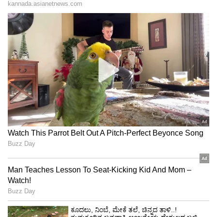
ಮಾಹಿತಿಯನ್ನು ಪತ್ರ ಮುಖೇನ ಕಂಪೆನಿಗೂ ಕಳುಹಿಸಿ, ಇತರ
ಉದ್ಯೋಗಿಗಳ ಜೀವ ಕಾಪಾಡುವಂತೆ ತಿಳಿಸಿದ್ದಾರೆ.
ನಗುಮೊಗದಿಂದಲೇ ರ‍್ಯಾಂಪ್ ವಾಕ್ ಮುಗಿಸಿ, ಸಾವನ್ನು
ಜಯಿಸಲು ಆಸ್ಪತ್ರೆಗೆ ದಾಖಲಾದ ನಟಿ ಹಿನಾ ಖಾನ್!