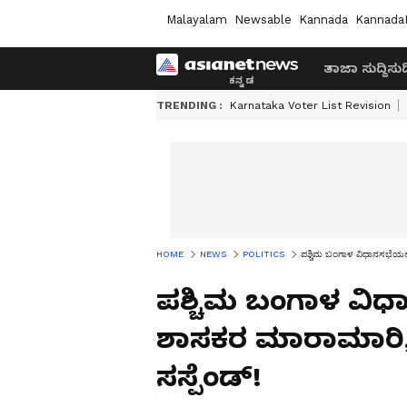
Malayalam
Newsable
Kannada
Kannada
ತಾಜಾ ಸುದ್ದಿ
ಸುದ್
TRENDING :
Karnataka Voter List Revision
HOME
NEWS
POLITICS
ಪಶ್ಚಿಮ ಬಂಗಾಳ ವಿಧಾನಸಭೆಯಲ್ಲ
ಪಶ್ಚಿಮ ಬಂಗಾಳ ವಿಧಾ
ಶಾಸಕರ ಮಾರಾಮಾರಿ, 
ಸಸ್ಪೆಂಡ್!