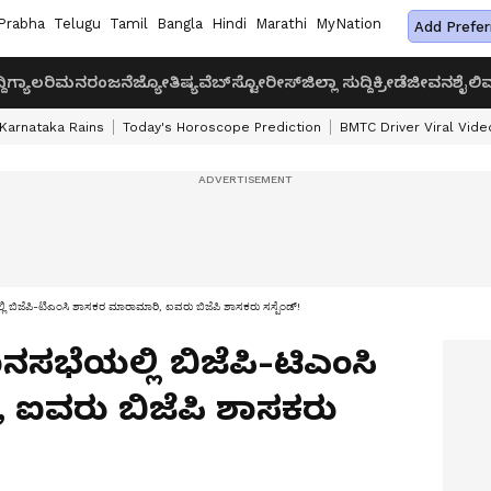
Prabha
Telugu
Tamil
Bangla
Hindi
Marathi
MyNation
Add Prefer
ದಿ
ಗ್ಯಾಲರಿ
ಮನರಂಜನೆ
ಜ್ಯೋತಿಷ್ಯ
ವೆಬ್‌ಸ್ಟೋರೀಸ್
ಜಿಲ್ಲಾ ಸುದ್ದಿ
ಕ್ರೀಡೆ
ಜೀವನಶೈಲಿ
ವ
Karnataka Rains
Today's Horoscope Prediction
BMTC Driver Viral Vide
ಿ ಬಿಜೆಪಿ-ಟಿಎಂಸಿ ಶಾಸಕರ ಮಾರಾಮಾರಿ, ಐವರು ಬಿಜೆಪಿ ಶಾಸಕರು ಸಸ್ಪೆಂಡ್!
ನಸಭೆಯಲ್ಲಿ ಬಿಜೆಪಿ-ಟಿಎಂಸಿ
ಐವರು ಬಿಜೆಪಿ ಶಾಸಕರು