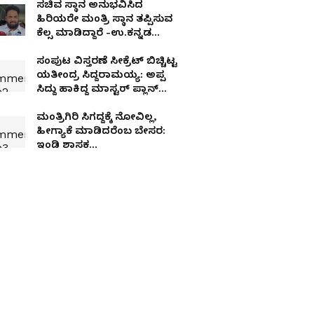
ಸಚಿವ ಸ್ಥಾನ ಅನುಭವಿಸಿದ
ಹಿರಿಯರೇ ಮಂತ್ರಿ ಸ್ಥಾನ ತಪ್ಪಿಸುವ
ಕೆಲ್ಸ ಮಾಡಿದ್ದಾರೆ -ಉ.ಕನ್ನಡ
ಕಾಂಗ್ರೆಸ್‌ನ ಅಸಲಿ ಸತ್ಯ ಬಿಚ್ಚಿಟ್ಟ
ಸೈಲ್
ಸಂಪುಟ ವಿಸ್ತರಣೆ ಸೀಕ್ರೆಟ್ ಬಿಚ್ಚಿಟ್ಟ
ಯತೀಂದ್ರ ಸಿದ್ದರಾಮಯ್ಯ: ಅಪ್ಪ
ಸಿದ್ದು ಹಾಕಿದ್ದ ಮಾಸ್ಟರ್ ಪ್ಲಾನ್
ರಿವೀಲ್
ಮಂತ್ರಿಗಿರಿ ಸಿಗದ್ದಕ್ಕೆ ನೋವಿಲ್ಲ,
ಹೀಗ್ಯಾಕೆ ಮಾಡಿದರೆಂಬ ಬೇಸರ:
ಇಂಡಿ ಶಾಸಕ
ಯಶವಂತರಾಯಗೌಡ ಪಾಟೀಲ