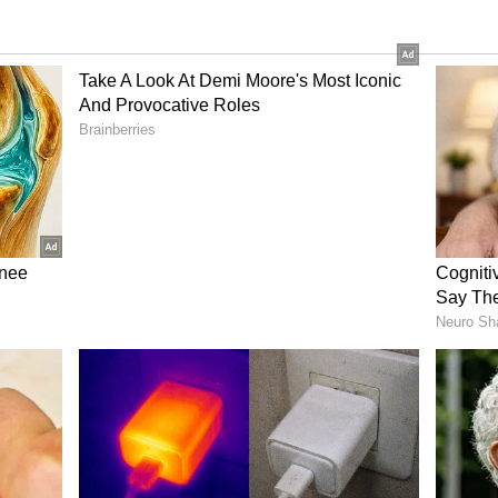
ದೇಶ ನೀಡಿದ ಕಲ್ಕತ್ತಾ ಹೈಕೋರ್ಟ್!
ಟಿಎಂಸಿ ಶಾಸಕರು ನನ್ನನ್ನು ತಳ್ಳಿದ್ದಯ ಮಾತ್ರವಲ್ಲದೆ, ಕೈ
ತಿಗ್ಗಾ ಆರೋಪಿಸಿದ್ದಾರೆ. ತಮ್ಮ ಅಂಗಿಯನ್ನೂ ಹರಿಯುವ
ೆಪಿ ಶಾಸಕ ಮತ್ತು ಬಂಗಾಳ ವಿಧಾನಸಭೆಯ ವಿರೋಧ ಪಕ್ಷದ
 ಹೊರಗೆ ಘೋಷಣೆಗಳನ್ನು ಕೂಗಿದರು.
ಾಂಡದ ಪ್ರಮುಖ ಆರೋಪಿ ಸೆರೆ