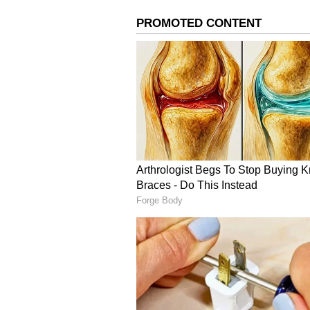
Birbhum Violence ಸಿಬಿಐ ತನಿಖೆಗೆ ಆ
ವಿಧಾನಸಭೆಯ ಹೊರಗೆ ನಡೆದ ಪ್ರತಿಭಟನೆಯಲ್ಲಿ 
ಮಾಡಿದ್ದಾರೆ ಎಂದು ಬಿಜೆಪಿ ಶಾಸಕ ಮನೋಜ್ 
ಪ್ರಯತ್ನ ಮಾಡಿದ್ದಾರೆ. ಇದಾದ ನಂತರ ಬಿಜ
ನಾಯಕ ಶುಭೇಂದು ಅಧಿಕಾರಿ ವಿಧಾನಸಭೆಯ
Birbhum Violence: ಬಂಗಾಳ ಹತ್ಯಾಕ