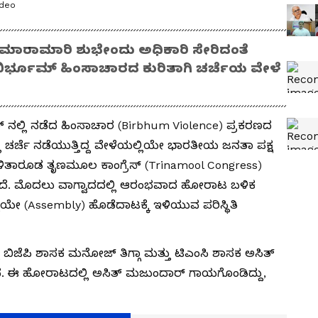
ideo
 ಮಾರಾಮಾರಿ ಶುಭೇಂದು ಅಧಿಕಾರಿ ಸೇರಿದಂತೆ
 ಭಿರ್ಭೂಮ್ ಹಿಂಸಾಚಾರದ ಕುರಿತಾಗಿ ಚರ್ಚೆಯ ವೇಳೆ
ೂಮ್ ನಲ್ಲಿ ನಡೆದ ಹಿಂಸಾಚಾರ (Birbhum Violence) ಪ್ರಕರಣದ
ಿ ಚರ್ಚೆ ನಡೆಯುತ್ತಿದ್ದ ವೇಳೆಯಲ್ಲಿಯೇ ಭಾರತೀಯ ಜನತಾ ಪಕ್ಷ
ಳಿತಾರೂಡ ತೃಣಮೂಲ ಕಾಂಗ್ರೆಸ್ (Trinamool Congress)
ಿದೆ. ಮೊದಲು ವಾಗ್ವಾದದಲ್ಲಿ ಆರಂಭವಾದ ಹೋರಾಟ ಬಳಿಕ
 (Assembly) ಹೊಡೆದಾಟಕ್ಕೆ ಇಳಿಯುವ ಪರಿಸ್ಥಿತಿ
 ಬಿಜೆಪಿ ಶಾಸಕ ಮನೋಜ್ ತಿಗ್ಗಾ ಮತ್ತು ಟಿಎಂಸಿ ಶಾಸಕ ಅಸಿತ್
. ಈ ಹೋರಾಟದಲ್ಲಿ ಅಸಿತ್ ಮಜುಂದಾರ್ ಗಾಯಗೊಂಡಿದ್ದು,