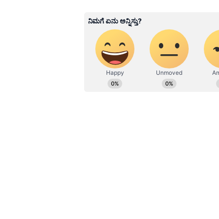
SN
Suvarna News
"
ಇತ್ತೀಚಿನ ಮಾಹಿತಿಯ ಪ್ರಕಾರ, ಶುಭೇಂದು ಅ
ಅಮಾನತುಗೊಳಿಸಲಾಗಿದೆ. ಅಮಾನತುಗೊಂಡಿ
ತಿಗ್ಗಾ, ನರಹರಿ ಮಹತೋ, ಶಂಕರ್ ಘೋಷ್, 
ಅವರನ್ನು ಅಮಾನತುಗೊಳಿಸಲಾಗಿದೆ.
ಇಂದು ಬಂಗಾಳ ವಿಧಾನಸಭೆಯ ಬಜೆಟ್ ಅಧಿವ
ಶಾಸಕರು ವಿಧಾನಸಭೆಯಿಂದ ಹೊರಬಂದಿದ್ದಾರೆ
ವಿಧಾನಸಭೆಯಲ್ಲಿ ಚರ್ಚೆ ಮಾಡಲು ಬಿಜೆಪಿ 
ವ್ಯಕ್ತಪಡಿಸಿದ್ದು ಮಾತ್ರವಲ್ಲದೆ ಹಲ್ಲೆಗೆ 
ಶಾಸಕರು ಆರೋಪಿಸಿದ್ದಾರೆ.