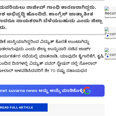
ಂದುವರಿಯಲು ರಾಜೀವ್‌ ಗಾಂಧಿ ಕಾರಣರಾಗಿದ್ದರು.
ದೇಶ ಅಭಿವೃದ್ಧಿ ಹೊಂದಿದೆ. ಕಾಂಗ್ರೆಸ್‌ ಜಾತ್ಯಾತೀತ
ಬೇಕಾದರೂ ನಾಯಕರಾಗಿ ಬೆಳೆಯಬಹುದು ಎಂದು ಜಿಲ್ಲಾ
ದರು.
ೇಡಿಕೆ ಜಾಸ್ತಿಯಾಗಿದ್ದರಿಂದ ವಿದ್ಯುತ್‌ ಕೊರತೆ ಉಂಟಾಗಿದ್ದು
ಮಾಡಲಾಗುವುದು ಎಂದು ಜಿಲ್ಲಾ ಉಸ್ತುವಾರಿ ಸಚಿವ ಜಾರ್ಜ್‌
 ಕಾರ್ಯಕರ್ತರ ಸಭೆಯಲ್ಲಿ ಮಾತನಾಡಿ, ಯಾವುದೇ ಕೈಗಾರಿಕೆಗೆ, ಕೃಷಿ
ುಂದಿನ ದಿನಗಳಲ್ಲಿ ವಿದ್ಯುತ್‌ ಪವರ್ ಸ್ಟೇಷನ್‌ ನಲ್ಲಿ ಸೋಲಾರ್‌
 ಸೋಲಾರ್ ಅಳವಡಿಸಿದವರಿಗೆ ಶೇ 70 ರಷ್ಟು ಸಹಾಯಧನ
anet suvarna news ಅನ್ನು ಆಯ್ಕೆ ಮಾಡಿಕೊಳ್ಳಿ
READ FULL ARTICLE