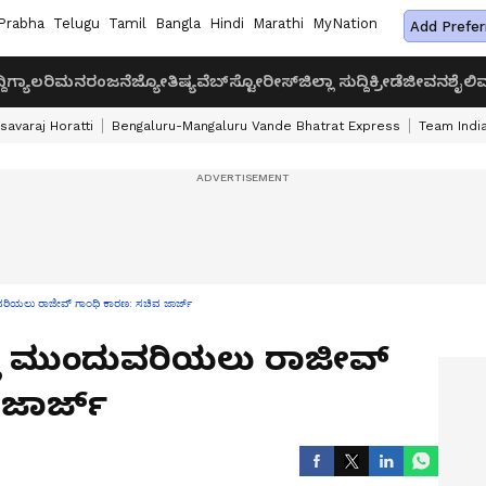
Prabha
Telugu
Tamil
Bangla
Hindi
Marathi
MyNation
Add Prefer
ದಿ
ಗ್ಯಾಲರಿ
ಮನರಂಜನೆ
ಜ್ಯೋತಿಷ್ಯ
ವೆಬ್‌ಸ್ಟೋರೀಸ್
ಜಿಲ್ಲಾ ಸುದ್ದಿ
ಕ್ರೀಡೆ
ಜೀವನಶೈಲಿ
ವ
savaraj Horatti
Bengaluru-Mangaluru Vande Bhatrat Express
Team India
ುವರಿಯಲು ರಾಜೀವ್‌ ಗಾಂಧಿ ಕಾರಣ: ಸಚಿವ ಜಾರ್ಜ್‌
್ಲಿ ಮುಂದುವರಿಯಲು ರಾಜೀವ್‌
ಜಾರ್ಜ್‌