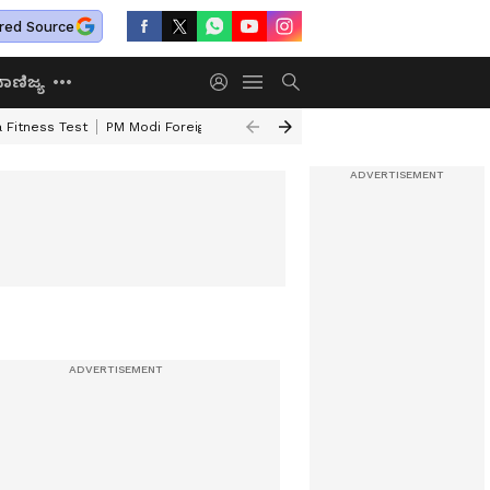
red Source
ಾಣಿಜ್ಯ
 Fitness Test
PM Modi Foreign Travel Expenditure
Valmiki Corporatio