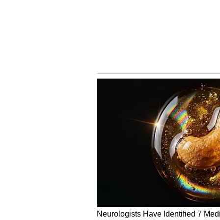
ಮನವಿ ನೀಡಿದರು. ಪಪಂ ಸದಸ್ಯೆ ಜುಬೇದ ಸಂವಿಧ
ಬೈಲು ನಟರಾಜ, ಮುಖಂಡರಾದ ಪಿ.ಆರ್.ಸದಾಶ
ಮತ್ತಿತರರು ಇದ್ದರು.