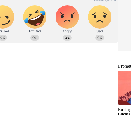
ಡಿಗರ ಅಸ್ಮಿತೆಯ ಸಂಕೇತ. ಸದಾ ಕರುನಾಡು, ನುಡಿ, ಸಂಸ್ಕೃತಿ ಪರ ಧ್ವನಿ
ಪ್ರಕಟಗೊಳ್ಳುವ ಸುದ್ದಿಗಳು ಸುವರ್ಣ ನ್ಯೂಸ್ ವೆಬ್‌ಸೈಟಲ್ಲೂ ಲಭ್ಯ.
ುಮಂತ್‌ ಉತ್ತಮ ಕೆಲಸ ಮಾಡಿ ಜಿಲ್ಲೆಯ 5 ಶಾಸಕರನ್ನು ಗೆಲ್ಲಿಸಿ ಕೊಂಡು
ರು ಮಂತ್ರಿಯಾಗಲಿಲ್ಲ. ಆದರೂ, ಶಾಸಕ ರಾಜೇಗೌಡರು ಒಳ್ಳೆಯ
ಿಗೆ ಹತ್ತಿರವಾಗಿದ್ದಾರೆ. ಅವರು ಯಾವುದೇ ಯೋಜನೆ ತಂದರೂ ನನ್ನ
್ಯ ಎಂ.ಶ್ರೀನಿವಾಸ್ ಬಹಳ ಹಿಂದಿನಿಂದಲೂ ನನಗೆ ಪರಿಚಯ.
ಲ್ಲ, ರಾಜ್ಯಕ್ಕೂ ಉಪಯೋಗವಾಗಲಿದೆ. ಕಾಂಗ್ರೆಸ್‌ ಪಕ್ಷ 5 ಗ್ಯಾರಂಟಿ
ನ್ನು ಜಾರಿಗೆ ತಂದಿದ್ದೇವೆ ಎಂದರು.
ಉಸ್ತುವಾರಿ ಸಚಿವರು ಎಷ್ಟೇ ಕೆಲಸದ ಒತ್ತಡ ಇದ್ದರೂ ಪಕ್ಷದ
ೆರೆಯುತ್ತಾರೆ. ಕಾಂಗ್ರೆಸ್‌ ವಿವಿಧ ರಾಜ್ಯಗಳ ಚುನಾವಣಾ ಕಮಿಟಿ