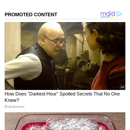
ಹೋಗ್ತಿದ್ದಾರೆ': ಅಬಕಾರಿ ಬೆಲೆ ಏರಿಕೆಗೆ ಹೆಚ್. ವಿಶ್ವನಾಥ್
ಆಕ್ರೋಶ!
ಪ್ರಧಾನಿ ಕರೆಗೆ ಓಗೊಟ್ಟ ಸಿದ್ದರಾಮಯ್ಯ ಸಲಹೆಗಾರ
ಪೊನ್ನಣ್ಣ: ಬಹು ದೊಡ್ಡ ನಿರ್ಧಾರ- ಪತ್ರ ವೈರಲ್​
DOWNLOAD APP
ಕರ್ನಾಟಕ, ಭಾರತ (
India News
) ಮತ್ತು ಜಗತ್ತಿನ