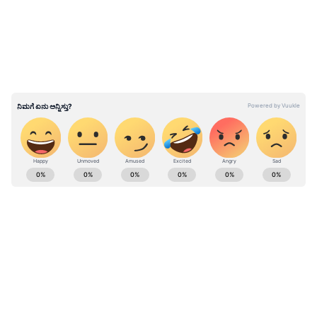
ಕೋಟೆಹುಂಡಿ ಮಹದೇವ ವಿರುದ್ಧವೂ ಆಕ್ರೋಶ
ವ್ಯಕ್ತಪಡಿಸಿರುವ ಹೆಚ್‌ ವಿಶ್ವನಾಥ್‌, 'ನಿನಗೆ 55 ಲಕ್ಷ ರೂ. ಸಾಲ
ಕೊಡಲು ಹಣ ಎಲ್ಲಿಂದ ಬಂತು?' ಎಂದು ನೇರವಾಗಿ ಪ್ರಶ್ನಿಸಿ
ಹೊಸ ವಿವಾದಕ್ಕೆ ನಾಂದಿ ಹಾಡಿದ್ದಾರೆ.
ABOUT THE AUTHOR
Ravi Janekal
RJ
ಪ್ರಸ್ತುತ, ಏಷಿಯಾನೆಟ್ ಸುವರ್ಣನ್ಯೂಸ್‌ನಲ್ಲಿ ಉಪ ಸಂಪಾದಕ.
ಪತ್ರಿಕೋದ್ಯಮದಲ್ಲಿ 8 ವರ್ಷಗಳ ಅನುಭವ. ವಾರ್ತಾ ಮತ್ತು
ಸಾರ್ವಜನಿಕ ಸಂಪರ್ಕ ಇಲಾಖೆಯಲ್ಲಿ ನ್ಯೂಸ್ ಮಾನಿಟರಿಂಗ್ ಆಗಿ
ಹಲವು ವರ್ಷಗಳ ಸೇವೆ, ಕೊರೊನಾ ವಾರಿಯರ್ಸ್ ಅವಾರ್ಡ್,
ಮೈಸೂರು
ಮೂಲತಃ ರಾಯಚೂರು ಜಿಲ್ಲೆಯ ಜಾನೇಕಲ್ ಗ್ರಾಮದವರಾದ ಇವರು
ಯತೀಂದ್ರ ಸಿದ್ದರಾಮಯ್ಯ
ರಾಜಕೀಯ ಸುದ್ದಿ
Related Articles
ಓದು, ಬರೆವಣಿಗೆ ಮತ್ತು ಸಾಹಿತ್ಯಾಸಕ್ತರು.
'ಬಿಯರ್ ಬೆಲೆ ಏರಿಸಿದ್ದಕ್ಕೆ ಮಕ್ಕಳು ಗಾಂಜಾ ಮೊರೆ