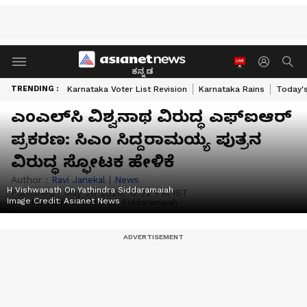
ಕನ್ನಡ
TRENDING :
Karnataka Voter List Revision
Karnataka Rains
Today'
ಎಂಎಲ್‌ಸಿ ವಿಶ್ವನಾಥ ವಿರುದ್ಧ ಎಫ್‌ಐಆರ್
ಪ್ರಕರಣ: ಸಿಎಂ ಸಿದ್ದರಾಮಯ್ಯ ಪುತ್ರನ
ವಿರುದ್ಧ ಸ್ಫೋಟಕ ಹೇಳಿಕೆ
Author :
Ravi Janekal
|
News
H Vishwanath On Yathindra Siddaramaiah
Published :
May 20 2026, 12:22 PM IST
Image Credit:
Asianet News