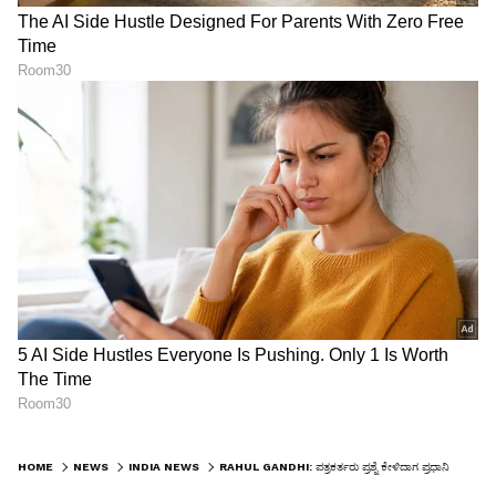
HOME
NEWS
INDIA NEWS
RAHUL GANDHI: ಪತ್ರಕರ್ತರು ಪ್ರಶ್ನೆ ಕೇಳಿದಾಗ ಪ್ರಧಾನಿ ಮೋದಿ ಓಡಿಹೋಗಿದ್ದೇಕೆ? ರಾಹುಲ್ ಗಾಂಧಿ ವಾಗ್ದಾಳಿ