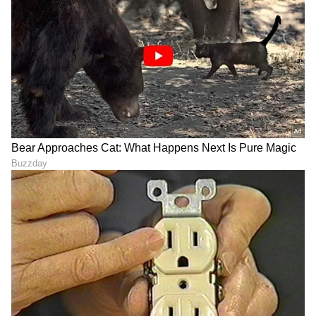
(ಈ ಸುದ್ದಿಯ ಹೆಡ್‌ಲೈನ್ ಹೊರತುಪಡಿಸಿ, ಉಳಿದ ಭಾಗವನ್ನು
ಏಷ್ಯಾನೆಟ್ ನ್ಯೂಸಬಲ್ ಇಂಗ್ಲಿಷ್ ಸಿಬ್ಬಂದಿ ಸಂಪಾದಿಸಿಲ್ಲ
ಮತ್ತು ಇದನ್ನು ಸಿಂಡಿಕೇಟೆಡ್ ಫೀಡ್‌ನಿಂದ ಪ್ರಕಟಿಸಲಾಗಿದೆ.)