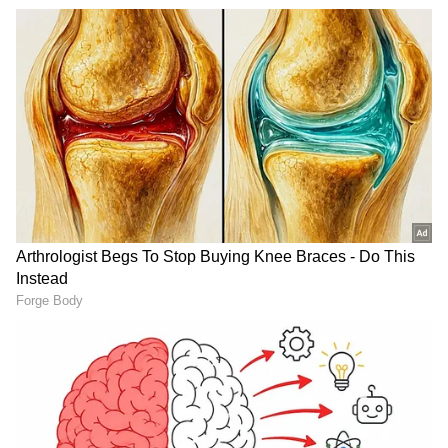
RECOMMENDED STORIES
ಆರ್ಥಿಕ ಪಾಲುದಾರಿಕೆ ಮತ್ತು ವ್ಯಾಪಾರ ಗುರಿಗಳು
ವ್ಯಾಪಾರ ಮತ್ತು ಹೂಡಿಕೆ, ಭಾರತ-EFTA ವ್ಯಾಪಾರ ಮತ್ತು
ಆರ್ಥಿಕ ಪಾಲುದಾರಿಕೆ ಒಪ್ಪಂದ (TEPA), ಹವಾಮಾನ
ಬದಲಾವಣೆ, ಇಂಧನ ಪರಿವರ್ತನೆ, ನೀಲಿ ಆರ್ಥಿಕತೆ, ಸಾಗರ