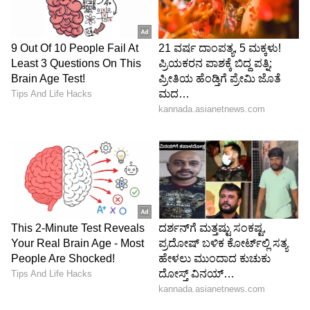
ಪರಿಸರ ಮತ್ತು ನವೀಕರಿಸಬಹುದಾದ ಇಂಧನ ಸಹಕಾರವನ್ನು
ಒತ್ತಿಹೇಳಿದ ನಾಯಕರು, ಕಾರ್ಬನ್ ಕ್ಯಾಪ್ಚರ್,
ಯುಟಿಲೈಸೇಶನ್ ಮತ್ತು ಸ್ಟೋರೇಜ್ (CCUS), ಕಡಲಾಚೆಯ
ಪವನ ಶಕ್ತಿಯಂತಹ ತಂತ್ರಜ್ಞಾನಗಳಲ್ಲಿ ಹೆಚ್ಚಿನ ಸಹಯೋಗಕ್ಕೆ
ಕರೆ ನೀಡಿದರು. ಭಾರತದ ಶುದ್ಧ ಇಂಧನ ಯೋಜನೆಗಳಲ್ಲಿ
ನಾರ್ವೆಯಿಂದ ದೊಡ್ಡ ಮಟ್ಟದ ಹೂಡಿಕೆಗೆ ಮನವಿ ಮಾಡಿದರು.
ಧ್ರುವ ಸಂಶೋಧನೆ ಮತ್ತು ನಾವೀನ್ಯತೆ
ಆರ್ಕ್ಟಿಕ್‌ನಲ್ಲಿ ಧ್ರುವ ಸಂಶೋಧನೆ ಮತ್ತು ಲಾಜಿಸ್ಟಿಕ್ಸ್ ಅನ್ನು
ಬಲಪಡಿಸಲು ನಾಯಕರು ಒಪ್ಪಿಕೊಂಡರು.