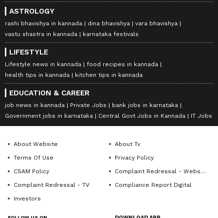
ASTROLOGY
rashi bhavishya in kannada
dina bhavishya
vara bhavishya
vastu shastra in kannada
karnataka festivals
LIFESTYLE
Lifestyle news in kannada
food recipes in kannada
health tips in kannada
kitchen tips in kannada
EDUCATION & CAREER
job news in kannada
Private Jobs
bank jobs in karnataka
Government jobs in karnataka
Central Govt Jobs in Kannada
IT Jobs
About Website
About Tv
Terms Of Use
Privacy Policy
CSAM Policy
Complaint Redressal - Website
Complaint Redressal - TV
Compliance Report Digital
Investors
FOLLOW US ON
DOWNLOAD APP