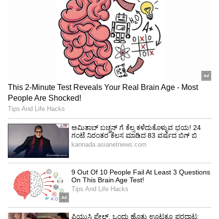
ವಿವಿಧ ಕ್ಷೇತ್ರಗಳಲ್ಲಿ ಸಹಕಾರ ವೃದ್ಧಿ
ನೀಲಿ ಆರ್ಥಿಕತೆ, ಹಡಗು ನಿರ್ಮಾಣ, ಹಸಿರು ಹಡಗುಯಾನ,
ಸುರಂಗ ಮತ್ತು ಮೂಲಸೌಕರ್ಯ, ಬಾಹ್ಯಾಕಾಶ, ಕೃತಕ
ಬುದ್ಧಿಮತ್ತೆ (AI), ರೋಬೋಟಿಕ್ಸ್, ಸೈಬರ್ ಭದ್ರತೆ,
ಮೀನುಗಾರಿಕೆ ಮತ್ತು ಜಲಚರ ಸಾಕಣೆ ಮುಂತಾದ ಕ್ಷೇತ್ರಗಳಲ್ಲಿ
ಸಹಕಾರವನ್ನು ಇನ್ನಷ್ಟು ಗಟ್ಟಿಗೊಳಿಸಲು ನಾಯಕರು ತಮ್ಮ
ತಂಡಗಳಿಗೆ ಸೂಚಿಸಿದರು. UNCLOS ತತ್ವಗಳನ್ನು
ಪುನರುಚ್ಚರಿಸಿದ ಅವರು, ಇಂಡೋ-ಪೆಸಿಫಿಕ್ ಓಷನ್ಸ್
ಇನಿಶಿಯೇಟಿವ್‌ಗೆ ನಾರ್ವೆ ಸೇರ್ಪಡೆಗೊಂಡಿದ್ದನ್ನು
ಸ್ವಾಗತಿಸಿದರು. 2026ರ ಜೂನ್‌ನಲ್ಲಿ ಫ್ರಾನ್ಸ್‌ನಲ್ಲಿ
ನಡೆಯಲಿರುವ 'ಭಾರತ್ ಇನ್ನೋವೇಟ್ಸ್ 2026'
ಕಾರ್ಯಕ್ರಮದಲ್ಲಿ ಭಾಗವಹಿಸುವಂತೆ ಪ್ರಧಾನಿ ಮೋದಿ