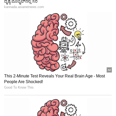
"ರಾಜಕೀಯ ಬೇಡ, ಸಿನಿಮಾನೇ ಪ್ರಾಣ":
ನಾಯಕರು ಒತ್ತಿ ಹೇಳಿದರು. TEPA ಅಡಿಯಲ್ಲಿ 100
ಕನಕೋತ್ಸವದಲ್ಲಿ ರಿಷಬ್ ಶೆಟ್ಟಿ | Rishab
ಬಿಲಿಯನ್ ಡಾಲರ್ ಹೂಡಿಕೆ ಮತ್ತು ಭಾರತದಲ್ಲಿ 1
Shetty speech | Suvarna News
ಮಿಲಿಯನ್ ಉದ್ಯೋಗ ಸೃಷ್ಟಿಯ ಗುರಿ ತಲುಪಲು ವಿವಿಧ
ಕ್ಷೇತ್ರಗಳಲ್ಲಿ ಒಟ್ಟಾಗಿ ಕೆಲಸ ಮಾಡುವಂತೆ ಉದ್ಯಮ
ಶೇ.50 ರಿಂದ ಶೇ.18 ಕ್ಕೆ TAX ಇಳಿಕೆ: ಮೋದಿ-
ಪ್ರತಿನಿಧಿಗಳನ್ನು ಪ್ರೋತ್ಸಾಹಿಸಿದರು.
ಟ್ರಂಪ್ ಐತಿಹಾಸಿಕ ಒಪ್ಪಂದ | India US
Trade Deal | Party Rounds