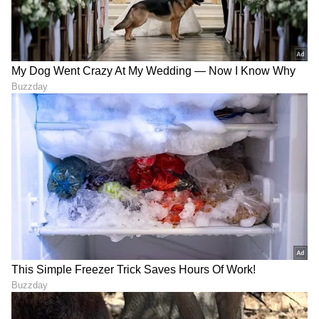
ಬಹುಪಕ್ಷೀಯ ವೇದಿಕೆಗಳಲ್ಲಿನ ಸಹಕಾರದ ಬಗ್ಗೆಯೂ
ಚರ್ಚಿಸಿದ ಅವರು, ಪ್ರಮುಖ ಪ್ರಾದೇಶಿಕ ಮತ್ತು ಜಾಗತಿಕ
ವಿಷಯಗಳ ಬಗ್ಗೆ ಅಭಿಪ್ರಾಯಗಳನ್ನು ವಿನಿಮಯ
ಮಾಡಿಕೊಂಡರು. ಸುಧಾರಿತ ವಿಶ್ವಸಂಸ್ಥೆಯ ಭದ್ರತಾ
ಮಂಡಳಿಯಲ್ಲಿ ಭಾರತದ ಖಾಯಂ ಸದಸ್ಯತ್ವಕ್ಕೆ ನಾರ್ವೆಯ
ಬೆಂಬಲವನ್ನು ನಾರ್ವೆ ಪ್ರಧಾನಿ ಪುನರುಚ್ಚರಿಸಿದರು.
ಗಡಿಯಾಚೆಗಿನ ಭಯೋತ್ಪಾದನೆ ಸೇರಿದಂತೆ ಎಲ್ಲಾ ರೀತಿಯ
ಭಯೋತ್ಪಾದನೆಯನ್ನು ನಾಯಕರು ಖಂಡಿಸಿದರು ಮತ್ತು ಈ
ಪಿಡುಗನ್ನು ಎದುರಿಸಲು ಜಾಗತಿಕವಾಗಿ ಸಂಘಟಿತ ಕ್ರಮಕ್ಕೆ ಕರೆ
ನೀಡಿದರು. ರಕ್ಷಣಾ ಸಹಕಾರ ಮತ್ತು ರಕ್ಷಣಾ ಕೈಗಾರಿಕಾ
ಸಹಯೋಗದಲ್ಲಿನ ಸಾಮರ್ಥ್ಯವನ್ನು ಅವರು ಗುರುತಿಸಿದರು.
ಡಿಜಿಟಲ್ ಪರಿವರ್ತನೆಗೆ ಚಾಲನೆ ನೀಡಲು 'ಡಿಜಿಟಲೈಸೇಶನ್
ಕುರಿತ ಜಂಟಿ ಕಾರ್ಯಕಾರಿ ಗುಂಪು' ಸ್ಥಾಪಿಸಲು
ಸಚಿವಾಲಯಗಳಿಗೆ ಸೂಚಿಸಿದರು. (ANI)