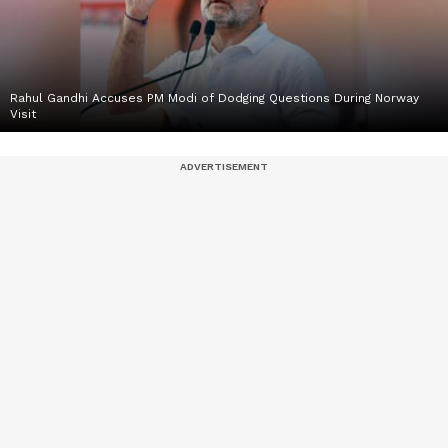
Rahul Gandhi Accuses PM Modi of Dodging Questions During Norway
Visit