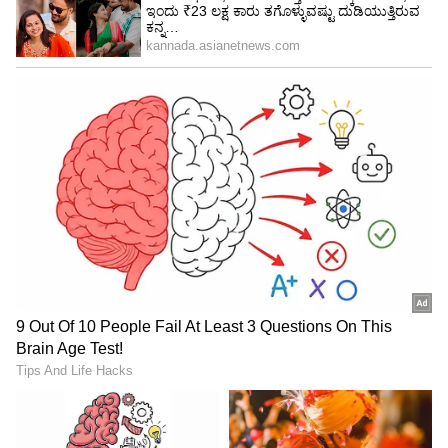
ನಾರ್ವೆಗೆ ಆಹ್ವಾನ ನೀಡಿದರು. ಅಲ್ಲದೆ, ಎರಡೂ ದೇಶಗಳ
ನಡುವೆ 'ಸ್ಟಾರ್ಟ್-ಅಪ್ ಇನ್ನೋವೇಶನ್ ಹಬ್' ಮತ್ತು 'ಗ್ರೀನ್
ಇನ್ನೋವೇಶನ್ ಹ್ಯಾಕಥಾನ್' ಸ್ಥಾಪಿಸುವಂತೆ ಅವರು ಸಲಹೆ
ನೀಡಿದರು.
ಹಸಿರು ಇಂಧನ ಮತ್ತು ತಂತ್ರಜ್ಞಾನಕ್ಕೆ ಒತ್ತು