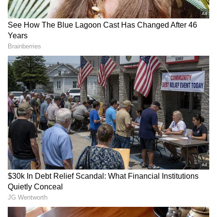
DOWNLOAD APP
ಕರ್ನಾಟಕ, ಭಾರತ (
India News
) ಮತ್ತು ಜಗತ್ತಿನ
ಕ್ಷಣಕ್ಷಣದ ಕನ್ನಡ ಸುದ್ದಿ (
Kannada News
)
ಅಪ್ಡೇಟ್‌ಗಳಿಗಾಗಿ ಏಷ್ಯಾನೆಟ್ ಸುವರ್ಣ ನ್ಯೂಸ್‌ ಫಾಲೋ
ಬಿಜೆಪಿ ಈಶ್ವರಪ್ಪ ಕೈಬಿಡಲ್ಲ, ಮುಂದೆ ಉನ್ನತ ಹುದ್ದೆ
ಮಾಡಿ. ಬ್ರೇಕಿಂಗ್ ಸುದ್ದಿ (
Latest Kannada News
),
ಸಿಗಲಿದೆ: ಕಾಶಿ ಪೀಠದ ಶ್ರೀಗಳು
ವಿಶೇಷ ವರದಿಗಳು ಮತ್ತು ನೇರ ಪ್ರಸಾರಗಳೊಂದಿಗೆ
(
kannada news live
) ಸಂಪೂರ್ಣ ಮಾಹಿತಿ ಒಂದೇ
ಕ್ಲಿಕ್‌ನಲ್ಲಿ ಲಭ್ಯ. ಏಷ್ಯಾನೆಟ್ ಸುವರ್ಣ ನ್ಯೂಸ್ ಅಧಿಕೃತ
ಕಾರ್ಯಕ್ರಮದಲ್ಲಿ ಸಾನ್ನಿಧ್ಯ ವಹಿಸಿದ್ದ ಬೆಕ್ಕಿನಕಲ್ಮಠದ
ಆ್ಯಪ್ ಡೌನ್‌ಲೋಡ್ ಮಾಡಿ ಹಾಗು ಎಲ್ಲಾ ಅಪ್‌ಡೇಟ್
ಡಾ.ಮಲ್ಲಿಕಾರ್ಜುನ ಮುರುಘರಾಜೇಂದ್ರ ಸ್ವಾಮೀಜಿ
ಗಳನ್ನು ಪಡೆಯಿರಿ.
ಮಾತನಾಡಿ, ಜಯಂತಿ ಆಚರಣೆ ಈಶ್ವರಪ್ಪನವರಿಗೆ ಕೇವಲ ನೆಪ
ಮಾತ್ರ. ಆ ಸಂದರ್ಭವನ್ನಿಟ್ಟುಕೊಂಡು ಈಶ್ವರಪ್ಪನವರ
ಕುಟುಂಬ ರಚನಾತ್ಮಕ ಕಾರ್ಯಕ್ರಮ ಹಮ್ಮಿಕೊಂಡಿದೆ.