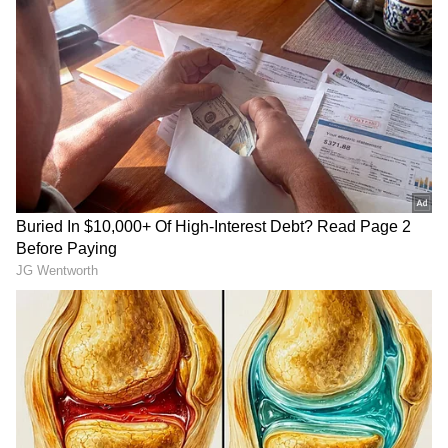
ಮಹಿಳೆಯರಿಗೆ ಆರ್ಥಿಕ ಸಹಕಾರ ನೀಡಿ ಆತ್ಮವಿಶ್ವಾಸ
ತುಂಬುವ ಕೆಲಸವನ್ನು ಮಾರಿಕಾಂಬಾ ಮೈಕ್ರೋ ಫೈನಾನ್ಸ್‌
ಮಾಡುತ್ತಾ ಬಂದಿದ್ದು, ದೊಡ್ಡ ಸಾಧನೆಯಾಗಿದೆ. ಅಲ್ಲದೆ
ವಸುದೈವ ಕುಟುಂಬಕಂ ಎನ್ನುವಂತೆ ಎಲ್ಲರೂ ತಮ್ಮ
ಕುಟುಂಬದ ರೀತಿಯಲ್ಲಿ ಅವರು ಅನೇಕ ರೀತಿಯ ನೆರವು
ನೀಡುತ್ತಾ, ಜನ್ಮದಿನದ ಸಂದರ್ಭದಲ್ಲಿ ರಕ್ತದಾನ ಶಿಬಿರ,
ಆರೋಗ್ಯ ತಪಾಸಣೆ, ಕನ್ನಡಕ ವಿತರಣೆ, ಪುಣ್ಯಕ್ಷೇತ್ರಗಳಿಗೆ
ಮಹಿಳೆಯರಿಗೆ ಪ್ರವಾಸ ಈ ರೀತಿಯಗಿ ಅನೇಕ ಧಾರ್ಮಿಕ,
ಸಾಂಸ್ಕೃತಿಕ ಮತ್ತು ಸಾಮಾಜಿಕ ಕಾರ್ಯಕ್ರಮ ಹಮ್ಮಿಕೊಳ್ಳುವ
ಮೂಲಕ ಎಲ್ಲರ ಕಣ್ಮಣಿಯಾಗಿದ್ದಾರೆ ಎಂದರು.
RECOMMENDED STORIES
ಮಹಿಳೆಯರಿಂದಲೇ ಅತ್ಯುತ್ತಮವಾಗಿ ಕುಟುಂಬ ನಿರ್ವಹಣೆ
ಸಾಧ್ಯ. ಮನೆಯೊಡತಿ ಇದ್ದಾಗ ಮಾತ್ರ ಮನೆಗೆ ಲಕ್ಷಣ. ಒಂದು
ಮನೆಯನ್ನು ಒಳಗಿರುವ ವಸ್ತುಗಳ ಮೇಲೆ ಅಳೆಯುವುದಲ್ಲ. ಆ
ಮನೆಯ ಸಂಸ್ಕಾರ ಮತ್ತು ಸಂಸ್ಕೃತಿಯನ್ನು ನೋಡಿ