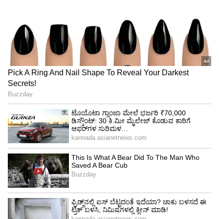
ಗೋಮಾತೆಗೆ ಗೌರವ ಕೊಡಬೇಕು. ನಿಮ್ಮ ಅಭಿಮಾನಕ್ಕೆ ನಾನು
ಚಿರಋುಣಿ ಎಂದರು.
ಕೆ.ಎಸ್. ಈಶ್ವರಪ್ಪಗೆ ಜೂನ್ 30 ನಿರ್ಣಯಕ ದಿನ:
ಸಂತೋಷ್‌ ಆತ್ಮಹತ್ಯೆ ಬಿ ರಿಪೋರ್ಟ್‌ ರದ್ದಾಗುವ ಭೀತಿ
ಪ್ರಾಸ್ತಾವಿಕವಾಗಿ ಮಾತನಾಡಿದ ಕೆ.ಈ. ಕಾಂತೇಶ್‌,
ಮಾರಿಕಾಂಬಾ ಮೈಕ್ರೋ ಫೈನಾನ್ಸ್‌ ಕೇವಲ ವ್ಯಾವಹಾರಿಕ
ಸಂಸ್ಥೆಯಲ್ಲ. ಸಂಸ್ಥೆಯ ಲಾಭದ ಅರ್ಧದಷ್ಟುಮಹಿಳೆಯರ ಮತ್ತ
ಸದಸ್ಯರ ಮಕ್ಕಳಿಗಾಗಿ ವಿನಿಯೋಗಿಸುತ್ತಿದ್ದೇವೆ. ಸುಮಾರು 70
ಕೋಟಿಯಷ್ಟುಸಾಲವನ್ನು 1200 ಮಹಿಳಾ ಸಂಘಗಳಿಗೆ
ವಿತರಿಸಿದ್ದೇವೆ. 500ಕ್ಕೂ ಹೆಚ್ಚು ಅಂಕ ಪಡೆದ ಎಸ್ಸೆಸ್ಸೆಲ್ಸಿ ಮತ್ತು
ಪಿಯುಸಿಯ 103 ವಿದ್ಯಾರ್ಥಿಗಳಿಗೆ ಈ ಬಾರಿ ಸ್ಕಾಲರ್‌ಶಿಪ್‌
ನೀಡಿದ್ದೇವೆ. ಕಳೆದ ಬಾರಿ ಸುಮಾರು 9ಸಾವಿರ ಹೆಣ್ಣುಮಕ್ಕಳಿಗೆ