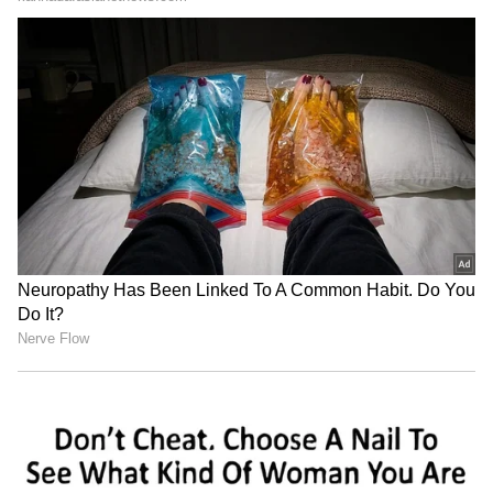
"ರಾಜಕೀಯ ಬೇಡ, ಸಿನಿಮಾನೇ ಪ್ರಾಣ":
ಕನಕೋತ್ಸವದಲ್ಲಿ ರಿಷಬ್ ಶೆಟ್ಟಿ | Rishab
Shetty speech | Suvarna News
ಶೇ.50 ರಿಂದ ಶೇ.18 ಕ್ಕೆ TAX ಇಳಿಕೆ: ಮೋದಿ-
ಟ್ರಂಪ್ ಐತಿಹಾಸಿಕ ಒಪ್ಪಂದ | India US
Trade Deal | Party Rounds
ಅಭಿನಂದನೆ ಸ್ವೀಕರಿಸಿ ಮಾತನಾಡಿದ ಕೆ.ಎಸ್‌. ಈಶ್ವರಪ್ಪ,
ನಿಮ್ಮೆಲ್ಲರ ಪ್ರೀತಿ-ಆಶೀರ್ವಾದ ಪಡೆದಿರುವುದು ನನ್ನ ಸೌಭಾಗ್ಯ.
ನನ್ನ ಇಡೀ ಜೀವನ ನನ್ನ ಧರ್ಮ ಮತ್ತು ನನ್ನ ದೇಶಕ್ಕಾಗಿ
ಮುಡಿಪಾಗಿಡುತ್ತೇನೆ. ಪ್ರತಿಯೊಂದು ಮನೆಯಲ್ಲಿ ಕೂಡ
ಮಕ್ಕಳಿಗೆ ನಮ್ಮ ಸಂಸ್ಕೃತಿ ಮತ್ತು ದೇಶದ ಬಗ್ಗೆ ಒಲವು
ಬೆಳೆಸಬೇಕು. ನಮ್ಮ ದೇಶದಲ್ಲಿ ಚಾರಿತ್ರ್ಯಕ್ಕೆ ಬಹಳ ಮಹತ್ವ
ಇದೆ. ಸಮಾಜ ಸುಧಾರಣೆ ಆಗಬೇಕಾದರೆ ತಂದೆ-ತಾಯಿ
ಗುರುಗಳನ್ನು ಗೌರವಿಸಬೇಕು. ನಮ್ಮ ಶ್ರದ್ಧಾ ಕೇಂದ್ರ ಮತ್ತು