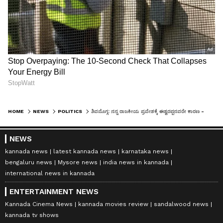
HOME
NEWS
POLITICS
ಶಿವಮೊಗ್ಗ: ನನ್ನ ರಾಜಕೀಯ ಪ್ರವೇಶಕ್ಕೆ ಈಶ್ವರಪ್ಪನವರೇ ಕಾರಣ -ತಾರಾ
NEWS
kannada news
latest kannada news
karnataka news
bengaluru news
Mysore news
india news in kannada
international news in kannada
ENTERTAINMENT NEWS
Kannada Cinema News
kannada movies review
sandalwood news
kannada tv shows