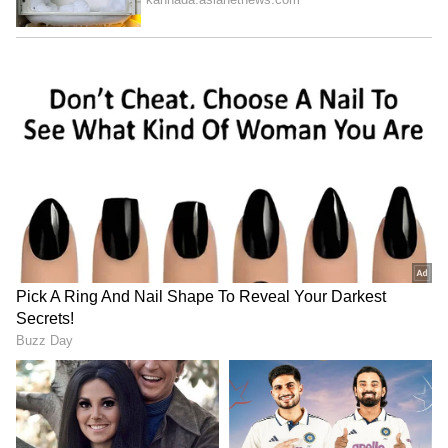
ಸೀರೆ ಮತ್ತು ಬಾಗಿನವನ್ನು ನೀಡಿದ್ದೇವೆ ಎಂದರು.
ಈ ಸಂದರ್ಭದಲ್ಲಿ ಸಂಸ್ಥೆಯ ನಿರ್ದೇಶಕ ಶಂಕರ್‌ ಗನ್ನಿ,