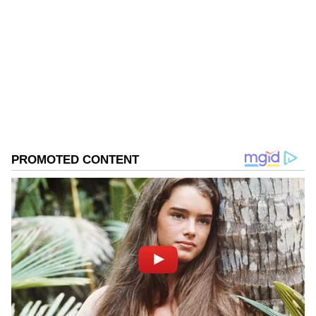
KN
1967ರ ನವೆಂಬರ್ 4ರಂದು ಆರಂಭವಾದ ಕನ್ನಡಪ್ರಭ ಕನ್ನಡ
ಪತ್ರಿಕೋದ್ಯಮದಲ್ಲಿಯೇ ವಿಶೇಷ ಛಾಪು ಮೂಡಿಸಿದ ಕನ್ನಡ ದಿನ
ಪತ್ರಿಕೆ. ದೇಶ, ವಿದೇಶ, ವಾಣಿಜ್ಯ, ಕ್ರೀಡೆ, ಮನೋರಂಜನೆ ಸೇರಿ
ವೈವಿಧ್ಯಮಯ ಸುದ್ದಿಗಳ ಹೂರಣ ಹೊತ್ತು ತರುವ ಕನ್ನಡಪ್ರಭ,
ಶಿವಮೊಗ್ಗ
ಕನ್ನಡಿಗರ ಅಸ್ಮಿತೆಯ ಸಂಕೇತ. ಸದಾ ಕರುನಾಡು, ನುಡಿ, ಸಂಸ್ಕೃತಿ
ನಟಿ
ಕೆ. ಎಸ್. ಈಶ್ವರಪ್ಪ
ಕರ್ನಾಟಕ ರಾಜಕೀಯ
ಪರ ಧ್ವನಿ ಎತ್ತುವ ಕನ್ನಡಪ್ರಭ ದಿನ ಪತ್ರಿಕೆಯಲ್ಲಿ ಪ್ರಕಟಗೊಳ್ಳುವ
ಸುದ್ದಿಗಳು ಸುವರ್ಣ ನ್ಯೂಸ್ ವೆಬ್‌ಸೈಟಲ್ಲೂ ಲಭ್ಯ.