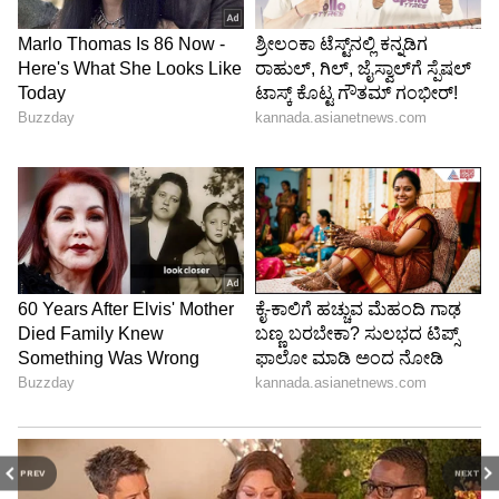
ಮಹಾನಗರ ಪಾಲಿಕೆ ಮೇಯರ್‌ ಎಸ್‌.ಶಿವಕುಮಾರ್‌,
ಉಪಮೇಯರ್‌ ಲಕ್ಷ್ಮಿ ಶಂಕರ ನಾಯಕ್‌, ವಿಜಯ್‌ದೇವ್‌
ಮತ್ತಿತರರಿದ್ದರು.
PREV
NEXT