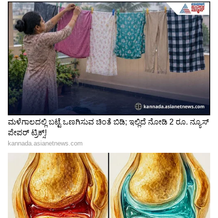
'ಅಪ್ಪ'ನ ಉತ್ತರಾಧಿಕಾರಿ ಸ್ಥಾನಕ್ಕೆ
ಗಾಂಧಿ ಕುಟುಂಬದ 3
ಬಂದ 'ಮಗ' ಯತೀಂದ್ರ:
ತಲೆಮಾರಿನೊಂದಿಗೆ ಬಿ.ಕೆ.
ಮೈಸೂರು ಜಿಲ್ಲೆಯಿಂದ ಸಂಪುಟ
ಹರಿಪ್ರಸಾದ್; ವಿದ್ಯಾರ್ಥಿ
ಸೇರಿದ ಏಕೈಕ ವ್ಯಕ್ತಿ!
ನಾಯಕನಿಂದ ಕೆಪಿಸಿಸಿ ಅಧ್ಯಕ್ಷ
ಪಟ್ಟದವರೆಗೆ!
3. 56432 ಹುದ್ದೆ ನೇಮಕಾತಿ ವೇಳಾಪಟ್ಟಿ ಪ್ರಕಟ
ನಿರುದ್ಯೊಗ ಸಮಸ್ಯೆ ನಿವಾರಣೆ ನಿಟ್ಟಿನಲ್ಲಿ 56,432 ಖಾಲಿ
ಹುದ್ದೆ ಭರ್ತಿಗೆ ಸಚಿವ ಸಂಪುಟ ಸಭೆ ನಿರ್ಧರಿಸಿದೆ.
ಸಿದ್ದರಾಮಯ್ಯ ಮುಖ್ಯಮಂತ್ರಿಯಾಗಿದ್ದಾಗ ಪ್ರಕಟಿಸಲಾಗಿದ್ದ
ಹುದ್ದೆಗಳ ನೇಮಕ ಸಂಬಂಧ ಮುಂದಿನ ಸಂಪುಟ ಸಭೆಯೊಳಗೆ
ವೇಳಾಪಟ್ಟಿ ಸಿದ್ಧಪಡಿಸಿ ಪ್ರಕಟಿಸುವಂತೆ ಅಧಿಕಾರಿಗಳಿಗೆ ಸಿಎಂ