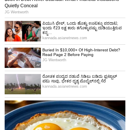
5. ನೀರು, ವಿದ್ಯುತ್‌ ಸಂಪರ್ಕಕ್ಕೆ ಒಸಿ-ಸಿಸಿ ವಿನಾಯ್ತಿ
ಬೆಂಗಳೂರಿನಲ್ಲಿ ಸ್ವಾಧೀನಾನುಭವ ಪ್ರಮಾಣ ಪತ್ರ ಮತ್ತು
ಪೂರ್ಣಗೊಳಿಸುವಿಕೆಯ ಪ್ರಮಾಣಪತ್ರ (ಒಸಿ-ಸಿಸಿ) ಇಲ್ಲದ
1200 ಚದರ ಅಡಿ ವಿಸ್ತೀರ್ಣದ ಕಟ್ಟಡಗಳಿಗೆ ನೀರು, ವಿದ್ಯುತ್‌