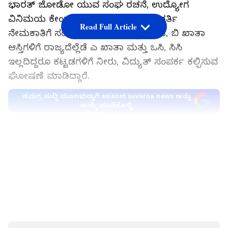
ಭಾರತ್‌ ಜೋಡೋ ಯುವ ಸಂಘ ರಚನೆ, ಉದ್ಯೋಗ
ವಿನಿಮಯ ಕೇಂದ್ರ ಸ್ಥಾಪನೆ, 56,432 ಹುದ್ದೆ ಭರ್ತಿ
Read Full Article
ನೇಮಕಾತಿಗೆ ಸಂಬಂಧಿಸಿದ ವೇಳಾಪಟ್ಟಿ ಪ್ರಕಟ, ಬಿ ಖಾತಾ
ಆಸ್ತಿಗಳಿಗೆ ರಾಜ್ಯದೆಲ್ಲೆಡೆ ಎ ಖಾತಾ ಮತ್ತು ಒಸಿ, ಸಿಸಿ
ಇಲ್ಲದಿದ್ದರೂ ಕಟ್ಟಡಗಳಿಗೆ ನೀರು, ವಿದ್ಯುತ್‌ ಸಂಪರ್ಕ ಕಲ್ಪಿಸುವ
ಘೋಷಣೆ ಮಾಡಿದ್ದಾರೆ.
ಸಮಗ್ರ ಸುದ್ದಿ ಮೂಲವನ್ನಾಗಿ asianet suvarna news ಅನ್ನು
ಆಯ್ಕೆ ಮಾಡಿಕೊಳ್ಳಿ
1. ಶಾಲಾ ಬಾಲಕರಿಗೂ ಬಸ್ಸಲ್ಲಿ ಉಚಿತ ಪ್ರಯಾಣ
LATEST VIDEOS
ರಾಜ್ಯದಲ್ಲಿ ಸದ್ಯ ಶಕ್ತಿ ಯೋಜನೆಯಿಂದಾಗಿ ವಿದ್ಯಾರ್ಥಿನಿಯರಿಗೆ
ಬಸ್‌ ಪಾಸ್‌ ಇಲ್ಲದಿದ್ದರೂ ಸಾರಿಗೆ ಬಸ್‌ಗಳಲ್ಲಿ ಉಚಿತ
ಪ್ರಯಾಣಕ್ಕೆ ಅವಕಾಶ ಇದೆ. ಆದರೆ ಬಾಲಕರು ರಿಯಾಯಿತಿ
ಬಸ್‌ ಪಾಸ್‌ ಖರೀದಿಸಿ ಪ್ರಯಾಣಿಸುತ್ತಿದ್ದಾರೆ. ಹೀಗಾಗಿ ಉಚಿತ
ಪ್ರಯಾಣದ ಯೋಜನೆಯನ್ನು ಇದೀಗ ಬಾಲಕರಿಗೂ