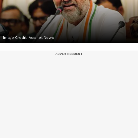
Image Credit:
Asianet News