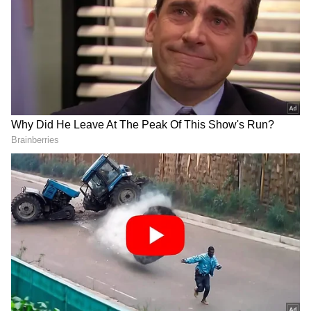
ಪತ್ರಿಕೆ. ದೇಶ, ವಿದೇಶ, ವಾಣಿಜ್ಯ, ಕ್ರೀಡೆ, ಮನೋರಂಜನೆ ಸೇರಿ
ವೈವಿಧ್ಯಮಯ ಸುದ್ದಿಗಳ ಹೂರಣ ಹೊತ್ತು ತರುವ ಕನ್ನಡಪ್ರಭ,
ಕರ್ನಾಟಕ ಸುದ್ದಿ
ಕನ್ನಡಿಗರ ಅಸ್ಮಿತೆಯ ಸಂಕೇತ. ಸದಾ ಕರುನಾಡು, ನುಡಿ, ಸಂಸ್ಕೃತಿ
ಡಿ.ಕೆ. ಶಿವಕುಮಾರ್
ರಾಜಕೀಯ ಸುದ್ದಿ
ಮಂತ್ರಿಮಂಡಲ ಸಭೆ
ಪರ ಧ್ವನಿ ಎತ್ತುವ ಕನ್ನಡಪ್ರಭ ದಿನ ಪತ್ರಿಕೆಯಲ್ಲಿ ಪ್ರಕಟಗೊಳ್ಳುವ
ಸುದ್ದಿಗಳು ಸುವರ್ಣ ನ್ಯೂಸ್ ವೆಬ್‌ಸೈಟಲ್ಲೂ ಲಭ್ಯ.