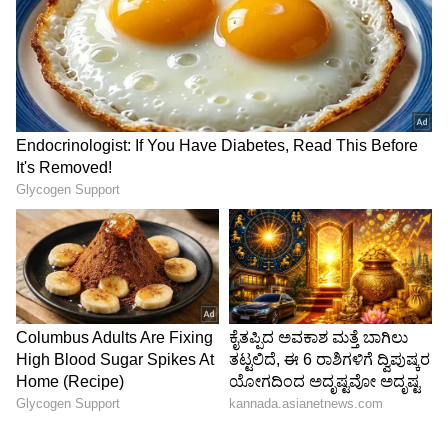
ಸಂಪರ್ಕ ಕಲ್ಪಿಸಲು ಜಾರಿಗೊಳಿಸಲಾಗಿದ್ದ ಯೋಜನೆ
ರಾಜ್ಯವ್ಯಾಪಿ ವಿಸ್ತರಣೆ. ರಾಜ್ಯದೆಲ್ಲೆಡೆ 2026ರ ಮೇ 31ರವರೆಗೆ
2500 ಚದರ ಅಡಿ ವಿಸ್ತೀರ್ಣದ ನಿವೇಶನದಲ್ಲಿ
ನಿರ್ಮಾಣವಾದ 3 ಅಂತಸ್ತಿನವರೆಗಿನ ಕಟ್ಟಡಗಳಿಗೆ ವಿದ್ಯುತ್‌
ಮತ್ತು ನೀರಿನ ಸಂಪರ್ಕ ನೀಡಲು ಒಸಿ-ಸಿಸಿಯಲ್ಲಿ ವಿನಾಯ್ತಿ.
6. ರಾಜ್ಯವ್ಯಾಪಿ ಬಿ ಖಾತಾ ಆಸ್ತಿಗಳಿಗೆ ಎ ಖಾತಾ
ಬೆಂಗಳೂರು ವ್ಯಾಪ್ತಿಯಲ್ಲಿ ಮಾತ್ರ ಅನ್ವಯವಾಗಿರುವ ಬಿ
ಖಾತಾ ಆಸ್ತಿಗಳಿಗೆ ಎ ಖಾತಾ ನೀಡುವ ಕ್ರಮವನ್ನು ರಾಜ್ಯಕ್ಕೂ
ವಿಸ್ತರಿಸಲು ಸಚಿವ ಸಂಪುಟ ಸಭೆಯಲ್ಲಿ ನಿರ್ಧರಿಸಲಾಗಿದೆ.
ಅದರ ಪ್ರಕಾರ ರಾಜ್ಯದ ಗ್ರಾಪಂನಿಂದ ಜಿಬಿಎವರೆಗಿನ ಎಲ್ಲ ಬಿ
ಖಾತಾ ಆಸ್ತಿಗಳಿಗೆ ಸೂಕ್ತ ದಾಖಲೆಗಳಿದ್ದ ಎ ಖಾತಾ ನೀಡಲು
ನಿರ್ಣಯಿಸಲಾಯಿತು. ಆ ಮೂಲಕ ದಾಖಲೆ ಸರಿಯಿಲ್ಲದ
ಆಸ್ತಿಗಳಿಗೆ ಎದುರಾಗುತ್ತಿರುವ ಸಮಸ್ಯೆ ನಿವಾರಿಸಲು ಕ್ರಮ
ಕೈಗೊಳ್ಳಲಾಗಿದೆ. ಇದರಿಂದ ಲಕ್ಷಾಂತರ ಭೂಮಾಲೀಕರಿಗೆ ಲಾಭ