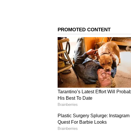
ಆದರೂ ಪಟ್ಟು ಬಿಡದ ಜಾರಕಿಹೊಳಿ ಅವರು ಮಾಜ
ಸರ್ಕಾರದಲ್ಲಿ ನಗರಾಭಿವೃದ್ಧಿ ಸಚಿವ, ಉಪಮುಖ್
ಹೊಂದಿದ್ದನ್ನು ಮುಂದಿಟ್ಟುಕೊಂಡು ಹೈಕಮಾಂಡ್
ಕ್ಷಣದವರೆಗೂ ಪ್ರಬಲ ಲಾಬಿ ನಡೆಸಿದರು.
ಒಂದು ಹುದ್ದೆ ಆಯ್ಕೆಗೆ ಸೂಚನೆ:
ಆದರೆ, ಹೈಕಮಾಂಡ್ ಎರಡು ವರ್ಷಗಳ ನಂತರ
ಪೂರ್ಣಪ್ರಮಾಣದಲ್ಲಿ ಪಕ್ಷ ಸಂಘಟನೆ ಮಾಡುವವ
ಕೆಪಿಸಿಸಿ ಅಧ್ಯಕ್ಷ ಹುದ್ದೆ ಅಥವಾ ಸಚಿವ ಸ್ಥಾ
ಆದರೆ, ಸಚಿವ ಖಾತೆ ಹಾಗೂ ಬೆಳಗಾವಿ ಜಿಲ್ಲ
ಅಂತಿಮವಾಗಿ ಕೆಪಿಸಿಸಿ ಹುದ್ದೆಯಿಂದ ಹಿಂದಕ