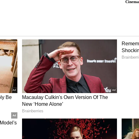
ಿ ಕೆಪಿಸಿಸಿ ಅಧ್ಯಕ್ಷ ಡಿ.ಕೆ.ಶಿವಕುಮಾರ್ ಅವರು ಸಿದ್ದರಾಮಯ್ಯ
ಯಮಂತ್ರಿ ಹಾಗೂ ಕೆಪಿಸಿಸಿ ಅಧ್ಯಕ್ಷ ಹೀಗೆ ಮೂರು ಹುದ್ದೆಗಳನ್ನು
‌ ತಮಗೆ ಸಚಿವ ಸ್ಥಾನ ಹಾಗೂ ಕೆಪಿಸಿಸಿ ಹುದ್ದೆ ನೀಡುವಂತೆ ಕಡೆ
 ಮತ್ತೆ ವಿಧಾನಸಭಾ ಚುನಾವಣೆಯು ಮುಖ್ಯವಾಗಿರುವುದರಿಂದ
ರನ್ನು ಅಧ್ಯಕ್ಷರನ್ನಾಗಿ ಮಾಡುವುದು ಅತ್ಯಗತ್ಯ. ಆದ್ದರಿಂದ
ನ ಎರಡರಲ್ಲಿ ಒಂದನ್ನು ಆಯ್ಕೆ ಖಡಾಖಂಡಿತವಾಗಿ ತಿಳಿಸಿತ್ತು.
ಾ ಉಸ್ತುವಾರಿ ಹೊಣೆ ಕೈ ಬಿಡಲು ತಯಾರಿಲ್ಲದ ಸತೀಶ್‌ ಅವರು
್ಕೆ ಸರಿದರು ಎನ್ನಲಾಗಿದೆ. ಇದಾದ ನಂತರ ಹೈಕಮಾಂಡ್‌ ಹಠಾತ್ ಆಗಿ