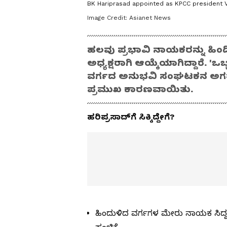
BK Hariprasad appointed as KPCC president 
Image Credit:
Asianet News
ಹಲವು ಪ್ರಭಾವಿ ನಾಯಕರನ್ನು ಹಿಂದಿಕ್ಕ
ಅಧ್ಯಕ್ಷರಾಗಿ ಆಯ್ಕೆಯಾಗಿದ್ದಾರೆ. 'ಒ
ವರ್ಗದ ಅನುಭವಿ ಸಂಘಟಕನ ಅಗತ್ಯತ
ಪ್ರಮುಖ ಕಾರಣವಾಯಿತು.
ಹರಿಪ್ರಸಾದ್‌ಗೆ ಸಿಕ್ಕಿದ್ದೇಗೆ?
ಹಿಂದುಳಿದ ವರ್ಗಗಳ ಮೇರು ನಾಯಕ ಸಿದ್ದರಾ