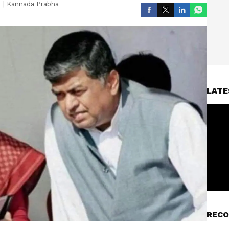
|
Kannada Prabha
LATE
RECO