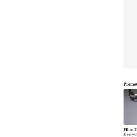
ಿ ಮಾಡಿದ
ಗಾಂಧಿ ಕುಟುಂಬದ 3
ಧ್ಯಕ್ಷ
ತಲೆಮಾರಿನೊಂದಿಗೆ ಬಿ.ಕೆ.
ಟ್ಟು!
ಹರಿಪ್ರಸಾದ್; ವಿದ್ಯಾರ್ಥಿ
ನಾಯಕನಿಂದ ಕೆಪಿಸಿಸಿ ಅಧ್ಯಕ್ಷ
ಪಟ್ಟದವರೆಗೆ!
ಮಯ್ಯ ಅವರು ಮುಖ್ಯಮಂತ್ರಿ ಹುದ್ದೆಗೆ ರಾಜೀನಾಮೆ ನೀಡಿ ಆ
ಕುಮಾರ್ ಅವರಿಗೆ ಲಭಿಸಿದ ನಂತರ ಕೆಪಿಸಿಸಿ ಹುದ್ದೆಗೆ ಒಬಿಸಿ
ಕೆ ಮಾಡುವ ಇರಾದೆ ಹೈಕಮಾಂಡ್‌ ಹೊಂದಿತ್ತು.
ಳಿ ಅವರ ಹೆಸರು ಪ್ರಧಾನವಾಗಿ ಈ ಹುದ್ದೆಗೆ ಕೇಳಿ ಬಂದಿತ್ತು.
್ಷ ಹುದ್ದೆಯೊಂದಿಗೆ ಸಚಿವ ಖಾತೆಯನ್ನೂ ಬಯಸಿದ್ದರು. ಇದೇ
ಈಶ್ವರ್‌ ಖಂಡ್ರೆ, ತಂಗಡಗಿ ಅವರಿಗೂ ಇತ್ತು.
ದೆ ಎಂಬ ನಿಯಮ ವಿಧಿಸಿದ್ದು ಈ ನಾಯಕರಿಗೆ ತೊಡಕಾಯಿತು.