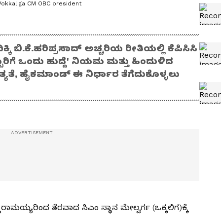
Vokkaliga CM OBC president
ಿ ಬಿ.ಕೆ.ಹರಿಪ್ರಸಾದ್ ಅಚ್ಚರಿಯ ರೀತಿಯಲ್ಲಿ ಕೆಪಿಸಿಸಿ
ಬ್ಬರಿಗೆ ಒಂದು ಹುದ್ದೆ' ನಿಯಮ ಮತ್ತು ಹಿಂದುಳಿದ
ೆ, ಹೈಕಮಾಂಡ್ ಈ ನಿರ್ಧಾರ ತೆಗೆದುಕೊಳ್ಳಲು
ಮಯ್ಯರಿಂದ ತೆರವಾದ ಸಿಎಂ ಸ್ಥಾನ ಮೇಲ್ವರ್ಗ (ಒಕ್ಕಲಿಗ)ಕ್ಕೆ