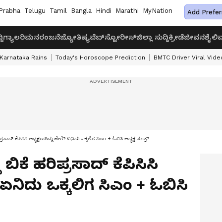
Prabha
Telugu
Tamil
Bangla
Hindi
Marathi
MyNation
Add Prefer
ದಿ
ಗ್ಯಾಲರಿ
ಮನರಂಜನೆ
ಜ್ಯೋತಿಷ್ಯ
ವೆಬ್‌ಸ್ಟೋರೀಸ್
ಜಿಲ್ಲಾ ಸುದ್ದಿ
ಕ್ರೀಡೆ
ಜೀವನಶೈಲಿ
ವ
Karnataka Rains
Today's Horoscope Prediction
BMTC Driver Viral Vide
ರಸಾದ್ ಕೆಪಿಸಿಸಿ ಅಧ್ಯಕ್ಷರಾಗಿದ್ದು ಹೇಗೆ? ಏನಿದು ಒಕ್ಕಲಿಗ ಸಿಎಂ + ಓಬಿಸಿ ಅಧ್ಯಕ್ಷ ಸೂತ್ರ?
ಬಿಕೆ ಹರಿಪ್ರಸಾದ್ ಕೆಪಿಸಿಸಿ
? ಏನಿದು ಒಕ್ಕಲಿಗ ಸಿಎಂ + ಓಬಿಸಿ