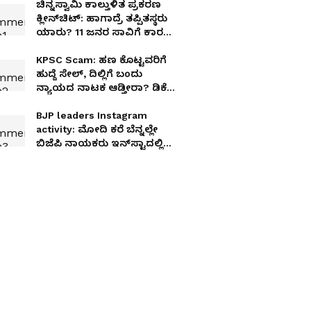
ಚಿನ್ನಸ್ವಾಮಿ ಕಾಲ್ತುಳಿತ ಪ್ರಕರಣ
ಕ್ಲೀನ್‌ಚಿಟ್: ಹಾಗಾದ್ರೆ ತಪ್ಪಿತಸ್ಥರು
ಯಾರು? 11 ಜನರ ಸಾವಿಗೆ ಕಾರಣ
ಯಾರು?: ಸಾರಾ ಮಹೇಶ್ ಕಿಡಿ
KPSC Scam: ಹಣ ಕೊಟ್ಟವರಿಗೆ
ಹುದ್ದೆ ಸೇಲ್, ದಿಲ್ಲಿಗೆ ಬಂದು
ನ್ಯಾಯದ ನಾಟಕ ಆಡ್ತೀರಾ? ಡಿಕೆಶಿ
ವಿರುದ್ಧ ತೇಜಸ್ವಿ ಸೂರ್ಯ ಕಿಡಿ
BJP leaders Instagram
activity: ಮೋದಿ ಕರೆ ಬೆನ್ನಲ್ಲೇ
ಬಿಜೆಪಿ ನಾಯಕರು ಇನ್‌ಸ್ಟಾದಲ್ಲಿ
ಫುಲ್ ಆ್ಯಕ್ಟಿವ್‌!