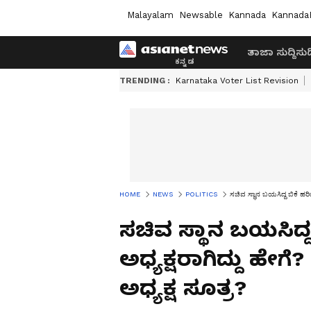
Malayalam
Newsable
Kannada
Kannada
ತಾಜಾ ಸುದ್ದಿ
ಸುದ್
TRENDING :
Karnataka Voter List Revision
HOME
NEWS
POLITICS
ಸಚಿವ ಸ್ಥಾನ ಬಯಸಿದ್ದ ಬಿಕೆ ಹರಿಪ್
ಸಚಿವ ಸ್ಥಾನ ಬಯಸಿದ್ದ 
ಅಧ್ಯಕ್ಷರಾಗಿದ್ದು ಹೇಗೆ
ಅಧ್ಯಕ್ಷ ಸೂತ್ರ?