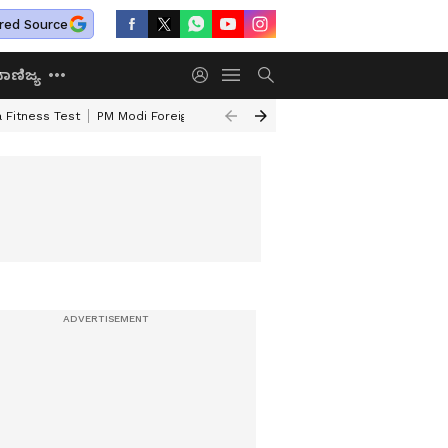
red Source
ಾಣಿಜ್ಯ
 Fitness Test
PM Modi Foreign Travel Expenditure
Valmiki Corporatio