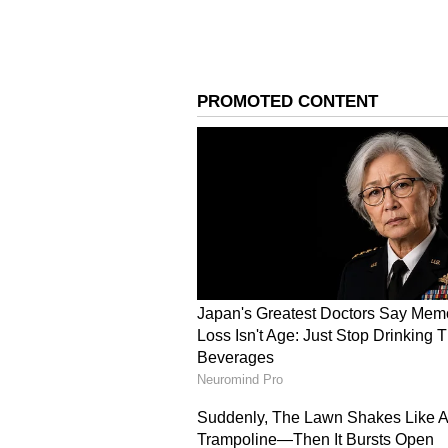
ಮತ್ತಿತರರು ಉಪಸ್ಥಿತರಿದ್ದರು.