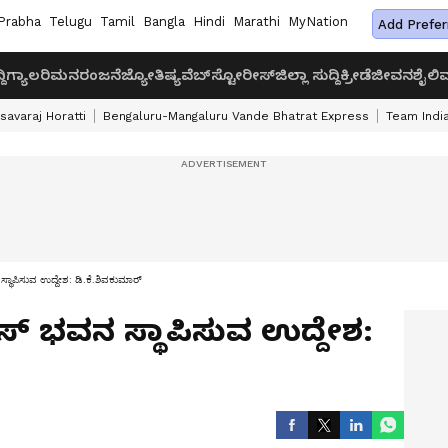
Prabha
Telugu
Tamil
Bangla
Hindi
Marathi
MyNation
Add Prefer
ದಿ
ಗ್ಯಾಲರಿ
ಮನರಂಜನೆ
ಜ್ಯೋತಿಷ್ಯ
ವೆಬ್‌ಸ್ಟೋರೀಸ್
ಜಿಲ್ಲಾ ಸುದ್ದಿ
ಕ್ರೀಡೆ
ಜೀವನಶೈಲಿ
ವ
savaraj Horatti
Bengaluru-Mangaluru Vande Bhatrat Express
Team India
 ಸ್ಥಾಪಿಸುವ ಉದ್ದೇಶ: ಡಿ.ಕೆ.ಶಿವಕುಮಾರ್
್ರೆಸ್ ಭವನ ಸ್ಥಾಪಿಸುವ ಉದ್ದೇಶ: