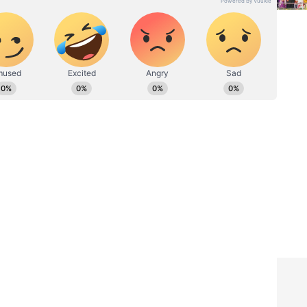
ಡಿಗರ ಅಸ್ಮಿತೆಯ ಸಂಕೇತ. ಸದಾ ಕರುನಾಡು, ನುಡಿ, ಸಂಸ್ಕೃತಿ ಪರ ಧ್ವನಿ
ಪ್ರಕಟಗೊಳ್ಳುವ ಸುದ್ದಿಗಳು ಸುವರ್ಣ ನ್ಯೂಸ್ ವೆಬ್‌ಸೈಟಲ್ಲೂ ಲಭ್ಯ.