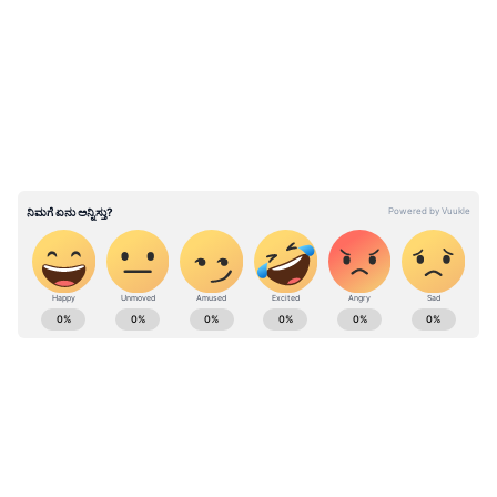
LATEST VIDEOS
ಹಿಜಾಬ್ ನಿಷೇಧ ವಾಪಸ್; ಮುಸ್ಲಿಂ ತುಷ್ಟೀಕರಣದ
ಪರಾಕಾಷ್ಠೆ -ಪ್ರಲ್ಹಾದ್ ಜೋಶಿ ಕಿಡಿ
ಕರ್ನಾಟಕ, ಭಾರತ (
India News
) ಮತ್ತು ಜಗತ್ತಿನ
ಕ್ಷಣಕ್ಷಣದ ಕನ್ನಡ ಸುದ್ದಿ (
Kannada News
)
ಅಪ್ಡೇಟ್‌ಗಳಿಗಾಗಿ ಏಷ್ಯಾನೆಟ್ ಸುವರ್ಣ ನ್ಯೂಸ್‌ ಫಾಲೋ
ಮಾಡಿ. ಬ್ರೇಕಿಂಗ್ ಸುದ್ದಿ (
Latest Kannada News
),
ವಿಶೇಷ ವರದಿಗಳು ಮತ್ತು ನೇರ ಪ್ರಸಾರಗಳೊಂದಿಗೆ
(
kannada news live
) ಸಂಪೂರ್ಣ ಮಾಹಿತಿ ಒಂದೇ
ಕ್ಲಿಕ್‌ನಲ್ಲಿ ಲಭ್ಯ. ಏಷ್ಯಾನೆಟ್ ಸುವರ್ಣ ನ್ಯೂಸ್ ಅಧಿಕೃತ