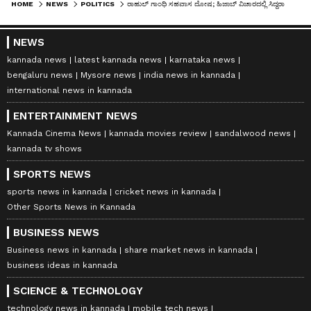
HOME
NEWS
POLITICS
ರಾಹುಲ್‌ ಗಾಂಧಿ ಸಹವಾಸ ದೋಷ; ಹಿಜಾಬ್ ವಿಚಾರದಲ್ಲಿ ಸಿದ್ದರಾಮಯ್ಯ ಮೂರ್ಖರಂತೆ ಮಾತಾಡ್ತಿದ್ದಾರೆ: ಪ್ರಲ್ಹಾದ್ ಜೋಶಿ ಕಿಡಿ
NEWS
kannada news
latest kannada news
karnataka news
bengaluru news
Mysore news
india news in kannada
international news in kannada
ENTERTAINMENT NEWS
Kannada Cinema News
kannada movies review
sandalwood news
kannada tv shows
SPORTS NEWS
sports news in kannada
cricket news in kannada
Other Sports News in Kannada
BUSINESS NEWS
Business news in kannada
share market news in kannada
business ideas in kannada
SCIENCE & TECHNOLOGY
technology news in kannada
mobile tech news