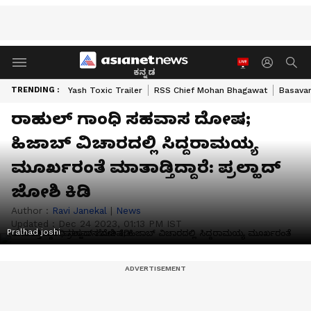
ಕನ್ನಡ
TRENDING :
Yash Toxic Trailer
RSS Chief Mohan Bhagawat
Basavar
ರಾಹುಲ್‌ ಗಾಂಧಿ ಸಹವಾಸ ದೋಷ;
ಹಿಜಾಬ್ ವಿಚಾರದಲ್ಲಿ ಸಿದ್ದರಾಮಯ್ಯ
ಮೂರ್ಖರಂತೆ ಮಾತಾಡ್ತಿದ್ದಾರೆ: ಪ್ರಲ್ಹಾದ್
ಜೋಶಿ ಕಿಡಿ
Author :
Ravi Janekal
|
News
Updated :
Dec 24 2023, 01:13 PM IST
Pralhad joshi