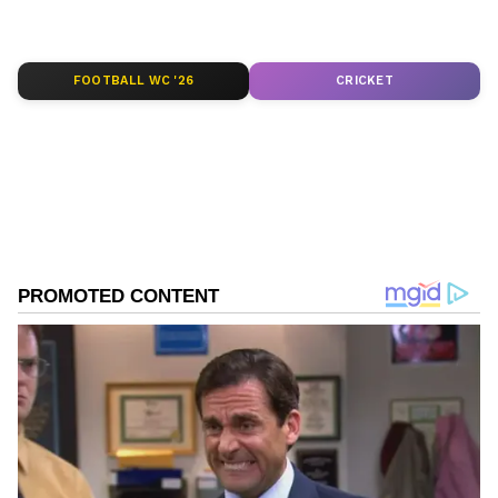
ಆ್ಯಪ್ ಡೌನ್‌ಲೋಡ್ ಮಾಡಿ ಹಾಗು ಎಲ್ಲಾ ಅಪ್‌ಡೇಟ್
ಗಳನ್ನು ಪಡೆಯಿರಿ.
FOOTBALL WC '26
CRICKET
ABOUT THE AUTHOR
Ravi Janekal
RJ
ಪ್ರಸ್ತುತ, ಏಷಿಯಾನೆಟ್ ಸುವರ್ಣನ್ಯೂಸ್‌ನಲ್ಲಿ ಉಪ ಸಂಪಾದಕ.
ಪತ್ರಿಕೋದ್ಯಮದಲ್ಲಿ 8 ವರ್ಷಗಳ ಅನುಭವ. ವಾರ್ತಾ ಮತ್ತು
ಸಾರ್ವಜನಿಕ ಸಂಪರ್ಕ ಇಲಾಖೆಯಲ್ಲಿ ನ್ಯೂಸ್ ಮಾನಿಟರಿಂಗ್ ಆಗಿ
ಹಲವು ವರ್ಷಗಳ ಸೇವೆ, ಕೊರೊನಾ ವಾರಿಯರ್ಸ್ ಅವಾರ್ಡ್,
ಧಾರವಾಡ
ಮೂಲತಃ ರಾಯಚೂರು ಜಿಲ್ಲೆಯ ಜಾನೇಕಲ್ ಗ್ರಾಮದವರಾದ ಇವರು
ಪ್ರಲ್ಹಾದ್ ಜೋಶಿ
ಸಿದ್ದರಾಮಯ್ಯ
ಓದು, ಬರೆವಣಿಗೆ ಮತ್ತು ಸಾಹಿತ್ಯಾಸಕ್ತರು.
Published :
Dec 24 2023, 01:06 PM IST