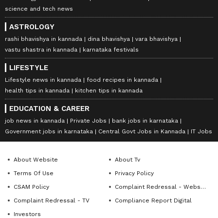
science and tech news
ASTROLOGY
rashi bhavishya in kannada
dina bhavishya
vara bhavishya
vastu shastra in kannada
karnataka festivals
LIFESTYLE
Lifestyle news in kannada
food recipes in kannada
health tips in kannada
kitchen tips in kannada
EDUCATION & CAREER
job news in kannada
Private Jobs
bank jobs in karnataka
Government jobs in karnataka
Central Govt Jobs in Kannada
IT Jobs
About Website
About Tv
Terms Of Use
Privacy Policy
CSAM Policy
Complaint Redressal - Website
Complaint Redressal - TV
Compliance Report Digital
Investors