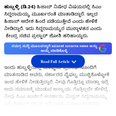
ಹುಬ್ಬಳ್ಳಿ (ಡಿ.24)
ಹಿಜಾಬ್ ನಿಷೇಧ ವಿಷಯದಲ್ಲಿ ಸಿಎಂ
ಸಿದ್ದರಾಮಯ್ಯ ಮೂರ್ಖರಂತೆ ಮಾತಾಡಿದ್ದಾರೆ. ಇಲ್ಲದ
ಹಿಜಾಬ್ ಆದೇಶ ಹಿಂದೆ ಪಡೆಯುತ್ತೇವೆ ಎಂದು ಹೇಳಿಕೆ
ನೀಡಿದ್ದಾರೆ. ಇದು ಸಿದ್ದರಾಮಯ್ಯರ ಮುಠ್ಠಾಳತನ ಎಂದು
ಕೇಂದ್ರ ಸಚಿವ ಪ್ರಲ್ಹಾದ್ ಜೋಶಿ ಹರಿಹಾಯ್ದರು.
ಸಮಗ್ರ ಸುದ್ದಿ ಮೂಲವನ್ನಾಗಿ asianet suvarna news ಅನ್ನು
ಆಯ್ಕೆ ಮಾಡಿಕೊಳ್ಳಿ
Read Full Article
ಇಂದು ಹುಬ್ಬಳ್ಳಿಯಲ್ಲಿ ಮಾಧ್ಯಮ ಪ್ರತಿನಿಧಿಗಳೊಂದಿಗೆ
ಮಾತನಾಡಿದ ಅವರು, ಸರ್ಕಾರದ ವೈಫಲ್ಯ ಮುಚ್ಚಿಕೊಳ್ಳೋಕೆ
ಇಂಥ ಹೇಳಿಕೆ ನೀಡುತ್ತಿದ್ದಾರೆ. ನೀವು ಗೊತ್ತಿದ್ದೂ ಮಾಡ್ತಾ ಇದ್ರೆ
ಅದು ಸಮಾಜಕ್ಕೆ ಮಾಡುವ ಅನ್ಯಾಯ. ಗೊತ್ತಿಲ್ಲದೇ ಹೇಳಿದ್ರೆ
ನೀವು ಸಿಎಂ ಖುರ್ಚಿಗೆ ಅನರ್ಹರು. ಮಿಸ್ಟರ್ ಸಿದ್ದರಾಮಯ್ಯ
ಎಲ್ಲಿ ಹಿಜಾಬ್ ಬ್ಯಾನ್ ಇದೆ ಎಂದು ಸವಾಲು ಹಾಕಿದರು.