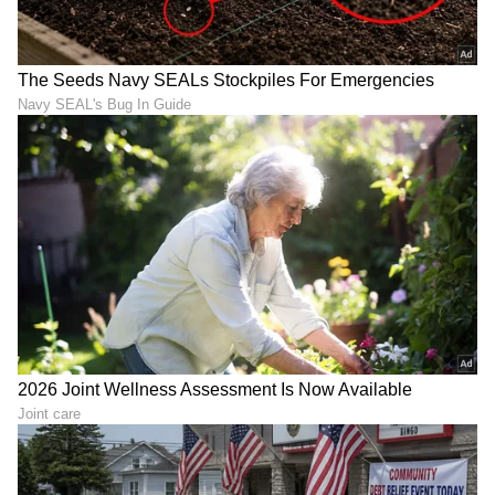
ಬಿಆರ್‌ ಪಾಟೀಲರಿಗೆ ಸಚಿವ ಸ್ಥಾನಕ್ಕೆ ಯಾಕೆ
ಪರಿಗಣಿಸಲಾಗಿಲ್ಲ? ಎಂಬ ಅಭಿಮಾನಿಗಳ ಪ್ರಶ್ನೆಗೆ ಉತ್ತರವೇ
ಇಲ್ಲದಂತಾಗಿದೆ. ಆದಾಗ್ಯೂ ಅಭಿಮಾನಿಗಳು ಪಾಟೀಲರಿಗೆ
ಸಚಿವಸ್ಥಾನ ನೀಡದ ಕಾಂಗ್ರೆಸ್‌ ವಿರುದ್ಧ ಮುನಿಸಿಕೊಂಡಿದ್ದಾರೆ.
ಪ್ರಿಯಾಂಕ್‌ಗೆ ಆರ್‌ಡಿಪಿಆರ್‌ ಖಾತೆ, ಡಾ. ಶರಣಪ್ರಕಾಶಗೆ
ಉನ್ನತಶಿಕ್ಷಣ
ಜಿಲ್ಲೆಯಿಂದ ಸಚಿವರಾಗಿರುವ ಚಿತ್ತಾಪುರದ ಶಾಸಕ ಪ್ರಿಯಾಂಕ್‌
ಖರ್ಗೆ(Priyank kharge)ಗೆ ಗ್ರಾಮೀಣಾಭಿವೃದ್ಧಿ ಹಾಗೂ
ಪಂಚಾಯತ್‌ ರಾಜ್‌ ಮತ್ತು ಸೇಡಂನ ಡಾ. ಶರಣಪ್ರಕಾಶ
ಪಾಟೀಲ(Sharana prakash patil)ರಿಗೆ ಉನ್ನತ ಶಿಕ್ಷಣ
ಖಾತೆಗಳು ಹಂಚಿಕೆಯಾಗಿವೆ. ಪ್ರಿಯಾಂಕ್‌ ಖರ್ಗೆ ಕಳೆದೆರಡು