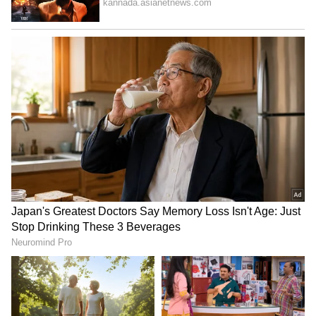
ಅದರಂತೆಯೇ ಡಾ. ಅಜಯ್‌ ಅಭಿಮಾನಿಗಳು ತಮ್ಮ
ನಾಯಕನಿಗೇ ಸಚಿವಗಿರಿ ನಿಶ್ಚಿತ ಎಂದುಕೊಂಡಿದ್ದರೆ, ಇತ್ತ
ಆಳಂದದ ಬಿಆರ್‌ ಅಭಿಮಾನಿಗಳೂ ತಮ್ಮವರಿಗೆ ಸಚಿವಸ್ಥಾನ
ಪಕ್ಕಾ ಎಂದು ತಿಳಿದಿದ್ದರು. ಆದರೆ ಹೈಕಮಾಂಡ್‌ ಆಯ್ಕೆ
ಸೇಡಂ®ನಿಂದ ಈಗಾಗಲೇ 1 ಬಾರಿ ಸಚಿವರಗಿದ್ದ ಡಾ.
ಶರಣಪ್ರಕಾಶ ಆಗಿತ್ತು. ಡಾ. ಶರಣಪ್ರಕಾಶ ಶನಿವಾರ
ಬೆಂಗಳೂರಲ್ಲಿ ನಡೆದ ಸಂಪುಟ ವಿಸ್ತರಣೆಯಲ್ಲಿ ಪ್ರಮಾಣ
ವಚನ ಸ್ವೀಕರಿಸಿದ್ದಾರೆ.
ಮಂತ್ರಿಗಿರಿ ಅಜಯ್‌ ಸಿಂಗ್‌ ಕೈತಪ್ಪಿದ್ದು ಯಾಕೆ?
ಇಂಥವರೇ ಸಚಿವರು ಎಂಬ ಅಂತಿಮ
ಪಟ್ಟಿಹೊರಬೀಳುತ್ತಿದ್ದಂತೆಯೇ ಜೇವರ್ಗಿಯಲ್ಲಿ ಹಾಗೂ
ಕಲಬುರಗಿಯಲ್ಲಿರುವ ಡಾ. ಅಜಯ್‌ ಅಭಿಮಾನಿಗಳು
ಆಕ್ರೋಶ ಹೊರಹಾಕಿದ್ದಾರೆ. ಸಾಮಾಜಿಕ ಜಾಲತಾಣಗಳಲ್ಲಿ