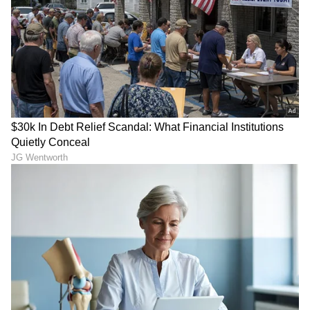
ಬಾರಿಯ ಸಚಿವ ಸ್ಥಾನದಲ್ಲಿ ಪ್ರವಾಸೋದ್ಯಮ, ಐಟಿಬಿಟಿ ಖಾತೆ
ಹಾಗೂ ಸಮಾಜ ಕಲ್ಯಾಣ ಕಾತೆಗಳನ್ನು ನಿರ್ವಹಿಸಿದ್ದರು. ಈ
ಬಾರಿಯ ಸಂಪುಟದಲ್ಲಿ ಇವರಿಗೆ ಗ್ರಾಮೀಣ ಅಭಿವೃದ್ಧಿ ಹಾಗೂ
ಪಂಚಾಯತ್‌ ರಾಜ್‌ ಖಾತೆ ದೊರಕಿದೆ. ಈ ಕಾತೆಯಲ್ಲಿ ಕೆಲಸ
ಮಾಡಲು ಸಾಕಷ್ಟುಅವಕಾಶಗಲಿರೋದರಿಂದ ಪ್ರಿಯಾಂಕ್‌ರಿಂದ
ಕಲಬುರಗಿ ಸೇರಿದಂತೆ ಕಲ್ಯಾಣ ಭಾಗದಲ್ಲಿನ ಜನ ಹೆಚ್ಚಿನ
ನಿರೀಕ್ಷೆ ಹೊಂದಿದ್ದಾರೆ.
RSS Ban: ಇಷ್ಟು ದಿನ ಕುರುಡರ ಆಡಳಿತದಲ್ಲಿ
ಆಟವಾಡಿದ ಹಾಗಲ್ಲ: ಬಿಜೆಪಿಗೆ ಪ್ರಿಯಾಂಕ್ ತಿರುಗೇಟು
ಇನ್ನು ಕಳೆದ ಬಾರಿಯ ಸಿದ್ದರಾಮಯ್ಯ ಸರ್ಕಾರದಲ್ಲಿ
ವೈದ್ಯಕೀಯ ಶಿಕ್ಷಣ ಖಾತೆ ನಿಭಾಯಿಸಿದ್ದ ಡಾ. ಶರಣಪ್ರಕಾಶ
ಪಾಟೀಲರಿಗೆ ಈ ಬಾರಿ ಉನ್ನತ ಶಿಕ್ಷಣ ಖಾತೆ ದೊರಕಿದೆ.