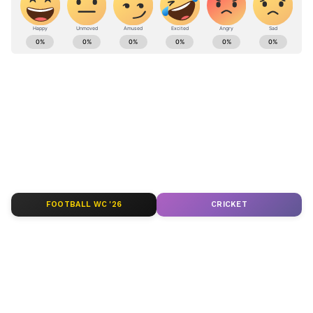
ಕರ್ನಾಟಕ, ಭಾರತ (
India News
) ಮತ್ತು ಜಗತ್ತಿನ
ಕ್ಷಣಕ್ಷಣದ ಕನ್ನಡ ಸುದ್ದಿ (
Kannada News
)
ಅಪ್ಡೇಟ್‌ಗಳಿಗಾಗಿ ಏಷ್ಯಾನೆಟ್ ಸುವರ್ಣ ನ್ಯೂಸ್‌ ಫಾಲೋ
ಮಾಡಿ. ಬ್ರೇಕಿಂಗ್ ಸುದ್ದಿ (
Latest Kannada News
),
ವಿಶೇಷ ವರದಿಗಳು ಮತ್ತು ನೇರ ಪ್ರಸಾರಗಳೊಂದಿಗೆ
(
kannada news live
) ಸಂಪೂರ್ಣ ಮಾಹಿತಿ ಒಂದೇ
ಕ್ಲಿಕ್‌ನಲ್ಲಿ ಲಭ್ಯ. ಏಷ್ಯಾನೆಟ್ ಸುವರ್ಣ ನ್ಯೂಸ್ ಅಧಿಕೃತ
ಆ್ಯಪ್ ಡೌನ್‌ಲೋಡ್ ಮಾಡಿ ಹಾಗು ಎಲ್ಲಾ ಅಪ್‌ಡೇಟ್
ಗಳನ್ನು ಪಡೆಯಿರಿ.
FOOTBALL WC '26
CRICKET
ABOUT THE AUTHOR
Kannadaprabha News
KN
1967ರ ನವೆಂಬರ್ 4ರಂದು ಆರಂಭವಾದ ಕನ್ನಡಪ್ರಭ ಕನ್ನಡ
ಪತ್ರಿಕೋದ್ಯಮದಲ್ಲಿಯೇ ವಿಶೇಷ ಛಾಪು ಮೂಡಿಸಿದ ಕನ್ನಡ ದಿನ
ಪತ್ರಿಕೆ. ದೇಶ, ವಿದೇಶ, ವಾಣಿಜ್ಯ, ಕ್ರೀಡೆ, ಮನೋರಂಜನೆ ಸೇರಿ
ವೈವಿಧ್ಯಮಯ ಸುದ್ದಿಗಳ ಹೂರಣ ಹೊತ್ತು ತರುವ ಕನ್ನಡಪ್ರಭ,
ಕಲಬುರಗಿ
ಕನ್ನಡಿಗರ ಅಸ್ಮಿತೆಯ ಸಂಕೇತ. ಸದಾ ಕರುನಾಡು, ನುಡಿ, ಸಂಸ್ಕೃತಿ
ಪ್ರಿಯಾಂಕ್ ಖರ್ಗೆ
ಕಾಂಗ್ರೆಸ್