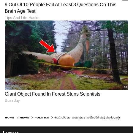
HOME
NEWS
POLITICS
ಕಲಬುರಗಿ: ಡಾ. ಶರಣಪ್ರಕಾಶ ಪಾಟೀಲರಿಗೆ ಮತ್ತೆ ಮಂತ್ರಿ ಭಾಗ್ಯ!