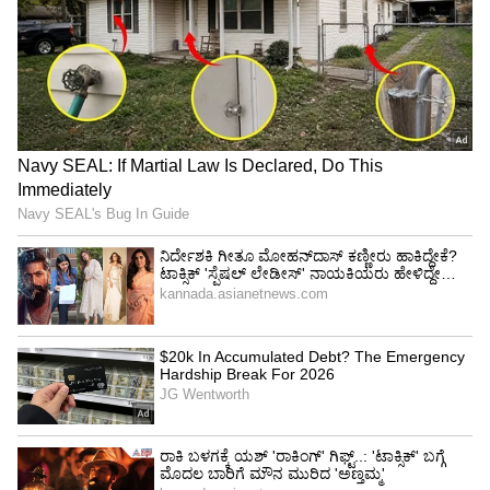
7 ಶಾಸಕರಲ್ಲಿ ಇಬ್ಬರಿಗೆ ಸಚಿವ ಸ್ಥಾನ ನೀಡೋದು ಎಂದು
ಹೈಕಮÞಂಡ್‌ ಹಂತದಲ್ಲಿ ಮಾತುಕತೆಯಾಗಿತ್ತು,