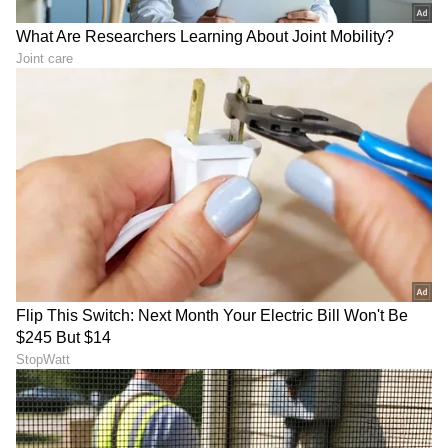
ರಾಜ್ಯದ ವಿಶ್ವವಿದ್ಯಾಲಯಗಳು ಸೇರಿದಂತೆ ಉನ್ನತ ಶಿಕ್ಷಣ
ರಂಗದಲ್ಲಿ ಸಾಕಷ್ಟುಕೆಲಸ ಮಾಡಲು ಅವಕಾಶ ಇರೋದರಿಂದ
ಡಾ. ಶರಣಪ್ರಕಾಶರ ಮೇಲೆ ನಿರೀಕ್ಷೆಗಳು ಹೆಚ್ಚಿವೆ.