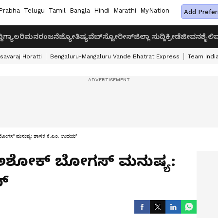
Prabha
Telugu
Tamil
Bangla
Hindi
Marathi
MyNation
Add Prefer
ದಿ
ಗ್ಯಾಲರಿ
ಮನರಂಜನೆ
ಜ್ಯೋತಿಷ್ಯ
ವೆಬ್‌ಸ್ಟೋರೀಸ್
ಜಿಲ್ಲಾ ಸುದ್ದಿ
ಕ್ರೀಡೆ
ಜೀವನಶೈಲಿ
ವ
savaraj Horatti
Bengaluru-Mangaluru Vande Bhatrat Express
Team India
ಬೋಗಸ್ ಮನುಷ್ಯ: ಶಾಸಕ ಕೆ.ಎಂ. ಉದಯ್
.ಅಶೋಕ್ ಬೋಗಸ್ ಮನುಷ್ಯ:
್