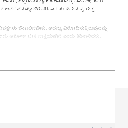
ಿದ ಅವರು, ಸಿದ್ದರಾಮಯ್ಯ ಬೆಂಗಳೂರಿನಲ್ಲಿ ದಿನವಿಡೀ ಜನರ
 ಅವರ ಸಮಸ್ಯೆಗಳಿಗೆ ಪರಿಹಾರ ಸೂಚಿಸುವ ಪ್ರಯತ್ನ
ಕ್ಷಗಳು ಬೆಂಬಲಿಸಬೇಕು. ಅದನ್ನು ವಿರೋಧಿಸುತ್ತಿರುವುದನ್ನು
ು ಅಶೋಕ್ ಟೀಕೆ ಸಾಕ್ಷಿಯಾಗಿದೆ ಎಂದು ಕಿಡಿಕಾರಿದರು.
‌ಗೆ ಮತ ನೀಡಿ: ಸಚಿವ ಚಲುವರಾಯಸ್ವಾಮಿ
ತ್ತು ಜಗತ್ತಿನ ಕ್ಷಣಕ್ಷಣದ ಕನ್ನಡ ಸುದ್ದಿ (
Kannada
್ ಸುವರ್ಣ ನ್ಯೂಸ್‌ ಫಾಲೋ ಮಾಡಿ. ಬ್ರೇಕಿಂಗ್ ಸುದ್ದಿ
ಷ ವರದಿಗಳು ಮತ್ತು ನೇರ ಪ್ರಸಾರಗಳೊಂದಿಗೆ (
kannada
ಕ್ಲಿಕ್‌ನಲ್ಲಿ ಲಭ್ಯ. ಏಷ್ಯಾನೆಟ್ ಸುವರ್ಣ ನ್ಯೂಸ್
ಾಗು ಎಲ್ಲಾ ಅಪ್‌ಡೇಟ್ ಗಳನ್ನು ಪಡೆಯಿರಿ.
ನ್ನಡಪ್ರಭ ಕನ್ನಡ ಪತ್ರಿಕೋದ್ಯಮದಲ್ಲಿಯೇ ವಿಶೇಷ ಛಾಪು
ವಿದೇಶ, ವಾಣಿಜ್ಯ, ಕ್ರೀಡೆ, ಮನೋರಂಜನೆ ಸೇರಿ ವೈವಿಧ್ಯಮಯ ಸುದ್ದಿಗಳ