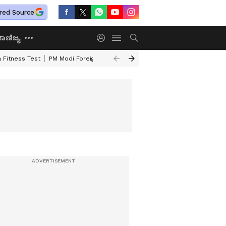
red Source
ಾಣಿಜ್ಯ
 Fitness Test
PM Modi Foreign Travel Expenditure
Valmiki Corporatio