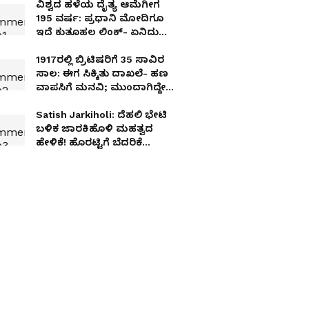
ವಿಶ್ವದ ಹಳೆಯ ದೈತ್ಯ ಆಮೆಗೀಗ
195 ವರ್ಷ: ಪ್ರಧಾನಿ ಮೋದಿಗೂ
ಇದೆ ಕುತೂಹಲ ಲಿಂಕ್​- ಏನಿದು
ವಿಷ್ಯ
1917ರಲ್ಲಿ ಬ್ರಿಟಿಷರಿಗೆ 35 ಸಾವಿರ
ಸಾಲ: ಈಗ ಸಿಕ್ಕಿತು ದಾಖಲೆ- ಹಣ
ವಾಪಸಿಗೆ ಮನವಿ; ಮುಂದಾಗಿದ್ದೇ
ರೋಚಕ
Satish Jarkiholi: ದೆಹಲಿ ಭೇಟಿ
ಬಳಿಕ ಜಾರಕಿಹೊಳಿ ಮಹತ್ವದ
ಹೇಳಿಕೆ! ಹೊರಟ್ಟಿಗೆ ಬೆದರಿಕೆ
ಹಾಕಲಾಯ್ತೇ?