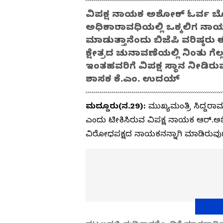
ವಿಪಕ್ಷ ನಾಯಕ ಅಶೋಕ್ ಓರ್ವ ಬೋ
ಅಧಿಕಾರಾವಧಿಯಲ್ಲಿ ಒಕ್ಕಲಿಗ ನಾಯಕ
ಮಾಡುತ್ತಾನೆಂದು ಬಿಜೆಪಿ ವರಿಷ್ಠರು ಈ
ಕ್ಷೇತ್ರದ ಚುನಾವಣೆಯಲ್ಲಿ ನಿಂತು ಗೆಲ್
ಇಂತಹವರಿಗೆ ವಿಪಕ್ಷ ಸ್ಥಾನ ನೀಡಿ
ಶಾಸಕ ಕೆ.ಎಂ. ಉದಯ್
ಮದ್ದೂರು(ನ.29):
ಮುಖ್ಯಮಂತ್ರಿ ಸಿದ್ದರ
ಎಂದು ಟೀಕಿಸಿರುವ ವಿಪಕ್ಷ ನಾಯಕ ಆರ್.ಅಶ
ವಿರೋಧಪಕ್ಷದ ನಾಯಕನನ್ನಾಗಿ ಮಾಡಿರುವುದ