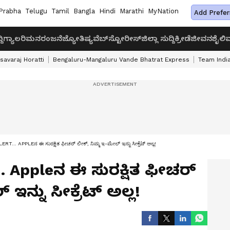
Prabha
Telugu
Tamil
Bangla
Hindi
Marathi
MyNation
Add Prefer
ದಿ
ಗ್ಯಾಲರಿ
ಮನರಂಜನೆ
ಜ್ಯೋತಿಷ್ಯ
ವೆಬ್‌ಸ್ಟೋರೀಸ್
ಜಿಲ್ಲಾ ಸುದ್ದಿ
ಕ್ರೀಡೆ
ಜೀವನಶೈಲಿ
ವ
savaraj Horatti
Bengaluru-Mangaluru Vande Bhatrat Express
Team India
T… APPLEನ ಈ ಸುರಕ್ಷಿತ ಫೀಚರ್ ಲೀಕ್, ನಿಮ್ಮ ಇ-ಮೇಲ್ ಇನ್ನು ಸೀಕ್ರೆಟ್ ಅಲ್ಲ!
… Appleನ ಈ ಸುರಕ್ಷಿತ ಫೀಚರ್
ಇನ್ನು ಸೀಕ್ರೆಟ್ ಅಲ್ಲ!