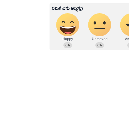
ಸ್ಪ್ಯಾಮ್ ಕಾಲ್ ಮತ್ತು ಫಿಶಿಂಗ್ ಅಟ್ಯಾಕ್ ಮ
Pavna Das
PD
ಮೂಲತಃ ಮಂಗಳೂರಿನವಳು. ಮಂಗಳೂರು ವ
ಕಳೆದ 12 ವರ್ಷಗಳಿಂದ ಪತ್ರಿಕೆ ಹಾಗೂ ಡಿಜ
ಟಿವಿ ಭಾರತ್, ಕನ್ನಡ ನ್ಯೂಸ್ ನೌ, ವ
ಸುವರ್ಣದಲ್ಲಿ ಫ್ರೀಲಾನ್ಸರ್ . ಮನೋರಂಜನ