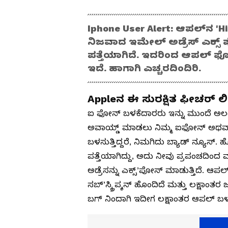
Iphone User Alert: ಆಪಲ್‌ನ 'H
ನಿಜವಾದ ಇಮೇಲ್ ಅಡ್ರೆಸ್ ಎಕ್
ಪತ್ತೆಯಾಗಿದೆ. ಇದರಿಂದ ಆಪಲ್ 
ಇದೆ. ಹಾಗಾಗಿ ಎಚ್ಚರದಿಂದಿರಿ.
Appleನ ಈ ಸುರಕ್ಷಿತ ಫೀಚರ್ ಲ
ಐ ಫೋನ್ ಬಳಕೆದಾರರು ಇನ್ನು ಮುಂದೆ ಅಲರ್ಟ
ಅವಾಯ್ಡ್ ಮಾಡಲು ನಿಮ್ಮ ಐಫೋನ್ ಅಥವಾ ಮ್
ಬಳಸುತ್ತಿದ್ದರೆ, ನಿಮಗಿದು ಬ್ಯಾಡ್ ನ್ಯೂಸ
ಪತ್ತೆಯಾಗಿದ್ದು, ಅದು ನೀವು ಪ್ರಪಂಚದಿಂ
ಅಡ್ರೆಸನ್ನು ಎಕ್ಸ್’ಪೋಸ್ ಮಾಡುತ್ತಿದೆ. ಆಪ
ಸಬ್’ಸ್ಕ್ರಿಪ್ಶನ್ ಹೊಂದಿದೆ ಮತ್ತು ಲಕ್ಷಾಂ
ಬಗ್ ನಿಂದಾಗಿ ಇದೀಗ ಲಕ್ಷಾಂತರ ಆಪಲ್ ಬಳಕ