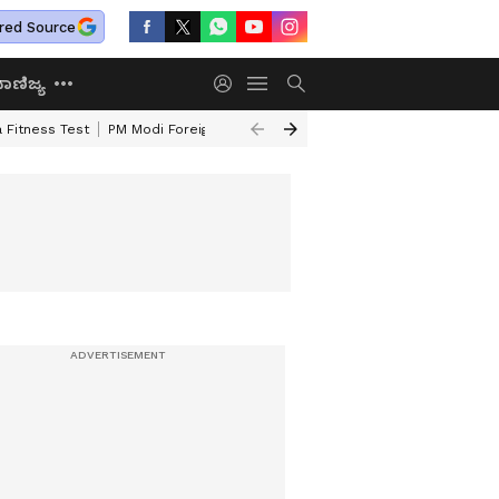
red Source
ಾಣಿಜ್ಯ
 Fitness Test
PM Modi Foreign Travel Expenditure
Valmiki Corporatio