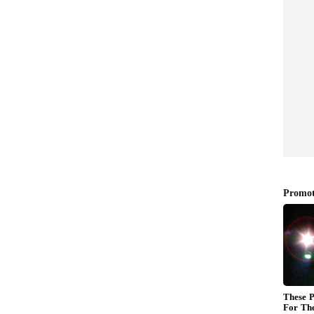
one 17
ಐಫೋನ್ ಪ್ರಿಯರಿಗೆ ಬಿಗ್ ಶಾಕ್!;
ದಲ್ಲಿ
ಭಾರತದಲ್ಲಿ ಆಪಲ್ iPhone 17 ಬೆಲೆ
‌ನಲ್ಲಿ
35 ಸಾವಿರದವರೆಗೆ ಭಾರಿ ಏರಿಕೆ
ಸಾಧ್ಯತೆ
ು ಮಾಡಬೇಕು?
ಅಪ್ ಡೇಟ್ ಬಿಡುಗಡೆ ಮಾಡದ ಕಾರಣ, ನೀವು
ು ಸಂಪೂರ್ಣವಾಗಿ ಪರಿಹರಿಸುವವರೆಗೆ, ಸೂಕ್ಷ್ಮ ಖಾತೆಗಳಿಗಾಗಿ
ವಾ 'DuckDuckGo Email Protection ನಂತಹ
್ಮ ಇನ್‌ಬಾಕ್ಸ್ ಅನ್ನು ಸೂಕ್ಷ್ಮವಾಗಿ ಗಮನಿಸಿ ಮತ್ತು
ಮೇಲ್‌ಗಳ ಮೇಲೆ ಕ್ಲಿಕ್ ಮಾಡುವುದನ್ನು ತಪ್ಪಿಸಿ.