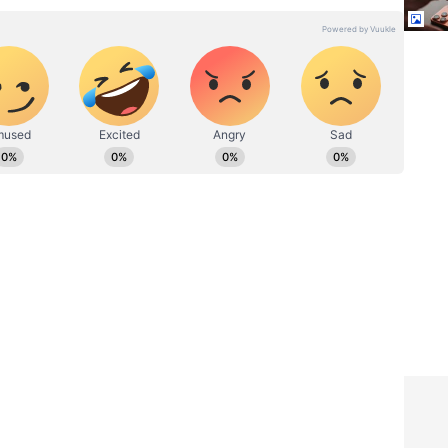
ಾಡುವ ಸಾಧ್ಯತೆ ಕೂಡ ಹೆಚ್ಚಾಗಿರುತ್ತದೆ.
ಿಶ್ವವಿದ್ಯಾನಿಲಯದ ಪತ್ರಿಕೋದ್ಯಮದ ಸ್ನಾತಕೋತ್ತರ ಪದವಿ .
ಿಟಲ್ ಮಾಧ್ಯಮಗಳಲ್ಲಿ ಕೆಲಸ . ಸುದ್ದಿ ಬಿಡುಗಡೆ, ಗಲ್ಫ್ ಕನ್ನಡಿಗ, ಈ
ಿಜಯಕರ್ನಾಟಕದಲ್ಲಿ ಕೆಲಸ ಮಾಡಿದ ಅನುಭವ. ಈಗ ಏಷ್ಯಾನೆಟ್
ೆ, ಲೈಫ್ ಸ್ಟೈಲ್, ಟ್ರಾವೆಲ್ ಬರವಣಿಗೆ ಇಷ್ಟ.