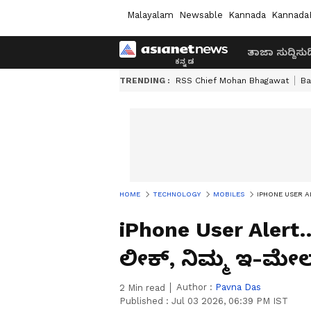
Malayalam
Newsable
Kannada
Kannada
ತಾಜಾ ಸುದ್ದಿ
ಸುದ್
TRENDING :
RSS Chief Mohan Bhagawat
Ba
HOME
TECHNOLOGY
MOBILES
IPHONE USER ALER
iPhone User Alert
ಲೀಕ್, ನಿಮ್ಮ ಇ-ಮೇಲ್ 
Author :
Pavna Das
2
Min read
Published :
Jul 03 2026, 06:39 PM IST