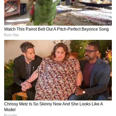
ಮದುವೆಯಾಗೋಕೆ ನನಗೆ ಇಷ್ಟ ಎಂದ ತಾನ್ಯಾ ಮಿತ್ತಲ್‌!
RECOMMENDED STORIES
ಮುಂದುವರಿದು ಮಾತನಾಡಿದ ಅವರು, "ತಾನ್ಯಾ ಅವರೇ,