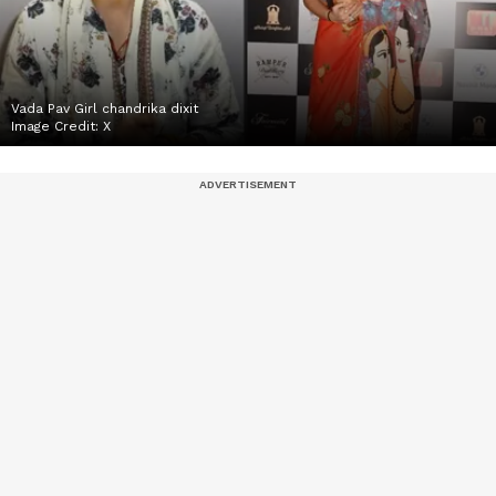
Vada Pav Girl chandrika dixit
Image Credit:
X