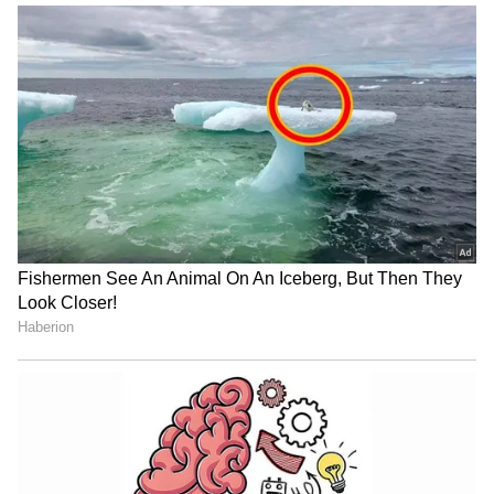
ಶೇ.50 ರಿಂದ ಶೇ.18 ಕ್ಕೆ TAX ಇಳಿಕೆ: ಮೋದಿ-
ಟ್ರಂಪ್ ಐತಿಹಾಸಿಕ ಒಪ್ಪಂದ | India US
Trade Deal | Party Rounds