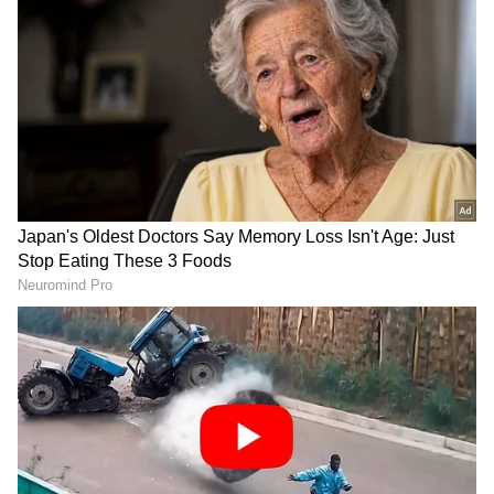
ಕಾರ್ಮಿಕನಿಂದ ಶೌಚ ಗುಂಡಿಯ ಮಲ ಸ್ವಚ್ಛಗೊಳಿಸಲಾಗಿತ್ತು.
ಇದೀಗ ತುಮಕೂರಲ್ಲೂ ಇಂತಹ ಅನಿಷ್ಟ ಪದ್ಧತಿ ಬೆಳಕಿಗೆ
ಬಂದಿದ್ದು ಪೊಲೀಸರು ಸ್ವಯಂ ಪ್ರೇರಿತ ಕೇಸ್‌ ದಾಖಲಿಸಿದ್ದಾರೆ.
RECOMMENDED STORIES
'ಪ್ರಾಯಶ್ಚಿತ ಯಾತ್ರೆಗೆ ಸ್ವಾಗತ..'
ಆ.11ರಿಂದ ಬೆಂಗಳೂರು-