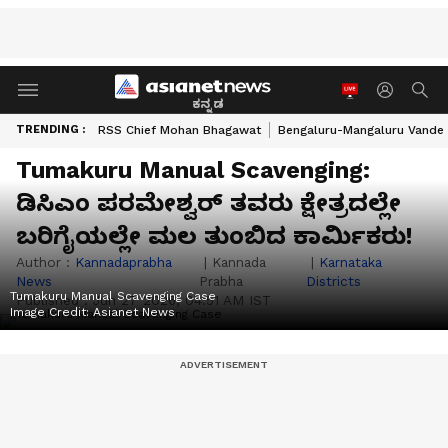
ಕನ್ನಡ
TRENDING :
RSS Chief Mohan Bhagawat
Bengaluru-Mangaluru Vande 
Tumakuru Manual Scavenging:
ಡಿಸಿಎಂ ಪರಮೇಶ್ವರ್ ತವರು ಕ್ಷೇತ್ರದಲ್ಲೇ
ಬರಿಗೈಯಲ್ಲೇ ಮಲ ತುಂಬಿದ ಕಾರ್ಮಿಕರು!
Author :
Kannadaprabha
|
Kannada
|
Karnataka
News
Prabha
Districts
Tumakuru Manual Scavenging Case
Published :
Jun 27 2026, 04:51 AM IST
Image Credit:
Asianet News