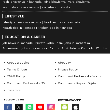
rashi bhavishya in kannada
dina bhavishya
vara bhavishya
vastu shastra in kannada
karnataka festivals
LIFESTYLE
Lifestyle news in kannada
food recipes in kannada
health tips in kannada
kitchen tips in kannada
EDUCATION & CAREER
job news in kannada
Private Jobs
bank jobs in karnataka
Government jobs in karnataka
Central Govt Jobs in Kannada
IT Jobs
About Website
About Tv
Terms Of Use
Privacy Policy
CSAM Policy
Complaint Redressal - Website
Complaint Redressal - TV
Compliance Report Digital
Investors
FOLLOW US ON
DOWNLOAD APP