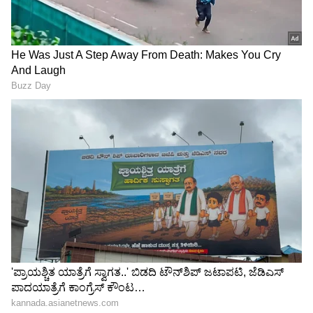
ಬಿಡದಿ ಟೌನ್‌ಶಿಪ್ ಜಟಾಪಟಿ,
ಮಂಗಳೂರು ವಂದೇ ಭಾರತ್
ಜೆಡಿಎಸ್ ಪಾದಯಾತ್ರೆಗೆ ಕಾಂಗ್ರೆಸ್
ಟ್ರಯಲ್, 57 ಸುರಂಗ, 226
ಕೌಂಟರ್!
ಸೇತುವೆ 108 ವಕ್ರಾಕೃತಿ ತಿರುವು
ದಾಟಲಿದೆ ರೈಲು!
ಹಂಪಿಯ ನಿಷೇಧಿತ, ಬಫರ್
KRS Party: ವಾಲ್ಮೀಕಿ ನಿಗಮ
ವಲಯದಲ್ಲಿ ಅಕ್ರಮ ಹೋಮ್‌ಸ್ಟೇ:
ಹಗರಣ: ಗಂಭೀರ ಆರೋಪ
53ಕ್ಕೂ ಹೆಚ್ಚು ಅಧಿಕಾರಿಗಳಿಗೆ
ಎದುರಿಸುತ್ತಿರುವ ಬಿ ನಾಗೇಂದ್ರಗೆ
ಉಪಲೋಕಾಯುಕ್ತರ ಬಿಗ್ ಶಾಕ್!
ಮಂತ್ರಿಗಿರಿ ಯಾಕೆ? KRS ಪಾರ್ಟಿ
LATEST VIDEOS
ಕಿಡಿ
"ರಾಜಕೀಯ ಬೇಡ, ಸಿನಿಮಾನೇ ಪ್ರಾಣ":
ಕನಕೋತ್ಸವದಲ್ಲಿ ರಿಷಬ್ ಶೆಟ್ಟಿ | Rishab
Shetty speech | Suvarna News