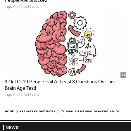
HOME
KARNATAKA DISTRICTS
TUMAKURU MANUAL SCAVENGING: ಡಿಸಿಎಂ ಪರಮೇಶ್ವರ್ ತವರು ಕ್ಷೇತ್ರದಲ್ಲೇ ಬರಿಗೈಯಲ್ಲೇ ಮಲ ತುಂಬಿದ ಕಾರ್ಮಿಕರು!
NEWS