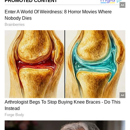
ಎನ್‌ಜಿಒ ಸಂಸ್ಥೆ ನೆರವಿನಿಂದ ಒಡಿಶಾದ 37 ಜೀವಗಳಿಗೆ
ಮುಕ್ತಿ!
DOWNLOAD APP
ಸ್ವಯಂಪ್ರೇರಿತ ದೂರು ದಾಖಲು
ಇತ್ತೀಚೆಗೆ ಕೊರಟಗೆರೆ ಬಸ್ ನಿಲ್ದಾಣದಲ್ಲಿ ಬಾಲ