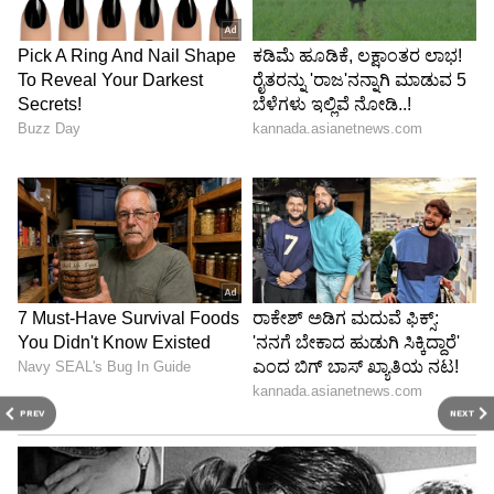
ನಿರ್ದೇಶಕರು, ಪಶುಪಾಲನಾ ಇಲಾಖೆ, ಶಿವಮೊಗ್ಗ.
PREV
NEXT