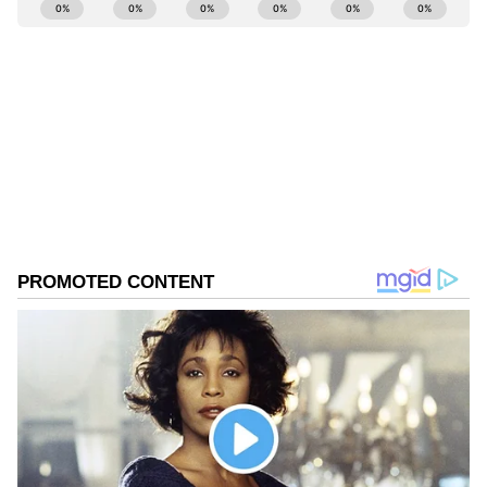
ABOUT THE AUTHOR
Kannadaprabha News
KN
1967ರ ನವೆಂಬರ್ 4ರಂದು ಆರಂಭವಾದ ಕನ್ನಡಪ್ರಭ ಕನ್ನಡ
ಪತ್ರಿಕೋದ್ಯಮದಲ್ಲಿಯೇ ವಿಶೇಷ ಛಾಪು ಮೂಡಿಸಿದ ಕನ್ನಡ ದಿನ
ಪತ್ರಿಕೆ. ದೇಶ, ವಿದೇಶ, ವಾಣಿಜ್ಯ, ಕ್ರೀಡೆ, ಮನೋರಂಜನೆ ಸೇರಿ
ವೈವಿಧ್ಯಮಯ ಸುದ್ದಿಗಳ ಹೂರಣ ಹೊತ್ತು ತರುವ ಕನ್ನಡಪ್ರಭ,
ಶಿವಮೊಗ್ಗ
ಕನ್ನಡಿಗರ ಅಸ್ಮಿತೆಯ ಸಂಕೇತ. ಸದಾ ಕರುನಾಡು, ನುಡಿ, ಸಂಸ್ಕೃತಿ
ಕರ್ನಾಟಕ ಸುದ್ದಿ
ಪರ ಧ್ವನಿ ಎತ್ತುವ ಕನ್ನಡಪ್ರಭ ದಿನ ಪತ್ರಿಕೆಯಲ್ಲಿ ಪ್ರಕಟಗೊಳ್ಳುವ
Published :
Jun 17 2023, 01:22 PM IST
ಸುದ್ದಿಗಳು ಸುವರ್ಣ ನ್ಯೂಸ್ ವೆಬ್‌ಸೈಟಲ್ಲೂ ಲಭ್ಯ.