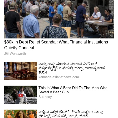
ಸರ್ಕಾರ ಬಂದು 20 ದಿನ ಆಗಿಲ್ಲ, ಯಾವ ಕಮಿಷನ್‌
ತೆಗೆದುಕೊಳ್ಳುವುದು: ಎಚ್‌ಡಿಕೆ ವಿರುದ್ಧ ಸಚಿವ ವೆಂಕಟೇಶ್‌
ಕಿಡಿ
ಶಿವಮೊಗ್ಗ ಜಿಲ್ಲೆಯಲ್ಲಿ ಹುದ್ದೆಗಳ ವಿವರ