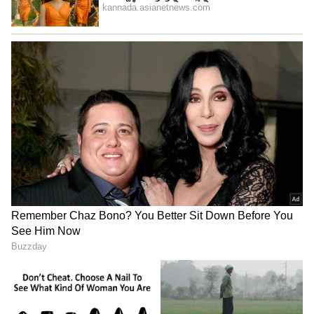
167- ಪಶು ಆರೋಗ್ಯ ಕೇಂದ್ರಗಳು
682-ಮಂಜೂರಾದ ಹುದ್ದೆ
269- ಭರ್ತಿಯಾದ ಹುದ್ದೆ
413 -ಖಾಲಿ ಉಳಿದ ಹುದ್ದೆ
ಸ
ರ್ಕಾರ ಹೊಸ ಯೋಜನೆಗಳು ಬರುತ್ತಲೇ ಇರುತ್ತವೆ.
ಲಸಿಕೆಗಾಗಿ ಸದ್ಯ ಗುತ್ತಿಗೆ ಆಧಾರ ನೌಕರರಿಗೆ ತರಬೇತಿ
ನೀಡಿ ಅವರನ್ನು ಬಳಕೆ ಮಾಡಿಕೊಳ್ಳಲಾಗುತ್ತದೆ. ಪಶು
ಇಲಾಖೆಯಲ್ಲಿ ಅರ್ಧಕ್ಕೂ ಹೆಚ್ಚು ಹುದ್ದೆಗಳು ಖಾಲಿ ಇವೆ.
ಪ್ರತಿ ಸಲನೂ ನಾವು ಸರ್ಕಾರಿಗೆ ಈ ಬಗ್ಗೆ ಮನವಿ
ಮಾಡುತ್ತಲೇ ಬರುತ್ತಿದ್ದೇವೆ.
-ಡಾ.ಶಿವಯೋಗಿ ಯಲಿ, ಉಪ