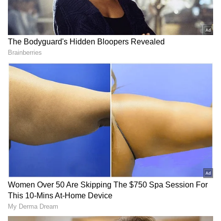
DOWNLOAD APP
ಈಗಿನ ಪಠ್ಯ ಸಮಿತಿ ಜೊತೆ ಚರ್ಚೆಗೆ ಸಿದ್ಧ: ರೋಹಿತ್‌
ಚಕ್ರತೀರ್ಥ