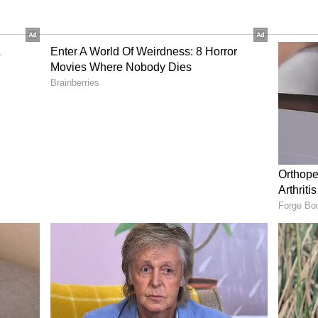
ಭಾಗದಲ್ಲಿ ವಿದ್ಯುತ್‌ ಸಂಪರ್ಕ ಕಡಿತಗೊಳಿಸಲಾಗಿತ್ತು. ಮರದ
 ತಂತಿಗಳು ಹರಿದು ಹೋಗಿವೆ. ಸದರಿ ವಿದ್ಯುತ್‌ ಲೈನ್‌ ಸರಿಪಡಿಸುವ
ತವಾದ್ದರಿಂದ ಕುಡಿಯುವ ನೀರಿಗೆ ಸಮಸ್ಯೆಯಾಗಿದೆ. ಸ್ಥಳದಲ್ಲಿದ್ದ
ರಿಪಡಿಸುವಂತೆ ಲೈನ್‌ಮೆನ್‌ಗೆ ಸೂಚಿಸಿದರು.
ೕರಭದ್ರಪ್ಪ ಹುಲಿಯಾಪುರ ಎನ್ನುವವರ ಮನೆಯ ಮೇಲೆ ಬೃಹತ್‌
ಪರಿಣಾಮ ಮೇಲ್ಚಾವಣಿ ಹಾಗೂ ಗೋಡೆಗಳು ಬಿರುಕು
ತಿಯಲ್ಲಿರುವ ಕುರಿತು ಲೆಕ್ಕಾಧಿಕಾರಿ ಶಿವರಾಜ, ಕಂದಾಯ ನೀರಿಕ್ಷಕ
ಹಿತಿ ಕನ್ನಡಪ್ರಭಕ್ಕೆ ಲಭ್ಯವಾಗಿದೆ.
ದ ಎರಡು ಮನೆಗಳಿಗೆ ಹಾಗೂ ಅಂಗಡಿಗೆ ಹಾನಿಯಾಗಿದೆ.ಈ ಬಗ್ಗೆ
ಹಾನಿಯಾದ ಕುಟುಂಬಗಳಿಗೆ ಪರಿಹಾರ
ೀಡಲು ಅವಕಾಶ ಇದೆ. ಈ ಬಗ್ಗೆ ಅಧಿಕಾರಿಗಳು ಕ್ರಮಕೈಗೊಳ್ಳಬೇಕು.