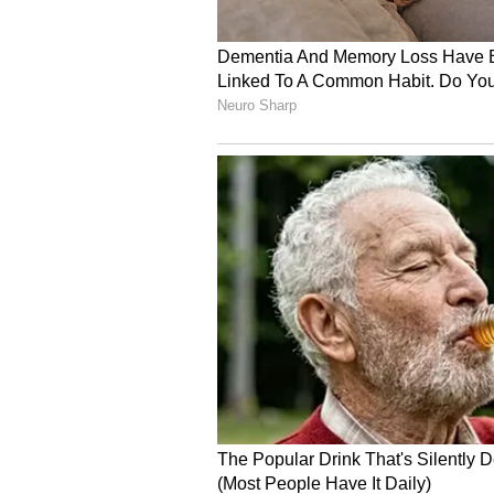
Karnataka budget 2023: ಕೊಪ್ಪಳದಲ
ತಿಪ್ಪನಾಳ ಗ್ರಾಮಸ್ಥರು.
ಈ ವೇಳೆ ಅರಣ್ಯ, ಕಂದಾಯ ಹಾಗೂ ಗ್ರಾಪಂ ಸಿಬ