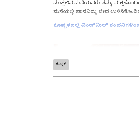
ಮುತ್ತಲಿನ ಮನೆಯವರು ತಮ್ಮ ಮಕ್ಕಳೊಂದಿ
ಮನೆಯಲ್ಲಿ ವಾಸವಿದ್ದು ಜೀವ ಉಳಿಸಿಕೊಂಡಿದ್
ಕೊಪ್ಪಳದಲ್ಲಿ ವಿಂಡ್‌ಮಿಲ್‌ ಕಂಪೆನಿಗಳಿಂ
ಕೊಪ್ಪಳ
ABOUT THE AUTHOR
Kannadaprabha News
KN
1967ರ ನವೆಂಬರ್ 4ರಂದು ಆರಂಭವಾದ ಕ
ಮೂಡಿಸಿದ ಕನ್ನಡ ದಿನ ಪತ್ರಿಕೆ. ದೇಶ, 
ಹೂರಣ ಹೊತ್ತು ತರುವ ಕನ್ನಡಪ್ರಭ, ಕನ್ನ
ಎತ್ತುವ ಕನ್ನಡಪ್ರಭ ದಿನ ಪತ್ರಿಕೆಯಲ್ಲಿ 