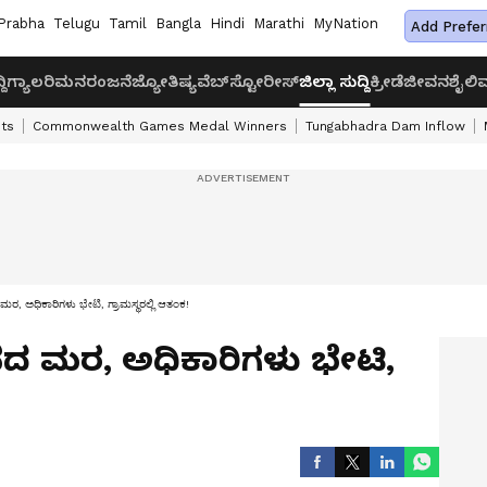
Prabha
Telugu
Tamil
Bangla
Hindi
Marathi
MyNation
Add Prefer
ದಿ
ಗ್ಯಾಲರಿ
ಮನರಂಜನೆ
ಜ್ಯೋತಿಷ್ಯ
ವೆಬ್‌ಸ್ಟೋರೀಸ್
ಜಿಲ್ಲಾ ಸುದ್ದಿ
ಕ್ರೀಡೆ
ಜೀವನಶೈಲಿ
ವ
ts
Commonwealth Games Medal Winners
Tungabhadra Dam Inflow
ರ, ಅಧಿಕಾರಿಗಳು ಭೇಟಿ, ಗ್ರಾಮಸ್ಥರಲ್ಲಿ ಆತಂಕ!
ನದ ಮರ, ಅಧಿಕಾರಿಗಳು ಭೇಟಿ,