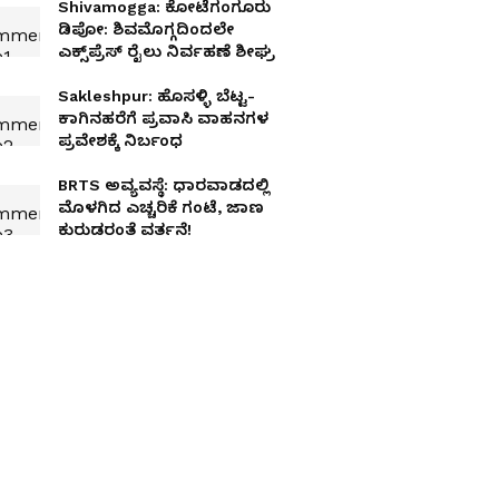
Shivamogga: ಕೋಟೆಗಂಗೂರು
ಡಿಪೋ: ಶಿವಮೊಗ್ಗದಿಂದಲೇ
ಎಕ್ಸ್‌ಪ್ರೆಸ್ ರೈಲು ನಿರ್ವಹಣೆ ಶೀಘ್ರ
Sakleshpur: ಹೊಸಳ್ಳಿ ಬೆಟ್ಟ-
ಕಾಗಿನಹರೆಗೆ ಪ್ರವಾಸಿ ವಾಹನಗಳ
ಪ್ರವೇಶಕ್ಕೆ ನಿರ್ಬಂಧ
BRTS ಅವ್ಯವಸ್ಥೆ: ಧಾರವಾಡದಲ್ಲಿ
ಮೊಳಗಿದ ಎಚ್ಚರಿಕೆ ಗಂಟೆ, ಜಾಣ
ಕುರುಡರಂತೆ ವರ್ತನೆ!