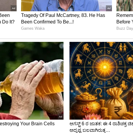
್ಲಿ ತಲೆ ಎತ್ತಲಿದೆ ಜಾನಪದ ಲೋಕ!
್ಬಂದಿ ಇದ್ದರು.