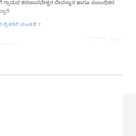
ಗೆ ಗ್ರಾಮದ ಶರಣಬಸವೇಶ್ವರ ದೇವಸ್ಥಾನ ಹಾಗೂ ಸಂಬಂಧಿಕರ
ದಾರೆ.
ದ ರೈತರಿಗೆ ವಂಚನೆ ?
ನ್ನಡಪ್ರಭ ಕನ್ನಡ ಪತ್ರಿಕೋದ್ಯಮದಲ್ಲಿಯೇ ವಿಶೇಷ ಛಾಪು
ವಿದೇಶ, ವಾಣಿಜ್ಯ, ಕ್ರೀಡೆ, ಮನೋರಂಜನೆ ಸೇರಿ ವೈವಿಧ್ಯಮಯ ಸುದ್ದಿಗಳ
ಡಿಗರ ಅಸ್ಮಿತೆಯ ಸಂಕೇತ. ಸದಾ ಕರುನಾಡು, ನುಡಿ, ಸಂಸ್ಕೃತಿ ಪರ ಧ್ವನಿ
ಪ್ರಕಟಗೊಳ್ಳುವ ಸುದ್ದಿಗಳು ಸುವರ್ಣ ನ್ಯೂಸ್ ವೆಬ್‌ಸೈಟಲ್ಲೂ ಲಭ್ಯ.