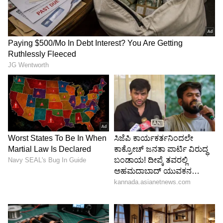
ಮಾಲ್ಗುಡಿ ಮೂಸಿಯಂ ವೀಕ್ಷಣೆ
ಇನ್ನೂ ಮಾಲ್ಗುಡಿ ಮೂಸಿಯಂ ವೀಕ್ಷಣೆಗೆ ರಾಜ್ಯದ ಹಲವಾರು
ಕಡೆಗಳಿಂದ ಪ್ರವಾಸಿಗರು ಬರುತ್ತಿದ್ದು ಸರಿಯಾದ
ವ್ಯವಸ್ಥೆಗಳಿಲ್ಲದೆ ಹೋಟಲ್‍ಗಳಿಲ್ಲ ಮತ್ತು ಶೌಚಾಲಯಗಳಂತೂ
ಇಲ್ಲದಿರುವುದು, ಕುಡಿಯುವ ಶುದ್ದ ನೀರಿನ ಘಟಕ ಸಹ
ಇಲ್ಲದಿರುವುದು ಸ್ಟೆಷನ್ ಪಕ್ಕದಲ್ಲಿನ ಶೌಚಾಲಯಗಳು ನೀರಿನ
ಸೌಲಭ್ಯಗಳಿಲ್ಲದೆ ಬಾಗಿಲುಗಳೆಲ್ಲಾ ಮುರಿದು ಹೋಗಿ
ತೆರೆದುಕೊಂಡಿರುವುದು ನಿರ್ವಹಣೆಯಲ್ಲದೆ ಇರುವುದನ್ನು
ಸಾಕ್ಷೀಕರಿಸುತ್ತಿವೆ.
ಇನ್ನಾದರೂ ರೈಲ್ವೆ ಇಲಾಖೆಯ ಹಿರಿಯ ಅಧಿಕಾರಿಗಳು ಮತ್ತು
ಶಿವಮೊಗ್ಗ ಲೋಕಸಭಾ ಸದಸ್ಯ ಬಿ.ವೈ.ರಾಘವೇಂದ್ರ ಇತ್ತ
ಗಮನಹರಿಸುವ ಮೂಲಕ ಅರಸಾಳು ಮಾಲ್ಗುಡಿ ಮೂಸಿಯಂ
ಮತ್ತು ರೈಲ್ವೆ ನಿಲ್ದಾಣದಲ್ಲಿ ಸಮಸ್ಯಗಳಿಗೆ ಪರಿಹಾರ ಕಲ್ಪಿಸುವತ್ತ
ಗಮನಹರಿಸಬೇಕಿದೆ.