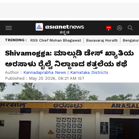
ಕನ್ನಡ
TRENDING :
RSS Chief Mohan Bhagawat
Basavaraj Horatti
Bengalur
Shivamogga: ಮಾಲ್ಗುಡಿ ಡೇಸ್ ಖ್ಯಾತಿಯ
ಅರಸಾಳು ರೈಲ್ವೆ ನಿಲ್ದಾಣದ ಕತ್ತಲೆಯ ಕಥೆ
Author :
Kannadaprabha News
|
Karnataka Districts
Published :
May 25 2026, 06:21 AM IST