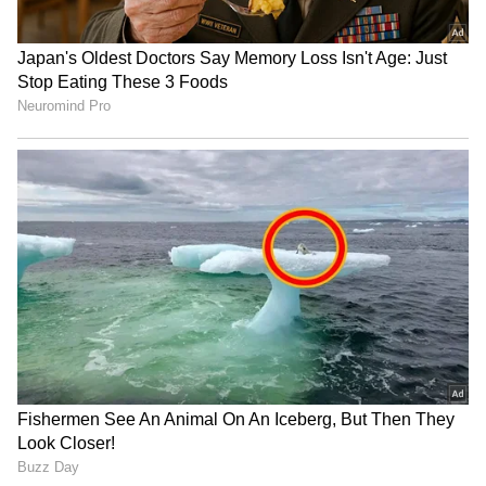
ಸ್ಥಿತಿಯಂತೂ ಕೇಳೋರಿಲ್ಲದಂತಾಗಿದೆ. ಕಡಿಮೆ ಖರ್ಚಿನಲ್ಲಿ
ರಾಜದಾನಿಗೆ ತೆರಳುವ ಪ್ರಯಾಣಿಕರಿಗೆ ಮಾಲ್ಗುಡಿ ರೈಲ್ವೆ
ನಿಲ್ದಾಣದಲ್ಲಿ ಸುಲಭ ಶೌಚಾಲಯಗಳಿಲ್ಲದೆ ಪರದಾಡುವ
ಪರಿಸ್ಥಿತಿಯಿದ್ದು ರೈಲ್ವೆ ಇಲಾಖೆಯ ಅಧಿಕಾರಿ ವರ್ಗ ಇತ್ತ
ಗಮನಹರಿಸಿ ಪ್ರಯಾಣಿಕರಿಗೆ ಮೂಲಭೂತ ಸೌಲಭ್ಯವನ್ನು
ಕಲ್ಪಿಸುವಂತೆ ರೈಲ್ವೆ ಪ್ರಯಾಣಿಕರಾದ ಗಾಯಿತ್ರಿ ವಿನಾಯಕ,
ಸುಶೀಲ ಮೂಡಾಗ್ರ ಕೆ. ಗೀತಾಅಣ್ಣಪ್ಪ, ಸೀತಾರಾಜಪ್ಪ, ಗೀತಾ
ಕರಿಬಸಪ್ಪ, ವೇದಾವತಿ ಆಗ್ರಹಿಸಿದ್ದಾರೆ.
ಮುಂಜಾನೆ ರಾಜದಾನಿಯಿಂದ 5.50ಕ್ಕೆ ಬರುವ ಮೈಸೂರು-
ಬೆಂಗಳೂರು-ಶಿವಮೊಗ್ಗ-ತಾಳಗುಪ್ಪ ಇಂಟರ್ ಸಿಟಿ ರೈಲು
ತಾಳುಗುಪ್ಪದಿಂದ ಹೊರಟು ಸಾಗರ, ಅನಂದಪುರಂ, ಆರಸಾಳು
ಕುಂಸಿ ಶಿವಮೊಗ್ಗ ಮಾರ್ಗ ರಾಜದಾನಿ ಬೆಂಗಳೂರಿಗೆ 6.20
ಹೋಗುವ ಇಂಟರ್ ಸಿಟಿ ರೈಲು ನಂತರ 7.45 ರಿಂದ 8 ಗಂಟೆಗೆ
ಶಿವಮೊಗ್ಗ ಪ್ಯಾಸಂಜರ್ ರೈಲು ಹೀಗೆ ಹೋಗಿ ಬರುವ