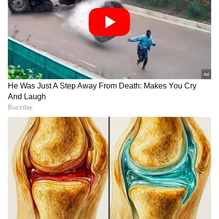
ಧರ್ಮಸ್ಥಳಕ್ಕೆ ವಿಜಯೇಂದ್ರ ಭೇಟಿ,
ರಸ್ತೆ ಅಪಘಾತದಲ್ಲಿ ಮೃತನ 2ನೇ
ಹೆಸರೆತ್ತಿದ ಪ್ರಾಯಶ್ಚಿತ್ತಕ್ಕೆ
ಪತ್ನಿಗೂ ಸಮಾನ ಪರಿಹಾರ
ಮಂಜುನಾಥನ ದರ್ಶನ ಪಡೆದ್ರಾ
ಕೊಡಬೇಕು: ಹೈಕೋರ್ಟ್
ಬಿಜೆಪಿ ರಾಜ್ಯಾಧ್ಯಕ್ಷ?
ಮಹತ್ವದ ಆದೇಶ
ಪದೇ ಪದೇ ಕೈಕೊಡುತ್ತಿದೆ ನಮ್ಮ
Vokkaligara Sangha:
ಮೆಟ್ರೋ, ಮೂರು ವರ್ಷದಲ್ಲಿ 21
ನೇಮಕಾತೀಲಿ ಭ್ರಷ್ಟಾಚಾರ
ಬಾರಿ ಎಡವಟ್ಟಿಗೆ ಬೇಸತ್ತ
ನಡೆದಿದೆ ಅಂತ ಆರೋಪ
ಪ್ರಯಾಣಿಕರು
ಮಾಡಿದವರಿಂದಲೇ ಹಲವು
ಅಕ್ರಮ: ಒಕ್ಕಲಿಗರ ಸಂಘ