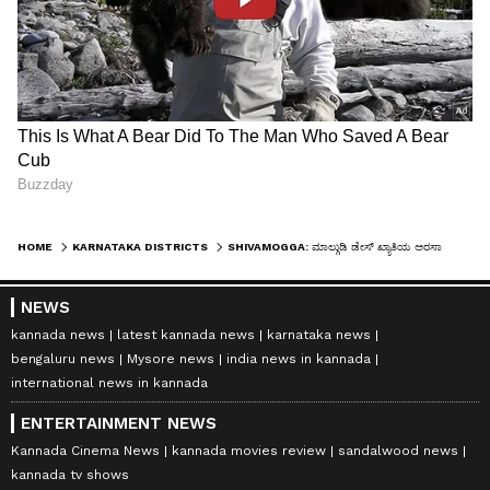
HOME
KARNATAKA DISTRICTS
SHIVAMOGGA: ಮಾಲ್ಗುಡಿ ಡೇಸ್ ಖ್ಯಾತಿಯ ಅರಸಾಳು ರೈಲ್ವೆ ನಿಲ್ದಾಣದ ಕತ್ತಲೆಯ ಕಥೆ
NEWS
kannada news
latest kannada news
karnataka news
bengaluru news
Mysore news
india news in kannada
international news in kannada
ENTERTAINMENT NEWS
Kannada Cinema News
kannada movies review
sandalwood news
kannada tv shows