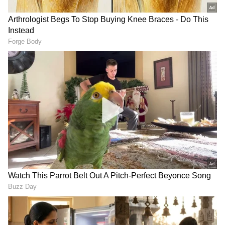
Related Articles
ಶಿವಮೊಗ್ಗ-ತಾಳಗುಪ್ಪ ಮಲೆನಾಡು ರೈಲ್ವೇ ಪ್ರಯಾಣಿಕರಿಗೆ
ಗುಡ್‌ ನ್ಯೂಸ್ ಕೊಟ್ಟ ಸಂಸದ ಬಿ.ವೈ ರಾಘವೇಂದ್ರ!
ಶಿವಮೊಗ್ಗ ಜನತೆಯ ಬೇಡಿಕೆ ಈಡೇರಿಕೆ: ಯಶವಂತಪುರ-
ತಾಳಗುಪ್ಪ ರೈಲು ಪ್ರಯಾಣಿಕರಿಗೆ ಹ್ಯಾಪಿ ನ್ಯೂಸ್
LATEST VIDEOS
"ರಾಜಕೀಯ ಬೇಡ, ಸಿನಿಮಾನೇ ಪ್ರಾಣ":
ಕನಕೋತ್ಸವದಲ್ಲಿ ರಿಷಬ್ ಶೆಟ್ಟಿ | Rishab
Shetty speech | Suvarna News
ಶೇ.50 ರಿಂದ ಶೇ.18 ಕ್ಕೆ TAX ಇಳಿಕೆ: ಮೋದಿ-
ಟ್ರಂಪ್ ಐತಿಹಾಸಿಕ ಒಪ್ಪಂದ | India US
Trade Deal | Party Rounds