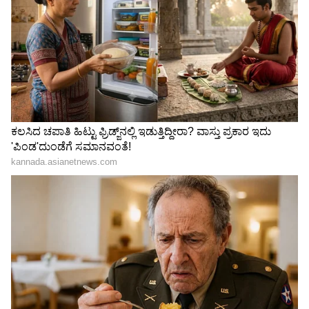
ನಿಲ್ದಾಣದ ಅವರಣದಲ್ಲಿ ಸ್ವಚ್ಛತೆಯಿಲ್ಲದೆ ಕಸ ತುಂಬಿಕೊಂಡಿದ್ದು
ಶೌಚಾಲಯಗಳಿಗೆ ಹೋದರೆ ನೀರು ಸಹ ಇಲ್ಲ. ಇನ್ನು
ಕುಡಿಯುವ ನೀರಯಂತೂ ಇಲ್ಲವೆ ಇಲ್ಲವಾಗಿ ಮಹಿಳೆಯರು
ಮಕ್ಕಳು ವೃದ್ದರು ಅನಾರೋಗ್ಯ ಪೀಡಿತರು ದೂರದ
ಬೆಂಗಳೂರು ಮೈಸೂರು ತೆರಳುವ ಪ್ರಯಾಣಿಕರು
ಶೌಚಾಲಯವಿಲ್ಲದೆ ಬಯಲು ಪ್ರದೇಶವನ್ನು ಆವಲಂಬಿಸುವುದು
ಆನಿರ್ವಾಯವಾಗಿದೆ.
ಮಹಿಳೆಯವರು, ಹೆಣ್ಣುಮಕ್ಕಳು ರೈಲ್ವೆ ನಿಲ್ದಾಣದಲ್ಲಿ ಗಿಡದ
ಪೊದೆಯ ಮರೆಯಲ್ಲಿ ಕುಳಿತು ಮೂತ್ರ ವಿಸರ್ಜನೆ
ಮಾಡಬೇಕಾಗಿದೆ. ಇದರೊಂದಿಗೆ ಆನಾರೋಗ್ಯ ಪೀಡಿತರ