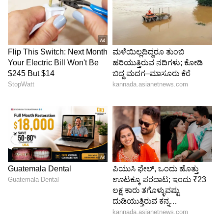
ಎಲ್ಲಾ ಭೂಸ್ವಾಧೀನ ಪ್ರಕ್ರಿಯೆಗಳು ಮತ್ತು ಟೆಂಡರ್
ನಡಾವಳಿಗಳಿಗೆ ತಕ್ಷಣವೇ ತಡೆಯಾಜ್ಞೆ ನೀಡಬೇಕು ಎಂದು
ಅರ್ಜಿದಾರರು ಕೋರಿದ್ದಾರೆ.
ಈ ಬೃಹತ್ ಯೋಜನೆಯ ಭವಿಷ್ಯವು ಈಗ ಉನ್ನತ
ನ್ಯಾಯಾಲಯದ ಅಂಗಳದಲ್ಲಿದ್ದು, ಮುಖ್ಯ
ನ್ಯಾಯಮೂರ್ತಿಗಳ ಪೀಠವು ಈ ಅರ್ಜಿಯನ್ನು
ಕೈಗೆತ್ತಿಕೊಂಡಾಗ ಸರ್ಕಾರದ ಮುಂದಿನ ನಡೆ ಏನೆಂಬುದು
ಕುತೂಹಲ ಮೂಡಿಸಿದೆ.