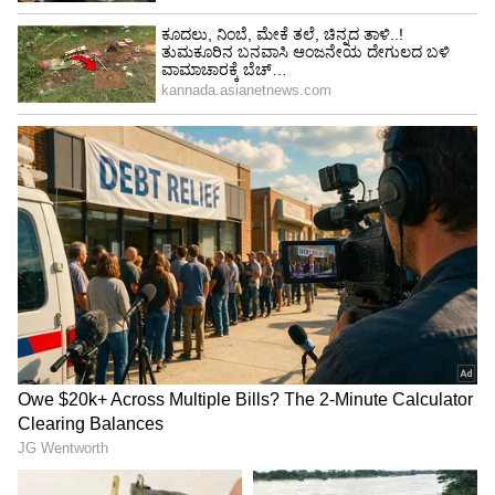
ಅರ್ಜಿಯಲ್ಲಿ ನ್ಯಾಯಾಲಯಕ್ಕೆ ಸಲ್ಲಿಸಿರುವ ಮನವಿಗಳು
ಬಿಡದಿ ಬಳಿ ಕೃಷಿ ಭೂಮಿ ಸ್ವಾಧೀನಪಡಿಸಿಕೊಳ್ಳುವ
ಸಂಬಂಧ 2026ರ ಜೂನ್ 13ರಂದು ಸರ್ಕಾರ
ಹೊರಡಿಸಿರುವ ಅಂತಿಮ ಅಧಿಸೂಚನೆಯನ್ನು ತಕ್ಷಣವೇ
ರದ್ದುಪಡಿಸಬೇಕು.
ಫಲವತ್ತಾದ ಕೃಷಿ ಭೂಮಿಯನ್ನು ನಾಶಪಡಿಸುವ ಬದಲಿಗೆ,
ಉತ್ತರ ಕರ್ನಾಟಕದ ಬರಪೀಡಿತ ಅಥವಾ ಈಗಾಗಲೇ
ಕೈಗಾರಿಕಾ ಭೂ ಬ್ಯಾಂಕ್‌ಗಳಿರುವ ಹಿಂದುಳಿದ ಪ್ರದೇಶಗಳಿಗೆ
ಈ ಯೋಜನೆಯನ್ನು ಸ್ಥಳಾಂತರಿಸಲು (ವಿಕೇಂದ್ರೀಕರಿಸಲು)
ತಜ್ಞರ ಸಮಿತಿಯನ್ನು ರಚಿಸಬೇಕು.
ಹೈಕೋರ್ಟ್‌ನಲ್ಲಿ ಈ ಪ್ರಕರಣದ ಅಂತಿಮ ತೀರ್ಪು
ಬರುವವರೆಗೆ, ಬಿಡದಿ ಟೌನ್‌ಶಿಪ್ ಯೋಜನೆಗೆ ಸಂಬಂಧಿಸಿದ