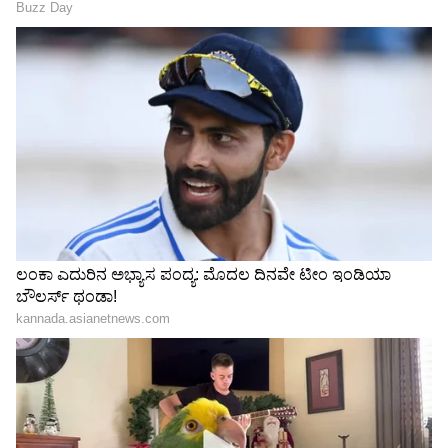
ಶೇ.50 ರಿಂದ ಶೇ.18 ಕ್ಕೆ TAX ಇಳಿಕೆ: ಮೋದಿ-
ಸಮಿತಿಯ ವರದಿಯನ್ನು ರಾಜ್ಯ ಸಚಿವ ಸಂಪುಟವು ಫೆಬ್ರವರಿ
ಟ್ರಂಪ್ ಐತಿಹಾಸಿಕ ಒಪ್ಪಂದ | India US
2026 ರಲ್ಲಿ ಅಂಗೀಕರಿಸಿತ್ತು. ಈ ವರದಿಯ ಶಿಫಾರಸಿನ ಪ್ರಕಾರ,
Trade Deal | Party Rounds
ಮುಂದಿನ ಎಲ್ಲಾ ಪ್ರಮುಖ ಅಭಿವೃದ್ಧಿ ಯೋಜನೆಗಳನ್ನು ಉತ್ತರ
ಕರ್ನಾಟಕ ಹಾಗೂ ಕಲ್ಯಾಣ ಕರ್ನಾಟಕದ ಹಿಂದುಳಿದ
ಜಿಲ್ಲೆಗಳಿಗೆ ಕೊಂಡೊಯ್ಯಬೇಕಿದೆ. ಸರ್ಕಾರವು ತನ್ನದೇ ಸಂಪುಟ
ಅಂಗೀಕರಿಸಿದ ವರದಿಯನ್ನು ಸಂಪೂರ್ಣವಾಗಿ ಬದಿಗೊತ್ತಿ,
ಬೆಂಗಳೂರಿನ ಸುತ್ತಮುತ್ತಲೇ 12,500 ಕೋಟಿಗೂ ಅಧಿಕ
ಹಣವನ್ನು ಸುರಿಯಲು ಮುಂದಾಗಿದೆ. ಇದು ಪ್ರಾದೇಶಿಕ
ಅಸಮತೋಲನವನ್ನು ಮತ್ತಷ್ಟು ಹೆಚ್ಚಿಸಲಿದೆ ಎಂದು
ಅರ್ಜಿದಾರರು ಆಕ್ಷೇಪಿಸಿದ್ದಾರೆ.
ಪರಿಸರ ನಾಶ ಮತ್ತು ಅಂತರ್ಜಲದ ಬಿಕ್ಕಟ್ಟು
ಬೆಂಗಳೂರು ನಗರವು ಈಗಾಗಲೇ ಅತಿಯಾದ ಜನಸಂಖ್ಯೆ
ಮತ್ತು ನಗರೀಕರಣದಿಂದಾಗಿ ತೀವ್ರ ನೀರಿನ ಬಿಕ್ಕಟ್ಟು ಹಾಗೂ
ಪರಿಸರ ಮಾಲಿನ್ಯವನ್ನು ಎದುರಿಸುತ್ತಿದೆ. ಇಂತಹ ಪರಿಸ್ಥಿತಿಯಲ್ಲಿ