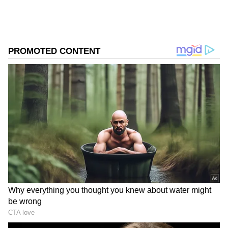
DOWNLOAD APP
RECOMMENDED STORIES
Related Articles
ಬಿಡದಿ ಟೌನ್‌ಶಿಪ್‌ ವಿರುದ್ಧ ನಿಖಿಲ್‌ ಕುಮಾರಸ್ವಾಮಿ
ಪಾದಯಾತ್ರೆಗೆ ಭರ್ಜರಿ ಜನ ಸ್ಪಂದನೆ
ಬಿಡದಿ ಟೌನ್‌ಶಿಪ್ ರಣರಂಗದಲ್ಲಿ ಪತ್ರಕ್ಕೆ ಪತ್ರ, ಸವಾಲ್‌ಗೆ