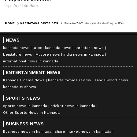
HOME
KARNATAKA DISTRICTS
ಬಿಡದಿ ಟೌನ್‌ಶಿಪ್ ಯೋಜನೆಗೆ ತಡೆ ಕೋರಿ ಹೈಕೋರ್ಟ್‌ಗೆ ಪಿಐಎಲ್, ಪರಿಸರ ಹಾನಿಯ ಗಂಭೀರ ಆರೋಪ
NEWS
kannada news
latest kannada news
karnataka news
bengaluru news
Mysore news
india news in kannada
international news in kannada
ENTERTAINMENT NEWS
Kannada Cinema News
kannada movies review
sandalwood news
kannada tv shows
SPORTS NEWS
sports news in kannada
cricket news in kannada
Other Sports News in Kannada
BUSINESS NEWS
Business news in kannada
share market news in kannada