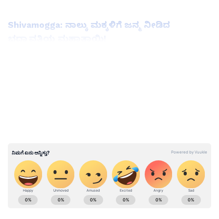
Shivamogga: ನಾಲ್ಕು ಮಕ್ಕಳಿಗೆ ಜನ್ಮ ನೀಡಿದ
ಭದ್ರಾವತಿಯ ಮಹಾತಾಯಿ!
LATEST VIDEOS
ABOUT THE AUTHOR
Girish Goudar
GG