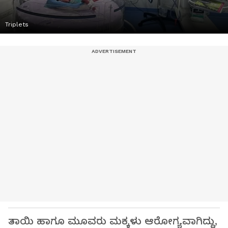
Triplets
ತಾಯಿ ಹಾಗೂ ಮೂವರು ಮಕ್ಕಳು ಆರೋಗ್ಯವಾಗಿದ್ದು,