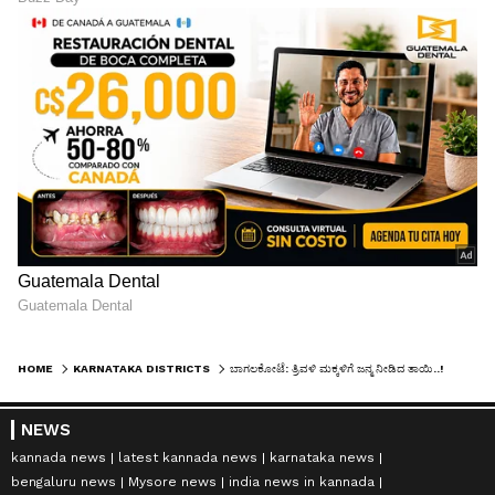
HOME
KARNATAKA DISTRICTS
ಬಾಗಲಕೋಟೆ: ತ್ರಿವಳಿ ಮಕ್ಕಳಿಗೆ ಜನ್ಮ ನೀಡಿದ ತಾಯಿ..!
NEWS
kannada news
latest kannada news
karnataka news
bengaluru news
Mysore news
india news in kannada