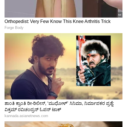
ಗಮನಿಸಿ: ಶುಕ್ರವಾರ ರಾತ್ರಿ ಹಸಿರು
ಸಚಿವ ಸ್ಥಾನ ತಪ್ಪಿದ್ದಕ್ಕೆ ಫುಲ್
ಮಾರ್ಗದ ರೈಲು ವೇಳಾಪಟ್ಟಿಯಲ್ಲಿ
ಸ್ಟೋರಿ ಬಿಚ್ಚಿಟ್ಟ ಬಸವರಾಜ
ತಾತ್ಕಾಲಿಕ ಬದಲಾವಣೆ!
ಶಿವಣ್ಣವರ
LATEST VIDEOS
"ರಾಜಕೀಯ ಬೇಡ, ಸಿನಿಮಾನೇ ಪ್ರಾಣ":
ಕನಕೋತ್ಸವದಲ್ಲಿ ರಿಷಬ್ ಶೆಟ್ಟಿ | Rishab
Shetty speech | Suvarna News
ಶೇ.50 ರಿಂದ ಶೇ.18 ಕ್ಕೆ TAX ಇಳಿಕೆ: ಮೋದಿ-
ಟ್ರಂಪ್ ಐತಿಹಾಸಿಕ ಒಪ್ಪಂದ | India US
Trade Deal | Party Rounds