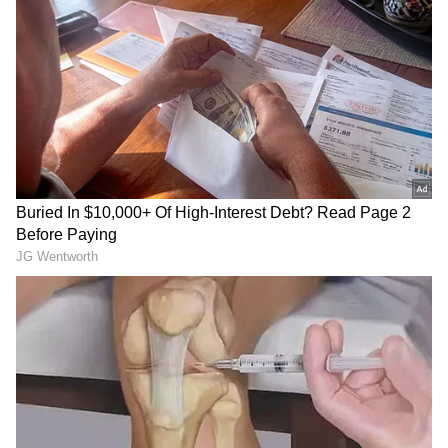
ಶ್ರೀಲಂಕಾ ಟೆಸ್ಟ್‌ನಲ್ಲಿ ಕನ್ನಡಿಗ
SIR: ಬೆಂಗಳೂರಿನಲ್ಲಿ 50 ಲಕ್ಷ
ರಾಹುಲ್, ಗಿಲ್, ಜೈಸ್ವಾಲ್‌ಗೆ
ವೋಟರ್ ಐಡಿ ಕಟ್?! ನಿಮ್ಮ
ಸ್ಪೆಷಲ್ ಟಾಸ್ಕ್ ಕೊಟ್ಟ ಗೌತಮ್
ಹೆಸರೂ ಲಿಸ್ಟ್‌ನಲ್ಲಿದೆಯಾ ಎಂದು
ಗಂಭೀರ್!
ಹೀಗೆ ಚೆಕ್ ಮಾಡಿ!
ನಮ್ಮ ಮೆಟ್ರೋ ಪ್ರಯಾಣಿಕರೇ
‘ಸಮಯ ಬಂದಾಗ ಎಲ್ಲ ಹೇಳುವೆ’: