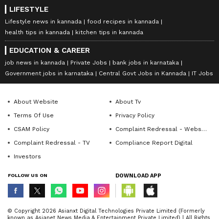
LIFESTYLE
Lifestyle news in kannada
food recipes in kannada
health tips in kannada
kitchen tips in kannada
EDUCATION & CAREER
job news in kannada
Private Jobs
bank jobs in karnataka
Government jobs in karnataka
Central Govt Jobs in Kannada
IT Jobs
About Website
About Tv
Terms Of Use
Privacy Policy
CSAM Policy
Complaint Redressal - Website
Complaint Redressal - TV
Compliance Report Digital
Investors
FOLLOW US ON
DOWNLOAD APP
© Copyright 2026 Asianxt Digital Technologies Private Limited (Formerly
known as Asianet News Media & Entertainment Private Limited) | All Rights