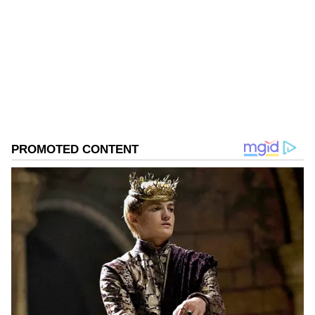
ಏಷ್ಯಾನೆಟ್‌ ಸುವರ್ಣ ನ್ಯೂಸ್‌.ಕಾಮ್‌ನಲ್ಲಿ ಹಿರಿಯ ಉಪ ಸಂಪಾದಕ.
ಕಳೆದ 10 ವರ್ಷಗಳಿಂದ ಮಾಧ್ಯಮ ಕ್ಷೇತ್ರದಲ್ಲಿದ್ದೇನೆ. ನನ್ನ ಊರು
ಬಾಗಲಕೋಟೆ ಜಿಲ್ಲೆಯ ಹುನಗುಂದ . ಕರ್ನಾಟಕ
ವಿಶ್ವವಿದ್ಯಾಲಯದಿಂದ ಎಂಎಸ್‌ಸಿ ಎಲೆಕ್ಟ್ರಾನಿಕ್‌ ಮೀಡಿಯಾ ಪದವಿ
ಮಹಿಳೆಯರು
ಪಡೆದಿದ್ದೇನೆ. ಈಟಿವಿ ಭಾರತ್‌, ವೇ ಟು ನ್ಯೂಸ್‌ ಡಿಜಿಟಲ್‌
ಮಾಧ್ಯಮದಲ್ಲಿ ಸಂಪಾದಕನಾಗಿ ಕೆಲಸ ಮಾಡಿದ್ದೇನೆ. ಕ್ರೀಡೆ,
ಚಲನಚಿತ್ರ, ರಾಜಕೀಯ ಸುದ್ದಿಗಳ ಬಗ್ಗೆ ಅತೀವ ಆಸಕ್ತಿ ಇದೆ. ಸಂಗೀತ
ಕೇಳುವುದು, ಕ್ರಿಕೆಟ್‌ ಆಡುವುದು ನೆಚ್ಚಿನ ಹವ್ಯಾಸಗಳಾಗಿವೆ.
ತಾಯಿ ಹಾಗೂ ಮೂವರು ಮಕ್ಕಳು ಆರೋಗ್ಯವಾಗಿದ್ದು, ಒಂದು
ಮಗುವಿಗೆ ಉಸಿರಾಟದ ಸಮಸ್ಯೆ ಇದೆ ಎನ್ನಲಾಗ್ತಿದೆ. ತ್ರಿವಳಿ
ಮಕ್ಕಳು ಜನನದಿಂದ ನಿಂಗಮ್ಮ-ಚನ್ನಬಸವ ದಂಪತಿಗಳ
ಖುಷಿಗೆ ಪಾರವೇ ಇಲ್ಲದಂತಾಗಿದೆ.