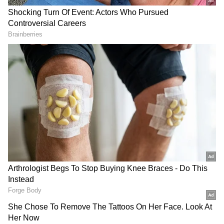
DOWNLOAD APP
ಆಯೋಗದಲ್ಲಿ ದಾಖಲಾಗುವ ಪ್ರಕರಣಗಳಲ್ಲಿ ಸಮರ್ಥ ವಾದ
ಮಂಡಿಸಲು ಹಿರಿಯ ವಕೀಲರ ತಂಡ ನೇಮಕ
ಮಾಡಲಾಗುವುದು. ‘ನಿರ್ಭಯ’ ಯೋಜನೆಯಡಿ ನಗರದಲ್ಲಿ
7500 ಕೃತಕ ಬುದ್ಧಿಮತ್ತೆಯ ಸಿಸಿ ಕ್ಯಾಮೆರಾ
ಅಳವಡಿಸಲಾಗುತ್ತಿದೆ. ರಾತ್ರಿ ವೇಳೆ ಕೆಲಸ ಮುಗಿಸಿ ಬರುವ
ಮಹಿಳೆಯಾರಿಗೆ ಇದು ಸುರಕ್ಷತೆ ಒದಗಿಸುತ್ತದೆ. ಮಹಿಳಾ
ಪೊಲೀಸರನ್ನು ಒಳಗೊಂಡ ಪಿಂಕ್‌ ಹೊಯ್ಸಳ ವಾಹನಗಳು
ಸಂಚರಿಸುತ್ತಿವೆ. ಶಾಲಾ-ಕಾಲೇಜುಗಳ ವಿದ್ಯಾರ್ಥಿನಿಯರಿಗೆ