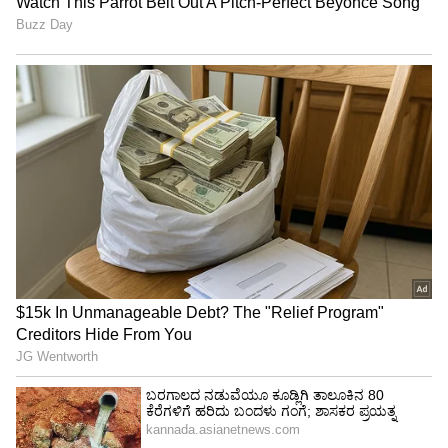
ಜೀರಿಗೆ ಡಬ್ಬ ಪವರ್‌ಫುಲ್‌
ಅಮೆರಿಕಾ ಸೇರಿದಂತೆ ಹಲವು ರಾಷ್ಟ್ರಗಳು ಆರ್ಥಿಕ
ಸಂಕಷ್ಟಎದುರಿಸುತ್ತಿವೆ. ಆದರೆ, ಭಾರತದ ಮಹಿಳೆಯರ
ಉಳಿತಾಯ ಸಂಸ್ಕೃತಿಯಿಂದಾಗಿ ಅಡುಗೆ ಮನೆಯಲ್ಲಿ
ತೆಗೆದಿಡುವ ಜೀರಿಗೆ ಡಬ್ಬದಲ್ಲಿ ಇಡುವ ಹಣವೇ ದೇಶದ
ಆರ್ಥಿಕತೆ ರಕ್ಷಣೆ ಮಾಡಿದೆ. ತಾಯಿ ಗರ್ಭದಿಂದ ಭೂ ತಾಯಿ
ಗರ್ಭದವರೆಗೆ ಇರುವ ನಮ್ಮ ಬದುಕಿನಲ್ಲಿ ಮಹಿಳೆಯರಿಗೆ
ಗೌರವ, ಸಮಾನತೆ ನೀಡಬೇಕು. ನಿರ್ಭಯ ಯೋಜನೆಯಡಿ
ಕಾನೂನಿನ ಬಗ್ಗೆ ಪುರುಷರಿಗೆ ಜಾಗೃತಿ ಮೂಡಿಸುವುದು
ಅಗತ್ಯವಾಗಿದೆ. ಅನ್ಯಾಯ ಆಗುವ ಮೂಲದಿಂದಲೇ ಅರಿವು
ಮೂಡಿಸಬೇಕು ಎಂದು ಮುಖ್ಯಮಂತ್ರಿ ಬೊಮ್ಮಾಯಿ
ಅಭಿಪ್ರಾಯಪಟ್ಟರು.