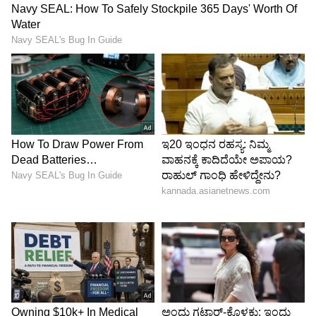
ರಾಜ್ಯ ಮಹಿಳಾ ಆಯೋಗವನ್ನು ಸಶಕ್ತ ಮಾಡಬೇಕು. ಇದಕ್ಕೆ
ದೇಶದಲ್ಲಿ ಕರ್ನಾಟಕವೇ ಮೇಲ್ಪಂಕ್ತಿ ಹಾಕಬೇಕು.
ಆಯೋಗವನ್ನು ಹಲ್ಲಿಲ್ಲದ ಹಾವಿನಂತೆ, ಶಸ್ತ್ರ ಇಲ್ಲದ
ಸೇನಾನಿಯಂತೆ ಮಾಡಬಾರದು ಎಂದು ರಾಜ್ಯ ಸರ್ಕಾರಕ್ಕೆ
ಕೇಂದ್ರ ಕೃಷಿ ಖಾತೆ ರಾಜ್ಯ ಸಚಿವೆ ಶೋಭಾ ಕರಂದ್ಲಾಜೆ ಸಲಹೆ
ನೀಡಿದರು.
ಯಾವುದೇ ದೌರ್ಜನ್ಯ ಪ್ರಕರಣವನ್ನು 6 ತಿಂಗಳೊಳಗೆ
ಇತ್ಯರ್ಥಪಡಿಸಬೇಕು. ವಾದ ಮಾಡಲು ಸಮರ್ಥ ವಕೀಲರ
ತಂಡ ನೇಮಿಸಬೇಕು. ಪೊಲೀಸ್‌ ಠಾಣೆಗಳಲ್ಲಿ ಆರೋಪಿಗಳು
ಪ್ರಭಾವ ಬೀರದ ಪರಿಸ್ಥಿತಿ ನಿರ್ಮಿಸಬೇಕು. ಮಹಿಳಾ ಪೊಲೀಸ್‌
ಅಧಿಕಾರಿಗಳನ್ನು ಹೆಚ್ಚಿನ ಸಂಖ್ಯೆಯಲ್ಲಿ ನೇಮಿಸಬೇಕು. ಸೈಬರ್‌
ಅಪರಾಧದ ವಿರುದ್ಧ ಕಠಿಣ ಶಿಕ್ಷೆ ಜಾರಿಗೆ ತರಬೇಕು. ಸಾಂತ್ವನ
ಕೇಂದ್ರಗಳಿಗೆ ಸೌಲಭ್ಯ ನೀಡಬೇಕು ಎಂದು ಮನವಿ ಮಾಡಿದರು.