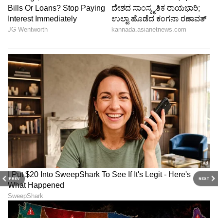
ವಿಧಾನಸೌಧದ ಬ್ಯಾಂಕ್ವೆಟ್‌ ಹಾಲ್‌ನಲ್ಲಿ ಶುಕ್ರವಾರ
ಏರ್ಪಡಿಸಿದ್ದ ‘ರಾಜ್ಯ ಮಹಿಳಾ ಆಯೋಗ’ದ ರಜತ
ಮಹೋತ್ಸವ ಕಾರ್ಯಕ್ರಮವನ್ನು ಮುಖ್ಯಮಂತ್ರಿ ಬಸವರಾಜ
ಬೊಮ್ಮಾಯಿ ಉದ್ಘಾಟಿಸಿದರು. ಶೋಭಾ ಕರಂದ್ಲಾಜೆ, ಹಾಲಪ್ಪ
ಆಚಾರ್‌, ರೂಪಾಲಿ ನಾಯಕ್‌, ರೇಖಾ ಶರ್ಮಾ, ಪ್ರಮೀಳಾ
ನಾಯ್ಡು ಹಾಜರಿದ್ದರು.
PREV
NEXT