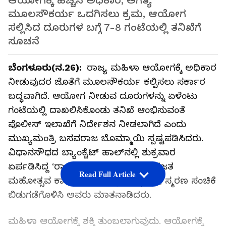
ಆಯೋಗಕ್ಕೆ ಹೆಚ್ಚಿನ ಅಧಿಕಾರ, ಅಗತ್ಯ
ಮೂಲಸೌಕರ್ಯ ಒದಗಿಸಲು ಕ್ರಮ, ಆಯೋಗ
ಸಲ್ಲಿಸಿದ ದೂರುಗಳ ಬಗ್ಗೆ 7-8 ಗಂಟೆಯಲ್ಲಿ ತನಿಖೆಗೆ
ಸೂಚನೆ
ಬೆಂಗಳೂರು(ನ.26):
ರಾಜ್ಯ ಮಹಿಳಾ ಆಯೋಗಕ್ಕೆ ಅಧಿಕಾರ
ನೀಡುವುದರ ಜೊತೆಗೆ ಮೂಲಸೌಕರ್ಯ ಕಲ್ಪಿಸಲು ಸರ್ಕಾರ
ಬದ್ಧವಾಗಿದೆ. ಆಯೋಗ ನೀಡುವ ದೂರುಗಳನ್ನು ಏಳೆಂಟು
ಗಂಟೆಯಲ್ಲಿ ದಾಖಲಿಸಿಕೊಂಡು ತನಿಖೆ ಆಂಭಿಸುವಂತೆ
ಪೊಲೀಸ್‌ ಇಲಾಖೆಗೆ ನಿರ್ದೇಶನ ನೀಡಲಾಗಿದೆ ಎಂದು
ಮುಖ್ಯಮಂತ್ರಿ ಬಸವರಾಜ ಬೊಮ್ಮಾಯಿ ಸ್ಪಷ್ಟಪಡಿಸಿದರು.
ವಿಧಾನಸೌಧದ ಬ್ಯಾಂಕ್ವೆಟ್‌ ಹಾಲ್‌ನಲ್ಲಿ ಶುಕ್ರವಾರ
ಏರ್ಪಡಿಸಿದ್ದ ‘ರಾಜ್ಯ ಮಹಿಳಾ ಆಯೋಗ’ದ ರಜತ
Read Full Article
ಮಹೋತ್ಸವ ಕಾರ್ಯಕ್ರಮವನ್ನು ಉದ್ಘಾಟಿಸಿ, ಸ್ಮರಣ ಸಂಚಿಕೆ
ಬಿಡುಗಡೆಗೊಳಿಸಿ ಅವರು ಮಾತನಾಡಿದರು.
ಮಹಿಳಾ ಆಯೋಗಕ್ಕೆ ಶಕ್ತಿ ತುಂಬಲಾಗುವುದು. ಆಯೋಗಕ್ಕೆ