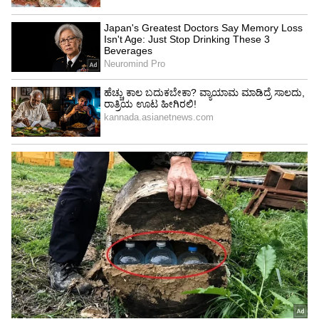
ಹಲ್ಲಿಲ್ಲದ ಹಾವು ಮಾಡಬೇಡಿ: ಶೋಭಾ ಕರಂದ್ಲಾಜೆ ಸಲಹೆ