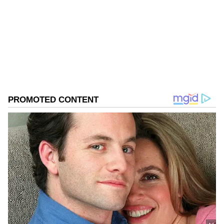
ಪತ್ರಿಕೋದ್ಯಮದಲ್ಲಿಯೇ ವಿಶೇಷ ಛಾಪು ಮೂಡಿಸಿದ ಕನ್ನಡ ದಿನ
ಪತ್ರಿಕೆ. ದೇಶ, ವಿದೇಶ, ವಾಣಿಜ್ಯ, ಕ್ರೀಡೆ, ಮನೋರಂಜನೆ ಸೇರಿ
ವೈವಿಧ್ಯಮಯ ಸುದ್ದಿಗಳ ಹೂರಣ ಹೊತ್ತು ತರುವ ಕನ್ನಡಪ್ರಭ,
ಬಸವರಾಜ ಬೊಮ್ಮಾಯಿ
ಕನ್ನಡಿಗರ ಅಸ್ಮಿತೆಯ ಸಂಕೇತ. ಸದಾ ಕರುನಾಡು, ನುಡಿ, ಸಂಸ್ಕೃತಿ
ಬೆಂಗಳೂರು
ಪರ ಧ್ವನಿ ಎತ್ತುವ ಕನ್ನಡಪ್ರಭ ದಿನ ಪತ್ರಿಕೆಯಲ್ಲಿ ಪ್ರಕಟಗೊಳ್ಳುವ
ಸುದ್ದಿಗಳು ಸುವರ್ಣ ನ್ಯೂಸ್ ವೆಬ್‌ಸೈಟಲ್ಲೂ ಲಭ್ಯ.