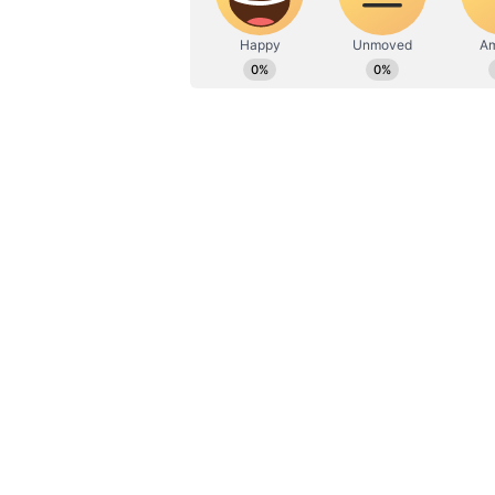
Karnataka MLC polls: ಭಾರೀ ನಿರೀಕ್ಷೆಯ
ದರ ಫಲಕ ನಾಪತ್ತೆ:
ರಾಮಪೂರದ ಬಿಎಸ್‌ಎನ್‌ಎಲ್‌ ಕಚೇರಿಯಲ್ಲ
ತಿದ್ದುಪಡಿ ಕೇಂದ್ರದ ದರ್ಬಾರ್‌ ಜೋರಾಗಿದ್ದ
ಮನಬಂದಂತೆ ಹಣ ಸುಲಿಗೆ ಮಾಡಲಾಗುತ್ತಿದ
ಖಾಸಗಿ ಏಜೆನ್ಸಿಗಳಲ್ಲೂ ಹೊಸ ಆಧಾರ್‌ ನೋಂ
ನಿಗದಿಪಡಿಸಲಾಗಿದೆ. ಆದರೆ, ಖಾಸಗಿ ಆಧಾರ್‌
ಎಷ್ಟುಹಣ ಪಾವತಿಸಬೇಕು ಎಂಬ ಫಲಕವೇ ನಾಪ