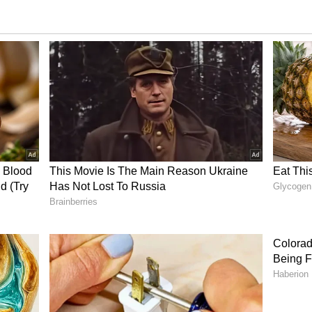
್ರಿಯಿಸಿದ ಖಾಸಗಿ ನೋಂದಣಿ ಕೇಂದ್ರಗಳ ನಿರ್ವಾಹಕ, ಗುತ್ತಿಗೆ
ಮೆ ಮಾತ್ರ ಹಣ ನೀಡುತ್ತಾರೆ. ಅಲ್ಲಿಯವರೆಗೂ ಕಚೇರಿ ನಿರ್ವಹಣೆಗೆ
ಸೂಲು ಮಾಡುತ್ತಿದ್ದೇವೆ ಎಂಬ ಸಬೂಬು ಹೇಳುತ್ತಾರೆ.
ಿಗೆ ಆಧಾರ್‌ ನೋಂದಣಿ ಮಾಡಿಸಲು ಪೋಷಕರು ಪರದಾಡುತ್ತಿರುವ
್ಲೂ ಒಂದು ಗ್ರಾಪಂನಲ್ಲಿ ಮಾತ್ರ ಸರ್ಕಾರದಿಂದ ಆಧಾರ್‌ ನೋಂದಣಿ
ವ ಗ್ರಾಪಂಗಳು ಮೇಲಿಂದ ಮೇಲೆ ಬದಲಾಗುತ್ತಲೇ ಇರುತ್ತವೆ.
ತಿ ಇಲ್ಲದೇ ಜನರು ಪರದಾಡುವಂತಾಗಿದೆ.
ೆ ಬಂದವನ ಬಂಧನ
ಟೇ ದುಡ್ಡು ತೆಗೆದುಕೊಂಡರೂ ಆಧಾರ್‌ ಸಿಕ್ಕರೆ ಸಾಕಪ್ಪಾ ಎಂಬ
ಳಲ್ಲಿ ದುಡ್ಡು ಖರ್ಚಾದರೂ ಪರವಾಗಿಲ್ಲ ಎಂದು ಹೆಚ್ಚು ದುಡ್ಡು
 ತಾಲೂಕಿನಾದ್ಯಂತ ಸಹಜವಾಗಿದೆ.