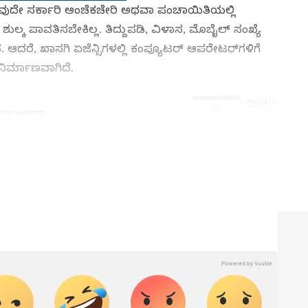
ುದೇ ಸರ್ಕಾರಿ ಅಂಚೆಕಚೇರಿ ಅಥವಾ ಪಂಚಾಯಿತಿಯಲ್ಲಿ
್ಕ ಪಾವತಿಸಬೇಕಿಲ್ಲ. ತಿದ್ದುಪಡಿ, ವಿಳಾಸ, ಮೊಬೈಲ್‌ ಸಂಖ್ಯೆ
ದರೆ, ಖಾಸಗಿ ಏಜೆನ್ಸಿಗಳಲ್ಲಿ ಕಂಪ್ಯೂಟರ್‌ ಆಪರೇಟರ್‌ಗಳಿಗೆ
ಿ ನಿರ್ಮಾಣವಾಗಿದೆ.
ನ್ನಡಪ್ರಭ ಕನ್ನಡ ಪತ್ರಿಕೋದ್ಯಮದಲ್ಲಿಯೇ ವಿಶೇಷ ಛಾಪು
ವಿದೇಶ, ವಾಣಿಜ್ಯ, ಕ್ರೀಡೆ, ಮನೋರಂಜನೆ ಸೇರಿ ವೈವಿಧ್ಯಮಯ ಸುದ್ದಿಗಳ
ಡಿಗರ ಅಸ್ಮಿತೆಯ ಸಂಕೇತ. ಸದಾ ಕರುನಾಡು, ನುಡಿ, ಸಂಸ್ಕೃತಿ ಪರ ಧ್ವನಿ
ಪ್ರಕಟಗೊಳ್ಳುವ ಸುದ್ದಿಗಳು ಸುವರ್ಣ ನ್ಯೂಸ್ ವೆಬ್‌ಸೈಟಲ್ಲೂ ಲಭ್ಯ.