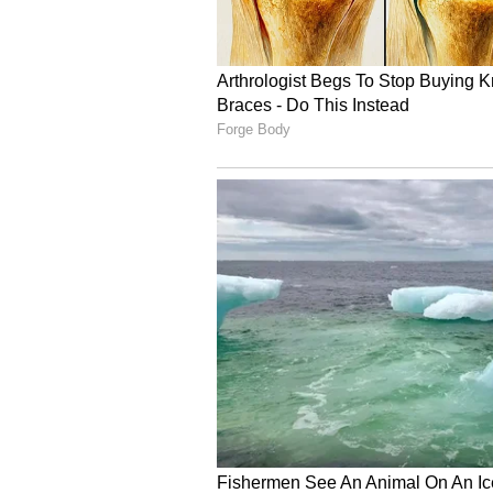
ಖಾಸಗಿ ಸಂಸ್ಥೆಗಳು ಆಧಾರ್‌ ಕೇಂದ್ರಗಳಲ್ಲಿ
ನಿಗದಿಗಿಂತ ಹೆಚ್ಚು ಹಣ ಪಡೆಯುತ್ತಿರುವುದು 
ಹೊಸದಾಗಿ ಆಧಾರ್‌ ನೋಂದಣಿ ಮಾಡಿಕೊಳ್ಳುತ್
ಸಂಸ್ಥೆಯನ್ನು ಕಪ್ಪುಪಟ್ಟಿಗೆ ಸೇರಿಸಲಾಗು
ತಿಳಿಸಿದ್ದಾರೆ.