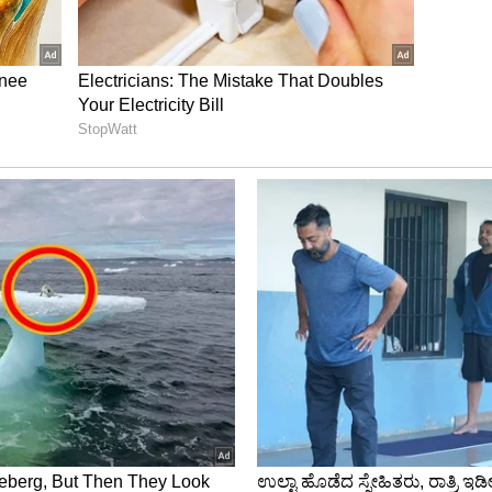
 ದರ ಫಲಕ ಅಳವಡಿಸುವುದು ಕಡ್ಡಾಯವಾಗಿದೆ. ಆಧಾರ್‌ ತಿದ್ದುಪಡಿಗೆ
ಕೇಳಿಬಂದಿದ್ದು, ನಿಗದಿತ ಶುಲ್ಕ ಮಾತ್ರ ವಸೂಲಿ ಮಾಡಬೇಕು.
ತಿದ್ದರೆ ಉಚಿತವಾಗಿ ಸೇವೆ ಒದಗಿಸಬೇಕು. ಇಲ್ಲವಾದಲ್ಲಿ ಅಂಥ
ವುದು ಅಂತ ರಬಕವಿ-ಬನಹಟ್ಟಿ ತಹಸೀಲ್ದಾರ ಸಂಜಯ ಇಂಗಳೆ