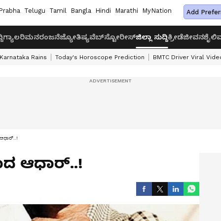
Prabha
Telugu
Tamil
Bangla
Hindi
Marathi
MyNation
Add Prefer
ದಿ
ಗ್ಯಾಲರಿ
ಮನರಂಜನೆ
ಜ್ಯೋತಿಷ್ಯ
ವೆಬ್‌ಸ್ಟೋರೀಸ್
ಜಿಲ್ಲಾ ಸುದ್ದಿ
ಕ್ರೀಡೆ
ಜೀವನಶೈಲಿ
ವ
Karnataka Rains
Today's Horoscope Prediction
BMTC Driver Viral Vide
ಧಾರ್‌..!
ದ ಆಧಾರ್‌..!