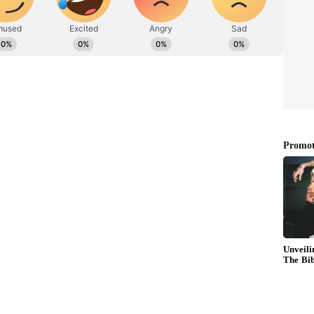
ಲ್ಲಿದ್ದ SR Patilಗೆ ಕೈ ತಪ್ಪಿದ ಪರಿಷತ್ ಟಿಕೆಟ್
ಿ ಖಾಸಗಿಯವರ ಏಜೆನ್ಸಿಯಲ್ಲಿ ಇರುವ ಆಧಾರ್‌ ನೋಂದಣಿ ಹಾಗೂ
ು, ಏಜೆನ್ಸಿಯವರಿಂದ ಇಲ್ಲಿನ ಬಡ ನೇಕಾರರು, ಕೂಲಿಕಾರ್ಮಿಕರಿಂದ
ೆ ಎಂಬ ಆರೋಪಗಳು ಕೇಳಿಬಂದಿವೆ. ಸರ್ಕಾರದ ನಿಯಮದಂತೆ
ದಣಿಯನ್ನು ಉಚಿತವಾಗಿ ಮಾಡಬೇಕಿದೆ. ತಿದ್ದುಪಡಿಗೆ .50 ದರ
 ನೋಂದಣಿ ಕೇಂದ್ರಗಳಲ್ಲಿ ಮನಬಂದಂತೆ ವಸೂಲಿಗಿಳಿದಿದ್ದು,
ತ್ತೆಯಾಗಿದೆ.