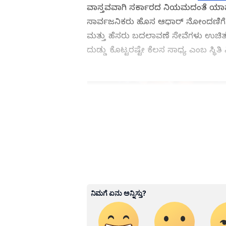
ವಾಸ್ತವವಾಗಿ ಸರ್ಕಾರದ ನಿಯಮದಂತೆ ಯಾವ
ಸಾರ್ವಜನಿಕರು ಹೊಸ ಆಧಾರ್‌ ನೋಂದಣಿಗೆ ಶುಲ
ಮತ್ತು ಹೆಸರು ಬದಲಾವಣೆ ಸೇವೆಗಳು ಉಚಿತ. ಆ
ದುಡ್ಡು ಕೊಟ್ಟರಷ್ಟೇ ಕೆಲಸ ಸಾಧ್ಯ ಎಂಬ ಸ್ಥಿತ
ABOUT THE AUTHOR
Kannadaprabha News
KN
1967ರ ನವೆಂಬರ್ 4ರಂದು ಆರಂಭವಾದ ಕ
ಮೂಡಿಸಿದ ಕನ್ನಡ ದಿನ ಪತ್ರಿಕೆ. ದೇಶ, 
ಹೂರಣ ಹೊತ್ತು ತರುವ ಕನ್ನಡಪ್ರಭ, ಕನ್ನ
ಎತ್ತುವ ಕನ್ನಡಪ್ರಭ ದಿನ ಪತ್ರಿಕೆಯಲ್ಲಿ 