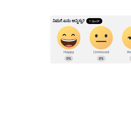
ಸಭೆಯೊಂದನ್ನು ಹಮ್ಮಿಕೊಂಡಿದ್ದವು.