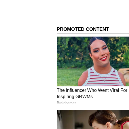
ಸಮರ್ಥಿಸಿದಂತಾಗಿದೆ ಮತ್ತು ಇದು ಸಾರ್ವಜನ
ಪೊಲೀಸ್ ಇಲಾಖೆ ಗಂಭೀರವಾಗಿ ಪರಿಗಣಿಸಿತ್
ಸೃಷ್ಟಿಸಲು ಪ್ರಮೋದ್ ಮಧ್ವರಾಜ್ ಪ್ರಚೋ
ಇನ್ಸ್‌ಪೆಕ್ಟರ್ (PSI) ಬಿ.ಕೆ. ರವಿ ಅವರು ಅಧ
ಈ ದೂರನ್ನು ಆಧರಿಸಿ ಮಲ್ಪೆ ಪೊಲೀಸರು ಭಾರ
ಸೇರುವುದು) ಮತ್ತು ಸೆಕ್ಷನ್ 192 (ಗಲಭೆ ಸೃ
ಎಫ್‌ಐಆರ್ ದಾಖಲಿಸಿದ್ದರು.
ಹೈಕೋರ್ಟ್ ನೀಡಿದ ತೀರ್ಪಿನ 
ತಮ್ಮ ವಿರುದ್ಧ ದಾಖಲಾದ ರಾಜಕೀಯ ಪ್ರೇರ
ಹೈಕೋರ್ಟ್ ಮೆಟ್ಟಿಲೇರಿದ್ದರು. ಅರ್ಜಿಯ ವ