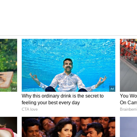
ಿಕರು ಮತ್ತಷ್ಟು ಅಪರಾಧ ಮಾಡಲು ಪ್ರೇರಣೆ ನೀಡುತ್ತದೆ ಎಂದು
ತು. ಸಮಾಜದಲ್ಲಿ ದ್ವೇಷ ಭಾವನೆ ಮೂಡಿಸಲು ಹಾಗೂ ದೊಂಬಿ
ದನಕಾರಿ ಭಾಷಣ ಮಾಡಿದ್ದಾರೆ ಎಂದು ಆರೋಪಿಸಿ ಪೊಲೀಸ್ ಸಬ್
ಿಕೃತವಾಗಿ ದೂರು ದಾಖಲಿಸಿದ್ದರು.
ತೀಯ ನ್ಯಾಯ ಸಂಹಿತೆ (BNS) ಸೆಕ್ಷನ್ 191(1) (ಅಕ್ರಮ ಕೂಟ
ಷ್ಟಿಸಲು ಪ್ರಚೋದನೆ) ಅಡಿಯಲ್ಲಿ ಪ್ರಮೋದ್ ಮಧ್ವರಾಜ್ ವಿರುದ್ಧ
ಸಾರಾಂಶ
ಿತ ಎಫ್‌ಐಆರ್ ರದ್ದುಗೊಳಿಸುವಂತೆ ಕೋರಿ ಪ್ರಮೋದ್ ಮಧ್ವರಾಜ್
ಿಚಾರಣೆ ನಡೆಸಿದ ನ್ಯಾಯಮೂರ್ತಿ ಎಂ. ನಾಗಪ್ರಸನ್ನ ಅವರ ಪೀಠವು,