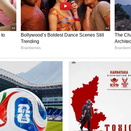
ವ ಹೇಳಿಕೆಗಳನ್ನು ಸೂಕ್ಷ್ಮವಾಗಿ ಗಮನಿಸಿದರೆ ಅದರಲ್ಲಿ ಗಲಭೆ
ದ ಅಥವಾ ಅಕ್ರಮ ಕೂಟವನ್ನು ಮುನ್ನಡೆಸಿದ ಯಾವುದೇ ಕ್ರಿಮಿನಲ್
ಂದು ಅಭಿಪ್ರಾಯಪಟ್ಟಿದೆ. ಈ ಹಿನ್ನೆಲೆಯಲ್ಲಿ ಹೈಕೋರ್ಟ್ ಮಾಜಿ
್ಯಾಯಾಲಯದಲ್ಲಿದ್ದ ವಿಚಾರಣಾ ಪ್ರಕ್ರಿಯೆಯನ್ನು ರದ್ದುಗೊಳಿಸಿ