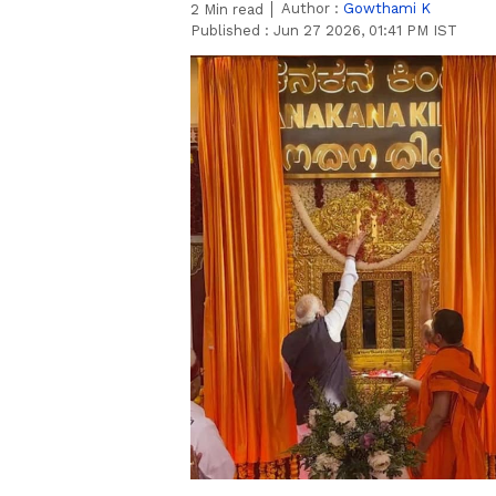
Author :
Gowthami K
2
Min read
Published :
Jun 27 2026, 01:41 PM IST