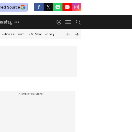
red Source
ಾಣಿಜ್ಯ
 Fitness Test
PM Modi Foreign Travel Expenditure
Valmiki Corporatio