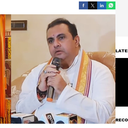
LATE
RECO