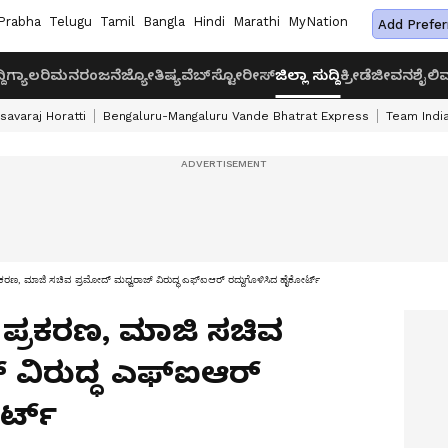
Prabha
Telugu
Tamil
Bangla
Hindi
Marathi
MyNation
Add Prefer
ದಿ
ಗ್ಯಾಲರಿ
ಮನರಂಜನೆ
ಜ್ಯೋತಿಷ್ಯ
ವೆಬ್‌ಸ್ಟೋರೀಸ್
ಜಿಲ್ಲಾ ಸುದ್ದಿ
ಕ್ರೀಡೆ
ಜೀವನಶೈಲಿ
ವ
savaraj Horatti
Bengaluru-Mangaluru Vande Bhatrat Express
Team India
ೆ ಪ್ರಕರಣ, ಮಾಜಿ ಸಚಿವ ಪ್ರಮೋದ್ ಮಧ್ವರಾಜ್ ವಿರುದ್ಧ ಎಫ್ಐಆರ್ ರದ್ದುಗೊಳಿಸಿದ ಹೈಕೋರ್ಟ್
ಲೆ ಪ್ರಕರಣ, ಮಾಜಿ ಸಚಿವ
 ವಿರುದ್ಧ ಎಫ್ಐಆರ್
ರ್ಟ್