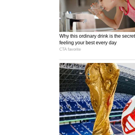
ಅರ್ಜಿದಾರರು ಸಾರ್ವಜನಿಕ ಸಭೆಯಲ್ಲಿ ನೀಡಿರು
ಸೃಷ್ಟಿಸಲು ಸಾರ್ವಜನಿಕರನ್ನು ಪ್ರಚೋದಿಸಿ
ಅಂಶಗಳು ಮೇಲ್ನೋಟಕ್ಕೆ ಕಂಡುಬರುತ್ತಿಲ್ಲ ಎ
ಸಚಿವರ ವಿರುದ್ಧದ ಎಫ್‌ಐಆರ್ ಮತ್ತು ಕೆಳ ನ
ಅರ್ಜಿಯನ್ನು ಪುರಸ್ಕರಿಸಿದೆ.