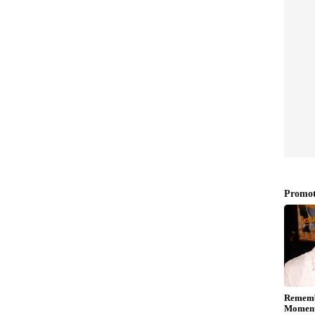
 ಕೋಟಿ
ಉಡುಪಿ: ದೇವರೇ ಸಾವು ಹಿಂಗೂ
ಿಜೆಪಿ
ಬರುತ್ತಾ! ಅಮ್ಮನ ಕಂಕುಳಲ್ಲಿದ್ದಾಗಲೇ
ಾಜ್!
ಒಂದೂವರೆ ವರ್ಷದ ಮಗು ದುರಂತ
ಸಾವು!
ಧ್ವರಾಜ್ ಹೇಳಿಕೆ
ು ಉದ್ದೇಶಿಸಿ ಮಾತನಾಡಿದ್ದ ಮಾಜಿ ಸಚಿವ ಪ್ರಮೋದ್ ಮಧ್ವರಾಜ್
ಡುತ್ತಾ ವಿವಾದಾತ್ಮಕ ಹೇಳಿಕೆ ನೀಡಿದ್ದರು. "ನಮ್ಮ ಮನೆಗೆ
5-6 ಗಂಟೆ ತಡವಾದರೆ ನಾವು ಸುಮ್ಮನೆ ಕೂರಲು ಸಾಧ್ಯವೇ? ಆಗ
 ಹಾಕಲೇಬೇಕು.‌ ಕಳ್ಳಿಗೆ ನಾವೇನು ಮಚ್ಚು ಅಥವಾ ಖಡ್ಗದಿಂದ
ದೆ ಅಷ್ಟೇ" ಎಂದು ಹೇಳುವ ಮೂಲಕ ಹಲ್ಲೆಯ ಘಟನೆಯನ್ನು
ು ನೀಡಿದ್ದ ಪಿಎಸ್‌ಐ
ಿ ಮಹಿಳೆಗೆ ಕಟ್ಟಿಹಾಕಿ ಹೊಡೆದ ಕಾನೂನುಬಾಹಿರ ಕೃತ್ಯವನ್ನು