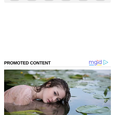
Govindaraj S
GS
ಏಷ್ಯಾನೆಟ್ ಸುವರ್ಣ ಡಿಜಿಟಲ್ ಕನ್ನಡ ವಿಭಾಗದಲ್ಲಿ ಉಪ ಸಂಪಾದಕ.
ಕಳೆದ 8 ವರ್ಷಗಳಿಂದ ಮಾಧ್ಯಮ ಪ್ರಪಂಚದಲ್ಲಿದ್ದೇನೆ. ಹುಟ್ಟಿ
ಬೆಳೆದಿದ್ದು ಬೆಂಗಳೂರಿನಲ್ಲಿ. ಸ್ನಾತಕೋತ್ತರ ಪದವಿಯನ್ನು ಬೆಂಗಳೂರು
ವಿಶ್ವವಿದ್ಯಾಲಯದಿಂದ ಪಡೆದಿದ್ದೇನೆ. ದೂರದರ್ಶನದಲ್ಲಿ ಇಂಟರ್ನ್‌ಶಿಪ್
ಲೋಕಾಯುಕ್ತ
ನಿರ್ವಹಣೆ. ಪ್ರಜಾವಾಣಿ ಮತ್ತು ಉದಯವಾಣಿ ಡಿಜಿಟಲ್ ವಿಭಾಗದಲ್ಲಿ
ಕೊಡಗು
ಸುದ್ದಿ
ಬರಹಗಾರ ಹಾಗೂ ಕಂಟೆಂಟ್ ಡೆವಲಪರ್ ಆಗಿ ಕೆಲಸ ಮಾಡಿದ್ದೇನೆ.
ಮನರಂಜನೆ ಸುದ್ದಿಗಳ ಬಗ್ಗೆ ತುಂಬಾ ಆಸಕ್ತಿ. ಸಿನಿಮಾ ವೀಕ್ಷಿಸುವುದು,
ಸಂಗೀತ ಕೇಳುವುದು ಮತ್ತು ಕ್ರೀಡೆ ನೆಚ್ಚಿನ ಹವ್ಯಾಸಗಳು.
Related Articles