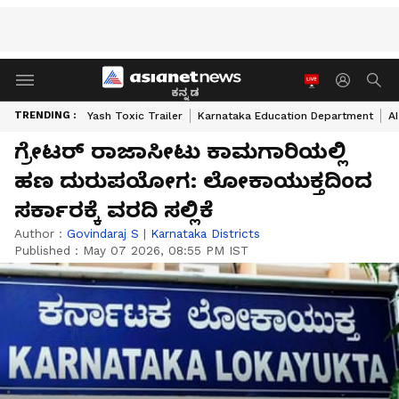
ಕನ್ನಡ
TRENDING :
Yash Toxic Trailer
Karnataka Education Department
A
ಗ್ರೇಟರ್ ರಾಜಾಸೀಟು ಕಾಮಗಾರಿಯಲ್ಲಿ
ಹಣ ದುರುಪಯೋಗ: ಲೋಕಾಯುಕ್ತದಿಂದ
ಸರ್ಕಾರಕ್ಕೆ ವರದಿ ಸಲ್ಲಿಕೆ
Author :
Govindaraj S
|
Karnataka Districts
Published :
May 07 2026, 08:55 PM IST