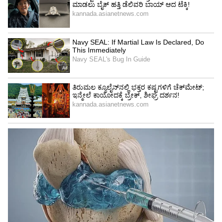
ಸುಳ್ಳು ಮಾಹಿತಿ ನೀಡಿ ಕಾಮಗಾರಿ ಪೂರ್ಣಗೊಳ್ಳದಿದ್ದರೂ
ಉದ್ಘಾಟಿಸಿರುವ ಅಂದಿನ ಅಧಿಕಾರಿಗಳ ವಿರುದ್ಧ ಶಿಸ್ತು ಕ್ರಮ
ಕೈಗೊಳ್ಳಬೇಕು, ಅಂದಿನ ಶಾಸಕರು ಜಿಲ್ಲೆಯ ಜನರ
ಕ್ಷಮೆಯಾಚಿಸಬೇಕು ಎಂದು ಆಗ್ರಹಿಸಿದ್ದಾರೆ.