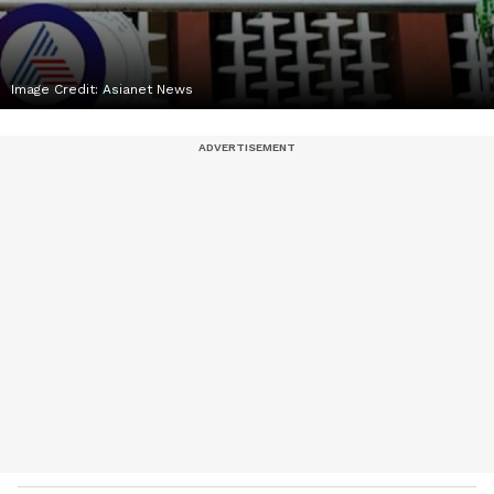
Image Credit:
Asianet News