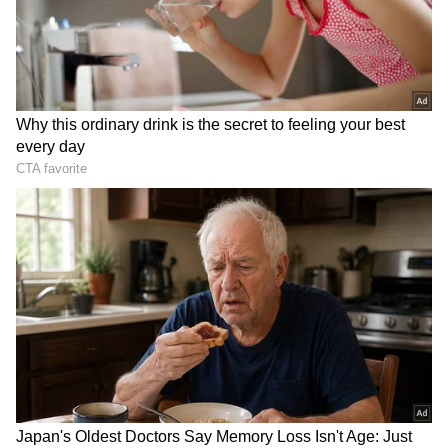
DOWNLOAD APP
ಸೇತುವೆ ಮೇಲಿದ್ದಾಗಲೇ ರೈಲು ವೇಗವಾಗಿ ಬಂದಿದ್ದು, ಹತ್ತಿರ
ಬಂದಾಗ ಗಮನಿಸಿ ಅವಸರದಲ್ಲಿಯೆ ಪತ್ನಿಯನ್ನು ಸೇತುವೆ ಪಕ್ಕ
ಇರುವ ಬಾಕ್ಸ್ ನಂಥ ಸೇಫ್ಟಿ ಪ್ಲಾಟಫಾರ್ಮ್ ಗೆ ಕಳಿಸಿ ತಾನೂ
ಹೋಗುವ ಪ್ರಯತ್ನದಲ್ಲಿದ್ದಾಗ ರೈಲಿನ ಇಂಜಿನ್ ಬಡಿದು