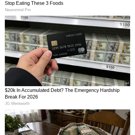
ಜಗದೀಶ್ ಸೇತುವೆ ಮೇಲಿನಿಂದ ಕೆಳಗೆ ಬಿದ್ದು ನದಿಯ ಬಂಡೆಗೆ
ಬಡಿದು ಸಾವಿಗೀಡಾಗಿದ್ಧಾರೆ. ಕೊಪ್ಪಳ ರೈಲ್ವೆ ಪೊಲೀಸರು
RECOMMENDED STORIES
ಪ್ರಕರಣ ದಾಖಲಿಸಿಕೊಂಡಿದ್ಧಾರೆ.
ಮಹಾರಾಷ್ಟ್ರದಲ್ಲೇ ಉಳಿದ ಚೆನ್ನಮ್ಮ,
ವಿಜಯಪುರ ರೈತರಿಗೆ ಒಣದ್ರಾಕ್ಷಿ
ರಾಯಣ್ಣ ಸೇರಿ ಕರ್ನಾಟಕದ 2
ಬಂಪರ್; ಆನ್‌ಲೈನ್ ಟ್ರೇಡಿಂಗ್
ಲಕ್ಷಕ್ಕೂ ಹೆಚ್ಚು ಇತಿಹಾಸ
ಯಶಸ್ಸು ಬಿಚ್ಚಿಟ್ಟ ಶಾಸಕ
ದಾಖಲೆಗಳು; ವಾಪಸ್ ತರಲು
ಬಸನಗೌಡ ಪಾಟೀಲ್ ಯತ್ನಾಳ್!
ಆಗ್ರಹ