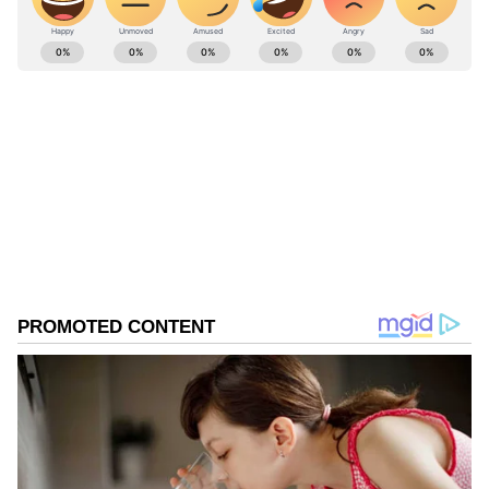
ABOUT THE AUTHOR
Kannadaprabha News
KN
1967ರ ನವೆಂಬರ್ 4ರಂದು ಆರಂಭವಾದ ಕನ್ನಡಪ್ರಭ ಕನ್ನಡ
ಪತ್ರಿಕೋದ್ಯಮದಲ್ಲಿಯೇ ವಿಶೇಷ ಛಾಪು ಮೂಡಿಸಿದ ಕನ್ನಡ ದಿನ
ಪತ್ರಿಕೆ. ದೇಶ, ವಿದೇಶ, ವಾಣಿಜ್ಯ, ಕ್ರೀಡೆ, ಮನೋರಂಜನೆ ಸೇರಿ
ವೈವಿಧ್ಯಮಯ ಸುದ್ದಿಗಳ ಹೂರಣ ಹೊತ್ತು ತರುವ ಕನ್ನಡಪ್ರಭ,
ಕೊಪ್ಪಳ
ಕನ್ನಡಿಗರ ಅಸ್ಮಿತೆಯ ಸಂಕೇತ. ಸದಾ ಕರುನಾಡು, ನುಡಿ, ಸಂಸ್ಕೃತಿ
ಭಾರತೀಯ ರೈಲ್ವೆ
ಪರ ಧ್ವನಿ ಎತ್ತುವ ಕನ್ನಡಪ್ರಭ ದಿನ ಪತ್ರಿಕೆಯಲ್ಲಿ ಪ್ರಕಟಗೊಳ್ಳುವ
ಸುದ್ದಿಗಳು ಸುವರ್ಣ ನ್ಯೂಸ್ ವೆಬ್‌ಸೈಟಲ್ಲೂ ಲಭ್ಯ.
Related Articles
ಕೊಪ್ಪಳ ರಾಷ್ಟ್ರೀಯ ಹೆದ್ದಾರಿ 63ರಲ್ಲಿ ಭೀಕರ
ಅಪಘಾತದಲ್ಲಿ ಮೂವರು ಸ್ಥಳದಲ್ಲೇ ಸಾವು, ಹಲವರಿಗೆ
ಗಾಯ
ಕೊಪ್ಪಳ: ಚಿನ್ನದ ವ್ಯಾಪಾರಿಯ ಇಡೀ ಕುಟುಂಬ
ಸರ್ವನಾಶ, ಸಾಮೂಹಿಕವಾಗಿ ಸಾವಿಗೆ ಶರಣು!