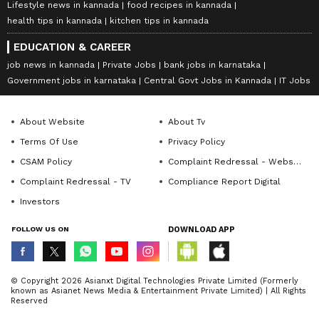
Lifestyle news in kannada
food recipes in kannada
health tips in kannada
kitchen tips in kannada
EDUCATION & CAREER
job news in kannada
Private Jobs
bank jobs in karnataka
Government jobs in karnataka
Central Govt Jobs in Kannada
IT Jobs
About Website
About Tv
Terms Of Use
Privacy Policy
CSAM Policy
Complaint Redressal - Website
Complaint Redressal - TV
Compliance Report Digital
Investors
FOLLOW US ON
DOWNLOAD APP
© Copyright 2026 Asianxt Digital Technologies Private Limited (Formerly
known as Asianet News Media & Entertainment Private Limited) | All Rights
Reserved