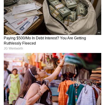
ಇಂಡಸ್‌ಇಂಡ್ ಬ್ಯಾಂಕ್‌ನಲ್ಲಿ ₹1.53
Ballari: ನಾಗೇಂದ್ರ ರಾಜೀನಾಮೆ
ಕೋಟಿ ನಕಲಿ ಚಿನ್ನದ ಸಾಲ
ಕೇಳೋರಿಗೆ ಮರ್ಯಾದೆ
ಹಗರಣ; ಸಿಐಡಿ ತನಿಖೆಗೆ
ಇದೆಯೇನ್ರಿ? - ಸಚಿವ ಖಂಡ್ರೆ
ಹೈಕೋರ್ಟ್‌ ಆದೇಶ
LATEST VIDEOS
"ರಾಜಕೀಯ ಬೇಡ, ಸಿನಿಮಾನೇ ಪ್ರಾಣ":
ಕನಕೋತ್ಸವದಲ್ಲಿ ರಿಷಬ್ ಶೆಟ್ಟಿ | Rishab
Shetty speech | Suvarna News
ಶೇ.50 ರಿಂದ ಶೇ.18 ಕ್ಕೆ TAX ಇಳಿಕೆ: ಮೋದಿ-
ಟ್ರಂಪ್ ಐತಿಹಾಸಿಕ ಒಪ್ಪಂದ | India US
Trade Deal | Party Rounds