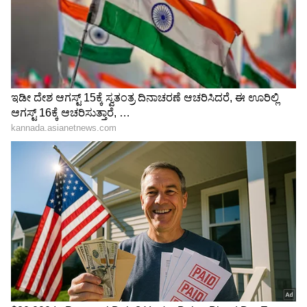
Shetty speech | Suvarna News
ಶೇ.50 ರಿಂದ ಶೇ.18 ಕ್ಕೆ TAX ಇಳಿಕೆ: ಮೋದಿ-
ಟ್ರಂಪ್ ಐತಿಹಾಸಿಕ ಒಪ್ಪಂದ | India US
Trade Deal | Party Rounds
ಒಂದು ಕಡೆ ನೀರು ಪೋಲು‌ ಮತ್ತೊಂದು ಕಡೆ ನೀರಿಲ್ಲ:
ಹೌದು! ಹೀಗೆ ಕಳೆದೊಂದು ತಿಂಗಳಿಂದ ಸರಿಯಾಗಿ ನೀರು
ಬರುತ್ತಿಲ್ಲವೆಂದು ಬಿಂದಿಗೆ ಹಿಡಿದು ರಸ್ತೆ ತಡೆ ಮಾಡುತ್ತಿದ್ದರೆ,
ಮತ್ತೊಂದು ಕಡೆ ರಾಮಯ್ಯ ಕಾಲೋನಿಯಲ್ಲಿ ನೀರು ಬಿಡೋ
ಬೃಹತ್ ಟ್ಯಾಂಕ್ ಓವರ್ ಪ್ಲೋ ಆಗಿ ಸತತ ಎರಡು ಗಂಟೆ
ನೀರು ಪೋಲಾಗಿ ಹೋಗಿದೆ. ಹೀಗಾಗಿ ಇದೆಲ್ಲವೂ
ನೋಡುತ್ತಿದ್ದರೇ ಪಾಲಿಕೆಯ ಅಧಿಕಾರಿಗಳು ಮತ್ತು ವಾಟರ್
ಮ್ಯಾನ್‌ಗಳ ನಿರ್ಲಕ್ಷ್ಯ ಎದ್ದು ಕಾಣುತ್ತಿದೆ. ಹೀಗಾಗಿ ಕೂಡಲೇ ಈ
ಬಗ್ಗೆ ಕ್ರಮ ತೆಗೆದುಕೊಳ್ಳುವ ಮೂಲಕ ಜನರಿಗೆ ಶುದ್ಧ
ಕುಡಿಯುವ ನೀರು ನೀಡಬೇಕಿದೆ.