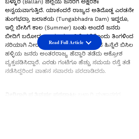
ಬಳ್ಳಾರಿ (Ballari) ಜಿಲ್ಲೆಯ ಜನರಿಗೆ ಅಕ್ಷರಶಃ
ಅನ್ವಯವಾಗುತ್ತಿದೆ. ಯಾಕಂದರೆ ರಾಜ್ಯದ ಅತಿದೊಡ್ಡ ಎರಡನೇ
ತುಂಗಭದ್ರಾ ಜಲಾಶಯ (Tungabhadra Dam) ಇದ್ದರೂ,
ಇಲ್ಲಿ ಬೇಸಿಗೆ ಕಾಲ (Summer) ಬಂತು ಅಂದರೆ ಜನರು
ಬೀದಿಗೆ ಬರೋದು ಸಾಮಾನ್ಯವಾಗಿದೆ. ಕಳೆದೊಂದು ತಿಂಗಳಿಂದ
Read Full Article
ಸರಿಯಾಗಿ ನೀರು (Drinking Water) ಬಾರದ ಹಿನ್ನೆಲೆ ಬಿಸಿಲ
ಹಳ್ಳಿಯ ಜನರು ಅಂತರರಾಜ್ಯ ಹೆದ್ದಾರಿ ತಡೆದು ಆಕ್ರೋಶ
ವ್ಯಕ್ತಪಡಿಸಿದ್ದಾರೆ. ಎರಡು ಗಂಟೆಗೂ ಹೆಚ್ಚು ಸಮಯ ರಸ್ತೆ ತಡೆ
ನಡೆಸಿದ್ದರಿಂದ ವಾಹನ ಸವಾರರು ಪರದಾಡಿದರು.
ನೀರಿಗಾಗಿ ಪ್ರತಿವರ್ಷ ಪರದಾಟ:
ಬಳ್ಳಾರಿ ಮಹಾನಗರ
ಪಾಲಿಕೆ ಹದಿನೆಂಟನೆಯ ವಾರ್ಡ್ ವ್ಯಾಪ್ತಿಯಲ್ಲಿಇರುವ
ಬಿಸಿಲಹಳ್ಳಿ ನಗರದ ಹೊರವಲಯದಲ್ಲಿದೆ. ನಗರ ಪ್ರದೇಶಕ್ಕೆ
LATEST VIDEOS
ನೀರು ಸರಬರಾಜು ಮಾಡುವ ಪಾಲಿಕೆ ಇಲ್ಲಿಗೆ ಸರಿಯಾಗಿ
ನೀರು ಬಿಡೋದಿಲ್ಲ. ಈ ಬಗ್ಗೆ ಇಲ್ಲಿಯ ಜನರು ಅದೆಷ್ಟೋ ಬಾರಿ
ಮಹಾನಗರ ಪಾಲಿಕೆ ಅಧಿಕಾರಿಗಳಿಗೆ ದೂರು ನೀಡಿದರೂ