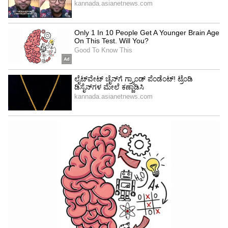
ಮಳೆಯಾಶ್ರಿತ ಪ್ರದೇಶಗಳನ್ನು ನೀರಾವರಿ ವ್ಯಾಪ್ತಿಗೆ
ಒಳಪಡಿಸಲು ಅನುಕೂಲವಾಗುತ್ತದೆ ಎಂದರು. ಜಿಲ್ಲೆಯ ಕೆಲವು
ಗ್ರಾಮಗಳಲ್ಲಿ ಜಲಜೀವನ್‌ ಮಿಷನ್‌ ಯೋಜನೆಯಲ್ಲಿ
ನಳಗಳನ್ನು ಅಳವಡಿಸಿ ನೀರು ಸರಬರಾಜು ಮಾಡಲು