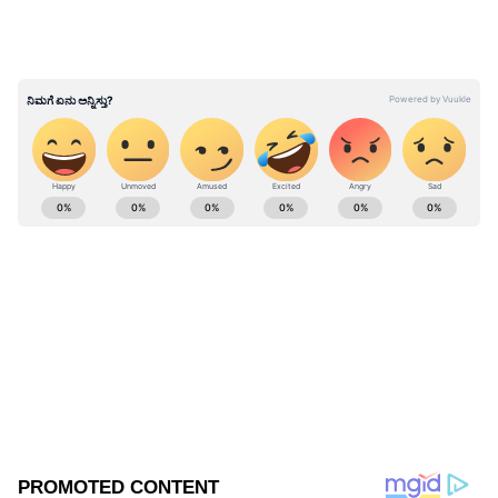
ಯಾವುದೇ ಪ್ರಯೋಜನವಾಗಿಲ್ಲ ಎನ್ನುತ್ತಾರೆ ಸ್ಥಳೀಯರು.
ABOUT THE AUTHOR
Suvarna News
SN
ಬಳ್ಳಾರಿ
Published :
Apr 01 2022, 04:31 PM IST